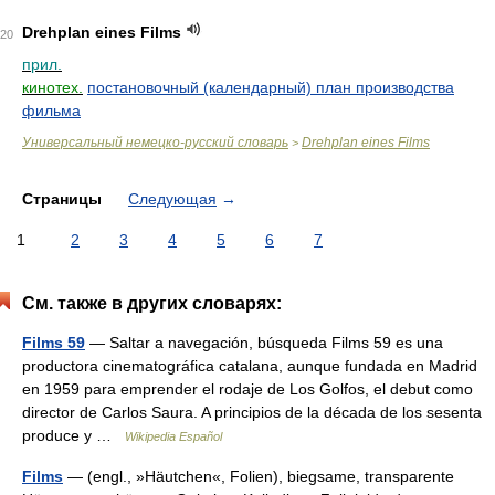
Drehplan eines Films
20
прил.
кинотех.
постановочный (календарный) план производства
фильма
Универсальный немецко-русский словарь
Drehplan eines Films
>
Страницы
Следующая
→
1
2
3
4
5
6
7
См. также в других словарях:
Films 59
— Saltar a navegación, búsqueda Films 59 es una
productora cinematográfica catalana, aunque fundada en Madrid
en 1959 para emprender el rodaje de Los Golfos, el debut como
director de Carlos Saura. A principios de la década de los sesenta
produce y …
Wikipedia Español
Films
— (engl., »Häutchen«, Folien), biegsame, transparente