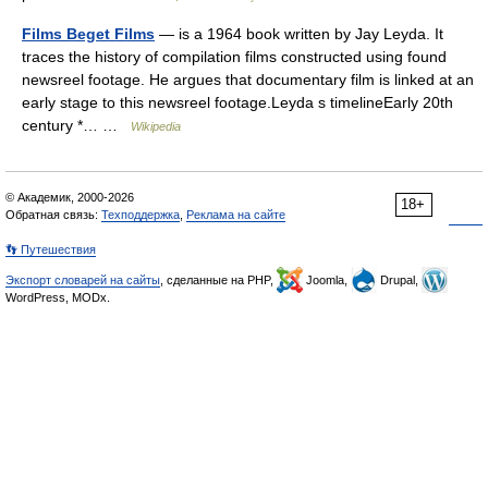
Films Beget Films
— is a 1964 book written by Jay Leyda. It
traces the history of compilation films constructed using found
newsreel footage. He argues that documentary film is linked at an
early stage to this newsreel footage.Leyda s timelineEarly 20th
century *… …
Wikipedia
© Академик, 2000-2026
18+
Обратная связь:
Техподдержка
,
Реклама на сайте
👣 Путешествия
Экспорт словарей на сайты
, сделанные на PHP,
Joomla,
Drupal,
WordPress, MODx.