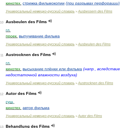
кинотех.
стрижка фильмокопии
(при разрывах перфорации)
Универсальный немецко-русский словарь
Ausbessern des Films
>
Ausbeulen des Films
10
гл.
проек.
выпучивание фильма
Универсальный немецко-русский словарь
Ausbeulen des Films
>
Austrocknen des Films
11
гл.
кинотех.
высыхание плёнки или фильма
(напр., вследствие
недостаточной влажности воздуха)
Универсальный немецко-русский словарь
Austrocknen des Films
>
Autor des Films
12
сущ.
кинотех.
автор фильма
Универсальный немецко-русский словарь
Autor des Films
>
Behandlung des Films
13