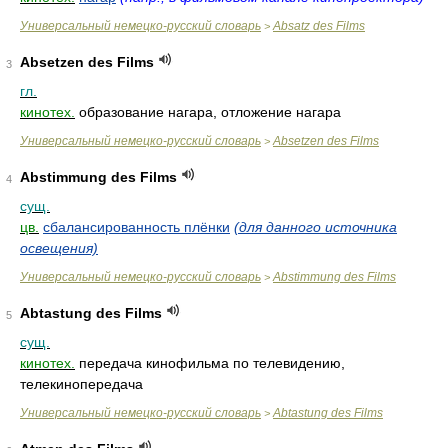
Универсальный немецко-русский словарь
Absatz des Films
>
Absetzen des Films
3
гл.
кинотех.
образование нагара, отложение нагара
Универсальный немецко-русский словарь
Absetzen des Films
>
Abstimmung des Films
4
сущ.
цв.
сбалансированность плёнки
(для данного источника
освещения)
Универсальный немецко-русский словарь
Abstimmung des Films
>
Abtastung des Films
5
сущ.
кинотех.
передача кинофильма по телевидению,
телекинопередача
Универсальный немецко-русский словарь
Abtastung des Films
>