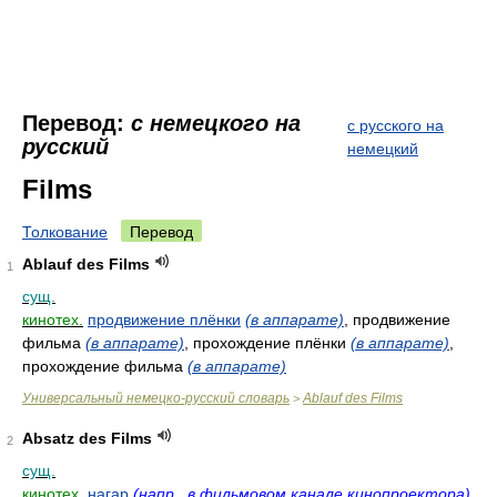
Перевод:
с немецкого на
с русского на
русский
немецкий
Films
Толкование
Перевод
Ablauf des Films
1
сущ.
кинотех.
продвижение плёнки
(в аппарате)
, продвижение
фильма
(в аппарате)
, прохождение плёнки
(в аппарате)
,
прохождение фильма
(в аппарате)
Универсальный немецко-русский словарь
Ablauf des Films
>
Absatz des Films
2
сущ.
кинотех.
нагар
(напр., в фильмовом канале кинопроектора)