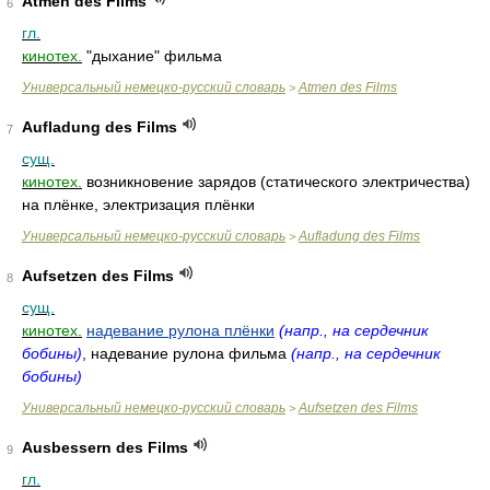
Atmen des Films
6
гл.
кинотех.
"дыхание" фильма
Универсальный немецко-русский словарь
Atmen des Films
>
Aufladung des Films
7
сущ.
кинотех.
возникновение зарядов (статического электричества)
на плёнке, электризация плёнки
Универсальный немецко-русский словарь
Aufladung des Films
>
Aufsetzen des Films
8
сущ.
кинотех.
надевание рулона плёнки
(напр., на сердечник
бобины)
, надевание рулона фильма
(напр., на сердечник
бобины)
Универсальный немецко-русский словарь
Aufsetzen des Films
>
Ausbessern des Films
9
гл.