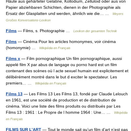
Häute aus gehärteter Gelatine, Kollodium, Zelluloid oder aus von
Papier abziehbaren Schichten, dienen in der Photographie als
Ersatz der Glasplatten und werden, ähnlich wie die… …
Meyers
Großes Konversations-Lexikon
Films
— Films, s. Photographie …
Lexikon der gesamten Technik
Films
— Cinéma Pour les articles homonymes, voir cinéma
(homonymie) …
Wikipédia en Français
Films x
— Film pornographique Un film pornographique, aussi
appelé film X par abus de langage ou porno hard est un film
contenant des scènes où l acte sexuel humain est explicitement et
délibérément montré dans le but d exciter le spectateur. Les
premiers… …
Wikipédia en Français
Films 13
— Les Films 13 Les Films 13, fondé par Claude Lelouch
en 1961, est une société de production et de distribution de
cinéma. Voici une liste des films produits ou distribués par Les
Films 13 : 1961 : Le Propre de l homme 1964 : Une… …
Wikipédia
en Français
FILMS SUR L’ART
— Tout le monde sait qu’un film d’art n’est pas