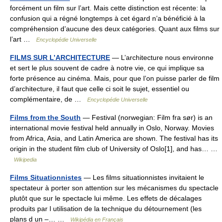
forcément un film sur l’art. Mais cette distinction est récente: la
confusion qui a régné longtemps à cet égard n’a bénéficié à la
compréhension d’aucune des deux catégories. Quant aux films sur
l’art …
Encyclopédie Universelle
FILMS SUR L’ARCHITECTURE
— L’architecture nous environne
et sert le plus souvent de cadre à notre vie, ce qui implique sa
forte présence au cinéma. Mais, pour que l’on puisse parler de film
d’architecture, il faut que celle ci soit le sujet, essentiel ou
complémentaire, de …
Encyclopédie Universelle
Films from the South
— Festival (norwegian: Film fra sør) is an
international movie festival held annually in Oslo, Norway. Movies
from Africa, Asia, and Latin America are shown. The festival has its
origin in the student film club of University of Oslo[1], and has… …
Wikipedia
Films Situationnistes
— Les films situationnistes invitaient le
spectateur à porter son attention sur les mécanismes du spectacle
plutôt que sur le spectacle lui même. Les effets de décalages
produits par l utilisation de la technique du détournement (les
plans d un –… …
Wikipédia en Français