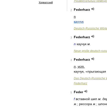
Универсальный
немецк
Хорватский
Federharz
2
n
каучук
Deutsch
-
Russische
Wört
Federharz
3
n
каучук
м
.
Neue
große
deutsch
-
russ
Federharz
4
n
,
уст
.
каучук
, «
прыгающая
Das
Deutsch
-
Russische
Federharz
Feder
5
f
вставной
шип
м
.
де
ж
.
;
рессора
ж
.
;
шпон