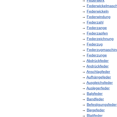
→
Federwerk
→
Federwickelmasch
→
Federwickeln
→
Federwindung
→
Federzahl
→
Federzange
→
Federzapfen
→
Federzeichnung
→
Federzug
→
Federzugmaschin
→
Federzunge
→
Abdrückfeder
→
Andrückfeder
→
Anschlagfeder
→
Aufhängefeder
→
Ausgleichsfeder
→
Auslegerfeder
→
Balgfeder
→
Bandfeder
→
Befestigungsfeder
→
Biegefeder
→
Blattfeder