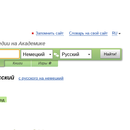
Запомнить сайт
Словарь на свой сайт
RU
едии на Академике
Найти!
Книги
Игры ⚽
сский
с русского на немецкий
од