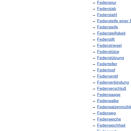
→
Federspur
→
Federstab
→
Federstahl
→
Federsteife
einer
→
Federsteife
→
Federsteifigkeit
→
Federstift
→
Federstriegel
→
Federstütze
→
Federstützung
→
Federteller
→
Federtopf
→
Federventil
→
Federverbindung
→
Federverschluß
→
Federwaage
→
Federwalke
→
Federwalzenmühl
→
Federweg
→
Federweiche
→
Federweichheit