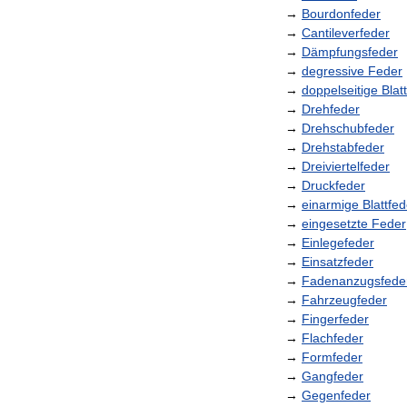
→
Bourdonfeder
→
Cantileverfeder
→
Dämpfungsfeder
→
degressive
Feder
→
doppelseitige
Blat
→
Drehfeder
→
Drehschubfeder
→
Drehstabfeder
→
Dreiviertelfeder
→
Druckfeder
→
einarmige
Blattfed
→
eingesetzte
Feder
→
Einlegefeder
→
Einsatzfeder
→
Fadenanzugsfede
→
Fahrzeugfeder
→
Fingerfeder
→
Flachfeder
→
Formfeder
→
Gangfeder
→
Gegenfeder