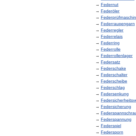
→
Federnut
→
Federöler
→
Federprüfmaschi
→
Federraupengarn
→
Federregler
→
Federrelais
→
Federring
→
Federrolle
→
Federrollenlager
→
Federsatz
→
Federschake
→
Federschalter
→
Federscheibe
→
Federschlag
→
Federsenkung
→
Federsicherheitsve
→
Federsicherung
→
Federspannschra
→
Federspannung
→
Federspiel
→
Federsporn