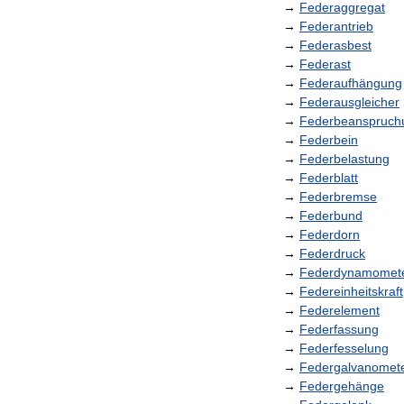
→
Federaggregat
→
Federantrieb
→
Federasbest
→
Federast
→
Federaufhängung
→
Federausgleicher
→
Federbeanspruch
→
Federbein
→
Federbelastung
→
Federblatt
→
Federbremse
→
Federbund
→
Federdorn
→
Federdruck
→
Federdynamomet
→
Federeinheitskraft
→
Federelement
→
Federfassung
→
Federfesselung
→
Federgalvanomet
→
Federgehänge