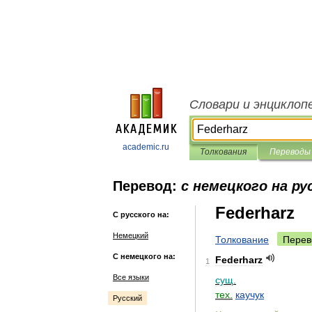
Словари и энциклоп
academic.ru
Толкования
Переводы
Перевод:
с немецкого на ру
Federharz
С русского на:
Немецкий
Толкование
Перев
С немецкого на:
Federharz
1
Все языки
сущ
.
тех
.
каучук
Русский