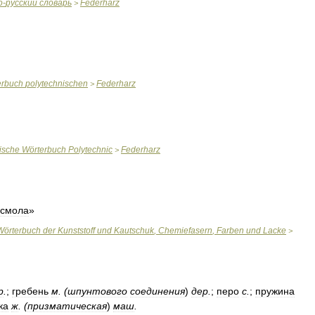
о
-
русский
словарь
Federharz
>
erbuch
polytechnischen
Federharz
>
ische
Wörterbuch
Polytechnic
Federharz
>
смола
»
Wörterbuch
der
Kunststoff
und
Kautschuk
,
Chemiefasern
,
Farben
und
Lacke
>
р
.
;
гребень
м
. (
шпунтового
соединения
)
дер
.
;
перо
с
.
;
пружина
ка
ж
. (
призматическая
)
маш
.