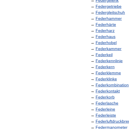
→
Federgelenk
→
Federgetriebe
→
Federgleitschuh
→
Federhammer
→
Federhärte
→
Federharz
→
Federhaus
→
Federhobel
→
Federkammer
→
Federkeil
→
Federkennlinie
→
Federkern
→
Federklemme
→
Federklinke
→
Federkombination
→
Federkontakt
→
Federkorb
→
Federlasche
→
Federleine
→
Federleiste
→
Federluftdruckbr
→
Federmanometer