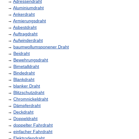
→
Adressendraht
→
Aluminiumdraht
→
Ankerdraht
→
Armierungsdraht
→
Asbestdraht
→
Auftragdraht
→
Aufwinderdraht
→
baumwollumsponener Draht
→
Beidraht
→
Bewehrungsdraht
→
Bimetalldraht
→
Bindedraht
→
Blankdraht
→
blanker Draht
→
Blitzschutzdraht
→
Chromnickeldraht
→
Dämpferdraht
→
Deckdraht
→
Doppeldraht
→
doppelter Fahrdraht
→
einfacher Fahrdraht
→
Elektrodendraht