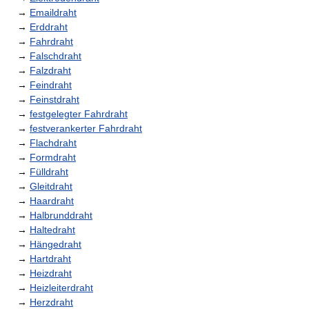
→
Emaildraht
→
Erddraht
→
Fahrdraht
→
Falschdraht
→
Falzdraht
→
Feindraht
→
Feinstdraht
→
festgelegter Fahrdraht
→
festverankerter Fahrdraht
→
Flachdraht
→
Formdraht
→
Fülldraht
→
Gleitdraht
→
Haardraht
→
Halbrunddraht
→
Haltedraht
→
Hängedraht
→
Hartdraht
→
Heizdraht
→
Heizleiterdraht
→
Herzdraht