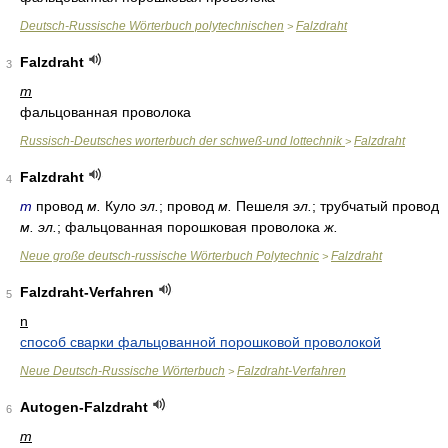
Deutsch-Russische Wörterbuch polytechnischen
Falzdraht
>
Falzdraht
3
m
фальцованная проволока
Russisch-Deutsches worterbuch der schweß-und lottechnik
Falzdraht
>
Falzdraht
4
m
провод
м.
Куло
эл.
; провод
м.
Пешеля
эл.
; трубчатый провод
м. эл.
; фальцованная порошковая проволока
ж.
Neue große deutsch-russische Wörterbuch Polytechnic
Falzdraht
>
Falzdraht-Verfahren
5
n
способ сварки фальцованной порошковой проволокой
Neue Deutsch-Russische Wörterbuch
Falzdraht-Verfahren
>
Autogen-Falzdraht
6
m