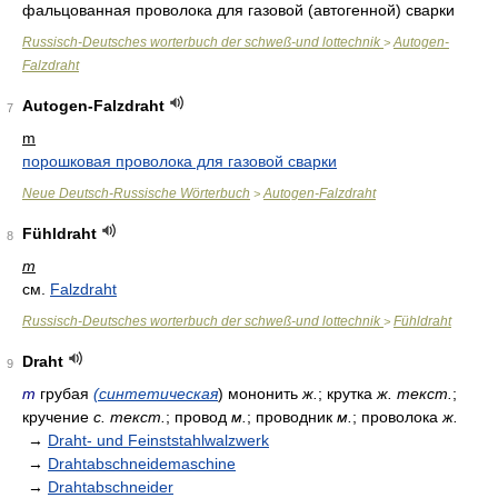
фальцованная проволока для газовой (автогенной) сварки
Russisch-Deutsches worterbuch der schweß-und lottechnik
Autogen-
>
Falzdraht
Autogen-Falzdraht
7
m
порошковая проволока для газовой сварки
Neue Deutsch-Russische Wörterbuch
Autogen-Falzdraht
>
Fühldraht
8
m
см.
Falzdraht
Russisch-Deutsches worterbuch der schweß-und lottechnik
Fühldraht
>
Draht
9
m
грубая
(синтетическая
) мононить
ж.
; крутка
ж. текст.
;
кручение
с. текст.
; провод
м.
; проводник
м.
; проволока
ж.
→
Draht- und Feinststahlwalzwerk
→
Drahtabschneidemaschine
→
Drahtabschneider