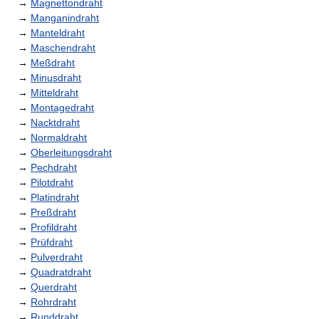
→
Magnettondraht
→
Manganindraht
→
Manteldraht
→
Maschendraht
→
Meßdraht
→
Minusdraht
→
Mitteldraht
→
Montagedraht
→
Nacktdraht
→
Normaldraht
→
Oberleitungsdraht
→
Pechdraht
→
Pilotdraht
→
Platindraht
→
Preßdraht
→
Profildraht
→
Prüfdraht
→
Pulverdraht
→
Quadratdraht
→
Querdraht
→
Rohrdraht
→
Runddraht