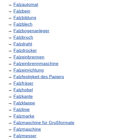
→
Falzautomat
→
Falzbein
→
Falzbildung
→
Falzblech
→
Falzbogenanleger
→
Falzbruch
→
Falzdraht
→
Falzdrücker
→
Falzeinbrennen
→
Falzeinbrennmaschine
→
Falzeinrichtung
→
Falzfestigkeit des Papiers
→
Falzfräser
→
Falzhobel
→
Falzkante
→
Falzklappe
→
Falzlinie
→
Falzmarke
→
Falzmaschine für Großformate
→
Falzmaschine
→
Falzmesser