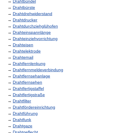
→
Drahtbündel
→
Drahtbürste
→
Drahtdrehwiderstand
→
Drahtdrucker
→
Drahtdurchziehglühofen
→
Drahteinspannlänge
→
Drahteinziehvorrichtung
→
Drahteisen
→
Drahtelektrode
→
Drahtemail
→
Drahtfernlenkung
→
Drahtfernmeldeverbindung
→
Drahtfernsehanlage
→
Drahtfernsehen
→
Drahtfertigstaffel
→
Drahtfertigstraße
→
Drahtfilter
→
Drahtfördereinrichtung
→
Drahtführung
→
Drahtfunk
→
Drahtgaze
→
Drahtgeflecht