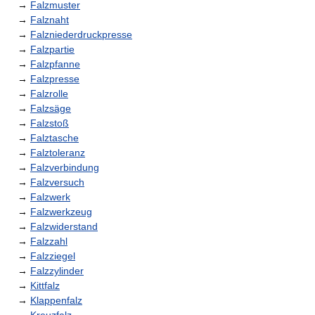
→
Falzmuster
→
Falznaht
→
Falzniederdruckpresse
→
Falzpartie
→
Falzpfanne
→
Falzpresse
→
Falzrolle
→
Falzsäge
→
Falzstoß
→
Falztasche
→
Falztoleranz
→
Falzverbindung
→
Falzversuch
→
Falzwerk
→
Falzwerkzeug
→
Falzwiderstand
→
Falzzahl
→
Falzziegel
→
Falzzylinder
→
Kittfalz
→
Klappenfalz