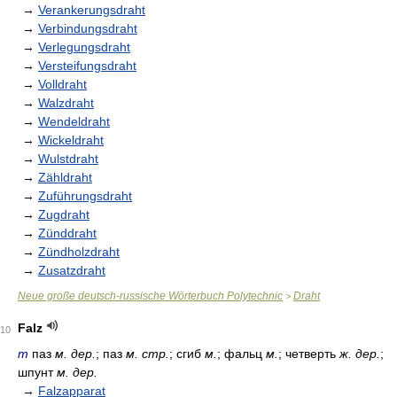
→
Verankerungsdraht
→
Verbindungsdraht
→
Verlegungsdraht
→
Versteifungsdraht
→
Volldraht
→
Walzdraht
→
Wendeldraht
→
Wickeldraht
→
Wulstdraht
→
Zähldraht
→
Zuführungsdraht
→
Zugdraht
→
Zünddraht
→
Zündholzdraht
→
Zusatzdraht
Neue große deutsch-russische Wörterbuch Polytechnic
Draht
>
Falz
10
m
паз
м. дер.
; паз
м. стр.
; сгиб
м.
; фальц
м.
; четверть
ж. дер.
;
шпунт
м. дер.
→
Falzapparat