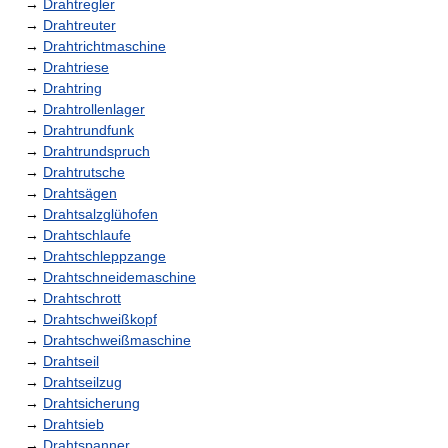
→
Drahtregler
→
Drahtreuter
→
Drahtrichtmaschine
→
Drahtriese
→
Drahtring
→
Drahtrollenlager
→
Drahtrundfunk
→
Drahtrundspruch
→
Drahtrutsche
→
Drahtsägen
→
Drahtsalzglühofen
→
Drahtschlaufe
→
Drahtschleppzange
→
Drahtschneidemaschine
→
Drahtschrott
→
Drahtschweißkopf
→
Drahtschweißmaschine
→
Drahtseil
→
Drahtseilzug
→
Drahtsicherung
→
Drahtsieb
→
Drahtspanner