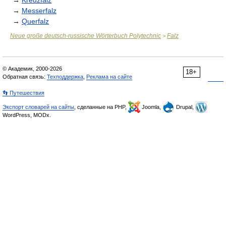
→
Kreuzfalz
→
Messerfalz
→
Querfalz
Neue große deutsch-russische Wörterbuch Polytechnic
Falz
>
© Академик, 2000-2026
18+
Обратная связь:
Техподдержка
,
Реклама на сайте
👣 Путешествия
Экспорт словарей на сайты
, сделанные на PHP,
Joomla,
Drupal,
WordPress, MODx.