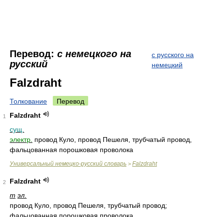
Перевод:
с немецкого на
с русского на
русский
немецкий
Falzdraht
Толкование
Перевод
Falzdraht
1
сущ.
электр.
провод Куло, провод Пешеля, трубчатый провод,
фальцованная порошковая проволока
Универсальный немецко-русский словарь
Falzdraht
>
Falzdraht
2
m
эл.
провод Куло, провод Пешеля, трубчатый провод;
фальцованная порошковая проволока