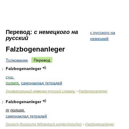
Перевод:
с немецкого на
с русского на
русский
немецкий
Falzbogenanleger
Толкование
Перевод
Falzbogenanleger
1
сущ.
полигр.
самонаклад тетрадей
Универсальный немецко-русский словарь
Falzbogenanleger
>
Falzbogenanleger
2
m
полигр.
самонаклад тетрадей
Deutsch-Russische Wörterbuch polytechnischen
Falzbogenanleger
>