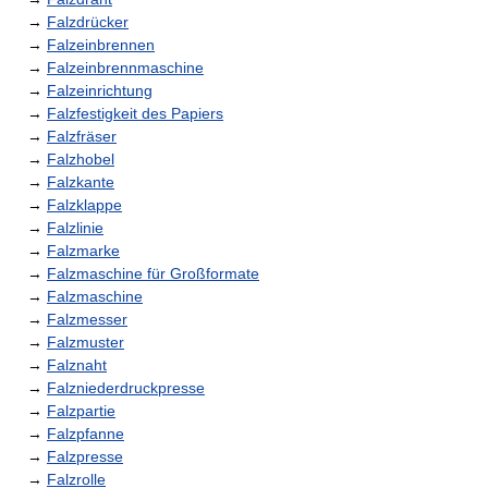
→
Falzdrücker
→
Falzeinbrennen
→
Falzeinbrennmaschine
→
Falzeinrichtung
→
Falzfestigkeit des Papiers
→
Falzfräser
→
Falzhobel
→
Falzkante
→
Falzklappe
→
Falzlinie
→
Falzmarke
→
Falzmaschine für Großformate
→
Falzmaschine
→
Falzmesser
→
Falzmuster
→
Falznaht
→
Falzniederdruckpresse
→
Falzpartie
→
Falzpfanne
→
Falzpresse
→
Falzrolle