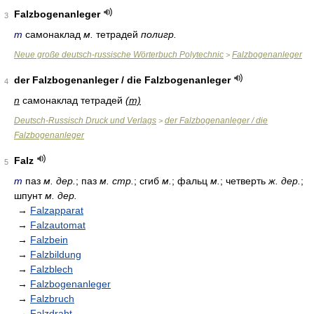
Falzbogenanleger
3
m
самонаклад
м.
тетрадей
полигр.
Neue große deutsch-russische Wörterbuch Polytechnic
Falzbogenanleger
>
der Falzbogenanleger / die Falzbogenanleger
4
n
самонаклад тетрадей
(m)
Deutsch-Russisch Druck und Verlags
der Falzbogenanleger / die
>
Falzbogenanleger
Falz
5
m
паз
м. дер.
; паз
м. стр.
; сгиб
м.
; фальц
м.
; четверть
ж. дер.
;
шпунт
м. дер.
→
Falzapparat
→
Falzautomat
→
Falzbein
→
Falzbildung
→
Falzblech
→
Falzbogenanleger
→
Falzbruch
→
Falzdraht