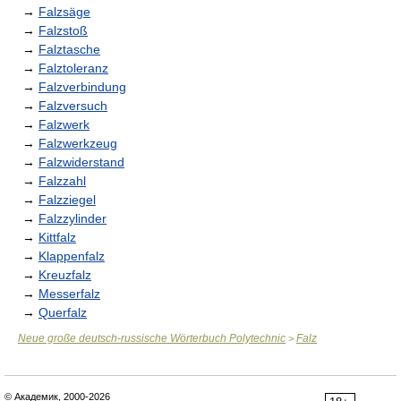
→
Falzsäge
→
Falzstoß
→
Falztasche
→
Falztoleranz
→
Falzverbindung
→
Falzversuch
→
Falzwerk
→
Falzwerkzeug
→
Falzwiderstand
→
Falzzahl
→
Falzziegel
→
Falzzylinder
→
Kittfalz
→
Klappenfalz
→
Kreuzfalz
→
Messerfalz
→
Querfalz
Neue große deutsch-russische Wörterbuch Polytechnic
Falz
>
© Академик, 2000-2026