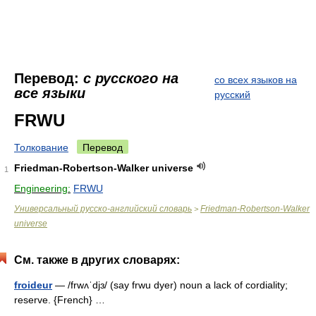
Перевод:
с русского на
со всех языков на
все языки
русский
FRWU
Толкование
Перевод
Friedman-Robertson-Walker universe
1
Engineering:
FRWU
Универсальный русско-английский словарь
Friedman-Robertson-Walker
>
universe
См. также в других словарях:
froideur
— /frwʌˈdjɜ/ (say frwu dyer) noun a lack of cordiality;
reserve. {French} …