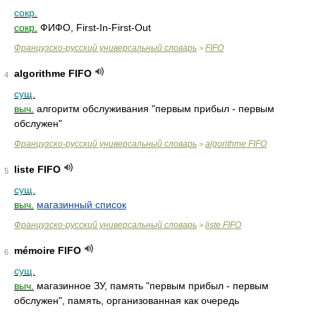
сокр.
сокр.
ФИФО, First-In-First-Out
Французско-русский универсальный словарь
FIFO
>
algorithme FIFO
4
сущ.
выч.
алгоритм обслуживания "первым прибыл - первым
обслужен"
Французско-русский универсальный словарь
algorithme FIFO
>
liste FIFO
5
сущ.
выч.
магазинный список
Французско-русский универсальный словарь
liste FIFO
>
mémoire FIFO
6
сущ.
выч.
магазинное ЗУ, память "первым прибыл - первым
обслужен", память, организованная как очередь