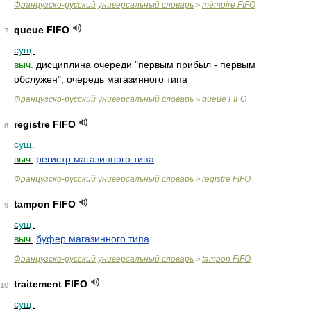
Французско-русский универсальный словарь
mémoire FIFO
>
queue FIFO
7
сущ.
выч.
дисциплина очереди "первым прибыл - первым
обслужен", очередь магазинного типа
Французско-русский универсальный словарь
queue FIFO
>
registre FIFO
8
сущ.
выч.
регистр магазинного типа
Французско-русский универсальный словарь
registre FIFO
>
tampon FIFO
9
сущ.
выч.
буфер магазинного типа
Французско-русский универсальный словарь
tampon FIFO
>
traitement FIFO
10
сущ.