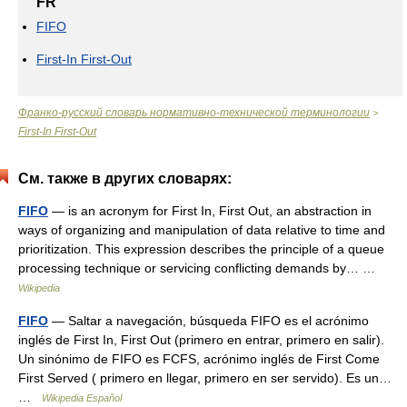
FR
FIFO
First-In First-Out
Франко-русский словарь нормативно-технической терминологии
>
First-In First-Out
См. также в других словарях:
FIFO
— is an acronym for First In, First Out, an abstraction in
ways of organizing and manipulation of data relative to time and
prioritization. This expression describes the principle of a queue
processing technique or servicing conflicting demands by… …
Wikipedia
FIFO
— Saltar a navegación, búsqueda FIFO es el acrónimo
inglés de First In, First Out (primero en entrar, primero en salir).
Un sinónimo de FIFO es FCFS, acrónimo inglés de First Come
First Served ( primero en llegar, primero en ser servido). Es un…
…
Wikipedia Español