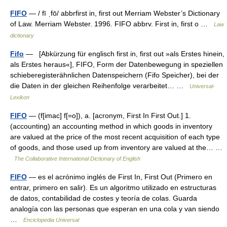
FIFO
— / fī ˌfō/ abbrfirst in, first out Merriam Webster’s Dictionary
of Law. Merriam Webster. 1996. FIFO abbrv. First in, first o …
Law
dictionary
Fifo
— [Abkürzung für englisch first in, first out »als Erstes hinein,
als Erstes heraus«], FIFO, Form der Datenbewegung in speziellen
schieberegisterähnlichen Datenspeichern (Fifo Speicher), bei der
die Daten in der gleichen Reihenfolge verarbeitet… …
Universal-
Lexikon
FIFO
— (f[imac] f[=o]), a. [acronym, First In First Out.] 1.
(accounting) an accounting method in which goods in inventory
are valued at the price of the most recent acquisition of each type
of goods, and those used up from inventory are valued at the… …
The Collaborative International Dictionary of English
FIFO
— es el acrónimo inglés de First In, First Out (Primero en
entrar, primero en salir). Es un algoritmo utilizado en estructuras
de datos, contabilidad de costes y teoría de colas. Guarda
analogía con las personas que esperan en una cola y van siendo
…
Enciclopedia Universal