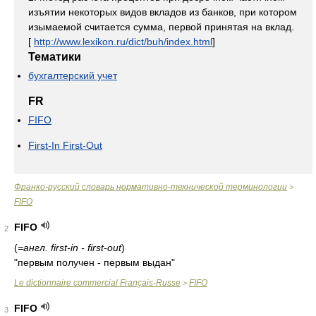
изъятии некоторых видов вкладов из банков, при котором
изымаемой считается сумма, первой принятая на вклад.
[
http://www.lexikon.ru/dict/buh/index.html
]
Тематики
бухгалтерский учет
FR
FIFO
First-In First-Out
Франко-русский словарь нормативно-технической терминологии
>
FIFO
FIFO
2
(
=англ. first-in - first-out
)
"первым получен - первым выдан"
Le dictionnaire commercial Français-Russe
FIFO
>
FIFO
3