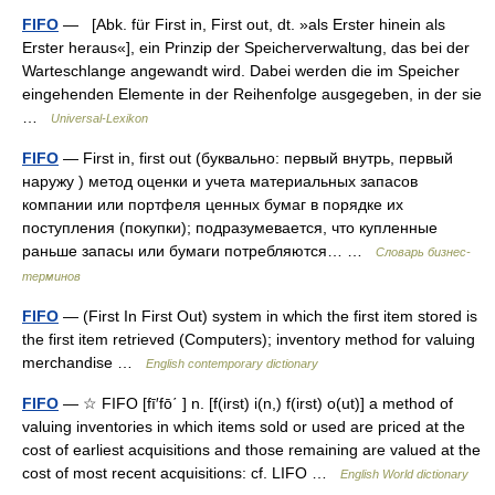
FIFO
— [Abk. für First in, First out, dt. »als Erster hinein als
Erster heraus«], ein Prinzip der Speicherverwaltung, das bei der
Warteschlange angewandt wird. Dabei werden die im Speicher
eingehenden Elemente in der Reihenfolge ausgegeben, in der sie
…
Universal-Lexikon
FIFO
— First in, first out (буквально: первый внутрь, первый
наружу ) метод оценки и учета материальных запасов
компании или портфеля ценных бумаг в порядке их
поступления (покупки); подразумевается, что купленные
раньше запасы или бумаги потребляются… …
Словарь бизнес-
терминов
FIFO
— (First In First Out) system in which the first item stored is
the first item retrieved (Computers); inventory method for valuing
merchandise …
English contemporary dictionary
FIFO
— ☆ FIFO [fī′fō΄ ] n. [f(irst) i(n,) f(irst) o(ut)] a method of
valuing inventories in which items sold or used are priced at the
cost of earliest acquisitions and those remaining are valued at the
cost of most recent acquisitions: cf. LIFO …
English World dictionary