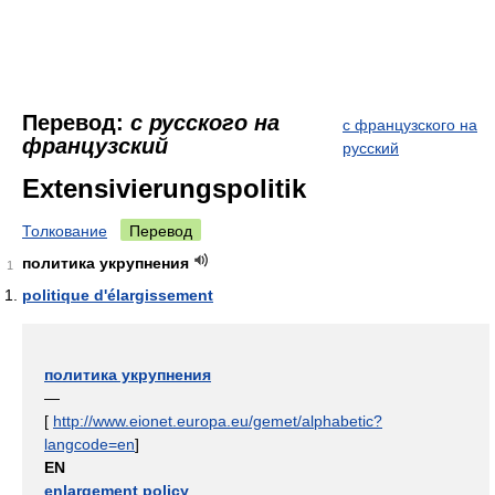
Перевод:
с русского на
с французского на
французский
русский
Extensivierungspolitik
Толкование
Перевод
политика укрупнения
1
politique d'élargissement
политика укрупнения
—
[
http://www.eionet.europa.eu/gemet/alphabetic?
langcode=en
]
EN
enlargement policy