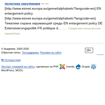
политика укрупнения
— —
[http://www.eionet.europa.eu/gemet/alphabetic?langcode=en] EN
enlargement policy
[http://www.eionet.europa.eu/gemet/alphabetic?langcode=en]
Тематики охрана окружающей среды EN enlargement policy DE
Extensivierungspolitik FR politique d… …
Справочник технического
переводчика
© Академик, 2000-2026
18+
Обратная связь:
Техподдержка
,
Реклама на сайте
👣 Путешествия
Экспорт словарей на сайты
, сделанные на PHP,
Joomla,
Drupal,
WordPress, MODx.