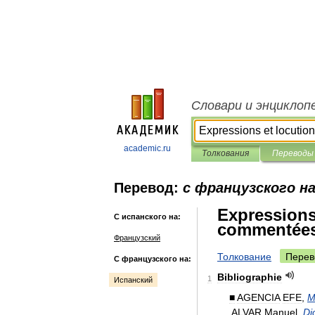
Словари и энциклоп
academic.ru
Толкования
Переводы
Перевод:
с французского на
Expressions
С испанского на:
commentée
Французский
Толкование
Перев
С французского на:
Bibliographie
1
Испанский
■
AGENCIA
EFE
,
M
ALVAR
Manuel
,
Di