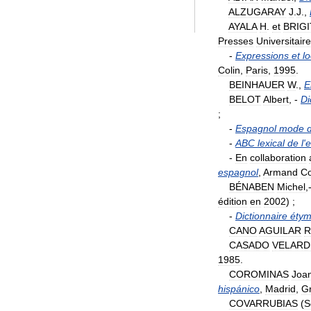
ALZUGARAY
J
.
J
.,
AYALA
H
.
et
BRIG
Presses
Universitair
-
Expressions
et
l
Colin
,
Paris
,
1995
.
BEINHAUER
W
.,
E
BELOT
Albert
, -
Di
;
-
Espagnol
mode
-
ABC
lexical
de
l
'
e
-
En
collaboration
espagnol
,
Armand
Co
BÉNABEN
Michel
,
édition
en
2002
) ;
-
Dictionnaire
étym
CANO
AGUILAR
R
CASADO
VELARD
1985
.
COROMINAS
Joa
hispánico
,
Madrid
,
G
COVARRUBIAS
(
S