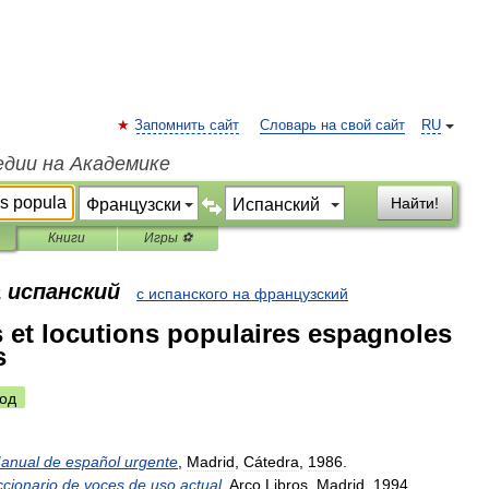
Запомнить сайт
Словарь на свой сайт
RU
едии на Академике
Найти!
Книги
Игры ⚽
 испанский
с испанского на французский
 et locutions populaires espagnoles
s
од
anual
de
español
urgente
,
Madrid
,
Cátedra
,
1986
.
ccionario
de
voces
de
uso
actual
,
Arco
Libros
,
Madrid
,
1994
.