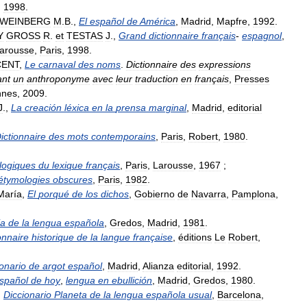
,
1998
.
WEINBERG
M
.
B
.,
El
español
de
América
,
Madrid
,
Mapfre
,
1992
.
Y
GROSS
R
.
et
TESTAS
J
.,
Grand
dictionnaire
français
-
espagnol
,
arousse
,
Paris
,
1998
.
CENT
,
Le
carnaval
des
noms
.
Dictionnaire
des
expressions
ant
un
anthroponyme
avec
leur
traduction
en
français
,
Presses
nnes
,
2009
.
J
.,
La
creación
léxica
en
la
prensa
marginal
,
Madrid
,
editorial
ictionnaire
des
mots
contemporains
,
Paris
,
Robert
,
1980
.
logiques
du
lexique
français
,
Paris
,
Larousse
,
1967
;
étymologies
obscures
,
Paris
,
1982
.
María
,
El
porqué
de
los
dichos
,
Gobierno
de
Navarra
,
Pamplona
,
ia
de
la
lengua
española
,
Gredos
,
Madrid
,
1981
.
onnaire
historique
de
la
langue
française
,
éditions
Le
Robert
,
onario
de
argot
español
,
Madrid
,
Alianza
editorial
,
1992
.
spañol
de
hoy
,
lengua
en
ebullición
,
Madrid
,
Gredos
,
1980
.
,
Diccionario
Planeta
de
la
lengua
española
usual
,
Barcelona
,