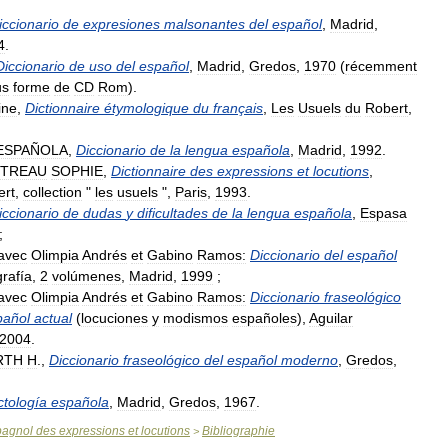
iccionario
de
expresiones
malsonantes
del
español
,
Madrid
,
4
.
Diccionario
de
uso
del
español
,
Madrid
,
Gredos
,
1970
(
récemment
us
forme
de
CD
Rom
).
ine
,
Dictionnaire
étymologique
du
français
,
Les
Usuels
du
Robert
,
ESPAÑOLA
,
Diccionario
de
la
lengua
española
,
Madrid
,
1992
.
TREAU
SOPHIE
,
Dictionnaire
des
expressions
et
locutions
,
ert
,
collection
"
les
usuels
",
Paris
,
1993
.
iccionario
de
dudas
y
dificultades
de
la
lengua
española
,
Espasa
;
avec
Olimpia
Andrés
et
Gabino
Ramos:
Diccionario
del
español
grafía
,
2
volúmenes
,
Madrid
,
1999
;
avec
Olimpia
Andrés
et
Gabino
Ramos:
Diccionario
fraseológico
pañol
actual
(
locuciones
y
modismos
españoles
),
Aguilar
2004
.
RTH
H
.,
Diccionario
fraseológico
del
español
moderno
,
Gredos
,
ctología
española
,
Madrid
,
Gredos
,
1967
.
pagnol
des
expressions
et
locutions
Bibliographie
>