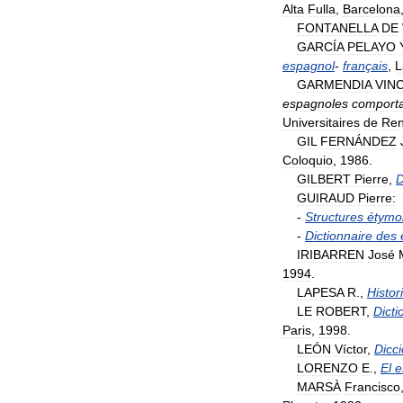
Alta
Fulla
,
Barcelona
FONTANELLA
DE
GARCÍA
PELAYO
espagnol
-
français
,
L
GARMENDIA
VIN
espagnoles
comport
Universitaires
de
Re
GIL
FERNÁNDEZ
Coloquio
,
1986
.
GILBERT
Pierre
,
D
GUIRAUD
Pierre:
-
Structures
étymo
-
Dictionnaire
des
IRIBARREN
José
1994
.
LAPESA
R
.,
Histor
LE
ROBERT
,
Dicti
Paris
,
1998
.
LEÓN
Víctor
,
Dicci
LORENZO
E
.,
El
e
MARSÀ
Francisco