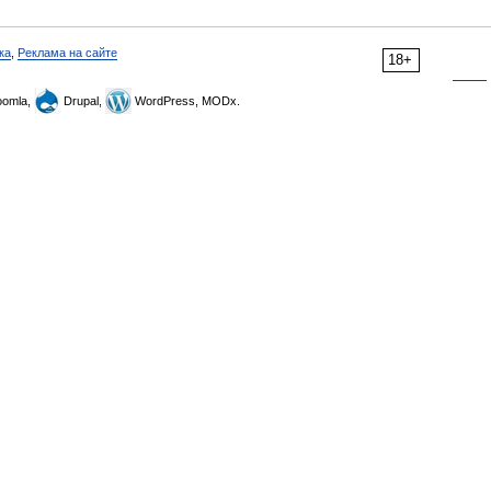
ка
,
Реклама на сайте
18+
omla,
Drupal,
WordPress, MODx.