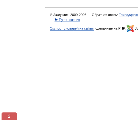
© Академик, 2000-2026
Обратная связь:
Техподдерж
👣 Путешествия
Экспорт словарей на сайты
, сделанные на PHP,
Jo
2