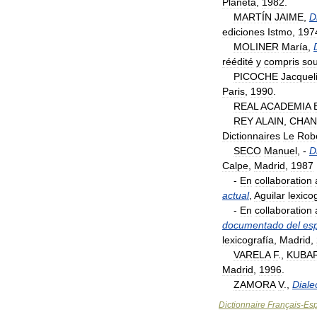
Planeta
,
1982
.
MARTÍN
JAIME
,
D
ediciones
Istmo
,
197
MOLINER
María
,
réédité
y
compris
so
PICOCHE
Jacquel
Paris
,
1990
.
REAL
ACADEMIA
REY
ALAIN
,
CHAN
Dictionnaires
Le
Rob
SECO
Manuel
, -
D
Calpe
,
Madrid
,
1987
-
En
collaboration
actual
,
Aguilar
lexico
-
En
collaboration
documentado
del
es
lexicografía
,
Madrid
,
VARELA
F
.,
KUBA
Madrid
,
1996
.
ZAMORA
V
.,
Diale
Dictionnaire
Français
-
Es