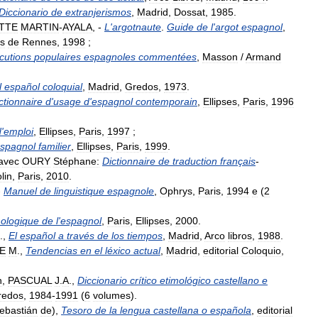
Diccionario
de
extranjerismos
,
Madrid
,
Dossat
,
1985
.
ITTE
MARTIN
-
AYALA
, -
L
'
argotnaute
.
Guide
de
l
'
argot
espagnol
,
es
de
Rennes
,
1998
;
ocutions
populaires
espagnoles
commentées
,
Masson
/
Armand
l
español
coloquial
,
Madrid
,
Gredos
,
1973
.
ctionnaire
d
'
usage
d
'
espagnol
contemporain
,
Ellipses
,
Paris
,
1996
d
'
emploi
,
Ellipses
,
Paris
,
1997
;
spagnol
familier
,
Ellipses
,
Paris
,
1999
.
avec
OURY
Stéphane:
Dictionnaire
de
traduction
français
-
lin
,
Paris
,
2010
.
-
Manuel
de
linguistique
espagnole
,
Ophrys
,
Paris
,
1994
e
(
2
ologique
de
l
'
espagnol
,
Paris
,
Ellipses
,
2000
.
.,
El
español
a
través
de
los
tiempos
,
Madrid
,
Arco
libros
,
1988
.
E
M
.,
Tendencias
en
el
léxico
actual
,
Madrid
,
editorial
Coloquio
,
n
,
PASCUAL
J
.
A
.,
Diccionario
crítico
etimológico
castellano
e
redos
,
1984
-
1991
(
6
volumes
).
ebastián
de
),
Tesoro
de
la
lengua
castellana
o
española
,
editorial