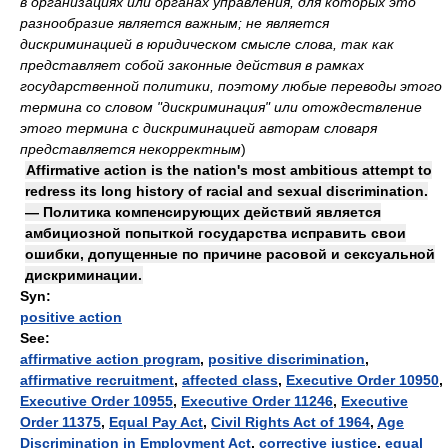
в организациях или органах управления, для которых это
разнообразие является важным; не является
дискриминацией в юридическом смысле слова, так как
представляет собой законные действия в рамках
государственной политики, поэтому любые переводы этого
термина со словом "дискриминация" или отождествление
этого термина с дискриминацией авторам словаря
представляется некорректным
)
Affirmative action is the nation's most ambitious attempt to
redress its long history of racial and sexual discrimination.
— Политика компенсирующих действий является
амбициозной попыткой государства исправить свои
ошибки, допущенные по причине расовой и сексуальной
дискриминации.
Syn:
positive action
See:
affirmative action program
,
positive discrimination
,
affirmative recruitment
,
affected class
,
Executive Order 10950
,
Executive Order 10955
,
Executive Order 11246
,
Executive
Order 11375
,
Equal Pay Act
,
Civil Rights Act of 1964
,
Age
Discrimination in Employment Act
,
corrective justice
,
equal