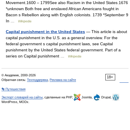
Movement.1600 – 1799See also Racism in the United States.1676
*unknown Both free and enslaved African Americans fought in
Bacon s Rebellion along with English colonists. 1739 *September 9
In …
Wikipedia
Capital punishment in the United States
— This article is about
capital punishment in the U.S. as a general overview. For the
federal government s capital punishment laws, see Capital
punishment by the United States federal government. Part of a
series on Capital punishment …
Wikipedia
© Академик, 2000-2026
18+
Обратная связь:
Техподдержка
,
Реклама на сайте
👣 Путешествия
Экспорт словарей на сайты
, сделанные на PHP,
Joomla,
Drupal,
WordPress, MODx.