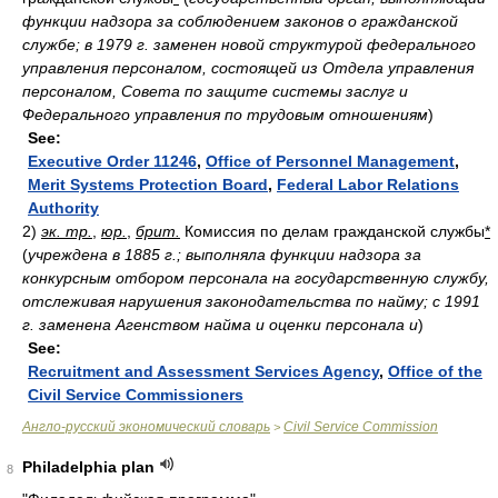
функции надзора за соблюдением законов о гражданской
службе; в 1979 г. заменен новой структурой федерального
управления персоналом, состоящей из Отдела управления
персоналом, Совета по защите системы заслуг и
Федерального управления по трудовым отношениям
)
See:
Executive Order 11246
,
Office of Personnel Management
,
Merit Systems Protection Board
,
Federal Labor Relations
Authority
2)
эк. тр.
,
юр.
,
брит.
Комиссия по делам гражданской службы
*
(
учреждена в 1885 г.; выполняла функции надзора за
конкурсным отбором персонала на государственную службу,
отслеживая нарушения законодательства по найму; c 1991
г. заменена Агенством найма и оценки персонала и
)
See:
Recruitment and Assessment Services Agency
,
Office of the
Civil Service Commissioners
Англо-русский экономический словарь
Civil Service Commission
>
Philadelphia plan
8