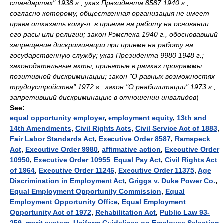
стандартах" 1938 г.; указ Президента 8587 1940 г.,
согласно которому, общественная организация не имеет
права отказать кому-л. в приеме на работу на основании
его расы или религии; закон Рэмспека 1940 г., обосновавший
запрещение дискриминации при приеме на работу на
государственную службу; указ Президента 9980 1948 г.;
законодательные акты, принятые в рамках программы
позитивной дискриминации; закон "О равных возможностях
трудоустройства" 1972 г.; закон "О реабилитации" 1973 г.,
запретивший дискриминацию в отношении инвалидов
)
See:
equal opportunity employer
,
employment equity
,
13th and
14th Amendments
,
Civil Rights Acts
,
Civil Service Act of 1883
,
Fair Labor Standards Act
,
Executive Order 8587
,
Ramspeck
Act
,
Executive Order 9980
,
affirmative action
,
Executive Order
10950
,
Executive Order 10955
,
Equal Pay Act
,
Civil Rights Act
of 1964
,
Executive Order 11246
,
Executive Order 11375
,
Age
Discrimination in Employment Act
,
Griggs v. Duke Power Co.
,
Equal Employment Opportunity Commission
,
Equal
Employment Opportunity Office
,
Equal Employment
Opportunity Act of 1972
,
Rehabilitation Act
,
Public Law 93-
259
,
merit system
,
Uniform Guidelines on Employee Selection