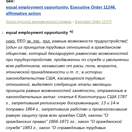
See:
equal employment opportunity
,
Executive Order 11246
,
affirmative action
Англо-русский экономический словарь
Executive Order 11375
>
equal employment opportunity
5
сокр.
EEO
эк. тр.
,
пол.
равные возможности трудоустройства
*
(
один из принципов трудовых отношений в гражданском
обществе, который декларирует равенство возможностей
при трудоустройстве, продвижении по службе и увольнении
всех работников, независимо от расы, пола, возраста,
этнической принадлежности и т. п.; в истории
законодательства США, касающегося трудовых
отношений, выделяют следующие этапы эволюции
принципа равных возможностей занятости, отраженные в
законодательных актах: статья 6 Конституции США 1787
г., запретившая религиозную дискриминацию; 13 и 14-я
поправки 1864 г., запретившие рабство и провозгласившие
равную защиту прав всех граждан США; законы "О
гражданских правах" 1866-1871 гг.; закон "О гражданской
службе" 1883 г.; закон "О справедливых трудовых