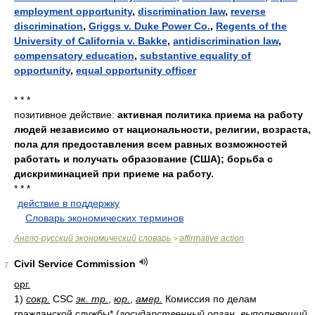
employment opportunity
,
discrimination law
,
reverse
discrimination
,
Griggs v. Duke Power Co.
,
Regents of the
University of California v. Bakke
,
antidiscrimination law
,
compensatory education
,
substantive equality of
opportunity
,
equal opportunity officer
* * *
позитивное действие:
активная политика приема на работу
людей независимо от национальности, религии, возраста,
пола для предоставления всем равных возможностей
работать и получать образование (США); борьба с
дискриминацией при приеме на работу.
* * *
действие в поддержку
.
.
Словарь экономических терминов
.
Англо-русский экономический словарь
affirmative action
>
Civil Service Commission
7
орг.
1)
сокр.
CSC
эк. тр.
,
юр.
,
амер.
Комиссия по делам
гражданской службы
*
(
государственный орган, выполняющий