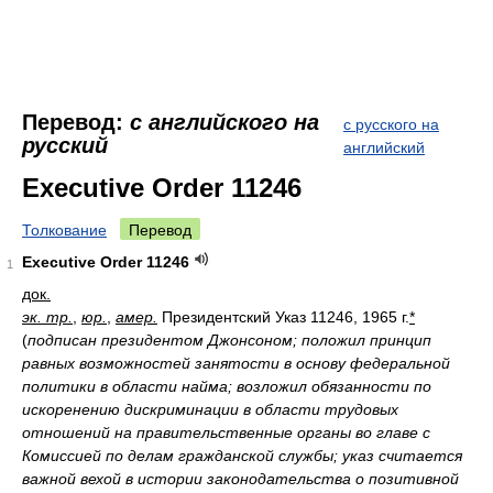
Перевод:
с английского на
с русского на
русский
английский
Executive Order 11246
Толкование
Перевод
Executive Order 11246
1
док.
эк. тр.
,
юр.
,
амер.
Президентский Указ 11246, 1965 г.
*
(
подписан президентом Джонсоном; положил принцип
равных возможностей занятости в основу федеральной
политики в области найма; возложил обязанности по
искоренению дискриминации в области трудовых
отношений на правительственные органы во главе с
Комиссией по делам гражданской службы; указ считается
важной вехой в истории законодательства о позитивной