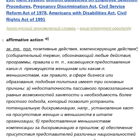
Procedures
,
Pregnancy Discrimination Act
,
Civil Service
Reform Act of 1978
,
Americans with Disabilities Act
,
Civil
Rights Act of 1991
Англо-русский экономический словарь
equal employment opportunity
>
affirmative action
6
эк. тр.
,
пол.
позитивные действия, компенсирующие действия
*
(
собирательный термин, обозначающий любые действия,
программы, правила и т. п., касающиеся предоставления
каких-л. преимуществ женщинам или каким-л.
меньшинствам, как правило, в сфере бизнеса или
образования; подобная политика имеет три основных
причины: а) недостаточность пассивного провозглашения
равных возможностей занятости и необходимость более
простого подхода, который позволит устранить
потенциальную дискриминацию, напр., установление квот
на присутствие женщин и меньшинств в штате
организации; б) предоставление меньшинствам
компенсации за дискриминацию в прошлом; в) обеспечение
присутствия представителей различных национальностей