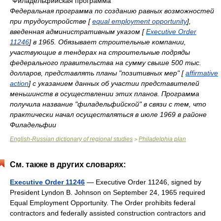
"Филадельфийская программа"
Федеральная программа по созданию равных возможностей
при трудоустройстве [
equal employment opportunity
],
введенная административным указом [
Executive Order
11246
] в 1965. Обязывает строительные компании,
участвующие в тендерах на строительные подряды
федерального правительства на сумму свыше 500 тыс.
долларов, представлять планы "позитивных мер" [
affirmative
action
] с указанием данных об участии представителей
меньшинств в осуществлении этих планов. Программа
получила название "филадельфийской" в связи с тем, что
практически начал осуществляться в июле 1969 в районе
Филадельфии
English-Russian dictionary of regional studies
Philadelphia plan
>
См. также в других словарях:
Executive Order 11246
— Executive Order 11246, signed by
President Lyndon B. Johnson on September 24, 1965 required
Equal Employment Opportunity. The Order prohibits federal
contractors and federally assisted construction contractors and