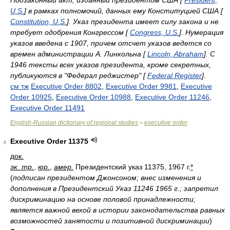
Подзаконный акт, изданный президентом США [
President,
U.S.
] в рамках полномочий, данных ему Конституцией США [
Constitution, U.S.
]. Указ президента имеет силу закона и не
требует одобрения Конгрессом [
Congress, U.S.
]. Нумерация
указов введена с 1907, причем отсчет указов ведется со
времен администрации А. Линкольна [
Lincoln, Abraham
]. С
1946 тексты всех указов президента, кроме секретных,
публикуются в "Федерал реджистер" [
Federal Register
].
см тж
Executive Order 8802
,
Executive Order 9981
,
Executive
Order 10925
,
Executive Order 10988
,
Executive Order 11246
,
Executive Order 11491
English-Russian dictionary of regional studies
executive order
>
Executive Order 11375
4
док.
эк. тр.
,
юр.
,
амер.
Президентский указ 11375, 1967 г.
*
(
подписан президентом Джонсоном; внес изменения и
дополнения в Президентский Указ 11246 1965 г.; запретил
дискриминацию на основе половой принадлежности;
является важной вехой в истории законодательства равных
возможностей занятости и позитивной дискриминации
)