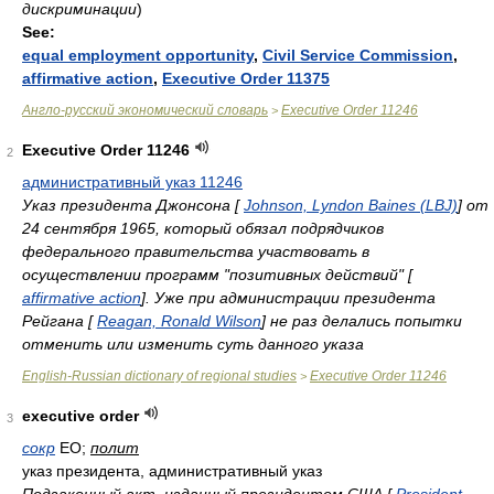
дискриминации
)
See:
equal employment opportunity
,
Civil Service Commission
,
affirmative action
,
Executive Order 11375
Англо-русский экономический словарь
Executive Order 11246
>
Executive Order 11246
2
административный указ 11246
Указ президента Джонсона [
Johnson, Lyndon Baines (LBJ)
] от
24 сентября 1965, который обязал подрядчиков
федерального правительства участвовать в
осуществлении программ "позитивных действий" [
affirmative action
]. Уже при администрации президента
Рейгана [
Reagan, Ronald Wilson
] не раз делались попытки
отменить или изменить суть данного указа
English-Russian dictionary of regional studies
Executive Order 11246
>
executive order
3
сокр
EO;
полит
указ президента, административный указ