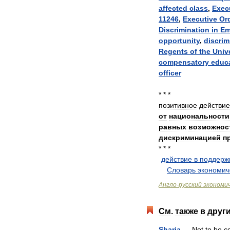
affected
class
,
Exec
11246
,
Executive
Or
Discrimination
in
Em
opportunity
,
discrim
Regents
of
the
Univ
compensatory
educ
officer
* * *
позитивное
действие
от
национальности
равных
возможнос
дискриминацией
п
* * *
действие
в
поддерж
.
.
Словарь
экономич
Англо
-
русский
экономи
См
.
также
в
друг
Sharia
—
Not
to
be
c