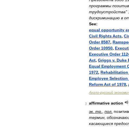
программы
позитив
трудоустройства
"
дискриминацию
в
о
See:
equal
opportunity
e
Civil
Rights
Acts
,
Civ
Order
8587
,
Ramspe
Order
10950
,
Execut
Executive
Order
112
Act
,
Griggs
v
.
Duke
Equal
Employment
1972
,
Rehabilitation
Employee
Selection
Reform
Act
of
1978
,
Англо
-
русский
экономи
affirmative
action
3
эк
.
тр
.
,
пол
.
позити
термин
,
обозначаю
касающиеся
предос