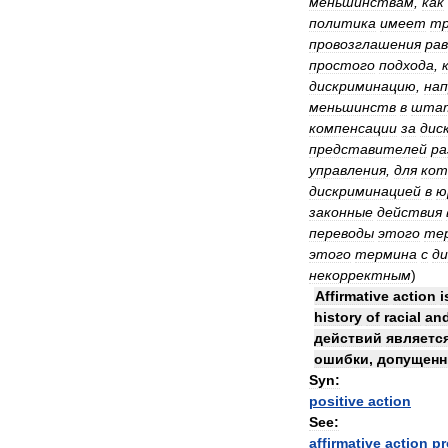
меньшинствам
,
как
политика
имеет
т
провозглашения
ра
простого
подхода
,
дискриминацию
,
нап
меньшинств
в
шта
компенсации
за
дис
представителей
ра
управления
,
для
кот
дискриминацией
в
ю
законные
действия
переводы
этого
те
этого
термина
с
ди
некорректным
)
Affirmative
action
i
history
of
racial
an
действий
являетс
ошибки
,
допущен
Syn:
positive
action
See:
affirmative
action
p