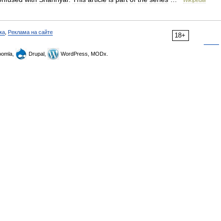
Wikipedia
ка
,
Реклама на сайте
18+
omla,
Drupal,
WordPress, MODx.