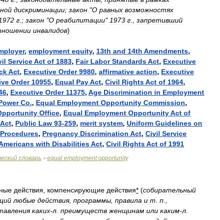
ной
дискриминации
;
закон
"
О
равных
возможностях
1972
г
.;
закон
"
О
реабилитации
"
1973
г
.,
запретивший
тношении
инвалидов
)
mployer
,
employment
equity
,
13th
and
14th
Amendments
,
il
Service
Act
of
1883
,
Fair
Labor
Standards
Act
,
Executive
ck
Act
,
Executive
Order
9980
,
affirmative
action
,
Executive
ive
Order
10955
,
Equal
Pay
Act
,
Civil
Rights
Act
of
1964
,
46
,
Executive
Order
11375
,
Age
Discrimination
in
Employment
Power
Co
.
,
Equal
Employment
Opportunity
Commission
,
Opportunity
Office
,
Equal
Employment
Opportunity
Act
of
Act
,
Public
Law
93
-
259
,
merit
system
,
Uniform
Guidelines
on
Procedures
,
Pregnancy
Discrimination
Act
,
Civil
Service
Americans
with
Disabilities
Act
,
Civil
Rights
Act
of
1991
ческий
словарь
equal
employment
opportunity
>
вные
действия
,
компенсирующие
действия
*
(
собирательный
щий
любые
действия
,
программы
,
правила
и
т
.
п
.,
тавления
каких
-
л
.
преимуществ
женщинам
или
каким
-
л
.