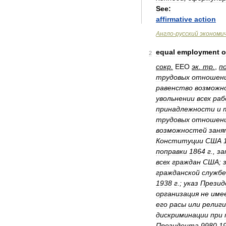
See:
affirmative
action
Англо
-
русский
экономи
equal
employment
o
2
сокр
.
EEO
эк
.
тр
.
,
п
трудовых
отношен
равенство
возможн
увольнении
всех
раб
принадлежности
и
трудовых
отношен
возможностей
зан
Конституции
США
поправки
1864
г
.,
за
всех
граждан
США
;
гражданской
службе
1938
г
.;
указ
Презид
организация
не
име
его
расы
или
религ
дискриминации
при
Президента
9980
1