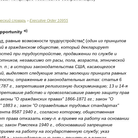
ческий
словарь
Executive
Order
10955
>
pportunity
ол
.
равные
возможности
трудоустройства
*
(
один
из
принципов
ий
в
гражданском
обществе
,
который
декларирует
остей
при
трудоустройстве
,
продвижении
по
службе
и
отников
,
независимо
от
расы
,
пола
,
возраста
,
этнической
т
.
п
.;
в
истории
законодательства
США
,
касающегося
ий
,
выделяют
следующие
этапы
эволюции
принципа
равных
ятости
,
отраженные
в
законодательных
актах:
статья
6
1787
г
.,
запретившая
религиозную
дискриминацию
;
13
и
14
-
я
претившие
рабство
и
провозгласившие
равную
защиту
прав
законы
"
О
гражданских
правах
"
1866
-
1871
гг
.;
закон
"
О
"
1883
г
.;
закон
"
О
справедливых
трудовых
стандартах
"
ента
8587
1940
г
.,
согласно
которому
,
общественная
ет
права
отказать
кому
-
л
.
в
приеме
на
работу
на
основании
ии
;
закон
Рэмспека
1940
г
.,
обосновавший
запрещение
приеме
на
работу
на
государственную
службу
;
указ
948
г
.;
законодательные
акты
,
принятые
в
рамках