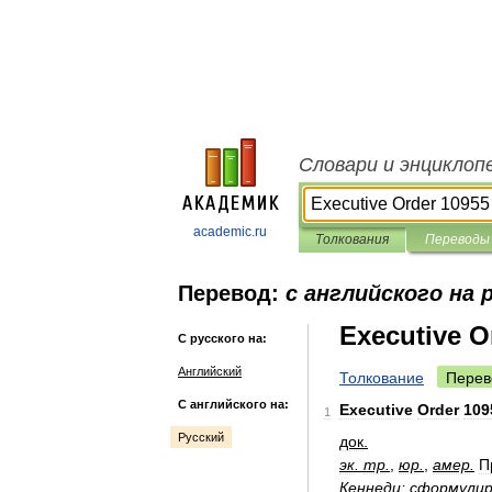
Словари и энциклоп
academic.ru
Толкования
Переводы
Перевод:
с английского на 
Executive O
С русского на:
Английский
Толкование
Перев
С английского на:
Executive
Order
109
1
Русский
док
.
эк
.
тр
.
,
юр
.
,
амер
.
П
Кеннеди
;
сформулир