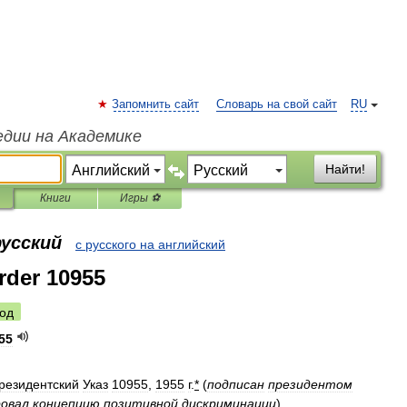
Запомнить сайт
Словарь на свой сайт
RU
едии на Академике
Найти!
Книги
Игры ⚽
русский
с русского на английский
rder 10955
од
55
резидентский
Указ
10955
,
1955
г
.
*
(
подписан
президентом
овал
концепцию
позитивной
дискриминации
)