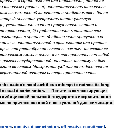
правило
,
в
сфере
бизнеса
или
образования
;
подобная
ри
основных
причины:
а
)
недостаточность
пассивного
вных
возможностей
занятости
и
необходимость
более
который
позволит
устранить
потенциальную
р
.,
установление
квот
на
присутствие
женщин
и
те
организации
;
б
)
предоставление
меньшинствам
криминацию
в
прошлом
;
в
)
обеспечение
присутствия
зличных
национальностей
в
организациях
или
органах
орых
это
разнообразие
является
важным
;
не
является
ридическом
смысле
слова
,
так
как
представляет
собой
в
рамках
государственной
политики
,
поэтому
любые
рмина
со
словом
"
дискриминация
"
или
отождествление
скриминацией
авторам
словаря
представляется
s
the
nation
'
s
most
ambitious
attempt
to
redress
its
long
d
sexual
discrimination
. —
Политика
компенсирующих
я
амбициозной
попыткой
государства
исправить
свои
ные
по
причине
расовой
и
сексуальной
дискриминации
.
rogram
,
positive
discrimination
,
affirmative
recruitment
,