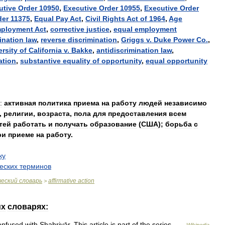
utive
Order
10950
,
Executive
Order
10955
,
Executive
Order
der
11375
,
Equal
Pay
Act
,
Civil
Rights
Act
of
1964
,
Age
ployment
Act
,
corrective
justice
,
equal
employment
ination
law
,
reverse
discrimination
,
Griggs
v
.
Duke
Power
Co
.
,
ersity
of
California
v
.
Bakke
,
antidiscrimination
law
,
ation
,
substantive
equality
of
opportunity
,
equal
opportunity
:
активная
политика
приема
на
работу
людей
независимо
,
религии
,
возраста
,
пола
для
предоставления
всем
тей
работать
и
получать
образование
(
США
);
борьба
с
ри
приеме
на
работу
.
ку
еских
терминов
.
ческий
словарь
affirmative
action
>
их
словарях:
onfused
with
Shahriyār
.
This
article
is
part
of
the
series
…