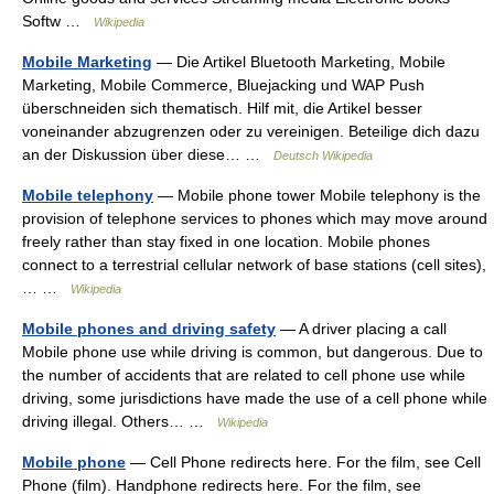
Softw …
Wikipedia
Mobile Marketing
— Die Artikel Bluetooth Marketing, Mobile
Marketing, Mobile Commerce, Bluejacking und WAP Push
überschneiden sich thematisch. Hilf mit, die Artikel besser
voneinander abzugrenzen oder zu vereinigen. Beteilige dich dazu
an der Diskussion über diese… …
Deutsch Wikipedia
Mobile telephony
— Mobile phone tower Mobile telephony is the
provision of telephone services to phones which may move around
freely rather than stay fixed in one location. Mobile phones
connect to a terrestrial cellular network of base stations (cell sites),
… …
Wikipedia
Mobile phones and driving safety
— A driver placing a call
Mobile phone use while driving is common, but dangerous. Due to
the number of accidents that are related to cell phone use while
driving, some jurisdictions have made the use of a cell phone while
driving illegal. Others… …
Wikipedia
Mobile phone
— Cell Phone redirects here. For the film, see Cell
Phone (film). Handphone redirects here. For the film, see