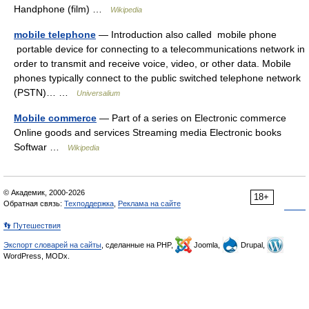
Handphone (film) …
Wikipedia
mobile telephone
— Introduction also called mobile phone
portable device for connecting to a telecommunications network in
order to transmit and receive voice, video, or other data. Mobile
phones typically connect to the public switched telephone network
(PSTN)… …
Universalium
Mobile commerce
— Part of a series on Electronic commerce
Online goods and services Streaming media Electronic books
Softwar …
Wikipedia
© Академик, 2000-2026
18+
Обратная связь:
Техподдержка
,
Реклама на сайте
👣 Путешествия
Экспорт словарей на сайты
, сделанные на PHP,
Joomla,
Drupal,
WordPress, MODx.