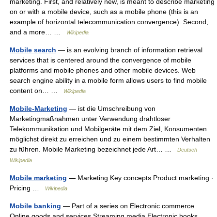
marketing. First, and relatively new, is meant to describe marketing
on or with a mobile device, such as a mobile phone (this is an
example of horizontal telecommunication convergence). Second,
and a more… …
Wikipedia
Mobile search
— is an evolving branch of information retrieval
services that is centered around the convergence of mobile
platforms and mobile phones and other mobile devices. Web
search engine ability in a mobile form allows users to find mobile
content on… …
Wikipedia
Mobile-Marketing
— ist die Umschreibung von
Marketingmaßnahmen unter Verwendung drahtloser
Telekommunikation und Mobilgeräte mit dem Ziel, Konsumenten
möglichst direkt zu erreichen und zu einem bestimmten Verhalten
zu führen. Mobile Marketing bezeichnet jede Art… …
Deutsch
Wikipedia
Mobile marketing
— Marketing Key concepts Product marketing ·
Pricing …
Wikipedia
Mobile banking
— Part of a series on Electronic commerce
Online goods and services Streaming media Electronic books