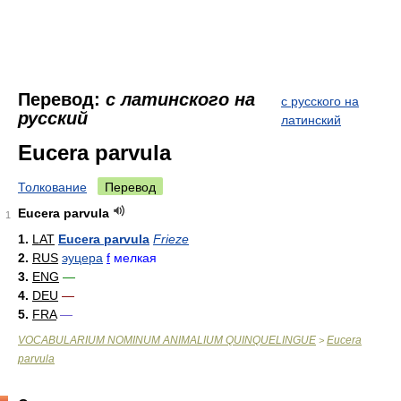
Перевод:
с латинского на
с русского на
русский
латинский
Eucera parvula
Толкование
Перевод
Eucera parvula
1
1.
LAT
Eucera parvula
Frieze
2.
RUS
эуцера
f
мелкая
3.
ENG
—
4.
DEU
—
5.
FRA
—
VOCABULARIUM NOMINUM ANIMALIUM QUINQUELINGUE
Eucera
>
parvula