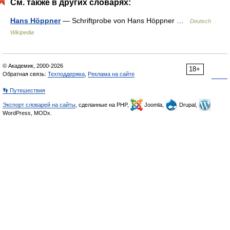
См. также в других словарях:
Hans Höppner
— Schriftprobe von Hans Höppner …
Deutsch
Wikipedia
© Академик, 2000-2026
18+
Обратная связь:
Техподдержка
,
Реклама на сайте
👣 Путешествия
Экспорт словарей на сайты
, сделанные на PHP,
Joomla,
Drupal,
WordPress, MODx.