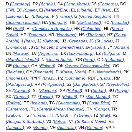
D
(
Germany
)
, D2
(
Angola
)
, D4
(
Cape Verde
)
, D6
(
Comoros
)
, DQ
(
Fiji
)
, EC
(
Spain
)
, EI
(Ireland/Eire)
, EL
(
Liberia
)
, EP
(
Iran
)
, ES
(
Estonia
)
, ET
(
Ethiopia
)
, F
(
France
)
, G
(
United Kingdom
)
, H4
(
Solomon Islands
)
, HA
(
Hungary
)
, HB
(
Switzerland
)
, HC
(
Ecuador
)
,
HH
(
Haiti
)
, HI
(
Dominican Republic
)
, HK
(
Colombia
)
, HL
(
Korea
,
South
)
, HP
(
Panama
)
, HR
(
Honduras
)
, HS
(
Thailand
)
, HZ
(
Saudi
Arabia
)
, I
(
Italy
)
, J2
(
Djibouti
)
, J3
(
Grenada
)
, J6
(St Lucia)
, J7
(
Dominica
)
, J8
(St Vincent & Grenadines)
, JA
(
Japan
)
, JY
(
Jordan
)
,
LN
(
Norway
)
, LV
(
Argentina
)
, LX
(
Luxembourg
)
, LZ
(
Bulgaria
)
, MI
(
Marshall Islands
)
, N
(
United States
)
, OB
(
Peru
)
, OD
(
Lebanon
)
,
OE
(
Austria
)
, OH
(
Finland
)
, OK
(
former Czechoslovakia
)
, OO
(
Belgium
)
, OY
(
Denmark
)
, P
(
Korea
,
North
)
, PH
(
Netherlands
)
, PK
(
Indonesia
)
, PP/PT
(
Brazil
)
, PZ
(
Suriname
)
, RDPL
(
Laos
)
, RM
(
Madagascar
)
, RP
(
Philippines
)
, S2
(
Bangladesh
)
, S7
(
Seychelles
)
,
SE
(
Sweden
)
, SL
(
Slovenia
)
, SP
(
Poland
)
, ST
(
Sudan
)
, SU
(
Egypt
)
,
SX
(
Greece
)
, T2
(
Tuvalu
)
, T3
(
Kiribati
)
, T7
(
San Marino
)
, TC
(
Turkey
)
, TF
(
Iceland
)
, TG
(
Guatemala
)
, TI
(
Costa Rica
)
, TJ
(
Cameroon
)
, TL
(
Central African Republic
)
, TN
(
Congo
)
, TR
(
Gabon
)
, TS
(
Tunisia
)
, TT
(
Chad
)
, TY
(
Benin
)
, TZ
(
Mali
)
, V2
(Antigua & Barbuda)
, V3
(
Belize
)
, V4
(St Kitts & Nevis)
, V5
(
Namibia
)
, V8
(
Brunei
)
, VH
(
Australia
)
, VN
(
Vietnam
)
, VP-F