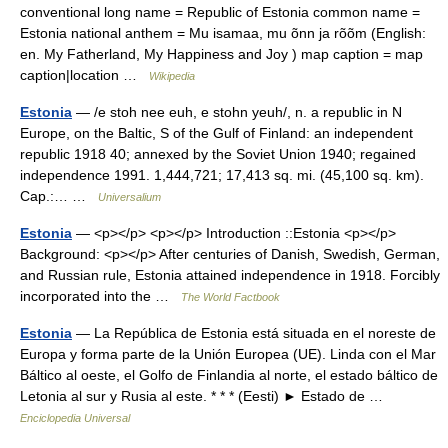
conventional long name = Republic of Estonia common name =
Estonia national anthem = Mu isamaa, mu õnn ja rõõm (English:
en. My Fatherland, My Happiness and Joy ) map caption = map
caption|location …
Wikipedia
Estonia
— /e stoh nee euh, e stohn yeuh/, n. a republic in N
Europe, on the Baltic, S of the Gulf of Finland: an independent
republic 1918 40; annexed by the Soviet Union 1940; regained
independence 1991. 1,444,721; 17,413 sq. mi. (45,100 sq. km).
Cap.:… …
Universalium
Estonia
— <p></p> <p></p> Introduction ::Estonia <p></p>
Background: <p></p> After centuries of Danish, Swedish, German,
and Russian rule, Estonia attained independence in 1918. Forcibly
incorporated into the …
The World Factbook
Estonia
— La República de Estonia está situada en el noreste de
Europa y forma parte de la Unión Europea (UE). Linda con el Mar
Báltico al oeste, el Golfo de Finlandia al norte, el estado báltico de
Letonia al sur y Rusia al este. * * * (Eesti) ► Estado de …
Enciclopedia Universal