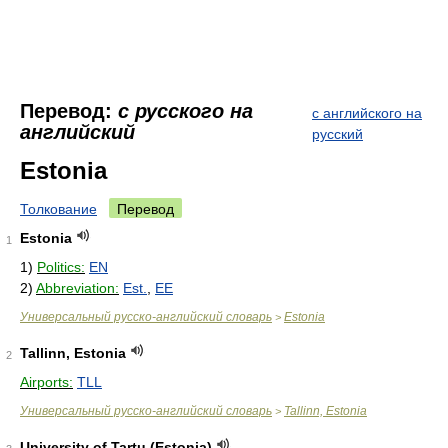
Перевод:
с русского на
с английского на
английский
русский
Estonia
Толкование
Перевод
Estonia
1
1)
Politics:
EN
2)
Abbreviation:
Est.
,
EE
Универсальный русско-английский словарь
Estonia
>
Tallinn, Estonia
2
Airports:
TLL
Универсальный русско-английский словарь
Tallinn, Estonia
>
University of Tartu (Estonia)