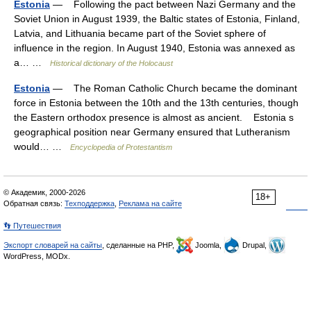
Estonia
— Following the pact between Nazi Germany and the
Soviet Union in August 1939, the Baltic states of Estonia, Finland,
Latvia, and Lithuania became part of the Soviet sphere of
influence in the region. In August 1940, Estonia was annexed as
a… …
Historical dictionary of the Holocaust
Estonia
— The Roman Catholic Church became the dominant
force in Estonia between the 10th and the 13th centuries, though
the Eastern orthodox presence is almost as ancient. Estonia s
geographical position near Germany ensured that Lutheranism
would… …
Encyclopedia of Protestantism
© Академик, 2000-2026
18+
Обратная связь:
Техподдержка
,
Реклама на сайте
👣 Путешествия
Экспорт словарей на сайты
, сделанные на PHP,
Joomla,
Drupal,
WordPress, MODx.