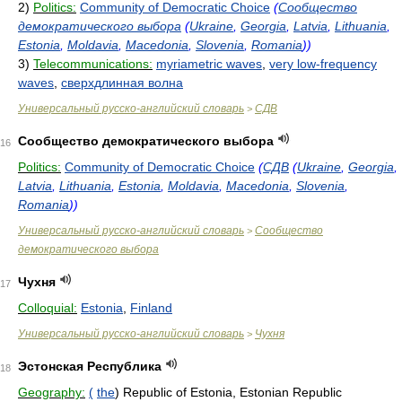
2)
Politics:
Community of Democratic Choice
(
Сообщество
демократического выбора
(
Ukraine
,
Georgia
,
Latvia
,
Lithuania
,
Estonia
,
Moldavia
,
Macedonia
,
Slovenia
,
Romania
))
3)
Telecommunications:
myriametric waves
,
very low-frequency
waves
,
сверхдлинная волна
Универсальный русско-английский словарь
СДВ
>
Сообщество демократического выбора
16
Politics:
Community of Democratic Choice
(
СДВ
(
Ukraine
,
Georgia
,
Latvia
,
Lithuania
,
Estonia
,
Moldavia
,
Macedonia
,
Slovenia
,
Romania
))
Универсальный русско-английский словарь
Сообщество
>
демократического выбора
Чухня
17
Colloquial:
Estonia
,
Finland
Универсальный русско-английский словарь
Чухня
>
Эстонская Республика
18
Geography:
(
the
) Republic of Estonia, Estonian Republic