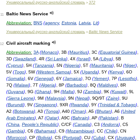
Универсальный русско-английский словарь
372
>
Baltic News Service
11
Abbreviation:
BNS
(
agency
,
Estonia
,
Latvia
,
Lit
)
Универсальный русско-английский словарь
Baltic News Service
>
Civil aircraft marking
12
Abbreviation:
3A
(
Monaco
)
, 3B
(
Mauritius
)
, 3C
(
Equatorial Guinea
)
,
3D
(
Swaziland
)
, 4R
(
Sri Lanka
)
, 4X
(
Israel
)
, 5A
(
Libya
)
, 5B
(
Cyprus
)
, 5H
(
Tanzania
)
, 5N
(
Nigeria
)
, 5T
(
Mauritania
)
, 5U
(
Niger
)
,
5V
(
Togo
)
, 5W
(
Western Samoa
)
, 5X
(
Uganda
)
, 5Y
(
Kenya
)
, 6O
(
Somalia
)
, 6V
(
Senegal
)
, 6Y
(
Jamaica
)
, 7O
(
Yemen
)
, 7P
(
Lesotho
)
,
7Q
(
Malawi
)
, 7T
(
Algeria
)
, 8P
(
Barbados
)
, 8Q
(
Maldives
)
, 8R
(
Guyana
)
, 9G
(
Ghana
)
, 9H
(
Malta
)
, 9J
(
Zambia
)
, 9K
(
Kuwait
)
, 9L
(
Sierra Leone
)
, 9M
(
Malaysia
)
, 9N
(
Nepal
)
, 9Q/9T
(
Zaire
)
, 9U
(
Burundi
)
, 9V
(
Singapore
)
, 9XR
(
Rwanda
)
, 9Y
(
Trinidad & Tobago
)
,
A2
(
Botswana
)
, A3
(
Tonga
)
, A40
(
Oman
)
, A5
(
Bhutan
)
, A6
(
United
Arab Emirates
)
, A7
(
Qatar
)
, A9C
(
Bahrain
)
, AP
(
Pakistan
)
, B
(
China
,
People's Republic
)
, C/CF
(
Canada
)
, C3
(
Andorra
)
, C5
(
Gambia
)
, C6
(
Bahamas
)
, C9
(
Mozambique
)
, CC
(
Chile
)
, CN
(
Morocco
)
, CP
(
Bolivia
)
, CS
(
Portugal
)
, CU
(
Cuba
)
, CX
(
Uruguay
)
,