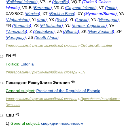
(
Falkland Islands
)
, VP-LA
(
Anguilla
)
, VQ-T
(Turks & Caicos
Islands)
, VR-B
(
Bermuda
)
, VR-C
(
Cayman Islands
)
, VT
(
India
)
,
XA/XB/XC
(
Mexico
)
, XT
(
Burkina Faso
)
, XY
(Myanmar/Burma)
, YA
(
Afghanistan
)
, YI
(
Iraq
)
, YK
(
Syria
)
, YL
(
Latvia
)
, YN
(
Nicaragua
)
,
YR
(
Romania
)
, YS
(
El Salvador
)
, YU
(
former Yugoslavia
)
, YV
(
Venezuela
)
, Z
(
Zimbabwe
)
, ZA
(
Albania
)
, ZK
(
New Zealand
)
, ZP
(
Paraguay
)
, ZS
(
South Africa
)
Универсальный русско-английский словарь
Civil aircraft marking
>
EN
13
Politics:
Estonia
Универсальный русско-английский словарь
EN
>
Президент Республики Эстония
14
General subject:
President of the Republic of Estonia
Универсальный русско-английский словарь
Президент Республики
>
Эстония
СДВ
15
1)
General subject:
сверхдлинноволновом