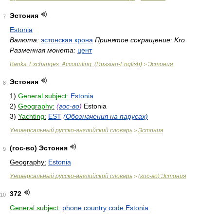
Эстония
7
Estonia
Валюта:
эстонская крона
Принятое сокращение: Kro
Разменная монета:
цент
Banks. Exchanges. Accounting. (Russian-English)
Эстония
>
Эстония
8
1)
General subject:
Estonia
2)
Geography:
(
гос-во
)
Estonia
3)
Yachting:
EST
(Обозначения на парусах)
Универсальный русско-английский словарь
Эстония
>
(гос-во) Эстония
9
Geography:
Estonia
Универсальный русско-английский словарь
(гос-во) Эстония
>
372
10
General subject:
phone country code Estonia