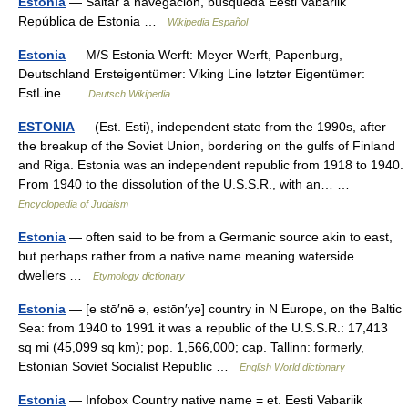
Estonia
— Saltar a navegación, búsqueda Eesti Vabariik
República de Estonia …
Wikipedia Español
Estonia
— M/S Estonia Werft: Meyer Werft, Papenburg,
Deutschland Ersteigentümer: Viking Line letzter Eigentümer:
EstLine …
Deutsch Wikipedia
ESTONIA
— (Est. Esti), independent state from the 1990s, after
the breakup of the Soviet Union, bordering on the gulfs of Finland
and Riga. Estonia was an independent republic from 1918 to 1940.
From 1940 to the dissolution of the U.S.S.R., with an… …
Encyclopedia of Judaism
Estonia
— often said to be from a Germanic source akin to east,
but perhaps rather from a native name meaning waterside
dwellers …
Etymology dictionary
Estonia
— [e stō′nē ə, estōn′yə] country in N Europe, on the Baltic
Sea: from 1940 to 1991 it was a republic of the U.S.S.R.: 17,413
sq mi (45,099 sq km); pop. 1,566,000; cap. Tallinn: formerly,
Estonian Soviet Socialist Republic …
English World dictionary
Estonia
— Infobox Country native name = et. Eesti Vabariik