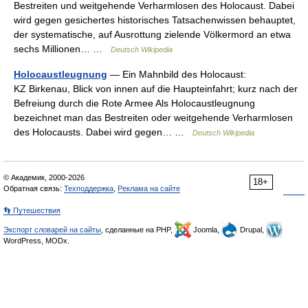
Bestreiten und weitgehende Verharmlosen des Holocaust. Dabei
wird gegen gesichertes historisches Tatsachenwissen behauptet,
der systematische, auf Ausrottung zielende Völkermord an etwa
sechs Millionen… …
Deutsch Wikipedia
Holocaustleugnung
— Ein Mahnbild des Holocaust:
KZ Birkenau, Blick von innen auf die Haupteinfahrt; kurz nach der
Befreiung durch die Rote Armee Als Holocaustleugnung
bezeichnet man das Bestreiten oder weitgehende Verharmlosen
des Holocausts. Dabei wird gegen… …
Deutsch Wikipedia
© Академик, 2000-2026
18+
Обратная связь:
Техподдержка
,
Реклама на сайте
👣 Путешествия
Экспорт словарей на сайты
, сделанные на PHP,
Joomla,
Drupal,
WordPress, MODx.