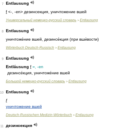
Entlausung
7
f
<-, -en>
дезинсекция, уничтожение вшей
Универсальный немецко-русский словарь
Entlausung
>
Entlausung
8
уничтоже́ние вшей
,
дезинсе́кция
(при вши́вости)
Wörterbuch Deutsch-Russisch
Entlausung
>
Entlausung
9
Entláusung
f
=, -en
дезинсе́кция, уничтоже́ние вшей
Большой немецко-русский словарь
Entlausung
>
Entlausung
10
f
уничтожение вшей
Deutsch-Russischen Medizin-Wörterbuch
Entlausung
>
дезинсекция
11