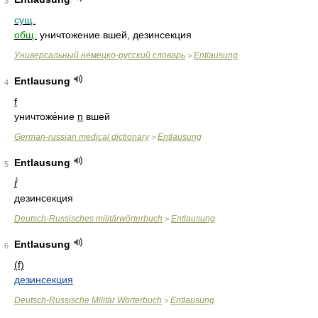
3
сущ.
общ.
уничтожение вшей, дезинсекция
Универсальный немецко-русский словарь
Entlausung
>
Entlausung
4
f
уничтоже́ние
n
вшей
German-russian medical dictionary
Entlausung
>
Entlausung
5
f́
дезинсекция
Deutsch-Russisches militärwörterbuch
Entlausung
>
Entlausung
6
(f)
дезинсекция
Deutsch-Russische Militär Wörterbuch
Entlausung
>