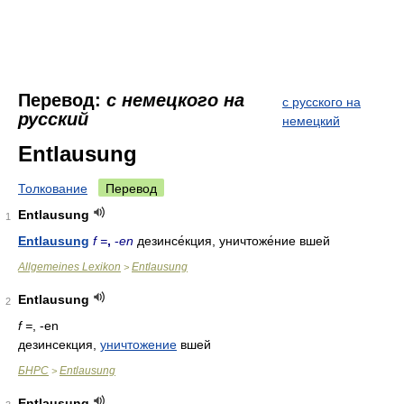
Перевод:
с немецкого на
с русского на
русский
немецкий
Entlausung
Толкование
Перевод
Entlausung
1
Entlausung
f =
,
-
en
дезинсе́кция, уничтоже́ние вшей
Allgemeines Lexikon
Entlausung
>
Entlausung
2
f =
, -en
дезинсекция,
уничтожение
вшей
БНРС
Entlausung
>
Entlausung