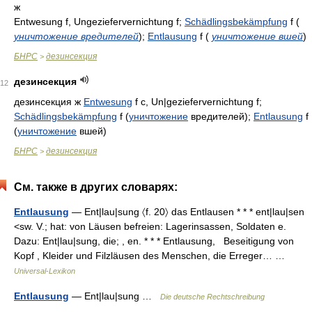
ж
Entwesung f, Ungeziefervernichtung f;
Schädlingsbekämpfung
f
(
уничтожение вредителей
)
;
Entlausung
f
(
уничтожение вшей
)
БНРС
дезинсекция
>
дезинсекция
12
дезинсекция ж
Entwesung
f c, Un|geziefervernichtung f;
Schädlingsbekämpfung
f (
уничтожение
вредителей);
Entlausung
f
(
уничтожение
вшей)
БНРС
дезинсекция
>
См. также в других словарях:
Entlausung
— Ent|lau|sung 〈f. 20〉 das Entlausen * * * ent|lau|sen
<sw. V.; hat: von Läusen befreien: Lagerinsassen, Soldaten e.
Dazu: Ent|lau|sung, die; , en. * * * Entlausung, Beseitigung von
Kopf , Kleider und Filzläusen des Menschen, die Erreger… …
Universal-Lexikon
Entlausung
— Ent|lau|sung …
Die deutsche Rechtschreibung