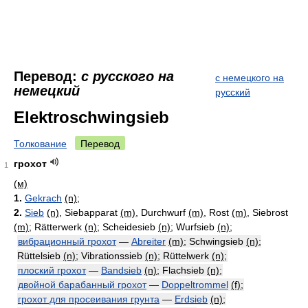
Перевод:
с русского на
с немецкого на
немецкий
русский
Elektroschwingsieb
Толкование
Перевод
грохот
1
(м)
1.
Gekrach
(n)
;
2.
Sieb
(n)
, Siebapparat
(m)
, Durchwurf
(m)
, Rost
(m)
, Siebrost
(m)
; Rätterwerk
(n)
; Scheidesieb
(n)
; Wurfsieb
(n)
;
вибрационный грохот
—
Abreiter
(m)
; Schwingsieb
(n)
;
Rüttelsieb
(n)
; Vibrationssieb
(n)
; Rüttelwerk
(n)
;
плоский грохот
—
Bandsieb
(n)
; Flachsieb
(n)
;
двойной барабанный грохот
—
Doppeltrommel
(f)
;
грохот для просеивания грунта
—
Erdsieb
(n)
;