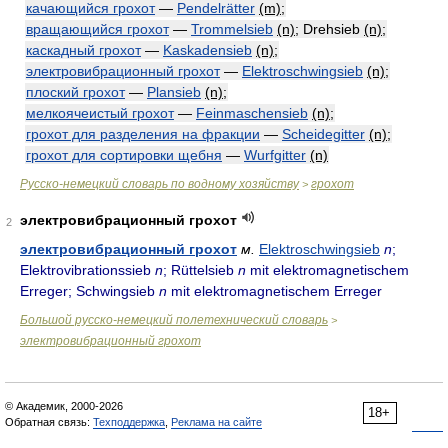
качающийся грохот
—
Pendelrätter
(m)
;
вращающийся грохот
—
Trommelsieb
(n)
; Drehsieb
(n)
;
каскадный грохот
—
Kaskadensieb
(n)
;
электровибрационный грохот
—
Elektroschwingsieb
(n)
;
плоский грохот
—
Plansieb
(n)
;
мелкоячеистый грохот
—
Feinmaschensieb
(n)
;
грохот для разделения на фракции
—
Scheidegitter
(n)
;
грохот для сортировки щебня
—
Wurfgitter
(n)
Русско-немецкий словарь по водному хозяйству
грохот
>
электровибрационный грохот
2
электровибрационный грохот
м.
Elektroschwingsieb
n
;
Elektrovibrationssieb
n
; Rüttelsieb
n
mit elektromagnetischem
Erreger; Schwingsieb
n
mit elektromagnetischem Erreger
Большой русско-немецкий полетехнический словарь
>
электровибрационный грохот
© Академик, 2000-2026
18+
Обратная связь:
Техподдержка
,
Реклама на сайте