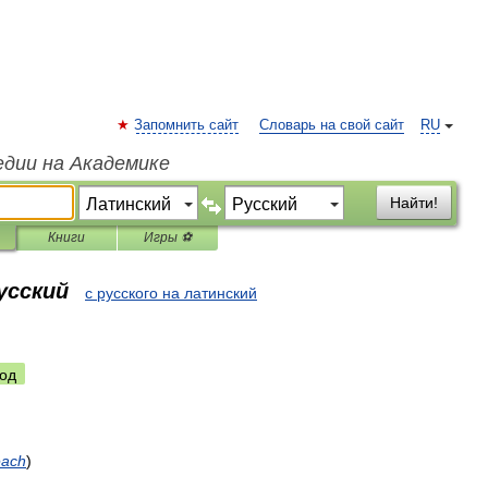
Запомнить сайт
Словарь на свой сайт
RU
едии на Академике
Найти!
Книги
Игры ⚽
усский
с русского на латинский
од
each
)