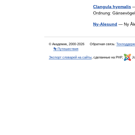
Clangula
hyemalis
Ordnung:
Gänsevöge
Ny
-
Alesund
—
Ny
Ål
© Академик, 2000-2026
Обратная связь:
Техподдерж
👣 Путешествия
Экспорт словарей на сайты
, сделанные на PHP,
Jo