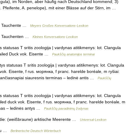
ngula
),
im
Norden
,
aber
häufig
nach
Deutschland
kommend
;
3
)
i
.
Pfeifente
,
A
.
penelope
),
mit
einer
Blässe
auf
der
Stirn
,
im
…
.
Tauchente
…
Meyers
Großes
Konversations
-
Lexikon
.
Tauchenten
…
Kleines
Konversations
-
Lexikon
s
statusas
T
sritis
zoologija
|
vardynas
atitikmenys:
lot
.
Clangula
ailed
Duck
vok
.
Eisente
…
Paukščių
anatomijos
terminai
tys
statusas
T
sritis
zoologija
|
vardynas
atitikmenys:
lot
.
Clangula
vok
.
Eisente
,
f
rus
.
морянка
,
f
pranc
.
harelde
boréale
,
m
ryšiai:
ančiasnapiai
siauresnis
terminas
–
ledinė
antis
…
Paukščių
s
statusas
T
sritis
zoologija
|
vardynas
atitikmenys:
lot
.
Clangula
iled
duck
vok
.
Eisente
,
f
rus
.
морянка
,
f
pranc
.
harelde
boréale
,
m
nas
–
ledinės
antys
…
Paukščių
pavadinimų
žodynas
die:
(
weißbraune
)
arktische
Meerente
…
Universal
-
Lexikon
u
…
Berlinerische
Deutsch
Wörterbuch