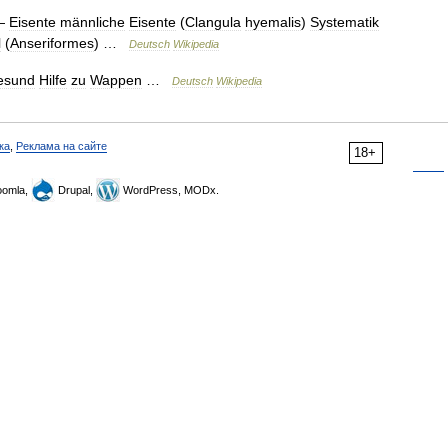
—
Eisente
männliche
Eisente
(
Clangula
hyemalis
)
Systematik
l
(
Anseriformes
) …
Deutsch
Wikipedia
esund
Hilfe
zu
Wappen
…
Deutsch
Wikipedia
ка
,
Реклама на сайте
18+
omla,
Drupal,
WordPress, MODx.