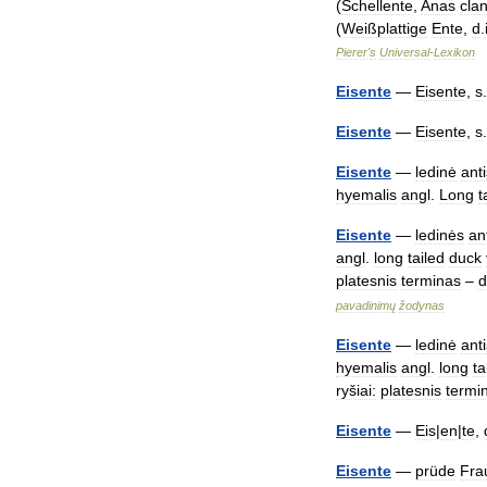
(
Schellente
,
Anas
cla
(
Weißplattige
Ente
,
d
.
Pierer
'
s
Universal
-
Lexikon
Eisente
—
Eisente
,
s
Eisente
—
Eisente
,
s
Eisente
—
ledinė
anti
hyemalis
angl
.
Long
t
Eisente
—
ledinės
an
angl
.
long
tailed
duck
platesnis
terminas
–
d
pavadinimų
žodynas
Eisente
—
ledinė
anti
hyemalis
angl
.
long
ta
ryšiai:
platesnis
termi
Eisente
—
Eis
|
en
|
te
,
Eisente
—
prüde
Fra