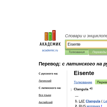
Словари и энциклоп
academic.ru
Толкования
Переводы
Перевод:
с латинского на р
Eisente
С русского на:
Латинский
Толкование
Перев
С латинского на:
Clangula
1
Все языки
—
1
.
LAT
Clangula
(
L
Английский
2
.
RUS
морянка
f