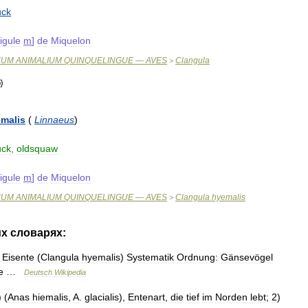
uck
ligule
m
]
de
Miquelon
NUM
ANIMALIUM
QUINQUELINGUE
—
AVES
Clangula
>
malis
(
Linnaeus
)
uck
,
oldsquaw
ligule
m
]
de
Miquelon
NUM
ANIMALIUM
QUINQUELINGUE
—
AVES
Clangula
hyemalis
>
их
словарях:
Eisente
(
Clangula
hyemalis
)
Systematik
Ordnung:
Gänsevögel
e
…
Deutsch
Wikipedia
) (
Anas
hiemalis
,
A
.
glacialis
),
Entenart
,
die
tief
im
Norden
lebt
;
2
)