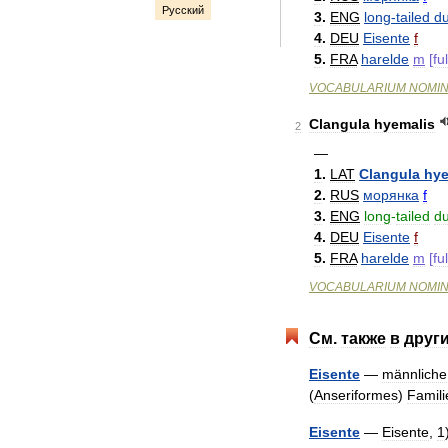
Русский
3
.
ENG
long
-
tailed
d
4
.
DEU
Eisente
f
5
.
FRA
harelde
m
[
fu
VOCABULARIUM
NOMI
Clangula
hyemalis
2
—
1
.
LAT
Clangula
hye
2
.
RUS
морянка
f
3
.
ENG
long
-
tailed
d
4
.
DEU
Eisente
f
5
.
FRA
harelde
m
[
fu
VOCABULARIUM
NOMI
См
.
также
в
друг
Eisente
—
männliche
(
Anseriformes
)
Famili
Eisente
—
Eisente
,
1