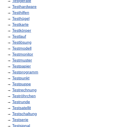
→
Testgeräte
→
Testhardware
→
Testhilfen
→
Testhügel
→
Testkarte
→
Testkörper
→
Testlauf
→
Testlösung
→
Testmodell
→
Testmonitor
→
Testmuster
→
Testpapier
→
Testprogramm
→
Testpunkt
→
Testpuppe
→
Testrechnung
→
Teströhrchen
→
Testrunde
→
Testsatellit
→
Testschaltung
→
Testserie
→
Testsignal