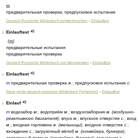
m
предварительная проверка; предпусковое испытание
Deutsch-Russische Wörterbuch polytechnischen
Einlauftest
>
Einlauftest
3
(
m
)
предварительные испытания
предварительная проверка
Deutsch-Russische Wörterbuch von Messgeräten
Einlauftest
>
Einlauftest
4
m
предварительная проверка
ж.
; предпусковое испытание
с.
Neue große deutsch-russische Wörterbuch Polytechnic
Einlauftest
>
Einlauf
5
m
водозабор
м.
; водоприём
м.
; воздухозаборник
м. (воздушно-
реактивного двигателя
); впуск
м.
; впускное отверстие
с.
; вход
м.
; входная горловина
ж. (мельницы
); входное отверстие
с.
;
вхождение
с.
; загрузочный жёлоб
м. (конвейера, бункера
);
загрузочный лоток
м. (конвейера, бункера
); задыхание
с.