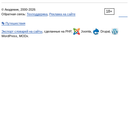
© Академик, 2000-2026
18+
Обратная связь:
Техподдержка
,
Реклама на сайте
👣 Путешествия
Экспорт словарей на сайты
, сделанные на PHP,
Joomla,
Drupal,
WordPress, MODx.