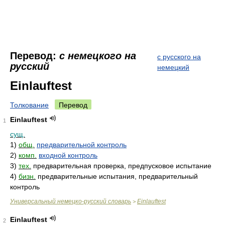
Перевод:
с немецкого на
с русского на
русский
немецкий
Einlauftest
Толкование
Перевод
Einlauftest
1
сущ.
1)
общ.
предварительной контроль
2)
комп.
входной контроль
3)
тех.
предварительная проверка, предпусковое испытание
4)
бизн.
предварительные испытания, предварительный
контроль
Универсальный немецко-русский словарь
Einlauftest
>
Einlauftest
2