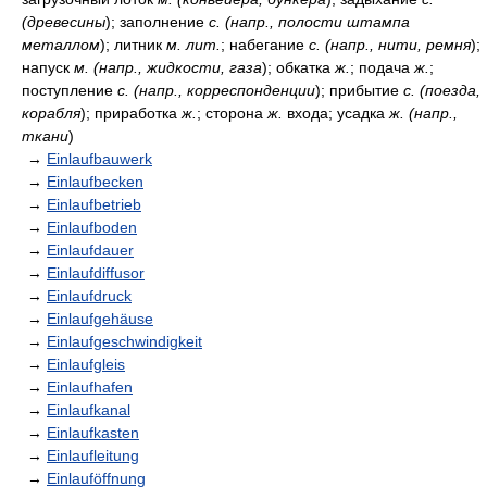
(древесины
); заполнение
с. (напр., полости штампа
металлом
); литник
м. лит.
; набегание
с. (напр., нити, ремня
);
напуск
м. (напр., жидкости, газа
); обкатка
ж.
; подача
ж.
;
поступление
с. (напр., корреспонденции
); прибытие
с. (поезда,
корабля
); приработка
ж.
; сторона
ж.
входа; усадка
ж. (напр.,
ткани
)
→
Einlaufbauwerk
→
Einlaufbecken
→
Einlaufbetrieb
→
Einlaufboden
→
Einlaufdauer
→
Einlaufdiffusor
→
Einlaufdruck
→
Einlaufgehäuse
→
Einlaufgeschwindigkeit
→
Einlaufgleis
→
Einlaufhafen
→
Einlaufkanal
→
Einlaufkasten
→
Einlaufleitung
→
Einlauföffnung