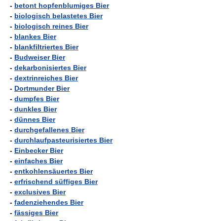
-
betont hopfenblumiges Bier
-
biologisch belastetes Bier
-
biologisch reines Bier
-
blankes Bier
-
blankfiltriertes Bier
-
Budweiser Bier
-
dekarbonisiertes Bier
-
dextrinreiches Bier
-
Dortmunder Bier
-
dumpfes Bier
-
dunkles Bier
-
dünnes Bier
-
durchgefallenes Bier
-
durchlaufpasteurisiertes Bier
-
Einbecker Bier
-
einfaches Bier
-
entkohlensäuertes Bier
-
erfrischend süffiges Bier
-
exclusives Bier
-
fadenziehendes Bier
-
fässiges Bier