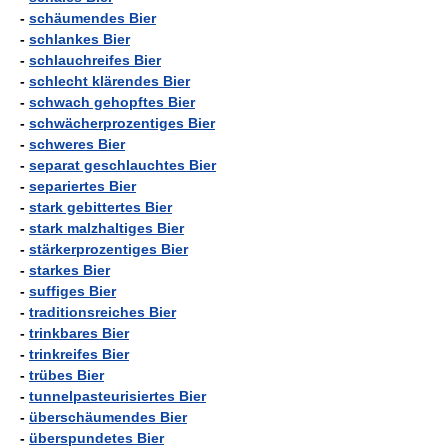
-
schäumendes Bier
-
schlankes Bier
-
schlauchreifes Bier
-
schlecht klärendes Bier
-
schwach gehopftes Bier
-
schwächerprozentiges Bier
-
schweres Bier
-
separat geschlauchtes Bier
-
separiertes Bier
-
stark gebittertes Bier
-
stark malzhaltiges Bier
-
stärkerprozentiges Bier
-
starkes Bier
-
suffiges Bier
-
traditionsreiches Bier
-
trinkbares Bier
-
trinkreifes Bier
-
trübes Bier
-
tunnelpasteurisiertes Bier
-
überschäumendes Bier
-
überspundetes Bier