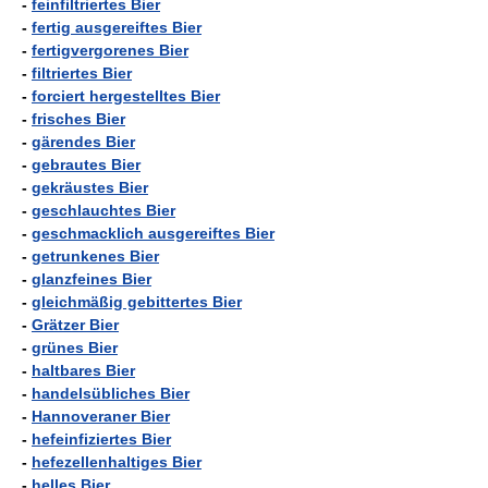
-
feinfiltriertes Bier
-
fertig ausgereiftes Bier
-
fertigvergorenes Bier
-
filtriertes Bier
-
forciert hergestelltes Bier
-
frisches Bier
-
gärendes Bier
-
gebrautes Bier
-
gekräustes Bier
-
geschlauchtes Bier
-
geschmacklich ausgereiftes Bier
-
getrunkenes Bier
-
glanzfeines Bier
-
gleichmäßig gebittertes Bier
-
Grätzer Bier
-
grünes Bier
-
haltbares Bier
-
handelsübliches Bier
-
Hannoveraner Bier
-
hefeinfiziertes Bier
-
hefezellenhaltiges Bier
-
helles Bier