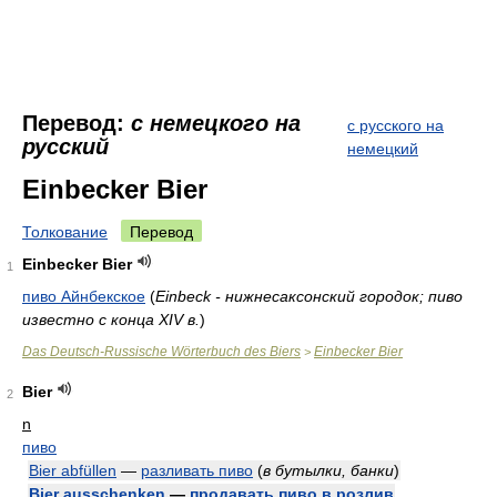
Перевод:
с немецкого на
с русского на
русский
немецкий
Einbecker Bier
Толкование
Перевод
Einbecker Bier
1
пиво Айнбекское
(
Einbeck - нижнесаксонский городок; пиво
известно с конца XIV в.
)
Das Deutsch-Russische Wörterbuch des Biers
Einbecker Bier
>
Bier
2
n
пиво
Bier abfüllen
—
разливать пиво
(
в бутылки, банки
)
Bier ausschenken
—
продавать пиво в розлив