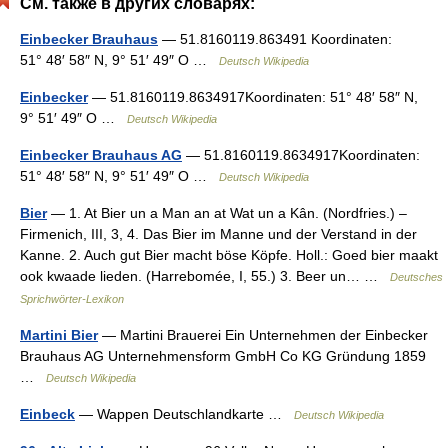
См. также в других словарях:
Einbecker Brauhaus
— 51.8160119.863491 Koordinaten:
51° 48′ 58″ N, 9° 51′ 49″ O …
Deutsch Wikipedia
Einbecker
— 51.8160119.8634917Koordinaten: 51° 48′ 58″ N,
9° 51′ 49″ O …
Deutsch Wikipedia
Einbecker Brauhaus AG
— 51.8160119.8634917Koordinaten:
51° 48′ 58″ N, 9° 51′ 49″ O …
Deutsch Wikipedia
Bier
— 1. At Bier un a Man an at Wat un a Kân. (Nordfries.) –
Firmenich, III, 3, 4. Das Bier im Manne und der Verstand in der
Kanne. 2. Auch gut Bier macht böse Köpfe. Holl.: Goed bier maakt
ook kwaade lieden. (Harrebomée, I, 55.) 3. Beer un… …
Deutsches
Sprichwörter-Lexikon
Martini Bier
— Martini Brauerei Ein Unternehmen der Einbecker
Brauhaus AG Unternehmensform GmbH Co KG Gründung 1859
…
Deutsch Wikipedia
Einbeck
— Wappen Deutschlandkarte …
Deutsch Wikipedia