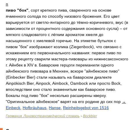
n
пиво "бок"
, сорт крепкого пива, сваренного на основе
ячменного солода по способу низового брожения. Его цвет
варьируется от светло-янтарного до тёмно-коричневого, вкус (в
зависимости от процентного содержания основного сусла) – от
мягкого сладковатого с лёгким ароматом хмеля до
насыщенного с хмелевой горечью. На этикетке бутылок с
пивом "бок" изображают козлика (Ziegenbock), что связано с
искажением его первоначального названия: первое пиво по
этому рецепту сварили мастера-пивовары из нижнесаксонского
г. Айнбек в XIV в. Баварские герцоги переманили одного
айнбекского пивовара в Мюнхен, вскоре "айнбекское пиво"
(Einbecker Bier) стали называть на баварском диалекте
Ainpökisch Bier, Ainpock, Aimbock, Oambock или просто Bock,
впоследствии оно стало знаменитым как баварское пиво.
Бокалы под пиво "бок" несколько расширены кверху.
"Оригинальное айнбекское" варят на его родине до сих пор
→
Einbeck
,
Hofbräuhaus
,
Hanse
,
Reinheitsgebot von 1516
Германия. Лингвострановедческий словарь
Bockbier
>