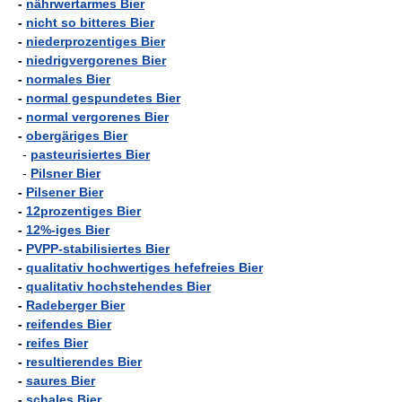
-
nährwertarmes Bier
-
nicht so bitteres Bier
-
niederprozentiges Bier
-
niedrigvergorenes Bier
-
normales Bier
-
normal gespundetes Bier
-
normal vergorenes Bier
-
obergäriges Bier
-
pasteurisiertes Bier
-
Pilsner Bier
-
Pilsener Bier
-
12prozentiges Bier
-
12%-iges Bier
-
PVPP-stabilisiertes Bier
-
qualitativ hochwertiges hefefreies Bier
-
qualitativ hochstehendes Bier
-
Radeberger Bier
-
reifendes Bier
-
reifes Bier
-
resultierendes Bier
-
saures Bier
-
schales Bier