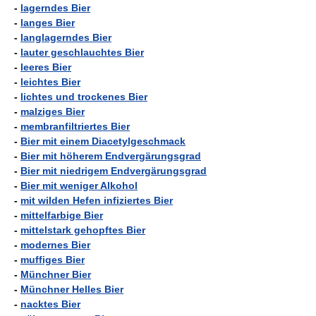
-
lagerndes Bier
-
langes Bier
-
langlagerndes Bier
-
lauter geschlauchtes Bier
-
leeres Bier
-
leichtes Bier
-
lichtes und trockenes Bier
-
malziges Bier
-
membranfiltriertes Bier
-
Bier mit einem Diacetylgeschmack
-
Bier mit höherem Endvergärungsgrad
-
Bier mit niedrigem Endvergärungsgrad
-
Bier mit weniger Alkohol
-
mit wilden Hefen infiziertes Bier
-
mittelfarbige Bier
-
mittelstark gehopftes Bier
-
modernes Bier
-
muffiges Bier
-
Münchner Bier
-
Münchner Helles Bier
-
nacktes Bier