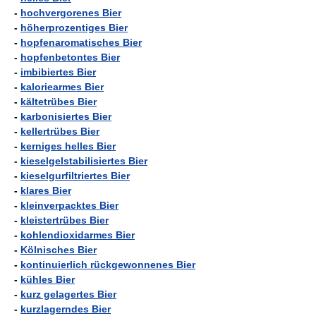
-
hochvergorenes Bier
-
höherprozentiges Bier
-
hopfenaromatisches Bier
-
hopfenbetontes Bier
-
imbibiertes Bier
-
kaloriearmes Bier
-
kältetrübes Bier
-
karbonisiertes Bier
-
kellertrübes Bier
-
kerniges helles Bier
-
kieselgelstabilisiertes Bier
-
kieselgurfiltriertes Bier
-
klares Bier
-
kleinverpacktes Bier
-
kleistertrübes Bier
-
kohlendioxidarmes Bier
-
Kölnisches Bier
-
kontinuierlich rückgewonnenes Bier
-
kühles Bier
-
kurz gelagertes Bier
-
kurzlagerndes Bier