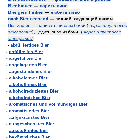
Bier brauen
—
варить пиво
Bier gern trinken
—
любить пиво
nach Bier riechend
— пивной, отдающий пивом
Bier zapfen
—
наливать пиво из бочки
(
через шпунтовое
отверстие
)
, цедить пиво из бочки
(
через шпунтовое
отверстие
)
-
abfüllfertiges Bier
-
abfüllreifes Bier
-
abgefülltes Bier
-
abgelagertes Bier
-
abgestandenes Bier
-
alkoholarmes Bier
-
alkoholfreies Bier
-
alkoholreduziertes Bier
-
alkoholreiches Bier
-
aromatisches und vollmundiges Bier
-
aromatisiertes Bier
-
aufgekräustes Bier
-
ausgeschenktes Bier
-
ausstoßreifes Bier
-
bekömmliches Bier