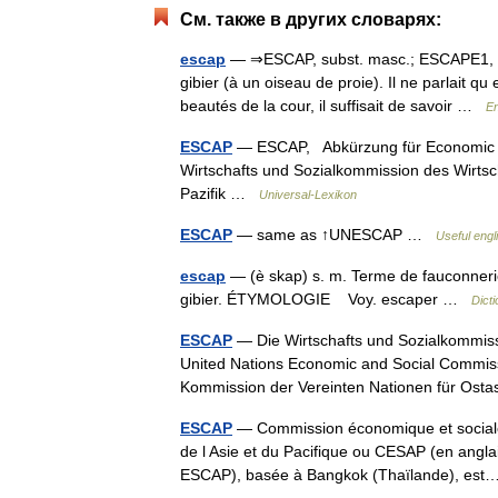
См. также в других словарях:
escap
— ⇒ESCAP, subst. masc.; ESCAPE1, sub
gibier (à un oiseau de proie). Il ne parlait 
beautés de la cour, il suffisait de savoir …
En
ESCAP
— ESCAP, Abkürzung für Economic and
Wirtschafts und Sozialkommission des Wirtsch
Pazifik …
Universal-Lexikon
ESCAP
— same as ↑UNESCAP …
Useful engl
escap
— (è skap) s. m. Terme de fauconnerie.
gibier. ÉTYMOLOGIE Voy. escaper …
Dicti
ESCAP
— Die Wirtschafts und Sozialkommissi
United Nations Economic and Social Commiss
Kommission der Vereinten Nationen für O
ESCAP
— Commission économique et sociale 
de l Asie et du Pacifique ou CESAP (en angla
ESCAP), basée à Bangkok (Thaïlande), e