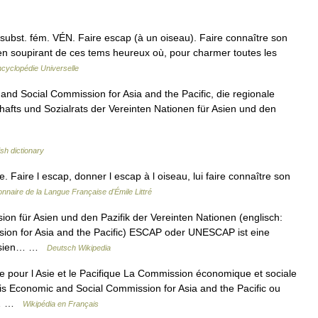
st. fém. VÉN. Faire escap (à un oiseau). Faire connaître son
qu en soupirant de ces tems heureux où, pour charmer toutes les
cyclopédie Universelle
 Social Commission for Asia and the Pacific, die regionale
afts und Sozialrats der Vereinten Nationen für Asien und den
ish dictionary
 Faire l escap, donner l escap à l oiseau, lui faire connaître son
onnaire de la Langue Française d'Émile Littré
on für Asien und den Pazifik der Vereinten Nationen (englisch:
ion for Asia and the Pacific) ESCAP oder UNESCAP ist eine
stasien… …
Deutsch Wikipedia
pour l Asie et le Pacifique La Commission économique et sociale
is Economic and Social Commission for Asia and the Pacific ou
st… …
Wikipédia en Français