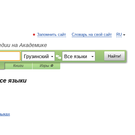
Запомнить сайт
Словарь на свой сайт
RU
едии на Академике
Найти!
Книги
Игры ⚽
все языки
зыках