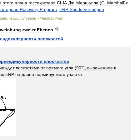
а
этого
плана
госсекретаря
США
Дж
.
Маршалла
(
G
.
Marshall
)>
European
Recovery
Program
,
ERP
-
Sondervermögen
оведческий
словарь
Marshall
-
Plan
>
bweichung
zweier
Ebenen
пендикулярности
плоскостей
ерпендикулярности
плоскостей
между
плоскостями
от
прямого
угла
(
90
°),
выраженное
в
ах
ERP
на
длине
нормируемого
участка
.