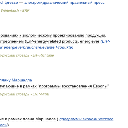
ichtpresse
—
электрогидравлический
правильный
пресс
Wörterbuch
ERP
>
ебованиях
к
экологическому
проектированию
продукции
,
отреблением
(
ErP
-
energy
-
related
products
,
energiever
(
ErP
-
ür
energieverbrauchsrelevante
Produkte
)
о
-
русский
словарь
ErP
-
Richtlinie
>
плану
Маршалла
тупающие
в
рамках
"
программы
восстановления
Европы
"
о
-
русский
словарь
ERP
-
Mittel
>
ие
в
рамках
плана
Маршалла
(
программы
экономического
ропы
)