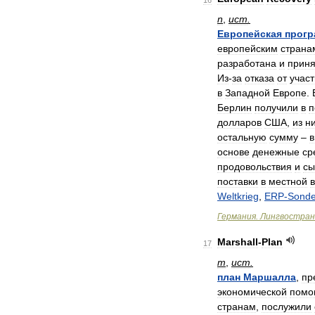
16
n
,
ист
.
Европейская
прогр
европейским
страна
разработана
и
приня
Из
-
за
отказа
от
учас
в
Западной
Европе
.
Берлин
получили
в
п
долларов
США
,
из
н
остальную
сумму
–
в
основе
денежные
ср
продовольствия
и
сы
поставки
в
местной
Weltkrieg
,
ERP
-
Sond
Германия
.
Лингвостран
Marshall
-
Plan
17
m
,
ист
.
план
Маршалла
,
пр
экономической
помо
странам
,
послужили