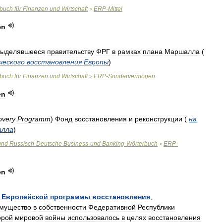
rbuch
für
Finanzen
und
Wirtschaft
ERP
-
Mittel
>
en
выделявшееся
правительству
ФРГ
в
рамках
плана
Маршалла
(
ческого
восстановления
Европы
)
rbuch
für
Finanzen
und
Wirtschaft
ERP
-
Sondervermögen
>
en
overy
Programm
)
Фонд
восстановления
и
реконструкции
(
на
лла
)
und
Russisch
-
Deutsche
Business
-
und
Banking
-
Wörterbuch
ERP
-
>
en
Европейской
программы
восстановления
,
мущество
в
собственности
Федеративной
Республики
орой
мировой
войны
использовалось
в
целях
восстановления