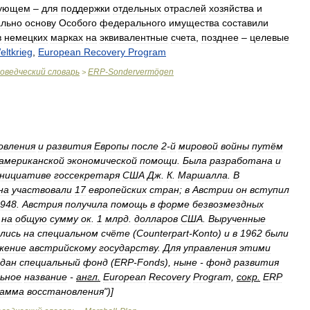
дующем
–
для
поддержки
отдельных
отраслей
хозяйства
и
ально
основу
Особого
федерального
имущества
составили
в
немецких
марках
на
эквивалентные
счета
,
позднее
–
целевые
eltkrieg
,
European
Recovery
Program
оведческий
словарь
ERP
-
Sondervermögen
>
овления
и
развития
Европы
после
2
-
й
мировой
войны
путём
американской
экономической
помощи
.
Была
разработана
и
нициативе
госсекретаря
США
Дж
.
К
.
Маршалла
.
В
на
участвовали
17
европейских
стран
;
в
Австрии
он
вступил
948
.
Австрия
получила
помощь
в
форме
безвозмездных
на
общую
сумму
ок
.
1
млрд
.
долларов
США
.
Вырученные
лись
на
специальном
счёте
(
Counterpart
-
Konto
)
и
в
1962
были
жение
австрийскому
государству
.
Для
управления
этими
здан
специальный
фонд
(
ERP
-
Fonds
),
ныне
-
фонд
развития
ьное
название
-
англ
.
European
Recovery
Program
,
сокр
.
ERP
рамма
восстановления
")]