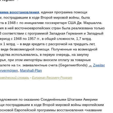
амма
восстановления
,
единая
программа
помощи
м
,
пострадавшим
в
ходе
Второй
мировой
войны
,
была
та
в
1948
г
.
по
инициативе
госсекретаря
США
Дж
.
Маршалла
.
тия
в
ней
восточноевропейских
стран
была
реализована
только
В
соответствии
с
программой
Западная
Германия
и
Западный
ериод
с
1948
по
1957
гг
.,
в
общей
сложности
,
1
,
7
млрд
.
их
1
млрд
. –
в
виде
кредита
с
рассрочкой
на
тридцать
лет
,
виде
безвозмездной
помощи
.
Полученные
на
возмездной
едства
использовались
,
в
первую
очередь
,
на
закупку
рья
,
при
этом
импортёры
вносили
оплату
за
товарные
валюте
на
т
.
н
.
эквивалентные
счета
(
Gegenwertfonds
)
→
Zweiter
ervermögen
,
Marshall
-
Plan
оведческий
словарь
European
Recovery
Program
>
едложения
по
оказанию
Соединёнными
Штатами
Америки
щи
пострадавшим
в
ходе
Второй
мировой
войны
европейским
основой
Европейской
программы
восстановления
<
название