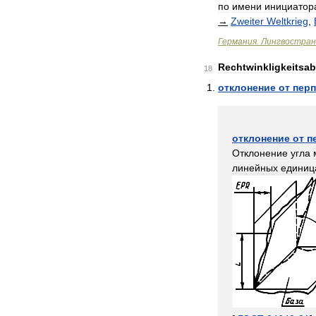
по
имени
инициатор
→
Zweiter
Weltkrieg
,
Германия
.
Лингвостран
Rechtwinkligkeitsa
18
отклонение
от
пер
отклонение
от
п
Отклонение
угла
линейных
единиц