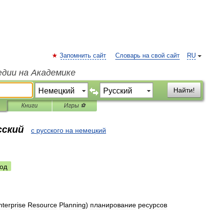
Запомнить сайт
Словарь на свой сайт
RU
едии на Академике
Найти!
Книги
Игры ⚽
сский
с русского на немецкий
од
nterprise
Resource
Planning
)
планирование
ресурсов