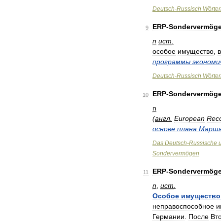
Deutsch
-
Russisch
Wörte
ERP
-
Sondervermög
9
n
ист
.
особое
имущество
,
программы
экономи
Deutsch
-
Russisch
Wörte
ERP
-
Sondervermög
10
n
(
англ
.
European
Rec
основе
плана
Марша
Das
Deutsch
-
Russische
Sondervermögen
ERP
-
Sondervermög
11
n
,
ист
.
Особое
имущество
неправоспособное
и
Германии
.
После
Вт