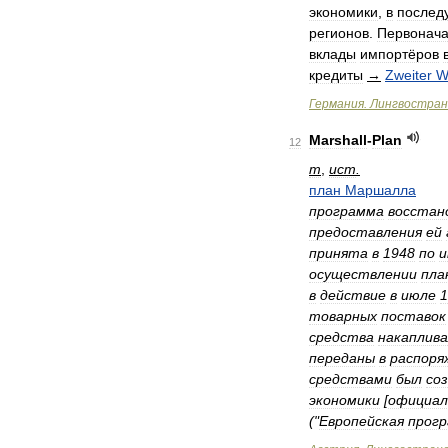
экономики
,
в
после
регионов
.
Первонач
вклады
импортёров
кредиты
→
Zweiter
W
Германия
.
Лингвостран
Marshall
-
Plan
12
m
,
ист
.
план
Маршалла
программа
восстан
предоставления
ей
принята
в
1948
по
и
осуществлении
пла
в
действие
в
июле
1
товарных
поставок
средства
накаплива
переданы
в
распоря
средствами
был
со
экономики
[
официал
("
Европейская
прог