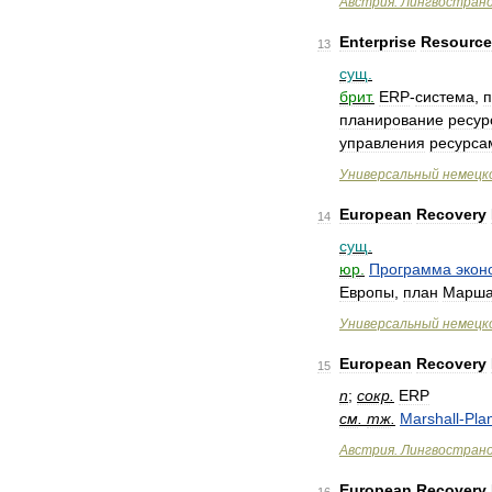
Австрия
.
Лингвострано
Enterprise
Resource
13
сущ
.
брит
.
ERP
-
система
,
п
планирование
ресур
управления
ресурса
Универсальный
немецк
European
Recovery
14
сущ
.
юр
.
Программа
экон
Европы
,
план
Марша
Универсальный
немецк
European
Recovery
15
n
;
сокр
.
ERP
см
.
тж
.
Marshall
-
Pla
Австрия
.
Лингвострано
European
Recovery