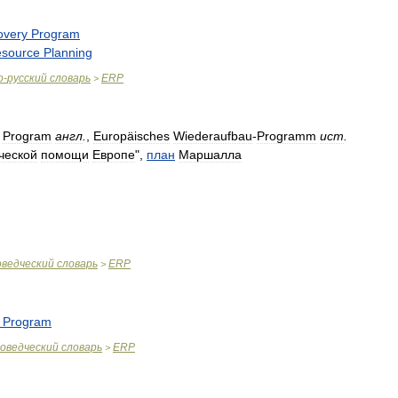
overy
Program
source
Planning
о
-
русский
словарь
ERP
>
Program
англ
.
,
Europäisches
Wiederaufbau
-
Programm
ист
.
ческой
помощи
Европе
",
план
Маршалла
ведческий
словарь
ERP
>
Program
оведческий
словарь
ERP
>