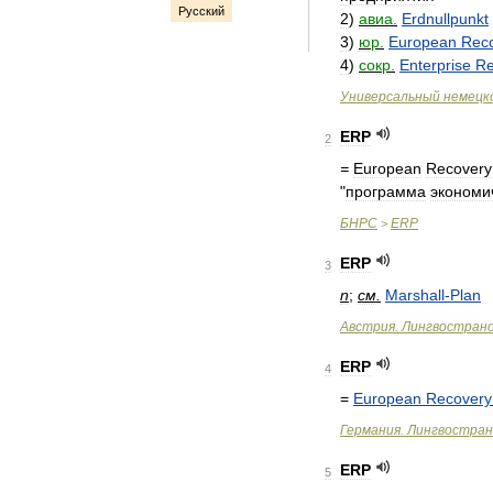
Русский
2
)
авиа
.
Erdnullpunkt
3
)
юр
.
European
Rec
4
)
сокр
.
Enterprise
Re
Универсальный
немецк
ERP
2
=
European
Recovery
"
программа
экономи
БНРС
ERP
>
ERP
3
n
;
см
.
Marshall
-
Plan
Австрия
.
Лингвострано
ERP
4
=
European
Recovery
Германия
.
Лингвостран
ERP
5