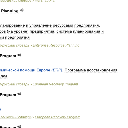
ведческий
словарь
Marshall
-
Plan
>
Planning
ланирование
и
управление
ресурсами
предприятия
,
сов
(
на
уровне
)
предприятия
,
система
планирования
и
ми
предприятия
о
-
русский
словарь
Enterprise
Resource
Planning
>
Program
омической
помощи
Европе
(
ERP
)
,
Программа
восстановления
лла
о
-
русский
словарь
European
Recovery
Program
>
Program
n
ведческий
словарь
European
Recovery
Program
>
Program