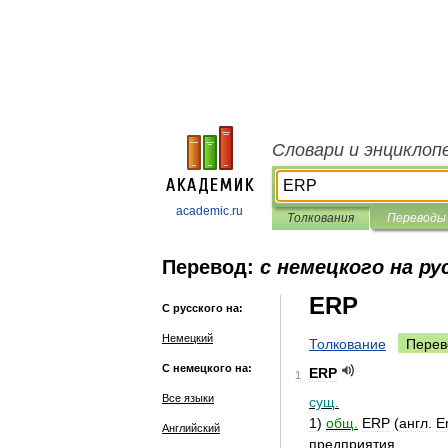
Словари и энциклоп
academic.ru
Толкования
Переводы
Перевод:
с немецкого на ру
ERP
С русского на:
Немецкий
Толкование
Перев
С немецкого на:
ERP
1
Все языки
сущ
.
1
)
общ
.
ERP
(
англ
.
E
Английский
предприятия