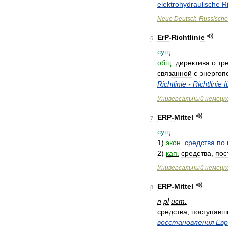
elektrohydraulische
R
Neue
Deutsch
-
Russische
ErP
-
Richtlinie
6
сущ
.
общ
.
директива
о
тр
связанной
с
энергоп
Richtlinie
-
Richtlinie
f
Универсальный
немецк
ERP
-
Mittel
7
сущ
.
1
)
экон
.
средства
по
2
)
кап
.
средства
,
пос
Универсальный
немецк
ERP
-
Mittel
8
n
pl
ист
.
средства
,
поступавш
восстановления
Ев