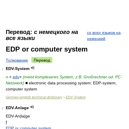
Перевод:
с немецкого на
со всех языков на
все языки
немецкий
EDP or computer system
Толкование
Перевод
EDV-System
1
n
<
edv
>
(meist komplexeres System; z.B. Großrechner od. PC-
Netzwerk)
■ electronic data processing system; EDP-system;
computer system
German-english technical dictionary
EDV-System
>
EDV-Anlage
2
EDV-An|la|ge
f
EDP or computer system