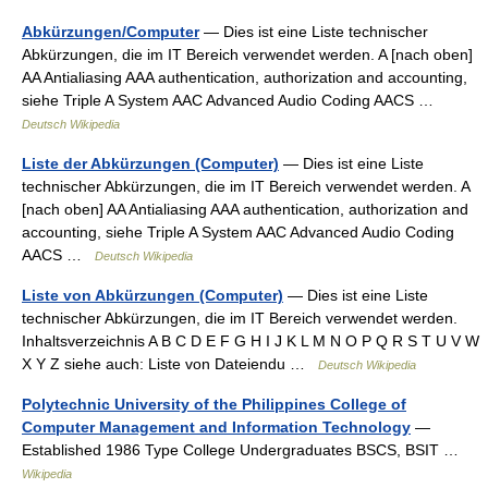
Abkürzungen/Computer
— Dies ist eine Liste technischer
Abkürzungen, die im IT Bereich verwendet werden. A [nach oben]
AA Antialiasing AAA authentication, authorization and accounting,
siehe Triple A System AAC Advanced Audio Coding AACS …
Deutsch Wikipedia
Liste der Abkürzungen (Computer)
— Dies ist eine Liste
technischer Abkürzungen, die im IT Bereich verwendet werden. A
[nach oben] AA Antialiasing AAA authentication, authorization and
accounting, siehe Triple A System AAC Advanced Audio Coding
AACS …
Deutsch Wikipedia
Liste von Abkürzungen (Computer)
— Dies ist eine Liste
technischer Abkürzungen, die im IT Bereich verwendet werden.
Inhaltsverzeichnis A B C D E F G H I J K L M N O P Q R S T U V W
X Y Z siehe auch: Liste von Dateiendu …
Deutsch Wikipedia
Polytechnic University of the Philippines College of
Computer Management and Information Technology
—
Established 1986 Type College Undergraduates BSCS, BSIT …
Wikipedia