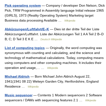
Pick operating system
— Company / developer Don Nelson, Dick
Pick, TRW Programmed in Assembly language Initial release 1965
(GIRLS), 1973 (Reality Operating System) Marketing target
Business data processing Available …
Wikipedia
Abkürzungen/Luftfahrt/E–K
— Dies ist der dritte Teil der Liste
Abkürzungen/Luftfahrt. Liste der Abkürzungen Teil 1 A A Teil 2 B–D
B; C; D Teil 3 E K E …
Deutsch Wikipedia
List of computing topics
— Originally, the word computing was
synonymous with counting and calculating, and the science and
technology of mathematical calculations. Today, computing means
using computers and other computing machines. It includes their
operation and usage,… …
Wikipedia
Michael Aldrich
— Born Michael John Aldrich August 22,
1941(1941 08 22) Welwyn Garden City, Hertfordshire, England
Residence …
Wikipedia
Music sequencer
— Contents 1 Modern sequencers 2 Software
sequencers / DAWs with sequencing features 2.1 …
Wikipedia