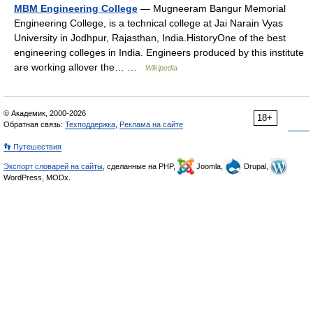
MBM Engineering College
— Mugneeram Bangur Memorial
Engineering College, is a technical college at Jai Narain Vyas
University in Jodhpur, Rajasthan, India.HistoryOne of the best
engineering colleges in India. Engineers produced by this institute
are working allover the… …
Wikipedia
© Академик, 2000-2026
18+
Обратная связь:
Техподдержка
,
Реклама на сайте
👣 Путешествия
Экспорт словарей на сайты
, сделанные на PHP,
Joomla,
Drupal,
WordPress, MODx.