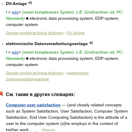
DV-Anlage
5
f
<
edv
>
(meist komplexeres System; z.B. Großrechner od. PC-
Netzwerk)
■ electronic data processing system; EDP-system;
computer system
German-english technical dictionary
DV-Anlage
>
elektronische Datenverarbeitungsanlage
6
f
<
edv
>
(meist komplexeres System; z.B. Großrechner od. PC-
Netzwerk)
■ electronic data processing system; EDP-system;
computer system
German-english technical dictionary
elektronische
>
Datenverarbeitungsanlage
См. также в других словарях:
Computer user satisfaction
— (and closely related concepts
such as System Satisfaction, User Satisfaction, Computer System
Satisfaction, End User Computing Satisfaction) is the attitude of a
user to the computer system (s)he employs in the context of
his/her work… …
Wikipedia