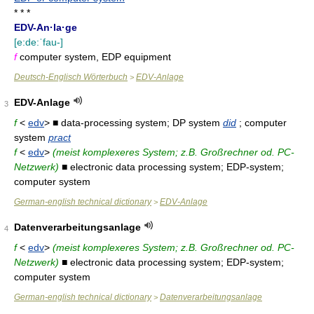
* * *
EDV-An·la·ge
[e:de:ˈfau-]
f
computer system, EDP equipment
Deutsch-Englisch Wörterbuch
EDV-Anlage
>
EDV-Anlage
3
f
<
edv
> ■ data-processing system; DP system
did
; computer
system
pract
f
<
edv
>
(meist komplexeres System; z.B. Großrechner od. PC-
Netzwerk)
■ electronic data processing system; EDP-system;
computer system
German-english technical dictionary
EDV-Anlage
>
Datenverarbeitungsanlage
4
f
<
edv
>
(meist komplexeres System; z.B. Großrechner od. PC-
Netzwerk)
■ electronic data processing system; EDP-system;
computer system
German-english technical dictionary
Datenverarbeitungsanlage
>