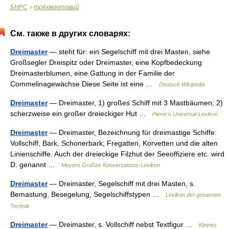
БНРС
трёхмачтовый
>
См. также в других словарях:
Dreimaster
— steht für: ein Segelschiff mit drei Masten, siehe
Großsegler Dreispitz oder Dreimaster, eine Kopfbedeckung
Dreimasterblumen, eine Gattung in der Familie der
Commelinagewächse Diese Seite ist eine …
Deutsch Wikipedia
Dreimaster
— Dreimaster, 1) großes Schiff mit 3 Mastbäumen; 2)
scherzweise ein großer dreieckiger Hut …
Pierer's Universal-Lexikon
Dreimaster
— Dreimaster, Bezeichnung für dreimastige Schiffe:
Vollschiff, Bark, Schonerbark; Fregatten, Korvetten und die alten
Linienschiffe. Auch der dreieckige Filzhut der Seeoffiziere etc. wird
D. genannt …
Meyers Großes Konversations-Lexikon
Dreimaster
— Dreimaster, Segelschiff mit drei Masten, s.
Bemastung, Besegelung, Segelschiffstypen …
Lexikon der gesamten
Technik
Dreimaster
— Dreimaster, s. Vollschiff nebst Textfigur …
Kleines