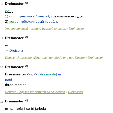
Dreimaster
8
сущ.
1)
общ.
треуголка
(шляпа)
, трёхмачтовое судно
2)
устар.
трёхмачтовый корабль
Универсальный немецко-русский словарь
Dreimaster
>
Dreimaster
9
m
=
Dreispitz
Deutsch-Russische Wörterbuch der Mode und des Design
Dreimaster
>
Dreimaster
10
Drei·mas·ter
<
-s, -
>
[ʼdraimastɐ]
m
naut
three-master
Deutsch-Englisch Wörterbuch für Studenten
Dreimaster
>
Dreimaster
11
m -s, - lađa f sa tri jarbola