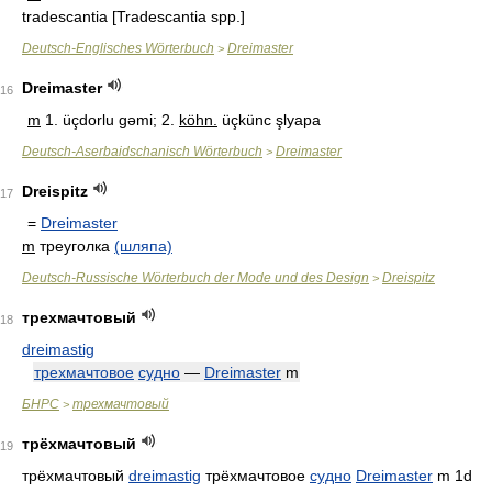
tradescantia
[Tradescantia spp.]
Deutsch-Englisches Wörterbuch
Dreimaster
>
Dreimaster
16
m
1. üçdorlu gəmi; 2.
köhn.
üçkünc şlyapa
Deutsch-Aserbaidschanisch Wörterbuch
Dreimaster
>
Dreispitz
17
=
Dreimaster
m
треуголка
(шляпа)
Deutsch-Russische Wörterbuch der Mode und des Design
Dreispitz
>
трехмачтовый
18
dreimastig
трехмачтовое
судно
—
Dreimaster
m
БНРС
трехмачтовый
>
трёхмачтовый
19
трёхмачтовый
dreimastig
трёхмачтовое
судно
Dreimaster
m 1d