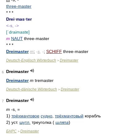
three-master
* * *
Drei·mas·ter
<-s, ->
[ˈdraimastɐ]
m
NAUT
three-master
* * *
Dreimaster
m
;
-
s
, -
;
SCHIFF
three-master
Deutsch-Englisch Wörterbuch
Dreimaster
>
Dreimaster
6
Dreimaster
m
tremaster
Deutsch-dänische Wörterbuch
Dreimaster
>
Dreimaster
7
m
-s,
=
1)
трёхмачтовое
судно
,
трёхмачтовый
корабль
2)
уст.
шутл.
треуголка
(
шляпа
)
БНРС
Dreimaster
>