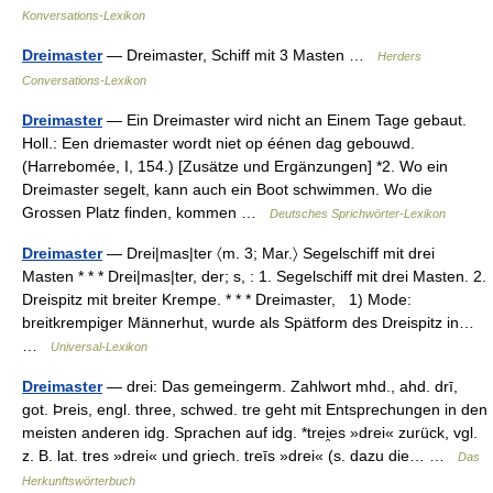
Konversations-Lexikon
Dreimaster
— Dreimaster, Schiff mit 3 Masten …
Herders
Conversations-Lexikon
Dreimaster
— Ein Dreimaster wird nicht an Einem Tage gebaut.
Holl.: Een driemaster wordt niet op éénen dag gebouwd.
(Harrebomée, I, 154.) [Zusätze und Ergänzungen] *2. Wo ein
Dreimaster segelt, kann auch ein Boot schwimmen. Wo die
Grossen Platz finden, kommen …
Deutsches Sprichwörter-Lexikon
Dreimaster
— Drei|mas|ter 〈m. 3; Mar.〉 Segelschiff mit drei
Masten * * * Drei|mas|ter, der; s, : 1. Segelschiff mit drei Masten. 2.
Dreispitz mit breiter Krempe. * * * Dreimaster, 1) Mode:
breitkrempiger Männerhut, wurde als Spätform des Dreispitz in…
…
Universal-Lexikon
Dreimaster
— drei: Das gemeingerm. Zahlwort mhd., ahd. drī,
got. Þreis, engl. three, schwed. tre geht mit Entsprechungen in den
meisten anderen idg. Sprachen auf idg. *trei̯es »drei« zurück, vgl.
z. B. lat. tres »drei« und griech. treīs »drei« (s. dazu die… …
Das
Herkunftswörterbuch