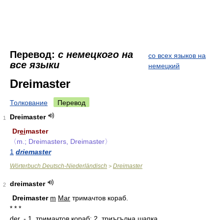
Перевод:
с немецкого на
со всех языков на
все языки
немецкий
Dreimaster
Толкование
Перевод
Dreimaster
1
Dr
ei
master
〈m.; Dreimasters, Dreimaster〉
1
driemaster
Wörterbuch Deutsch-Niederländisch
Dreimaster
>
dreimaster
2
Dr
ei
master
m
Mar
тримачтов кораб.
* * *
der, - 1. тримачтов кораб; 2. триъгълна шапка.