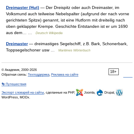
Dreimaster (Hut)
— Der Dreispitz oder auch Dreimaster, im
Volksmund auch teilweise Nebelspalter (aufgrund der nach vorne
gerichteten Spitze) genannt, ist eine Hutform mit dreiteilig nach
oben geklappter Krempe. Geschichte Entstanden ist er um 1690
aus dem… …
Deutsch Wikipedia
Dreimaster
— dreimastiges Segelschiff, z.B. Bark, Schonerbark,
Toppsegelschoner usw …
Maritimes Wörterbuch
© Академик, 2000-2026
18+
Обратная связь:
Техподдержка
,
Реклама на сайте
👣 Путешествия
Экспорт словарей на сайты
, сделанные на PHP,
Joomla,
Drupal,
WordPress, MODx.