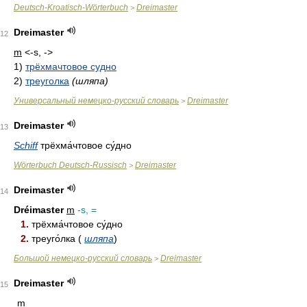
Deutsch-Kroatisch-Wörterbuch
Dreimaster
>
Dreimaster
12
m
<-s, ->
1)
трёхмачтовое судно
2)
треуголка
(шляпа)
Универсальный немецко-русский словарь
Dreimaster
>
Dreimaster
13
Schiff
трёхма́чтовое су́дно
Wörterbuch Deutsch-Russisch
Dreimaster
>
Dreimaster
14
Dréimaster
m
-s, =
1.
трёхма́чтовое су́дно
2.
треуго́лка (
шляпа
)
Большой немецко-русский словарь
Dreimaster
>
Dreimaster
15
m