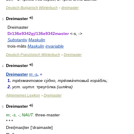
Deutsch-Bulgarisch Wörterbuch
dreimaster
>
Dreimaster
3
Dreimaster
Dr136e9342
ei
/136e9342master
<-s, ->
Substantiv
Maskulin
trois-mâts
Maskulin
invariable
Deutsch-Französisch Wörterbuch
Dreimaster
>
Dreimaster
4
Dreimaster
m -s
,
=
1.
трёхмачтовое су́дно, трёхма́чтовый кора́бль;
2.
уст. шутл.
треуго́лка
(шля́па)
Allgemeines Lexikon
Dreimaster
>
Dreimaster
5
m
;
-
s, -
;
NAUT.
three-master
* * *
Drei|mas|ter
['draimastɐ]
m
-s, -