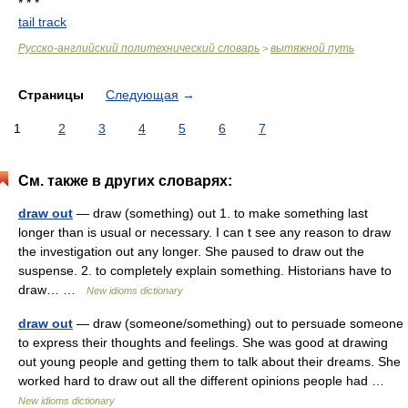
* * *
tail track
Русско-английский политехнический словарь
вытяжной путь
>
Страницы
Следующая
→
1
2
3
4
5
6
7
См. также в других словарях:
draw out
— draw (something) out 1. to make something last
longer than is usual or necessary. I can t see any reason to draw
the investigation out any longer. She paused to draw out the
suspense. 2. to completely explain something. Historians have to
draw… …
New idioms dictionary
draw out
— draw (someone/something) out to persuade someone
to express their thoughts and feelings. She was good at drawing
out young people and getting them to talk about their dreams. She
worked hard to draw out all the different opinions people had …
New idioms dictionary