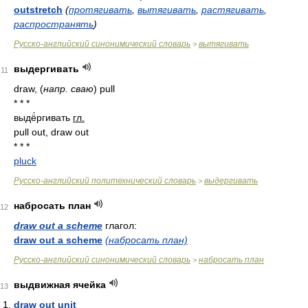
outstretch
(
протягивать
,
вытягивать
,
растягивать
,
распространять
)
Русско-английский синонимический словарь
вытягивать
>
выдергивать
11
draw,
(
напр. сваю
)
pull
* * *
выдё́ргивать
гл.
pull out, draw out
* * *
pluck
Русско-английский политехнический словарь
выдергивать
>
набросать план
12
draw out a scheme
глагол:
draw out a scheme
(набросать план)
Русско-английский синонимический словарь
набросать план
>
выдвижная ячейка
13
draw out unit