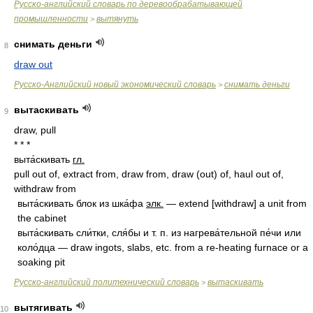
Русско-английский словарь по деревообрабатывающей
промышленности
вытянуть
>
снимать деньги
8
draw out
Русско-Английский новый экономический словарь
снимать деньги
>
вытаскивать
9
draw, pull
* * *
выта́скивать
гл.
pull out of, extract from, draw from, draw (out) of, haul out of,
withdraw from
выта́скивать блок из шка́фа
элк.
— extend [withdraw] a unit from
the cabinet
выта́скивать сли́тки, сля́бы и т. п. из нагрева́тельной пе́чи или
коло́дца — draw ingots, slabs, etc. from a re-heating furnace or a
soaking pit
Русско-английский политехнический словарь
вытаскивать
>
вытягивать
10