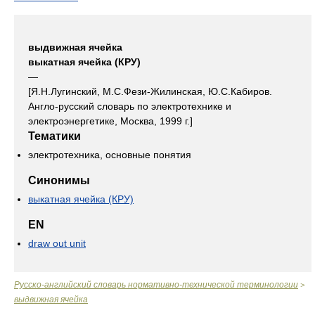
выдвижная ячейка
выкатная ячейка (КРУ)
—
[Я.Н.Лугинский, М.С.Фези-Жилинская, Ю.С.Кабиров.
Англо-русский словарь по электротехнике и
электроэнергетике, Москва, 1999 г.]
Тематики
электротехника, основные понятия
Синонимы
выкатная ячейка (КРУ)
EN
draw out unit
Русско-английский словарь нормативно-технической терминологии
>
выдвижная ячейка