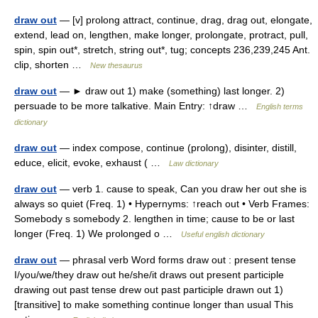
draw out
— [v] prolong attract, continue, drag, drag out, elongate,
extend, lead on, lengthen, make longer, prolongate, protract, pull,
spin, spin out*, stretch, string out*, tug; concepts 236,239,245 Ant.
clip, shorten …
New thesaurus
draw out
— ► draw out 1) make (something) last longer. 2)
persuade to be more talkative. Main Entry: ↑draw …
English terms
dictionary
draw out
— index compose, continue (prolong), disinter, distill,
educe, elicit, evoke, exhaust ( …
Law dictionary
draw out
— verb 1. cause to speak, Can you draw her out she is
always so quiet (Freq. 1) • Hypernyms: ↑reach out • Verb Frames:
Somebody s somebody 2. lengthen in time; cause to be or last
longer (Freq. 1) We prolonged o …
Useful english dictionary
draw out
— phrasal verb Word forms draw out : present tense
I/you/we/they draw out he/she/it draws out present participle
drawing out past tense drew out past participle drawn out 1)
[transitive] to make something continue longer than usual This