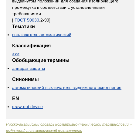
выдвинутом положении для создания изолирующего
промежутка в соответствии с установленными
требованиями.
[
ГОСТ 50030
.2-99]
Тематики
выключатель автоматический
Классификация
>>>
Обобщающие термины
аппарат защиты
Синонимы
автоматический выключатель выдвижного исполнения
EN
draw-out device
Русско-английский словарь нормативно-технической терминологии
>
выдвижной автоматический выключатель