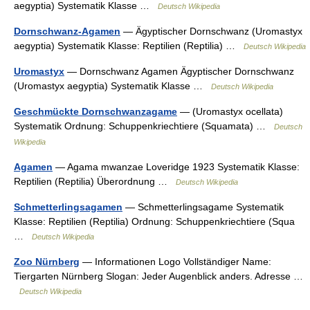
aegyptia) Systematik Klasse …
Deutsch Wikipedia
Dornschwanz-Agamen
— Ägyptischer Dornschwanz (Uromastyx
aegyptia) Systematik Klasse: Reptilien (Reptilia) …
Deutsch Wikipedia
Uromastyx
— Dornschwanz Agamen Ägyptischer Dornschwanz
(Uromastyx aegyptia) Systematik Klasse …
Deutsch Wikipedia
Geschmückte Dornschwanzagame
— (Uromastyx ocellata)
Systematik Ordnung: Schuppenkriechtiere (Squamata) …
Deutsch
Wikipedia
Agamen
— Agama mwanzae Loveridge 1923 Systematik Klasse:
Reptilien (Reptilia) Überordnung …
Deutsch Wikipedia
Schmetterlingsagamen
— Schmetterlingsagame Systematik
Klasse: Reptilien (Reptilia) Ordnung: Schuppenkriechtiere (Squa
…
Deutsch Wikipedia
Zoo Nürnberg
— Informationen Logo Vollständiger Name:
Tiergarten Nürnberg Slogan: Jeder Augenblick anders. Adresse …
Deutsch Wikipedia