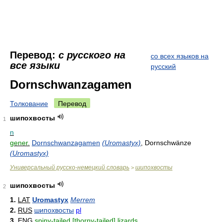
Перевод:
с русского на
со всех языков на
все языки
русский
Dornschwanzagamen
Толкование
Перевод
шипохвосты
1
n
gener.
Dornschwanzagamen
(Uromastyx)
, Dornschwänze
(Uromastyx)
Универсальный русско-немецкий словарь
шипохвосты
>
шипохвосты
2
1.
LAT
Uromastyx
Merrem
2.
RUS
шипохвосты
pl
3.
ENG
spiny-tailed [thorny-tailed] lizards