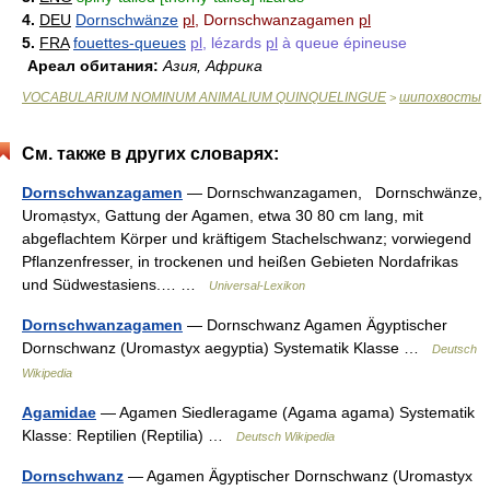
4.
DEU
Dornschwänze
pl
, Dornschwanzagamen
pl
5.
FRA
fouettes-queues
pl
, lézards
pl
à queue épineuse
Ареал обитания:
Азия, Африка
VOCABULARIUM NOMINUM ANIMALIUM QUINQUELINGUE
шипохвосты
>
См. также в других словарях:
Dornschwanzagamen
— Dornschwanzagamen, Dornschwänze,
Uromạstyx, Gattung der Agamen, etwa 30 80 cm lang, mit
abgeflachtem Körper und kräftigem Stachelschwanz; vorwiegend
Pflanzenfresser, in trockenen und heißen Gebieten Nordafrikas
und Südwestasiens.… …
Universal-Lexikon
Dornschwanzagamen
— Dornschwanz Agamen Ägyptischer
Dornschwanz (Uromastyx aegyptia) Systematik Klasse …
Deutsch
Wikipedia
Agamidae
— Agamen Siedleragame (Agama agama) Systematik
Klasse: Reptilien (Reptilia) …
Deutsch Wikipedia
Dornschwanz
— Agamen Ägyptischer Dornschwanz (Uromastyx