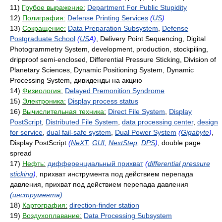
11)
Грубое выражение:
Department For Public Stupidity
12)
Полиграфия:
Defense Printing Services
(
US
)
13)
Сокращение:
Data Preparation Subsystem
,
Defense
Postgraduate School
(
US
A)
, Delivery Point Sequencing, Digital
Photogrammetry System, development, production, stockpiling,
dripproof semi-enclosed, Differential Pressure Sticking, Division of
Planetary Sciences, Dynamic Positioning System, Dynamic
Processing System, дивиденды на акцию
14)
Физиология:
Delayed Premonition Syndrome
15)
Электроника:
Display process status
16)
Вычислительная техника:
Direct File System
,
Display
PostScript
,
Distributed File System
,
data processing center
,
design
for service
,
dual fail-safe system
,
Dual Power System
(
Gigabyte
)
,
Display PostScript
(
NeXT
,
GUI
,
NextStep
,
DPS
)
, double page
spread
17)
Нефть:
дифференциальный прихват
(
differential pressure
sticking
)
, прихват инструмента под действием перепада
давления, прихват под действием перепада давления
(инструмента)
18)
Картография:
direction-finder station
19)
Воздухоплавание:
Data Processing Subsystem