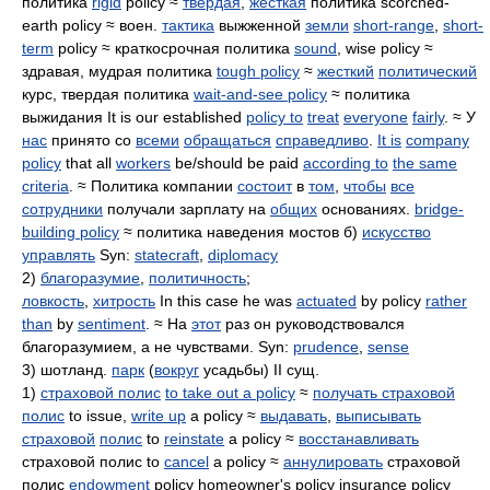
политика
rigid
policy ≈
твердая
,
жесткая
политика scorched-
earth policy ≈ воен.
тактика
выжженной
земли
short-range
,
short-
term
policy ≈ краткосрочная политика
sound
, wise policy ≈
здравая, мудрая политика
tough policy
≈
жесткий
политический
курс, твердая политика
wait-and-see policy
≈ политика
выжидания It is our established
policy to
treat
everyone
fairly
. ≈ У
нас
принято со
всеми
обращаться
справедливо
.
It is
company
policy
that all
workers
be/should be paid
according to
the same
criteria
. ≈ Политика компании
состоит
в
том
,
чтобы
все
сотрудники
получали зарплату на
общих
основаниях.
bridge-
building policy
≈ политика наведения мостов б)
искусство
управлять
Syn:
statecraft
,
diplomacy
2)
благоразумие
,
политичность
;
ловкость
,
хитрость
In this case he was
actuated
by policy
rather
than
by
sentiment
. ≈ На
этот
раз он руководствовался
благоразумием, а не чувствами. Syn:
prudence
,
sense
3) шотланд.
парк
(
вокруг
усадьбы) II сущ.
1)
страховой полис
to take out a policy
≈
получать страховой
полис
to issue,
write up
a policy ≈
выдавать
,
выписывать
страховой
полис
to
reinstate
a policy ≈
восстанавливать
страховой полис to
cancel
a policy ≈
аннулировать
страховой
полис
endowment
policy homeowner's policy insurance policy