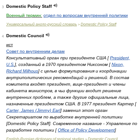
Domestic Policy Staff
3
Военный термин:
отдел по вопросам внутренней политики
Универсальный англо-русский словарь
Domestic Policy Staff
>
Domestic Council
4
ист
Совет по внутренним делам
Консультативный орган при президенте США [
President,
U.S.
], созданный в 1970 президентом Никсоном [
Nixon,
Richard Milhous
] с целью формулирования и координации
внутриполитических рекомендаций и решений. В состав
комитета входят президент, вице-президент и члены
кабинета министров, в чьи функции входит решение
внутренних проблем, а также другие официальные лица,
назначенные президентом США. В 1977 президент Картер [
Carter, James (Jimmy) Earl
] заменил этот орган
Секретариатом по выработке внутренней политики
[Domestic Policy Staff]. Современное название - Управление по
разработке политики [
Office of Policy Development
]
English-Russian dictionary of regional studies
Domestic Council
>