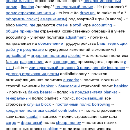
правительство
страховой полис - open *
невалютированный
полис
-
floating
/running/ *
генеральный полис
- life (insurance) *
полис страхования жизни
- to issue /to
draw up
, to make out/ a *
оформить полис
(
американизм
) род азартной игры (в числа) - *
shop
место
,
где
делаются
ставки
в
этой
игре
accounting
~
общие
принципы
отражения хозяйственных операций в учете
accounting ~ учетная политика
adjustment
~ политика
направленая на
обеспечение
трудоустройства (
лиц
,
теряющих
работу
в результате
структурных изменений в экономике)
agricultural
~
аграрная политика
alcohol
~ алкогольная политика
(
акциз
,
разрешение
или
запрещение
производства, торговли
и
т. п.
) all-in ~
универсальный страховой полис
annuity insurance
~
договор страхования ренты
antiinflationary ~ полит.эк.
антиинфляционная политика
austerity
~ полит.эк. политика
строгой экономии
banker
~
банковский
страховой полис
banking
~ политика
банка
bearer
~ полис
на предъявителя
blanket
~
генеральный
полис blanket ~ полис,
покрывающий
все
страховые
случаи
block
~
постоянный полис
borrowing
~
кредитная политика
capital contribution
~ полис страхования
капиталов
capital
insurance ~ полис страхования капитала
cargo
~
фрахтовый
полис
cheap money
~ политика низких
процентных ставок
coalition
~ политика сотрудничества