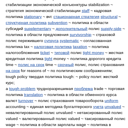
стабилизации экономической конъюнктуры stabilization ~
стратегия экономической стабилизации
staff
~ кадровая
политика
stationary
~ вчт.
стационарная стратегия
structural
~
структурная политика
subvention
~ политика в области
субсидий
supplementary
~
дополнительный
полис
supply-side
~
политика в области предложения
survivorship
~ страховой
полис пережившего
супруга
systematic
~ согласованная
политика tax ~
налоговая политика
taxation
~ политика
налогообложения
ticket
~
типовой
полис
tight money
~ жесткая
кредитная политика
tight
money ~ политика дорогого кредита
time ~
полис на срок
time ~
срочный
полис, полис страхования
на срок
for reasons of ~ по политическим соображениям;
tough policy твердая политика tough: ~ policy полит. жесткий
курс;
a
tough problem
трудноразрешимая
проблема
trade ~ торговая
политика
translation
~ политика в области обменного курса
валют
turnover
~ полис страхования товарооборота
uniform
accounting ~ единая методика бухгалтерского
учета
unvalued
~
невалютированный полис unvalued ~ нетаксированный полис
valued ~ валютированный полис valued ~ таксированный полис
wage ~ политика в области зарплаты wage ~ политика в