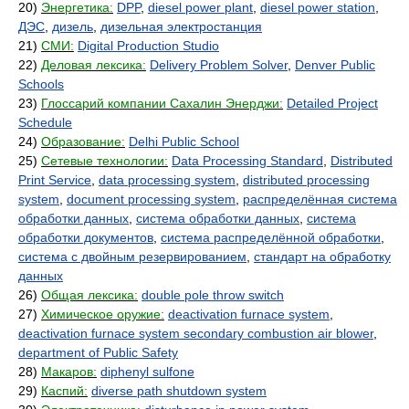
20)
Энергетика:
DPP
,
diesel power plant
,
diesel power station
,
ДЭС
,
дизель
,
дизельная электростанция
21)
СМИ:
Digital Production Studio
22)
Деловая лексика:
Delivery Problem Solver
,
Denver Public
Schools
23)
Глоссарий компании Сахалин Энерджи:
Detailed Project
Schedule
24)
Образование:
Delhi Public School
25)
Сетевые технологии:
Data Processing Standard
,
Distributed
Print Service
,
data processing system
,
distributed processing
system
,
document processing system
,
распределённая система
обработки данных
,
система обработки данных
,
система
обработки документов
,
система распределённой обработки
,
система с двойным резервированием
,
стандарт на обработку
данных
26)
Общая лексика:
double pole throw switch
27)
Химическое оружие:
deactivation furnace system
,
deactivation furnace system secondary combustion air blower
,
department of Public Safety
28)
Макаров:
diphenyl sulfone
29)
Каспий:
diverse path shutdown system