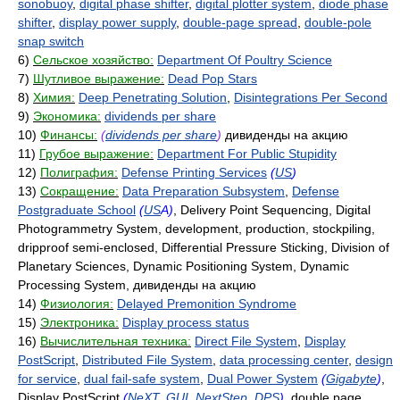
sonobuoy
,
digital phase shifter
,
digital plotter system
,
diode phase
shifter
,
display power supply
,
double-page spread
,
double-pole
snap switch
6)
Сельское хозяйство:
Department Of Poultry Science
7)
Шутливое выражение:
Dead Pop Stars
8)
Химия:
Deep Penetrating Solution
,
Disintegrations Per Second
9)
Экономика:
dividends per share
10)
Финансы:
(
dividends per share
)
дивиденды на акцию
11)
Грубое выражение:
Department For Public Stupidity
12)
Полиграфия:
Defense Printing Services
(
US
)
13)
Сокращение:
Data Preparation Subsystem
,
Defense
Postgraduate School
(
US
A)
, Delivery Point Sequencing, Digital
Photogrammetry System, development, production, stockpiling,
dripproof semi-enclosed, Differential Pressure Sticking, Division of
Planetary Sciences, Dynamic Positioning System, Dynamic
Processing System, дивиденды на акцию
14)
Физиология:
Delayed Premonition Syndrome
15)
Электроника:
Display process status
16)
Вычислительная техника:
Direct File System
,
Display
PostScript
,
Distributed File System
,
data processing center
,
design
for service
,
dual fail-safe system
,
Dual Power System
(
Gigabyte
)
,
Display PostScript
(
NeXT
,
GUI
,
NextStep
,
DPS
)
, double page