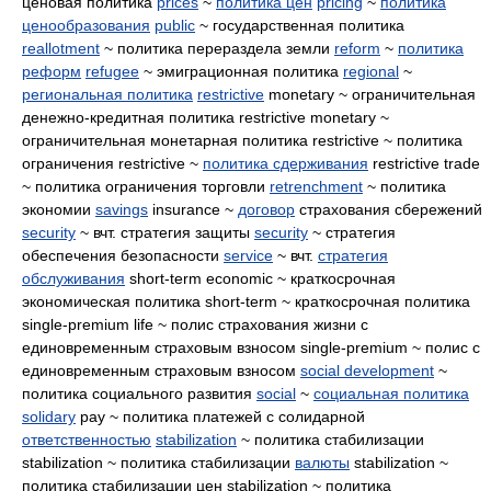
ценовая политика
prices
~
политика цен
pricing
~
политика
ценообразования
public
~ государственная политика
reallotment
~ политика перераздела земли
reform
~
политика
реформ
refugee
~ эмиграционная политика
regional
~
региональная политика
restrictive
monetary ~ ограничительная
денежно-кредитная политика restrictive monetary ~
ограничительная монетарная политика restrictive ~ политика
ограничения restrictive ~
политика сдерживания
restrictive trade
~ политика ограничения торговли
retrenchment
~ политика
экономии
savings
insurance ~
договор
страхования сбережений
security
~ вчт. стратегия защиты
security
~ стратегия
обеспечения безопасности
service
~ вчт.
стратегия
обслуживания
short-term economic ~ краткосрочная
экономическая политика short-term ~ краткосрочная политика
single-premium life ~ полис страхования жизни с
единовременным страховым взносом single-premium ~ полис с
единовременным страховым взносом
social development
~
политика социального развития
social
~
социальная политика
solidary
pay ~ политика платежей с солидарной
ответственностью
stabilization
~ политика стабилизации
stabilization ~ политика стабилизации
валюты
stabilization ~
политика стабилизации цен stabilization ~ политика