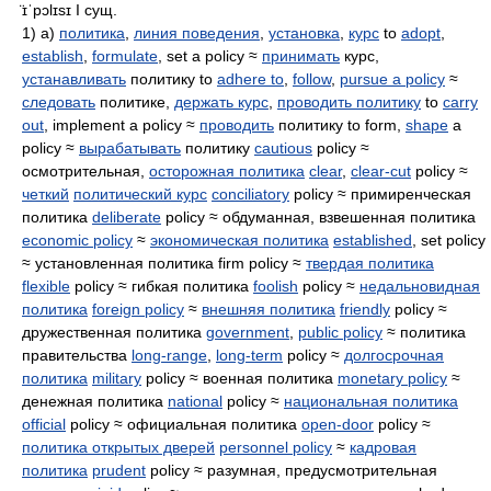
̈ɪˈpɔlɪsɪ
I сущ.
1) а)
политика
,
линия поведения
,
установка
,
курс
to
adopt
,
establish
,
formulate
, set a policy ≈
принимать
курс,
устанавливать
политику to
adhere to
,
follow
,
pursue a policy
≈
следовать
политике,
держать курс
,
проводить политику
to
carry
out
, implement a policy ≈
проводить
политику to form,
shape
a
policy ≈
вырабатывать
политику
cautious
policy ≈
осмотрительная,
осторожная политика
clear
,
clear-cut
policy ≈
четкий
политический курс
conciliatory
policy ≈ примиренческая
политика
deliberate
policy ≈ обдуманная, взвешенная политика
economic policy
≈
экономическая политика
established
, set policy
≈ установленная политика firm policy ≈
твердая политика
flexible
policy ≈ гибкая политика
foolish
policy ≈
недальновидная
политика
foreign policy
≈
внешняя политика
friendly
policy ≈
дружественная политика
government
,
public policy
≈ политика
правительства
long-range
,
long-term
policy ≈
долгосрочная
политика
military
policy ≈ военная политика
monetary policy
≈
денежная политика
national
policy ≈
национальная политика
official
policy ≈ официальная политика
open-door
policy ≈
политика открытых дверей
personnel policy
≈
кадровая
политика
prudent
policy ≈ разумная, предусмотрительная