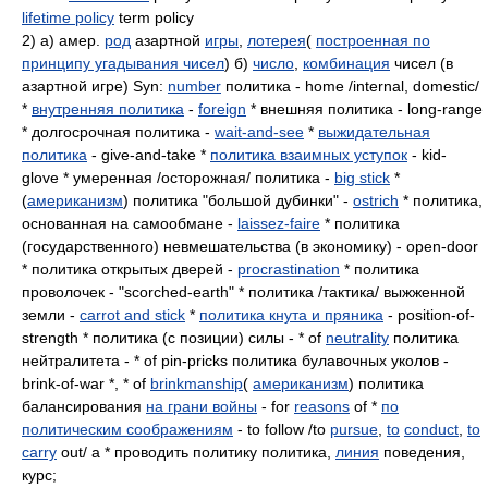
lifetime policy
term policy
2) а) амер.
род
азартной
игры
,
лотерея
(
построенная по
принципу угадывания чисел
) б)
число
,
комбинация
чисел (в
азартной игре) Syn:
number
политика - home /internal, domestic/
*
внутренняя политика
-
foreign
* внешняя политика - long-range
* долгосрочная политика -
wait-and-see
*
выжидательная
политика
- give-and-take *
политика взаимных уступок
- kid-
glove * умеренная /осторожная/ политика -
big stick
*
(
американизм
) политика "большой дубинки" -
ostrich
* политика,
основанная на самообмане -
laissez-faire
* политика
(государственного) невмешательства (в экономику) - open-door
* политика открытых дверей -
procrastination
* политика
проволочек - "scorched-earth" * политика /тактика/ выжженной
земли -
carrot and stick
*
политика кнута и пряника
- position-of-
strength * политика (с позиции) силы - * of
neutrality
политика
нейтралитета - * of pin-pricks политика булавочных уколов -
brink-of-war *, * of
brinkmanship
(
американизм
) политика
балансирования
на грани войны
- for
reasons
of *
по
политическим соображениям
- to follow /to
pursue
,
to
conduct
,
to
carry
out/ a * проводить политику политика,
линия
поведения,
курс;