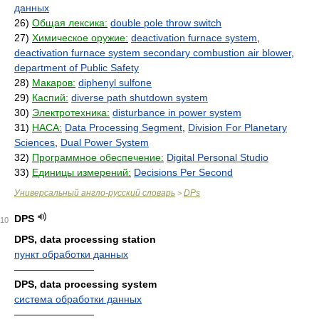
данных
26)
Общая лексика:
double pole throw switch
27)
Химическое оружие:
deactivation furnace system
,
deactivation furnace system secondary combustion air blower
,
department of Public Safety
28)
Макаров:
diphenyl sulfone
29)
Каспий:
diverse path shutdown system
30)
Электротехника:
disturbance in power system
31)
НАСА:
Data Processing Segment
,
Division For Planetary
Sciences
,
Dual Power System
32)
Программное обеспечение:
Digital Personal Studio
33)
Единицы измерений:
Decisions Per Second
Универсальный англо-русский словарь
DPs
>
DPS
10
DPS, data processing station
пункт обработки данных
————————
DPS, data processing system
система обработки данных
————————