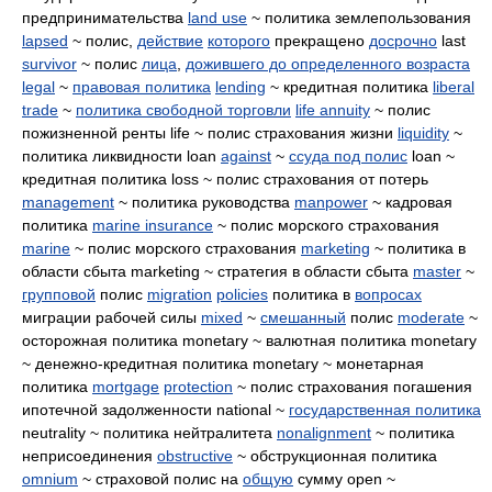
предпринимательства
land use
~ политика землепользования
lapsed
~ полис,
действие
которого
прекращено
досрочно
last
survivor
~ полис
лица
,
дожившего до определенного возраста
legal
~
правовая политика
lending
~ кредитная политика
liberal
trade
~
политика свободной торговли
life annuity
~ полис
пожизненной ренты life ~ полис страхования жизни
liquidity
~
политика ликвидности loan
against
~
ссуда под полис
loan ~
кредитная политика loss ~ полис страхования от потерь
management
~ политика руководства
manpower
~ кадровая
политика
marine insurance
~ полис морского страхования
marine
~ полис морского страхования
marketing
~ политика в
области сбыта marketing ~ стратегия в области сбыта
master
~
групповой
полис
migration
policies
политика в
вопросах
миграции рабочей силы
mixed
~
смешанный
полис
moderate
~
осторожная политика monetary ~ валютная политика monetary
~ денежно-кредитная политика monetary ~ монетарная
политика
mortgage
protection
~ полис страхования погашения
ипотечной задолженности national ~
государственная политика
neutrality ~ политика нейтралитета
nonalignment
~ политика
неприсоединения
obstructive
~ обструкционная политика
omnium
~ страховой полис на
общую
сумму open ~