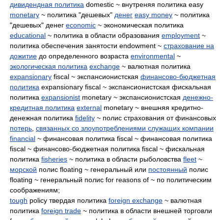
дивидендная политика
domestic ~ внутреняя политика easy
monetary
~ политика "дешевых"
денег
easy money
~ политика
"дешевых" денег
economic
~ экономическая политика
educational
~ политика в области образования
employment
~
политика обеспечения занятости endowment ~
страхование на
дожитие
до определенного возраста
environmental
~
экологическая политика
exchange
~ валютная политика
expansionary
fiscal ~ экспансионистская
финансово-бюджетная
политика
expansionary fiscal ~ экспансионистская фискальная
политика
expansionist
monetary ~ экспансионистская
денежно-
кредитная политика
external
monetary ~ внешняя кредитно-
денежная политика
fidelity
~ полис страхования от финансовых
потерь
,
связанных со злоупотреблениями служащих компании
financial
~ финансовая политика fiscal ~ финансовая политика
fiscal ~ финансово-бюджетная политика fiscal ~ фискальная
политика
fisheries
~ политика в области рыболовства
fleet
~
морской
полис floating ~ генеральный или
постоянный
полис
floating ~ генеральный полис for reasons of ~ по политическим
соображениям;
tough
policy твердая политика
foreign exchange
~ валютная
политика
foreign trade
~ политика в области внешней торговли