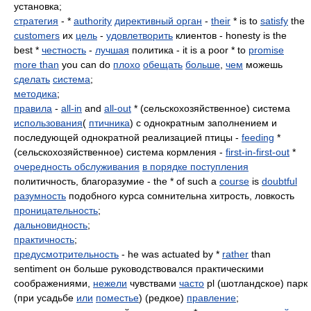
установка;
стратегия
- *
authority
директивный орган
-
their
* is to
satisfy
the
customers
их
цель
-
удовлетворить
клиентов - honesty is the
best *
честность
-
лучшая
политика - it is a poor * to
promise
more than
you can do
плохо
обещать
больше
,
чем
можешь
сделать
система
;
методика
;
правила
-
all-in
and
all-out
* (сельскохозяйственное) система
использования
(
птичника
) с однократным заполнением и
последующей однократной реализацией птицы -
feeding
*
(сельскохозяйственное) система кормления -
first-in-first-out
*
очередность обслуживания
в порядке поступления
политичность, благоразумие - the * of such a
course
is
doubtful
разумность
подобного курса сомнительна хитрость, ловкость
проницательность
;
дальновидность
;
практичность
;
предусмотрительность
- he was actuated by *
rather
than
sentiment он больше руководствовался практическими
соображениями,
нежели
чувствами
часто
pl (шотландское) парк
(при усадьбе
или
поместье
) (редкое)
правление
;