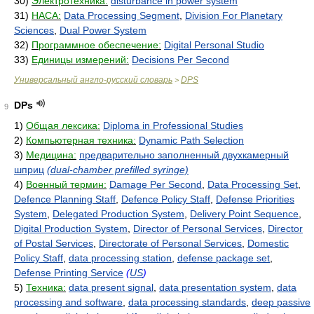
30)
Электротехника:
disturbance in power system
31)
НАСА:
Data Processing Segment
,
Division For Planetary
Sciences
,
Dual Power System
32)
Программное обеспечение:
Digital Personal Studio
33)
Единицы измерений:
Decisions Per Second
Универсальный англо-русский словарь
DPS
>
DPs
9
1)
Общая лексика:
Diploma in Professional Studies
2)
Компьютерная техника:
Dynamic Path Selection
3)
Медицина:
предварительно заполненный двухкамерный
шприц
(dual-chamber prefilled syringe)
4)
Военный термин:
Damage Per Second
,
Data Processing Set
,
Defence Planning Staff
,
Defence Policy Staff
,
Defense Priorities
System
,
Delegated Production System
,
Delivery Point Sequence
,
Digital Production System
,
Director of Personal Services
,
Director
of Postal Services
,
Directorate of Personal Services
,
Domestic
Policy Staff
,
data processing station
,
defense package set
,
Defense Printing Service
(
US
)
5)
Техника:
data present signal
,
data presentation system
,
data
processing and software
,
data processing standards
,
deep passive