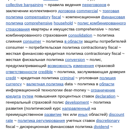
collective bargaining
~ правила ведения
переговоров
о
заключении коллективного
договора
commercial
~
торговая
политика
compensatory
fiscal
~ компенсационная
финансовая
политика
comprehensive
household
~
полис комбинированного
страхования
квартиры и имущества comprehensive ~ полис
комбинированного страхования
consolidation
~ политика
слияния
consumer
~ политика
в области
защиты потребителей
consumer ~ потребительская политика contractionary fiscal ~
жесткая финансово-кредитная политика contractionary fiscal ~
жесткая фискальная политика
conversion
~ полис,
предусматривающий
возможность
изменения
страховой
ответственности
credible
~ политика, заслуживающая доверия
credit
~ кредитная политика
criminal
~ уголовная
полиция
currency
~
валютная политика
data ~ политика в
области
информационной технологии dear-money ~
ограничение
кредита
путем
повышения процентных ставок
declaration
~
генеральный страховой полис
development
~ политика
развития (политический курс
направленный
на
преимущественное
развитие
тех или
иных
областей)
discount
rate
~
политика регулирования
учетных ставок
discretionary
fiscal ~ дискреционная финансовая политика
dividend
~