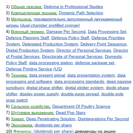
1)
Общая лексика:
Diploma in Professional Studies
2)
Компьютерная техника:
Dynamic Path Selection
3)
Медицина:
предварительно заполненный двухкамерный
шприц
(dual-chamber prefilled syringe)
4)
Военный термин:
Damage Per Second
,
Data Processing Set
,
Defence Planning Staff
,
Defence Policy Staff
,
Defense Priorities
System
,
Delegated Production System
,
Delivery Point Sequence
,
Digital Production System
,
Director of Personal Services
,
Director
of Postal Services
,
Directorate of Personal Services
,
Domestic
Policy Staff
,
data processing station
,
defense package set
,
Defense Printing Service
(
US
)
5)
Техника:
data present signal
,
data presentation system
,
data
processing and software
,
data processing standards
,
deep passive
sonobuoy
,
digital phase shifter
,
digital plotter system
,
diode phase
shifter
,
display power supply
,
double-page spread
,
double-pole
snap switch
6)
Сельское хозяйство:
Department Of Poultry Science
7)
Шутливое выражение:
Dead Pop Stars
8)
Химия:
Deep Penetrating Solution
,
Disintegrations Per Second
9)
Экономика:
dividends per share
10)
Финансы:
(
dividends per share
)
дивиденды на акцию