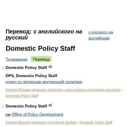
Перевод:
с английского на
с русского на
русский
английский
Domestic Policy Staff
Толкование
Перевод
Domestic Policy Staff
1
DPS, Domestic Policy Staff
отдел по вопросам внутренней политики
English-Russian dictionary of planing, cross-planing and slotting machines
>
Domestic Policy Staff
Domestic Policy Staff
2
см
Office of Policy Development
English-Russian dictionary of regional studies
Domestic Policy Staff
>