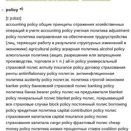
policy
5
[̈ɪˈpɔlɪsɪ]
accounting policy общие принципы отражения хозяйственных операций в учете accounting policy учетная политика adjustment policy политика направленая на обеспечение трудоустройства (лиц, теряющих работу в результате структурных изменений в экономике) agricultural policy аграрная политика alcohol policy алкогольная политика (акциз, разрешение или запрещение производства, торговли и т. п.) all-in policy универсальный страховой полис annuity insurance policy договор страхования ренты antiinflationary policy полит.эк. антиинфляционная политика austerity policy полит.эк. политика строгой экономии banker policy банковский страховой полис banking policy политика банка bearer policy полис на предъявителя blanket policy генеральный полис blanket policy полис, покрывающий все страховые случаи block policy постоянный полис borrowing policy кредитная политика capital contribution policy полис страхования капиталов capital insurance policy полис страхования капитала cargo policy фрахтовый полис cheap money policy политика низких процентных ставок coalition policy политика сотрудничества collective bargaining policy правила ведения переговоров о заключении коллективного договора commercial policy торговая политика compensatory fiscal policy компенсационная финансовая политика comprehensive household policy полис комбинированного страхования квартиры и имущества comprehensive policy полис комбинированного страхования consolidation policy политика слияния consumer policy политика в области защиты потребителей consumer policy потребительская политика contractionary fiscal policy жесткая финансово-кредитная политика contractionary fiscal policy жесткая фискальная политика conversion policy полис, предусматривающий возможность изменения страховой ответственности credible policy политика, заслуживающая доверия credit policy кредитная политика criminal policy уголовная полиция currency policy валютная политика data policy политика в области информационной технологии dear-money policy ограничение кредита путем повышения процентных ставок declaration policy генеральный страховой полис development policy политика развития (политический курс направленный на преимущественное развитие тех или иных областей) discount rate policy политика регулирования учетных ставок discretionary fiscal policy дискреционная финансовая политика dividend policy дивидендная политика domestic policy внутреняя политика easy monetary policy политика "дешевых" денег easy money policy политика "дешевых" денег economic policy экономическая политика educational policy политика в области образования employment policy политика обеспечения занятости endowment policy страхование на дожитие до определенного возраста environmental policy экологическая политика exchange policy валютная политика expansionary fiscal policy экспансионистская финансово-бюджетная политика expansionary fiscal policy экспансионистская фискальная политика expansionist monetary policy экспансионистская денежно-кредитная политика external monetary policy внешняя кредитно-денежная политика fidelity policy полис страхования от финансовых потерь, связанных со злоупотреблениями служащих компании financial policy финансовая политика fiscal policy финансовая политика fiscal policy финансово-бюджетная политика fiscal policy фискальная политика fisheries policy политика в области рыболовства fleet policy морской полис floating policy генеральный или постоянный полис floating policy генеральный полис for reasons of policy по политическим соображениям; tough policy твердая политика foreign exchange policy валютная политика foreign trade policy политика в области внешней торговли free policy бесплатный полис global policy глобальный страховой полис grant a policy выдавать страховой полис group policy групповой полис growth policy стратегия развития householder's comprehensive policy страх. полис страхования нескольких видов домашнего имущества по одному договору hull policy мор.страх. полис страхования корпуса судна immigrant policy иммиграционная политика income distribution policy политика распределения доходов incomes policy политика в области контроля доходов index-linked policy индексированный страховой полис individual policy личный страховой полис industrial development policy политика индустриального развития industrial policy промышленная политика innovation policy политика перемен insurance policy договор страхования insurance policy страховой полис insurance policy amount сумма страхового полиса insurance policy number номер страхового полиса interest rate policy политика в области ставок процента internal policy внутренняя политика inventory policy политика управления запасами investment policy инвестиционная политика isolation policy политика изоляции issue a policy выдавать страховой полис joint lives policy полис совместного страхования жизни joint lives policy полис страхования жизни двух или более лиц labour market policy политика рынка труда laissez-faire policy политика невмешательства государства в экономику laissez-faire policy политика свободного предпринимательства land use policy политика землепользования lapsed policy полис, действие которого прекращено досрочно last survivor policy полис лица, дожившего до определенного возраста legal policy правовая политика lending policy кредитная политика liberal trade policy политика свободной торговли life annuity policy полис пожизненной ренты life policy полис страхования жизни liquidity policy политика ликвидности loan against policy ссуда под полис loan policy кредитная политика loss policy полис страхования от потерь management policy политика руководства manpower policy кадровая политика marine insurance policy полис морского страхования marine policy полис морского страхования marketing policy политика в области сбыта marketing policy стратегия в области сбыта master policy групповой полис migration policies политика в вопросах миграции рабочей силы mixed policy смешанный полис moderate policy осторожная политика monetary policy валютная политика monetary policy денежно-кредитная политика monetary policy монетарная политика mortgage protection policy полис страхования погашения ипотечной задолженности national policy государственная политика neutrality policy политика нейтралитета nonalignment policy политика неприсоединения obstructive policy обструкционная политика omnium policy страховой полис на общую сумму open policy невалютированный полис, полис без указания стоимости предмета страхования open policy невалютированный полис open policy нетаксированный полис open-door policy политика открытых дверей original policy основной полис paging policy вчт. алгоритм замещения страниц paid-up policy оплаченный страховой полис policy политика; peace policy политика мира, мирная политика personal accident policy полис личного страхования от несчастного случая personal accident policy полис персонального страхования от несчастного случая personnel policy кадровая политика policy вчт. алгоритм распределения ресурса policy благоразумие, политичность; хитрость, ловкость policy курс policy линия поведения policy методика policy шотл. парк (вокруг усадьбы) policy поведение policy полис (страховой) policy политика, линия поведения, установка, курс policy политика; peace policy политика мира, мирная политика policy политика policy правила policy амер. род азартной игры policy вчт. стратегия policy стратегия policy страховой полис policy страховой полис policy of compromise политика компромиссов policy of court судебная практика policy of fiscal and monetary restraints политика финансовых и денежно-кредитных ограничений policy of law правовая политика policy of low interest rates политика низких процентных ставок policy of violence политика насилия premium policy полис с уплатой страховых взносов price policy ценовая политика prices policy политика цен pricing policy политика ценообразования public policy государственная политика reallotment policy политика перераздела земли reform policy политика реформ refugee policy эмиграционная политика regional policy региональная политика restrictive monetary policy ограничительная денежно-кредитная политика restrictive monetary policy ограничительная монетарная политика restrictive policy политика ограничения restrictive policy политика сдерживания restrictive trade policy политика ограничения торговли retrenchment policy политика экономии savings insurance policy договор страхования сбережений security policy вчт. стратегия защиты security policy стратегия обеспечения безопасности service policy вчт. стратегия обслуживания short-term economic policy краткосрочная экономическая политика short-term policy краткосрочная политика single-premium life policy полис страхования жизни с единовременным страховым взносом single-premium policy полис с единовременным страховым взносом social development policy политика социального развития social policy социальная политика solidary pay policy политика платежей с солидарной ответственностью stabilization policy политика стабилизации stabilization policy политика стабилизации валюты stabilization policy политика стабилизации цен stabilization policy политика стабилизации экономической конъюнктуры stabilization policy стратегия экономической стабилизации staff policy кадровая политика stationary policy вчт. стационарная стратегия structural policy структурная политика subvention policy политика в области субсидий supplementary policy дополнительный полис supply-side policy политика в области предложения survivorship policy страховой полис пережившего супруга systematic policy согласованная политика tax policy налоговая политика taxation policy политика налогообложения ticket policy типовой полис tight money policy жесткая кредитная политика tight money policy политика дорогого кредита time policy полис на срок time policy срочный полис, полис страхования на срок for reasons of policy по политическим соображениям; tough policy твердая политика tough: policy policy полит. жестки