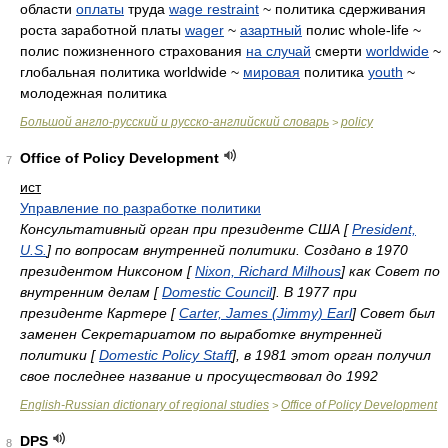
области
оплаты
труда
wage restraint
~ политика сдерживания
роста заработной платы
wager
~
азартный
полис whole-life ~
полис пожизненного страхования
на случай
смерти
worldwide
~
глобальная политика worldwide ~
мировая
политика
youth
~
молодежная политика
Большой англо-русский и русско-английский словарь
policy
>
Office of Policy Development
7
ист
Управление по разработке политики
Консультативный орган при президенте США [
President,
U.S.
] по вопросам внутренней политики. Создано в 1970
президентом Никсоном [
Nixon, Richard Milhous
] как Совет по
внутренним делам [
Domestic Council
]. В 1977 при
президенте Картере [
Carter, James (Jimmy) Earl
] Совет был
заменен Секретариатом по выработке внутренней
политики [
Domestic Policy Staff
], в 1981 этот орган получил
свое последнее название и просуществовал до 1992
English-Russian dictionary of regional studies
Office of Policy Development
>
DPS
8