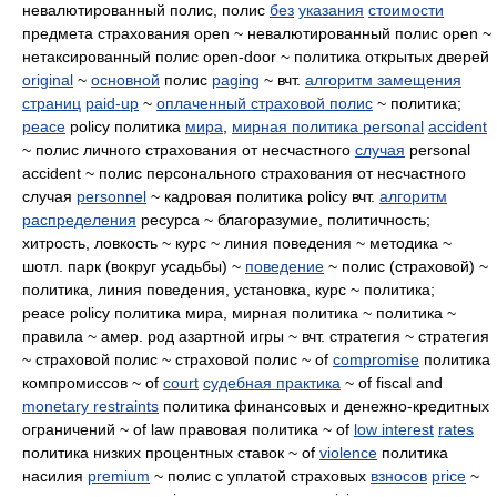
невалютированный полис, полис
без
указания
стоимости
предмета страхования open ~ невалютированный полис open ~
нетаксированный полис open-door ~ политика открытых дверей
original
~
основной
полис
paging
~ вчт.
алгоритм замещения
страниц
paid-up
~
оплаченный страховой полис
~ политика;
peace
policy политика
мира
,
мирная политика
personal
accident
~ полис личного страхования от несчастного
случая
personal
accident ~ полис персонального страхования от несчастного
случая
personnel
~ кадровая политика policy вчт.
алгоритм
распределения
ресурса ~ благоразумие, политичность;
хитрость, ловкость ~ курс ~ линия поведения ~ методика ~
шотл. парк (вокруг усадьбы) ~
поведение
~ полис (страховой) ~
политика, линия поведения, установка, курс ~ политика;
peace policy политика мира, мирная политика ~ политика ~
правила ~ амер. род азартной игры ~ вчт. стратегия ~ стратегия
~ страховой полис ~ страховой полис ~ of
compromise
политика
компромиссов ~ of
court
судебная практика
~ of fiscal and
monetary restraints
политика финансовых и денежно-кредитных
ограничений ~ of law правовая политика ~ of
low interest
rates
политика низких процентных ставок ~ of
violence
политика
насилия
premium
~ полис с уплатой страховых
взносов
price
~