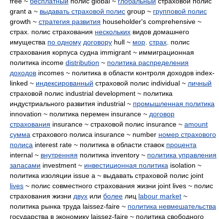
free ~
бесплатный
полис global ~
глобальный
страховой полис
grant a ~
выдавать страховой полис
group ~
групповой полис
growth ~
стратегия развития
householder's comprehensive ~
страх. полис страхования
нескольких
видов домашнего
имущества
по одному
договору
hull ~
мор
.
страх
. полис
страхования корпуса судна immigrant ~ иммиграционная
политика income
distribution
~
политика распределения
доходов
incomes ~ политика в области контроля доходов index-
linked ~
индексированный
страховой полис individual ~
личный
страховой полис industrial development ~ политика
индустриального развития industrial ~
промышленная политика
innovation ~ политика перемен insurance ~
договор
страхования
insurance ~ страховой полис insurance ~
amount
сумма
страхового полиса insurance ~ number
номер страхового
полиса
interest rate ~ политика в области ставок
процента
internal ~
внутренняя
политика inventory ~
политика управления
запасами
investment ~
инвестиционная политика
isolation ~
политика изоляции issue a ~ выдавать страховой полис joint
lives
~ полис совместного страхования жизни joint lives ~ полис
страхования жизни
двух
или
более
лиц
labour market
~
политика рынка труда laissez-faire ~
политика невмешательства
государства в экономику laissez-faire ~ политика свободного