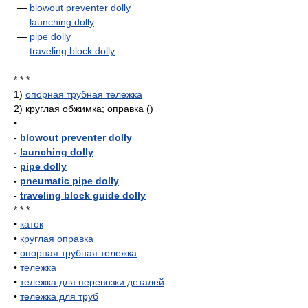
—
blowout preventer dolly
—
launching dolly
—
pipe dolly
—
traveling block dolly
* * *
1)
опорная трубная тележка
2)
круглая обжимка; оправка
()
•
-
blowout preventer dolly
-
launching dolly
-
pipe dolly
-
pneumatic pipe dolly
-
traveling block guide dolly
* * *
•
каток
•
круглая оправка
•
опорная трубная тележка
•
тележка
•
тележка для перевозки деталей
•
тележка для труб