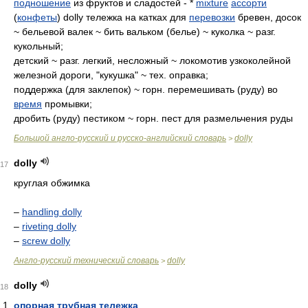
подношение
из фруктов и сладостей - *
mixture
ассорти
(
конфеты
) dolly тележка на катках для
перевозки
бревен, досок
~ бельевой валек ~ бить вальком (белье) ~ куколка ~ разг.
кукольный;
детский ~ разг. легкий, несложный ~ локомотив узкоколейной
железной дороги, "кукушка" ~ тех. оправка;
поддержка (для заклепок) ~ горн. перемешивать (руду) во
время
промывки;
дробить (руду) пестиком ~ горн. пест для размельчения руды
Большой англо-русский и русско-английский словарь
dolly
>
dolly
17
круглая обжимка
–
handling dolly
–
riveting dolly
–
screw dolly
Англо-русский технический словарь
dolly
>
dolly
18
опорная трубная тележка