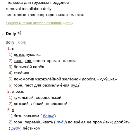
тележка для грузовых поддонов
removal-installation dolly
монтажно-транспортировочная тележка
English-Russian aviation dictionary
dolly
>
Dolly
2
dolly
[ˊdɒlɪ]
1.
n
1)
детск.
ку́колка
2)
кино
,
тлв.
опера́торская теле́жка
3)
бельево́й валёк
4)
теле́жка
5)
локомоти́в узкоколе́йной желе́зной доро́ги, «куку́шка»
6)
горн.
пест для размельче́ния руды́
2.
a
разг.
1)
ку́кольный; хоро́шенький
2)
де́тский; лёгкий, несло́жный
3.
v
1)
бить валько́м (
бельё
)
2)
горн.
переме́шивать (
руду
) во вре́мя её промы́вки; дроби́ть
(
руду
) пе́стиком