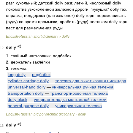
разг. кукольный; детский dolly разг. легкий, несложный dolly
локомотив узкоколейной железной дороги, "кукушка" dolly тех.
оправка; поддержка (для заклепок) dolly горн. перемешивать
(руду) во время промывки; дробить (руду) пестиком dolly горн.
пест для размельчения руды
English-Russian short dictionary
dolly
>
dolly
12
1.
свайный наголовник; подбабок
2.
держатель заклёпки
3.
тележка
long dolly
—
подбабок
cylinder carriage dolly
—
тележка для выкатывания цилиндра
universal-hand dolly
—
универсальная ручная тележка
transportation dolly
—
транспортировочная тележка
dolly block
—
упорная колодка монтажной тележки
general-purpose dolly
—
универсальная тележка
English-Russian big polytechnic dictionary
dolly
>
dolly
13