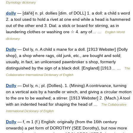
Etymology dictionary
dolly
— [däl′ē] n. pl. dollies [dim. of DOLL] 1. a doll: a child s word
2. a tool used to hold a rivet at one end while a head is hammered
out of the other end 3. Dial. a stick or board for stirring, as in
laundering clothes or washing ore ☆ 4. any of… …
English World
dictionary
Dolly
— Dol ly, n. A child s mane for a doll. [1913 Webster] {Dolly
shop}, a shop where rags, old junk, etc., are bought and sold;
usually, in fact, an unlicensed pawnbroker s shop, formerly
distinguished by the sign of a black doll. [England] [1913… …
The
Collaborative International Dictionary of English
Dolly
— Dol ly, n.; pl. {Dollies}. 1. (Mining) A contrivance, turning
on a vertical axis by a handle or winch, and giving a circular motion
to the ore to be washed; a stirrer. [1913 Webster] 2. (Mach.) A tool
with an indented head for shaping the head of …
The Collaborative
International Dictionary of English
Dolly
— f, m 1 (f.) English: originally (from the 16th century
onwards) a pet form of DOROTHY (SEE Dorothy), but now more