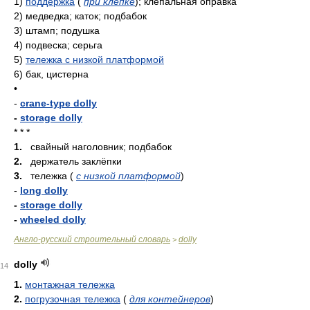
1)
поддержка
(
при клёпке
)
; клепальная оправка
2)
медведка; каток; подбабок
3)
штамп; подушка
4)
подвеска; серьга
5)
тележка с низкой платформой
6)
бак, цистерна
•
-
crane-type dolly
-
storage dolly
* * *
1.
свайный наголовник; подбабок
2.
держатель заклёпки
3.
тележка (
с низкой платформой
)
-
long dolly
-
storage dolly
-
wheeled dolly
Англо-русский строительный словарь
dolly
>
dolly
14
1.
монтажная тележка
2.
погрузочная тележка
(
для контейнеров
)