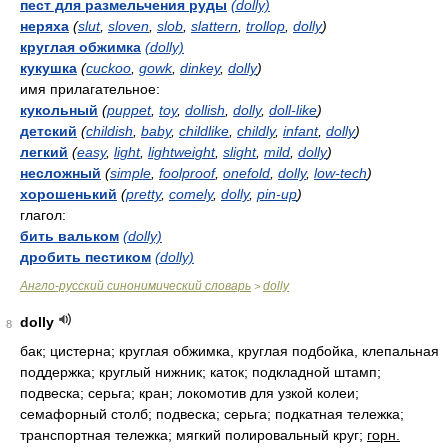
пест для размельчения руды
(dolly)
неряха
(
slut
,
sloven
,
slob
,
slattern
,
trollop
,
dolly
)
круглая обжимка
(dolly)
кукушка
(
cuckoo
,
gowk
,
dinkey
,
dolly
)
имя прилагательное:
кукольный
(
puppet
,
toy
,
dollish
,
dolly
,
doll-like
)
детский
(
childish
,
baby
,
childlike
,
childly
,
infant
,
dolly
)
легкий
(
easy
,
light
,
lightweight
,
slight
,
mild
,
dolly
)
несложный
(
simple
,
foolproof
,
onefold
,
dolly
,
low-tech
)
хорошенький
(
pretty
,
comely
,
dolly
,
pin-up
)
глагол:
бить вальком
(dolly)
дробить пестиком
(dolly)
Англо-русский синонимический словарь
dolly
>
dolly
8
бак; цистерна; круглая обжимка, круглая подбойка, клепальная
поддержка; круглый нижник; каток; подкладной штамп;
подвеска; серьга; кран; локомотив для узкой колеи;
семафорный столб; подвеска; серьга; подкатная тележка;
транспортная тележка; мягкий полировальный круг;
горн.