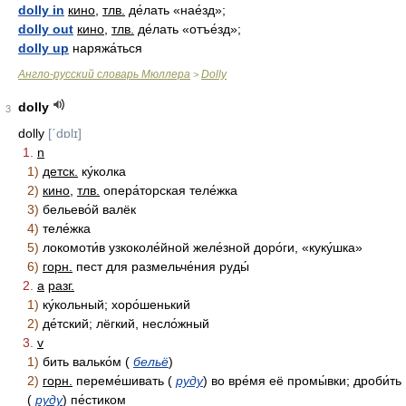
dolly in
кино
,
тлв.
де́лать «нае́зд»;
dolly out
кино
,
тлв.
де́лать «отъе́зд»;
dolly up
наряжа́ться
Англо-русский словарь Мюллера
Dolly
>
dolly
3
dolly
[ˊdɒlɪ]
1.
n
1)
детск.
ку́колка
2)
кино
,
тлв.
опера́торская теле́жка
3)
бельево́й валёк
4)
теле́жка
5)
локомоти́в узкоколе́йной желе́зной доро́ги, «куку́шка»
6)
горн.
пест для размельче́ния руды́
2.
a
разг.
1)
ку́кольный; хоро́шенький
2)
де́тский; лёгкий, несло́жный
3.
v
1)
бить валько́м (
бельё
)
2)
горн.
переме́шивать (
руду
) во вре́мя её промы́вки; дроби́ть
(
руду
) пе́стиком