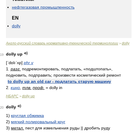
нефтегазовая промышленность
EN
dolly
Англо-русский словарь нормативно-технической терминологии
dolly
>
dolly up
19
[ʹdɒlıʹʌp]
phr v
1.
разг.
подремонтировать, подлатать, «подштопать»,
подновить, подправить; произвести косметический ремонт
to dolly up an old car - подлатать старую машину
2.
кино
,
тлв.
проф.
= dolly in
НБАРС
dolly up
>
dolly
20
1)
круглая обжимка
2)
мягкий полировальный круг
3)
метал.
пест для измельчения руды || дробить руду