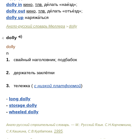
dolly in
кино
,
тлв.
де́лать «нае́зд»;
dolly out
кино
,
тлв.
де́лать «отъе́зд»;
dolly up
наряжа́ться
Англо-русский словарь Мюллера
dolly
>
dolly
4
dolly
n
1.
свайный наголовник; подбабок
2.
держатель заклёпки
3.
тележка (
с низкой платформой
)
-
long dolly
-
storage dolly
-
wheeled dolly
Англо-русский строительный словарь. — М.: Русский Язык
.
С.Н.Корчемкина,
1995
С.К.Кашкина, С.В.Курбатова
.
.