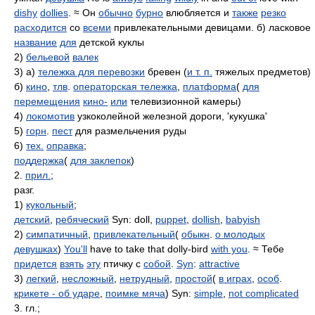
dishy
dollies
. ≈ Он
обычно
бурно
влюбляется и
также
резко
расходится
со
всеми
привлекательными девицами. б) ласковое
название
для
детской куклы
2)
бельевой
валек
3) а)
тележка для перевозки
бревен (
и т. п.
тяжелых предметов)
б)
кино
,
тлв
.
операторская тележка
,
платформа
(
для
перемещения
кино-
или
телевизионной камеры)
4)
локомотив
узкоколейной железной дороги, 'кукушка'
5)
горн
.
пест
для размельчения руды
6)
тех.
оправка
;
поддержка
(
для заклепок
)
2.
прил.
;
разг.
1)
кукольный
;
детский
,
ребяческий
Syn: doll,
puppet
,
dollish
,
babyish
2)
симпатичный
,
привлекательный
(
обыкн
.
о молодых
девушках
)
You'll
have to take that dolly-bird
with you
. ≈ Тебе
придется
взять
эту
птичку с
собой
.
Syn
:
attractive
3)
легкий
,
несложный
,
нетрудный
,
простой
(
в играх
,
особ
.
крикете - об ударе
,
поимке мяча
) Syn:
simple
,
not complicated
3. гл.;