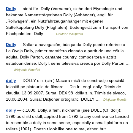
Dolly
— steht für: Dolly (Vorname); siehe dort Etymologie und
bekannte Namensträgerinnen Dolly (Anhänger), engl. für
„Rollwagen“, ein Nutzfahrzeuganhänger mit eigener
Sattelkupplung Dolly (Flughafen), Bodengerät zum Transport von
Flachpaletten. Dolly… …
Deutsch Wikipedia
Dolly
— Saltar a navegación, búsqueda Dolly puede referirse a:
La Oveja Dolly, primer mamífero clonado a partir de una célula
adulta. Dolly Parton, cantante country, compositora y actriz
estadounidense. Dolly!, serie televisiva creada por Dolly Parton.…
…
Wikipedia Español
dolly
— DÓLLY s.n. (cin.) Macara mică de construcţie specială,
folosită pe platourile de filmare. – Din fr., engl. dolly. Trimis de
claudia, 13.09.2007. Sursa: DEX 98 dólly s. n. Trimis de siveco,
10.08.2004. Sursa: Dicţionar ortografic DÓLLY …
Dicționar Român
dolly
— c.1600, Dolly, a fem. nickname (see DOLL (Cf. doll));
1790 as child s doll; applied from 1792 to any contrivance fancied
to resemble a dolly in some sense, especially a small platform on
rollers (1901). Doesn t look like one to me, either, but… …