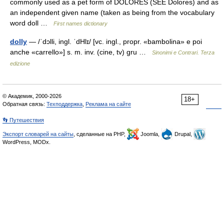
commonly used as a pet form of DOLORES (SEE Dolores) and as
an independent given name (taken as being from the vocabulary
word doll …
First names dictionary
dolly
— /ˈdɔlli, ingl. ˈdHlɪ/ [vc. ingl., propr. «bambolina» e poi
anche «carrello»] s. m. inv. (cine, tv) gru …
Sinonimi e Contrari. Terza
edizione
© Академик, 2000-2026
18+
Обратная связь:
Техподдержка
,
Реклама на сайте
👣 Путешествия
Экспорт словарей на сайты
, сделанные на PHP,
Joomla,
Drupal,
WordPress, MODx.