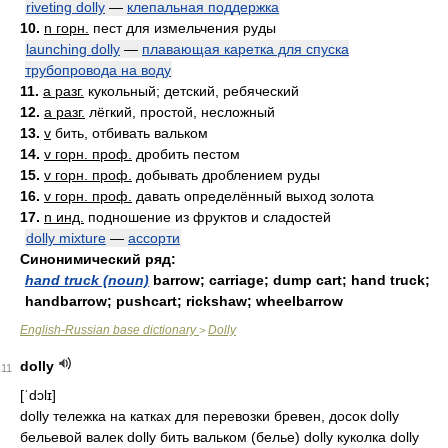
riveting dolly
—
клепальная поддержка
10.
n горн.
пест для измельчения руды
launching dolly
—
плавающая каретка для спуска
трубопровода на воду
11.
a разг.
кукольный; детский, ребяческий
12.
a разг.
лёгкий, простой, несложный
13.
v
бить, отбивать вальком
14.
v горн. проф.
дробить пестом
15.
v горн. проф.
добывать дроблением руды
16.
v горн. проф.
давать определённый выход золота
17.
n инд.
подношение из фруктов и сладостей
dolly mixture
—
ассорти
Синонимический ряд:
hand truck (noun)
barrow; carriage; dump cart; hand truck;
handbarrow; pushcart; rickshaw; wheelbarrow
English-Russian base dictionary
Dolly
>
dolly
11
[ˈdɔlɪ]
dolly тележка на катках для перевозки бревен, досок dolly
бельевой валек dolly бить вальком (белье) dolly куколка dolly