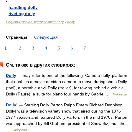
•
-
handling dolly
-
riveting dolly
English-Russian scientific dictionary
dolly
>
Страницы
Следующая
→
1
2
3
4
5
6
7
См. также в других словарях:
Dolly
— may refer to one of the following: Camera dolly, platform
that enables a movie or video camera to move during shots Dolly
(tool), a portable anvil Dolly (trailer), for towing behind a vehicle
Dolly (Fauré), a suite for piano four hands by Gabriel …
Wikipedia
Dolly!
— Starring Dolly Parton Ralph Emery Richard Dennison
Dolly! was a television variety show that aired during the 1976
1977 season and featured Dolly Parton. In the mid 1970s, Parton
was approached by Bill Graham, president of Show Biz, Inc., the…
…
Wikipedia