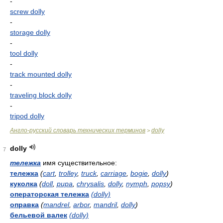
-
screw dolly
-
storage dolly
-
tool dolly
-
track mounted dolly
-
traveling block dolly
-
tripod dolly
Англо-русский словарь технических терминов
dolly
>
dolly
7
тележка
имя существительное:
тележка
(
cart
,
trolley
,
truck
,
carriage
,
bogie
,
dolly
)
куколка
(
doll
,
pupa
,
chrysalis
,
dolly
,
nymph
,
popsy
)
операторская тележка
(dolly)
оправка
(
mandrel
,
arbor
,
mandril
,
dolly
)
бельевой валек
(dolly)