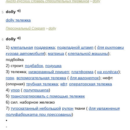
Англо-русский словарь строительных терминов
dolly
>
dolly
5
dolly тележка
Персональный Сократ
dolly
>
dolly
6
1)
клепальная
поддержка
;
подкладной штамп
(
для рихтовки
кузова автомобиля
)
;
матрица
(
клепальной машины
)
;
подбойка
2)
строит.
подбабок
,
подушка
3)
тележка;
низкорамный прицеп
;
платформа
(
на колёсах
)
;
горн
.
вспомогательная тележка
(
для вагонеток
)
; нефт.
(опорная)
трубная тележка
;
кфт
.
операторская тележка
4)
упор
(
полуприцепа
)
5)
транспортировать с помощью тележек
6)
сил. наборное железко
7)
тугоскатанный небольшой
рулон
ткани
(
для увлажнения
полуфабриката при прессовании
)
•
-