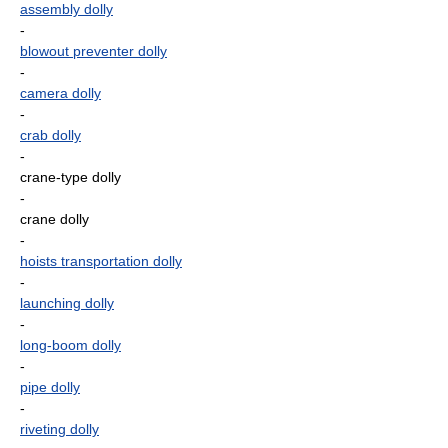
assembly dolly
-
blowout preventer dolly
-
camera dolly
-
crab dolly
-
crane-type dolly
-
crane dolly
-
hoists transportation dolly
-
launching dolly
-
long-boom dolly
-
pipe dolly
-
riveting dolly