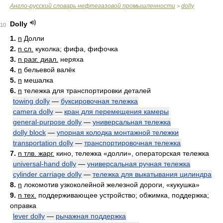
Англо-русский словарь нефтегазовой промышленности
dolly
>
Dolly
10
1.
n
Долли
2.
n сл.
куколка; фифа, фифочка
3.
n разг. диал.
неряха
4.
n
бельевой валёк
5.
n
мешалка
6.
n
тележка для транспортировки деталей
towing dolly
—
буксировочная тележка
camera dolly
—
кран для перемещения камеры
general-purpose dolly
—
универсальная тележка
dolly block
—
упорная колодка монтажной тележки
transportation dolly
—
транспортировочная тележка
7.
n тлв. жарг.
кино, тележка «долли», операторская тележка
universal-hand dolly
—
универсальная ручная тележка
cylinder carriage dolly
—
тележка для выкатывания цилиндра
8.
n
локомотив узкоколейной железной дороги, «кукушка»
9.
n тех.
поддерживающее устройство; обжимка, поддержка;
оправка
lever dolly
—
рычажная поддержка