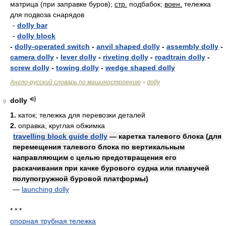
матрица (при заправке буров);
стр.
подбабок;
воен.
тележка
для подвоза снарядов
-
dolly bar
-
dolly block
-
dolly-operated switch
-
anvil shaped dolly
-
assembly dolly
-
camera dolly
-
lever dolly
-
riveting dolly
-
roadtrain dolly
-
screw dolly
-
towing dolly
-
wedge shaped dolly
Англо-русский словарь по машиностроению
dolly
>
dolly
9
1.
каток; тележка для перевозки деталей
2.
оправка, круглая обжимка
travelling block guide dolly
— каретка талевого блока (для
перемещения талевого блока по вертикальным
направляющим с целью предотвращения его
раскачивания при качке бурового судна или плавучей
полупогружной буровой платформы)
—
launching dolly
* * *
опорная трубная тележка