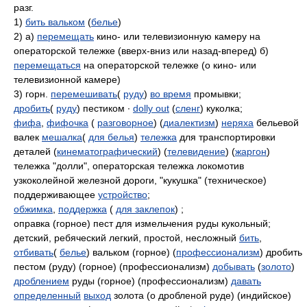
разг.
1)
бить вальком
(
белье
)
2) а)
перемещать
кино- или телевизионную камеру на
операторской тележке (вверх-вниз или назад-вперед) б)
перемещаться
на операторской тележке (о кино- или
телевизионной камере)
3) горн.
перемешивать
(
руду
)
во время
промывки;
дробить
(
руду
) пестиком ∙
dolly out
(
сленг
) куколка;
фифа
,
фифочка
(
разговорное
) (
диалектизм
)
неряха
бельевой
валек
мешалка
(
для белья
)
тележка
для транспортировки
деталей (
кинематографический
) (
телевидение
) (
жаргон
)
тележка "долли", операторская тележка локомотив
узкоколейной железной дороги, "кукушка" (техническое)
поддерживающее
устройство
;
обжимка
,
поддержка
(
для заклепок
) ;
оправка (горное) пест для измельчения руды кукольный;
детский, ребяческий легкий, простой, несложный
бить
,
отбивать
(
белье
) вальком (горное) (
профессионализм
) дробить
пестом (руду) (горное) (профессионализм)
добывать
(
золото
)
дроблением
руды (горное) (профессионализм)
давать
определенный
выход
золота (о дробленой руде) (индийское)