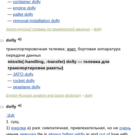
—
container dolly
—
engine dolly
—
pallet dolly
—
removal-installation dolly
Англо-русский словарь по гражданской авиации
dolly
>
dolly
15
транспортировочная тележка;
жарг.
бортовая аппаратура
передачи данных
missile(-handling, -transfer) dolly — тележка для
транспортировки ракеты)
—
JATO dolly
—
rocket dolly
—
seaplane dolly
Englsh-Russian aviation and space dictionary
dolly
>
dolly
16
ˈdɔlɪ
1. сущ.
1)
куколка
а) разг. симпатичная, привлекательная, но не
очень
умная
девушка
He is
always
falling
wildly
in and
out of
love with