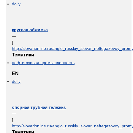
dolly
круглая обжимка
—
[
http://slovarionline.ru/anglo_russkiy_slovar_neftegazovoy_promy
Тематики
нефтегазовая промышленность
EN
dolly
опорная трубная тележка
—
[
http://slovarionline.ru/anglo_russkiy_slovar_neftegazovoy_promy
Тематики