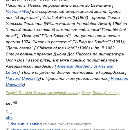
Писатель. Известен романами о войне во Вьетнаме [
Vietnam War
] и о современной американской жизни. Среди
них: "В зеркалах" ["A Hall of Mirrors"] (1967) - премия Фонда
Уильяма Фолкнера [William Faulkner Foundation Award] 1968 за
"первый роман, ставший заметным событием" ["notable first
novel"]; "Пехтура" ["Dog Soldiers"] - Национальная книжная
премия 1974; "Флаг на рассвете" ["A Flag for Sunrise"] (1981);
"Дети света" ["Children of the Light"] (1986) и др. В 1982
Стоун получил премию Джона Дос Пассоса по литературе
[John Dos Passos prize], а также премию по литературе
Американской академии [
American Academy of Arts and
Letters
]. После службы на флоте преподавал в Гарвардском [
Harvard University
] и Принстонском университетах [
Princeton
University
]
English-Russian dictionary of regional studies
Stone, Robert (Anthony)
>
set
3
1.
I
abs
1)
the sun is setting
солнце садится /заходит/