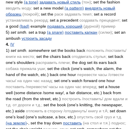
new style
(a tone)
задавать новый стиль
(тон)
; set the fashion
вводить моду;
set a new model
(a pattern)
внедрять новый
образец
(покрой)
; set the
расе задавать темп;
set a record
устанавливать рекорд;
set a precedent
создавать прецедент;
set
a good
(bad)
example
подавать хороший
(дурной)
пример
5)
set smth.
set a trap
(a snare)
поставить капкан
(силки)
; set an
ambush
устроить засаду
4.
IV
1)
set smth. somewhere
set the books back
положить /поставить/
книги на место;
set the chairs back
отодвигать стулья;
set back
one's shoulders
расправить плечи;
the dog set its ears back
собака прижала уши;
set the clock
(one's watch, the alarm, the
hand of the watch, etc.)
back one hour
перевести часы /отвести
часы/ на один час назад;
set one's watch forward one hour
поставить /перевести/ часы на один час вперед;
set a house
well
(some distance /some way/, a fair distance, etc.)
back from
the road
(from the street, etc.)
построить /поставить/ дом вдали и
т.д. от дороги и т.д.;
set the book
(one's knitting, the newspaper,
etc.)
aside
отложить в сторону /отодвинуть/ книгу и т.A;
set down
one's load
(one's suitcase, a box, etc.)
опустить свой груз и т.д.
(на землю)
-, set the tray down
поставить
(на стол и т.я.)
поднос;