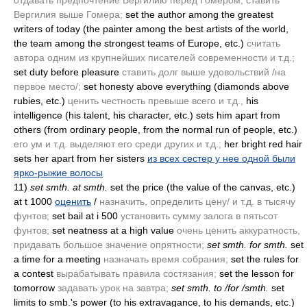
отдавать предпочтение Вергилию перед Гомером, ставить
Вергилия выше Гомера;
set the author among the greatest
writers of today
(the painter among the best artists of the world,
the team among the strongest teams of Europe, etc.)
считать
автора одним из крупнейших писателей современности и т.д.;
set duty before pleasure
ставить долг выше удовольствий /на
первое место/;
set honesty above everything
(diamonds above
rubies, etc.)
ценить честность превыше всего и т.д.,
his
intelligence
(his talent, his character, etc.)
sets him apart from
others
(from ordinary people, from the normal run of people, etc.)
его ум и т.д. выделяют его среди других и т.д.;
her bright red hair
sets her apart from her sisters
из всех сестер у нее одной были
ярко-рыжие волосы
11)
set smth. at smth.
set the price
(the value of the canvas, etc.)
at t 1000
оценить
/
назначить, определить цену/ и т.д. в тысячу
фунтов;
set bail at i 500
установить сумму залога в пятьсот
фунтов;
set neatness at a high value
очень ценить аккуратность,
придавать большое значение опрятности;
set smth. for smth.
set
a time for a meeting
назначать время собрания;
set the rules for
a contest
вырабатывать правила состязания;
set the lesson for
tomorrow
задавать урок на завтра;
set smth. to /for /smth.
set
limits to smb.'s power
(to his extravagance, to his demands, etc.)