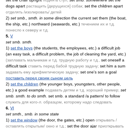
set the chair upright
поднять стул;
set smb. somewhere
set the
dogs apart
растащить [дерущихся] собак;
set the children apart
отделять /изолировать/ детей
2)
set smb., smth. in some direction
the current set them
(the boat,
the ship, etc.)
northward
(seawards, etc.)
течением их и т.д.
понесло к северу и т.д.
5.
V
set smb. smth.
1)
set the boys
(the students, the employees, etc.)
a difficult job
(an easy task, a difficult problem, the job of cleaning the yard, etc.)
(заплавать мальчикам и т.д. трудную работу и т.д.,
set oneself a
difficult task
ставить перед бабой трудную задачу;
set him a sum
задавать ему арифметическую задачу;
set one's son a goal
поставить перед своим сыном цель
2)
set the children
(the younger boys, youngsters, other people,
etc.)
a good example
подавать детям и т.д. хороший пример;
set
smb. smth. to do smth.
set smb. a standard /a pattern/ to follow
служить для кого-л. образцом, которому надо следовать
6.
VI
set smth., smb. in some state
1)
set the window
(the door, the gates, etc.)
open
открывать /
оставлять открытым/ окно и т.д.;
set the door ajar
приоткрывать