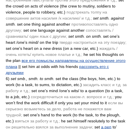
настроенным /выступать/ против этого предложения и т.д.;
set
the crowd on acts of violence
(the crew to mutiny, soldiers to
violence, people to robbery, etc.)
подстрекать толпу на
совершение актов насилия /к насилию/ и т.д.;
set smth. against
smth.
set one thing against another
противопоставлять одно
другому;
set one language against another
сопоставлять /
сравнивать/ один язык с другим;
set smth. on smth.
set one's
heart /one's mind/ on the trip
твердо настроиться на эту поездку;
set one's heart on a new dress
(on a new car, etc.)
жаждать /
очень хотеть/ купить новое платье и т.д.;
he set his thoughts on
the plan
все его помыслы направлены на осуществление этого
плана
|| set him at odds with his friends
рассорить его с
друзьями
6)
set smb., smth. to smth.
set the class
(the boys, him, etc.)
to
work
(to a task, to sums, to dictation, etc.)
засадить класс и т.д. за
работу и т.д.;
set one's mind /one's wits/ to a question
(to a task,
to a job, etc.)
сосредоточиться на каком-л. вопросе и т.д.;
you
won't find the work difficult if only you set your mind to it
если вы
серьезно возьметесь за дело, работа не покажется вам
трудной;
set one's hand to the work
(to the task, to the plough,
etc.)
взяться за работу и т.д.;
he set himself resolutely to the task
он решительно взялся за выполнение задачи;
set
а реп
to'