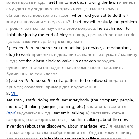
колоть дрова и т.д.;
I set him to work at mowing the lawn
я велел
ему /дал ему задание/ постричь газон; я вменил ему в
обязанность подстригать газон;
whom did you set to do this?
кому вы поручили это сделать?;
I set myself to study the problem
я решил взяться за изучение этого вопроса;
he set himself to
finish the job by the end of May
он твердо решил /поставил себе
целью/ закончить работу к концу мая
2)
set smth. to do smth.
set a machine
(a device, a mechanism,
etc.)
to work
приводить в действие /завалять. запускать/ машину
и т.д.;
set the alarm clock to wake us at seven
заводить
будильник, чтобы он поднял нас в семь часов, поставить
будильник на семь часов
3)
set smth. to do smth.
set a pattern to be followed
подавать
пример; создавать пример для подражания
8.
VIII
set smb., smth. doing smth.
set everybody
(the company, people,
me, etc.)
thinking
(singing, running, etc.)
заставить всех и т.д.
(при)
задуматься и т.д.;
set smb. talking
а) заставить кого-л.
говорить, разговорить кого-л.;
I set him talking about the new
invention
(about the discovery, about marriage, etc.)
я навел его
на разговор о новом изобретении и т.д.; б) дать кому-л. пищу