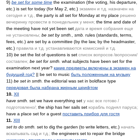
9)
be set for some time
the examination
(the voting, his departure,
etc.)
is set for today
(for May 2, etc.)
экзамен и т.д. назначен на
сегодня и т.д.,
the party is all set for Monday at my place
решено
вечеринку провести в понедельник у меня;
the time and date of
the meeting have not yet been set
дата и время собрания еще
не установлены;
be set by smth., smb.
rules
(standards, terms,
fees, etc.)
are set by a committee
(by the law, by the headmaster,
etc.)
правила и т.д. устанавливаются комиссией и т.д.
10)
be
set the list of questions is set
список вопросов /вопросник/
составлен;
be set for smth.
what subjects have been set for the
examination next year?
какие предметы включены в экзамен на
будущий год?
|| be set to music
быть положенным на музыку
11)
be set in smth.
the editorial was set in boldface type
передовая была набрана жирным шрифтом
10.
XII
have smth.
set we have everything set
у нас все готово /
подготовлено/;
the ship has her sails set
корабль поднял паруса;
have a place set for a guest
поставить прибор для гостя
11.
XIII
set to do smth.
set to dig the garden
(to write letters, etc.)
начать
вскапывать сад и т.д.;
the engineers set to repair the bridge