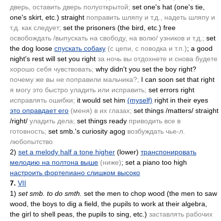
дверь, оставить дверь полуоткрытой;
set one's hat
(one's tie,
one's skirt, etc.)
straight
поправить шляпу и т.д., надеть шляпу и
т.д. как следует;
set the prisoners
(the bird, etc.)
free
освобождать /выпускать на свободу, на волю/ узников и т.д.;
set
the dog loose
спускать собаку
(с цепи, с поводка и т.п.)
; a good
night's rest will set you right
за ночь вы отдохнете и снова будете
хорошо себя чувствовать;
why didn't you set the boy right?
почему же вы не поправили мальчика?;
I can soon set that right
я могу это быстро уладить или исправить;
set errors right
исправлять ошибки;
it would set him
(myself)
right in their eyes
это оправдает его
(меня)
в их глазах;
set things /matters/ straight
/right/
уладить дела;
set things ready
приводить все в
готовность;
set smb.'s curiosity agog
возбуждать чье-л.
любопытство
2)
set a melody half a tone higher
(lower)
транспонировать
мелодию на полтона выше
(ниже)
; set a piano too high
настроить фортепиано слишком высоко
7.
VII
1)
set smb. to do smth.
set the men to chop wood
(the men to saw
wood, the boys to dig a field, the pupils to work at their algebra,
the girl to shell peas, the pupils to sing, etc.)
заставлять рабочих