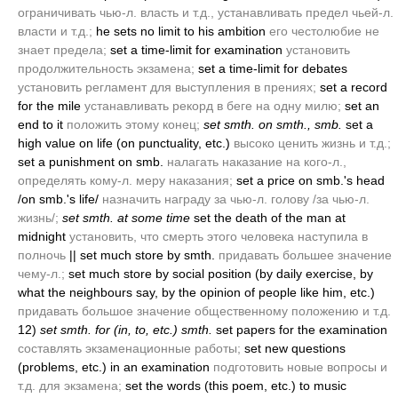
ограничивать чью-л. власть и т.д., устанавливать предел чьей-л.
власти и т.д.;
he sets no limit to his ambition
его честолюбие не
знает предела;
set a time-limit for examination
установить
продолжительность экзамена;
set a time-limit for debates
установить регламент для выступления в прениях;
set a record
for the mile
устанавливать рекорд в беге на одну милю;
set an
end to it
положить этому конец;
set smth. on smth., smb.
set a
high value on life
(on punctuality, etc.)
высоко ценить жизнь и т.д.;
set a punishment on smb.
налагать наказание на кого-л.,
определять кому-л. меру наказания;
set a price on smb.'s head
/on smb.'s life/
назначить награду за чью-л. голову /за чью-л.
жизнь/;
set smth. at some time
set the death of the man at
midnight
установить, что смерть этого человека наступила в
полночь
|| set much store by smth.
придавать большее значение
чему-л.;
set much store by social position
(by daily exercise, by
what the neighbours say, by the opinion of people like him, etc.)
придавать большое значение общественному положению и т.д.
12)
set smth. for
(in, to, etc.)
smth.
set papers for the examination
составлять экзаменационные работы;
set new questions
(problems, etc.)
in an examination
подготовить новые вопросы и
т.д. для экзамена;
set the words
(this poem, etc.)
to music