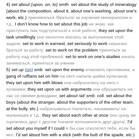
4)
set about
(upon, on, to)
smth.
set about the study of mineralogy
(about the composition, about it, about one's washing, about one's
work, etc.)
приниматься /браться/ за изучение минералогии и
т.д.;
I don't know how to set about this job
не знаю, как
приступить /как подступиться/ к этой работе;
they set upon the
task unwillingly
они неохотно взялись за выполнение этой
задачи;
set to work in earnest, set seriously to work
серьезно
браться за работу;
set to work on the problem
приняться за
работу над этой проблемой;
set to work on one's studies
начать
заниматься, приняться за учение
5)
set up
(on)
smb.
set upon the enemy
атаковать противника; а
gang of ruffians set on him
на него напала шайка хулиганов;
they set upon him with blows
они набросились на него с
кулаками;
they set upon us with arguments
они обрушились на
нас со своими доводами;
set about /at/ smb.
coll. set about the
boys
(about the stranger, about the supporters of the other team,
at the bully, etc.)
набрасываться /налетать, наскакивать/ на
мальчишек и т.д.;
they set about each other at once
они сразу же
сцепились друг с другом /начали колошматить друг друга/;
I'd
set about you myself if I could
я бы сам отколотил тебя, если бы
мог;
I'd set about him with a stick
(with the butt of the spade, etc.)