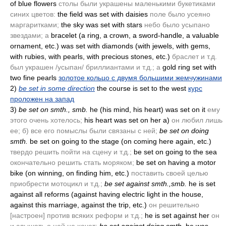
of blue flowers
столы были украшены маленькими букетиками
синих цветов:
the field was set with daisies
поле было усеяно
маргаритками;
the sky was set with stars
небо было усыпано
звездами; а
bracelet
(a ring, a crown, a sword-handle, a valuable
ornament, etc.)
was set with diamonds
(with jewels, with gems,
with rubies, with pearls, with precious stones, etc.)
браслет и т.д.
был украшен /усыпан/ бриллиантами и т.д.; а
gold ring set with
two fine pearls
золотое кольцо с двумя большими жемчужинами
2)
be set in some direction
the course is set to the west
курс
проложен на запад
3)
be set on smth., smb.
he
(his mind, his heart)
was set on it
ему
этого очень хотелось;
his heart was set on her a)
он любил лишь
ее; б) все его помыслы были связаны с ней;
be set on doing
smth.
be set on going to the stage
(on coming here again, etc.)
твердо решить пойти на сцену и т.д.;
be set on going to the sea
окончательно решить стать моряком;
be set on having a motor
bike
(on winning, on finding him, etc.)
поставить своей целью
приобрести мотоцикл и т.д.;
be set against smth.,smb.
he is set
against all reforms
(against having electric light in the house,
against this marriage, against the trip, etc.)
он решительно
[настроен] против всяких реформ и т.д.;
he is set against her
он