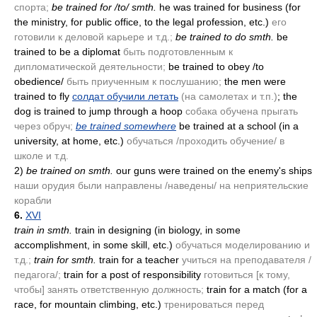
спорта;
be trained for /to/ smth.
he was trained for business
(for
the ministry, for public office, to the legal profession, etc.)
его
готовили к деловой карьере и т.д.;
be trained to do smth.
be
trained to be a diplomat
быть подготовленным к
дипломатической деятельности;
be trained to obey /to
obedience/
быть приученным к послушанию;
the men were
trained to fly
солдат обучили летать
(на самолетах и т.п.)
; the
dog is trained to jump through a hoop
собака обучена прыгать
через обруч;
be trained somewhere
be trained at a school
(in a
university, at home, etc.)
обучаться /проходить обучение/ в
школе и т.д.
2)
be trained on smth.
our guns were trained on the enemy's ships
наши орудия были направлены /наведены/ на неприятельские
корабли
6.
XVI
train in smth.
train in designing
(in biology, in some
accomplishment, in some skill, etc.)
обучаться моделированию и
т.д.;
train for smth.
train for a teacher
учиться на преподавателя /
педагога/;
train for a post of responsibility
готовиться [к тому,
чтобы] занять ответственную должность;
train for a match
(for a
race, for mountain climbing, etc.)
тренироваться перед