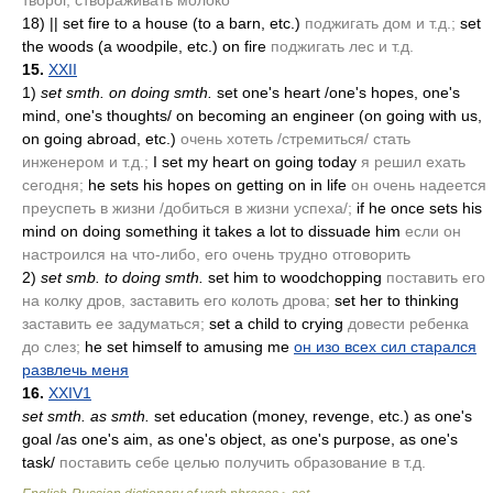
творог, створаживать молоко
18)
|| set fire to a house
(to a barn, etc.)
поджигать дом и т.д.;
set
the woods
(a woodpile, etc.)
on fire
поджигать лес и т.д.
15.
XXII
1)
set smth. on doing smth.
set one's heart /one's hopes, one's
mind, one's thoughts/ on becoming an engineer
(on going with us,
on going abroad, etc.)
очень хотеть /стремиться/ стать
инженером и т.д.;
I set my heart on going today
я решил ехать
сегодня;
he sets his hopes on getting on in life
он очень надеется
преуспеть в жизни /добиться в жизни успеха/;
if he once sets his
mind on doing something it takes a lot to dissuade him
если он
настроился на что-либо, его очень трудно отговорить
2)
set smb. to doing smth.
set him to woodchopping
поставить его
на колку дров, заставить его колоть дрова;
set her to thinking
заставить ее задуматься;
set a child to crying
довести ребенка
до слез;
he set himself to amusing me
он изо всех сил старался
развлечь меня
16.
XXIV1
set smth. as smth.
set education
(money, revenge, etc.)
as one's
goal /as one's aim, as one's object, as one's purpose, as one's
task/
поставить себе целью получить образование в т.д.