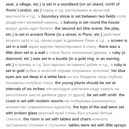
seat, a village, etc.)
is set in a woodland
(on an island, north of
/from/ London, etc.)
город и т.д. расположен в лесистой
местности и т.д.; а
boundary stone is set between two fields
поля
разделяет межевой камень; а
balcony is set round the house
вокруг дома идет балкон;
the second act
(the scene, the play,
etc.)
is set in ancient Rome
(in a street, in Paris, etc.)
действие
второго акта и т.д. происходит в древнем Риме и т.д.; а
screen is
set in a wall
экран вделан /вмонтирован/ в стену;
there was a
little door set in a wall
в стене была маленькая дверка; а
ruby
(a
diamond, etc.)
was set in a buckle
(in a gold ring, in an earring,
etc.)
в пряжку и т.д. был вделан /вставлен/ рубин и т.д.; а
ruby is
set in gold
рубин в золотой оправе /оправлен золотом/;
his blue
eyes are set deep in a white face
на его бледном лице глубоко
посажены голубые глаза;
the young plants should be set at
intervals of six inches
эти молодые растения надо сажать на
расстоянии шести дюймов [друг от друга];
be set with smth.
the
coast is set with modem resorts
на побережье раскинулось
множество современных курортов;
the tops of the wall were set
with broken glass
верхний край стены был утыкан битым
стеклом;
the room is set with tables and chairs
комната
заставлена столами и стульями;
tables were set with little sprays