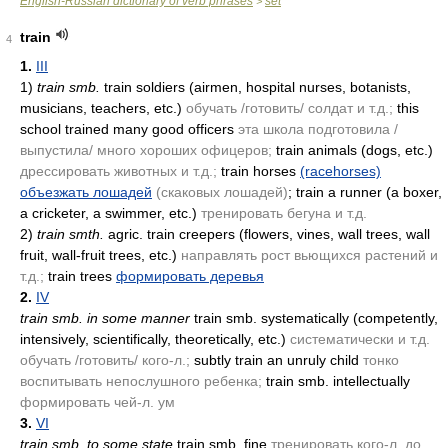
English-Russian dictionary of verb phrases
set
>
train
4
1.
III
1)
train smb.
train soldiers
(airmen, hospital nurses, botanists,
musicians, teachers, etc.)
обучать /готовить/ солдат и т.д.;
this
school trained many good officers
эта школа подготовила /
выпустила/ много хороших офицеров;
train animals
(dogs, etc.)
дрессировать животных и т.д.;
train horses
(racehorses)
объезжать лошадей
(скаковых лошадей)
; train a runner
(a boxer,
a cricketer, a swimmer, etc.)
тренировать бегуна и т.д.
2)
train smth.
agric. train creepers
(flowers, vines, wall trees, wall
fruit, wall-fruit trees, etc.)
направлять рост вьющихся растений и
т.д.;
train trees
формировать деревья
2.
IV
train smb. in some manner
train smb. systematically
(competently,
intensively, scientifically, theoretically, etc.)
систематически и т.д.
обучать /готовить/ кого-л.;
subtly train an unruly child
тонко
воспитывать непослушного ребенка;
train smb. intellectually
формировать чей-л. ум
3.
VI
train smb. to some state
train smb. fine
тренировать кого-л. до