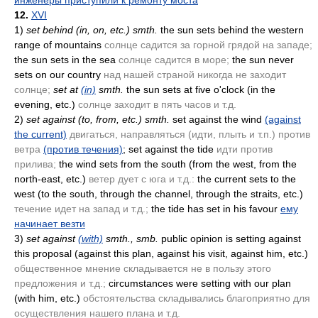
инженеры приступили к ремонту моста
12.
XVI
1)
set behind
(in, on, etc.)
smth.
the sun sets behind the western
range of mountains
солнце садится за горной грядой на западе;
the sun sets in the sea
солнце садится в море;
the sun never
sets on our country
над нашей страной никогда не заходит
солнце;
set at
(in)
smth.
the sun sets at five o'clock
(in the
evening, etc.)
солнце заходит в пять часов и т.д.
2)
set against
(to, from, etc.)
smth.
set against the wind
(against
the current)
двигаться, направляться
(идти, плыть и т.п.)
против
ветра
(против течения)
; set against the tide
идти против
прилива;
the wind sets from the south
(from the west, from the
north-east, etc.)
ветер дует с юга и т.д.:
the current sets to the
west
(to the south, through the channel, through the straits, etc.)
течение идет на запад и т.д.;
the tide has set in his favour
ему
начинает везти
3)
set against
(with)
smth., smb.
public opinion is setting against
this proposal
(against this plan, against his visit, against him, etc.)
общественное мнение складывается не в пользу этого
предложения и т.д.;
circumstances were setting with our plan
(with him, etc.)
обстоятельства складывались благоприятно для
осуществления нашего плана и т.д.