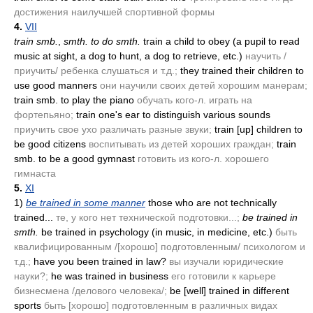
достижения наилучшей спортивной формы
4.
VII
train smb.
,
smth. to do smth.
train a child to obey
(a pupil to read
music at sight, a dog to hunt, a dog to retrieve, etc.)
научить /
приучить/ ребенка слушаться и т.д.;
they trained their children to
use good manners
они научили своих детей хорошим манерам;
train smb. to play the piano
обучать кого-л. играть на
фортепьяно;
train one's ear to distinguish various sounds
приучить свое ухо различать разные звуки;
train [up] children to
be good citizens
воспитывать из детей хороших граждан;
train
smb. to be a good gymnast
готовить из кого-л. хорошего
гимнаста
5.
XI
1)
be trained in some manner
those who are not technically
trained...
те, у кого нет технической подготовки...;
be trained in
smth.
be trained in psychology
(in music, in medicine, etc.)
быть
квалифицированным /[хорошо] подготовленным/ психологом и
т.д.;
have you been trained in law?
вы изучали юридические
науки?;
he was trained in business
его готовили к карьере
бизнесмена /делового человека/;
be [well] trained in different
sports
быть [хорошо] подготовленным в различных видах