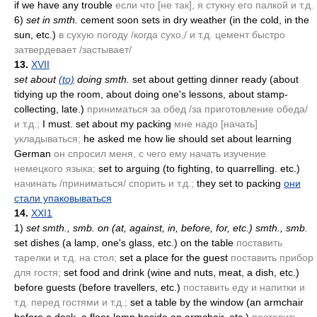
if we have any trouble
если что [не так], я стукну его палкой и т.д.
6)
set in smth.
cement soon sets in dry weather
(in the cold, in the
sun, etc.)
в сухую погоду /когда сухо,/ и т.д. цемент быстро
затвердевает /застывает/
13.
XVII
set about
(to)
doing smth.
set about getting dinner ready
(about
tidying up the room, about doing one's lessons, about stamp-
collecting, late.)
приниматься за обед /за приготовление обеда/
и т.д.;
I must. set about my packing
мне надо [начать]
укладываться;
he asked me how lie should set about learning
German
он спросил меня, с чего ему начать изучение
немецкого языка;
set to arguing
(to fighting, to quarrelling. etc.)
начинать /приниматься/ спорить и т.д.;
they set to packing
они
стали упаковываться
14.
XXI1
1)
set smth., smb. on
(at, against, in, before, for, etc.)
smth., smb.
set dishes
(a lamp, one's glass, etc.)
on the table
поставить
тарелки и т.д. на стол;
set a place for the guest
поставить прибор
для гостя;
set food and drink
(wine and nuts, meat, a dish, etc.)
before guests
(before travellers, etc.)
поставить еду и напитки и
т.д. перед гостями и т.д.;
set a table by the window
(an armchair