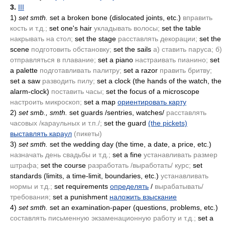
3.
III
1)
set smth.
set a broken bone
(dislocated joints, etc.)
вправить
кость и т.д.;
set one's hair
укладывать волосы;
set the table
накрывать на стол;
set the stage
расставлять декорации;
set the
scene
подготовить обстановку;
set the sails
а) ставить паруса; б)
отправляться в плавание;
set a piano
настраивать пианино;
set
a palette
подготавливать палитру;
set a razor
править бритву;
set a saw
разводить пилу;
set a clock
(the hands of the watch, the
alarm-clock)
поставить часы;
set the focus of a microscope
настроить микроскоп;
set a map
ориентировать карту
2)
set smb., smth.
set guards /sentries, watches/
расставлять
часовых /караульных и т.п./;
set the guard
(the pickets)
выставлять караул
(пикеты)
3)
set smth.
set the wedding day
(the time, a date, a price, etc.)
назначать день свадьбы и т.д.;
set a fine
устанавливать размер
штрафа;
set the course
разработать /выработать/ курс;
set
standards
(limits, a time-limit, boundaries, etc.)
устанавливать
нормы и т.д.;
set requirements
определять
/
вырабатывать/
требования;
set a punishment
наложить взыскание
4)
set smth.
set an examination-paper
(questions, problems, etc.)
составлять письменную экзаменационную работу и т.д.;
set a