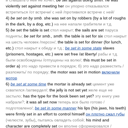
и слышать о ней не хочет;
be set against doing smth.
he was
violently set against meeting her
он упорно отказывался
встретиться /от встречи/ с ней /противился встрече с ней/
4)
be set on by smb.
she was set on by robbers
(by a lot of roughs
in the dark, by a dog, etc.)
на нее напали грабители и т.д.
5)
be
set the table is set
стол накрыт;
the sails are set
паруса
подняты;
be set for smb., smth.
the table is set for six
стол накрыт
на шесть человек /персон/;
the table is set for dinner
(for lunch,
etc.)
стол накрыт к обеду и т.д.;
be set in some state
slaves
(prisoners, hostages, etc.)
were set free /at liberty/
рабы и т.д.
были освобождены /отпущены на волю/;
this must be set in
order a)
это надо привести в порядок; б) это надо разместить /
разложить/ по порядку;
the motor was set in motion
включили
мотор
6)
be set at some time
the mortar is already set
цемент уже
схватился /затвердел/;
the jelly is not set yet
желе еще не
застыло;
has the type for the book been set yet?
эту книгу уже
набрали?;
it was all set now
теперь все было готово /
подготовлено/;
be set in some manner
his lips
(his jaws, his teeth)
were firmly set in an effort to control himself
он плотно сжал губы
(челюсти, зубы)
,
пытаясь овладеть собой;
his mind and
character are completely set
он вполне сформировался /