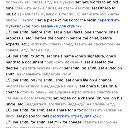
положить эти слова и т.д. на музыку;
set new words to an old
tune
сочинить новые слова на старый мотив;
set Othello to
music
а) написать музыку к "Отелло"; б) написать /сочинить/
оперу "Отелло";
set a piece of music for the violin
переложить
музыкальное произведение для скрипки
13)
set smth. before smb.
set a plan
(facts, one's theory, one's
proposals, etc.)
before the council
(before the chief, before
experts, etc.)
изложить совету /представить на рассмотрение
совета/ и т.д. план и т.д.
14)
set smth. to smth.
set one's name /one's signature, one's
hand/ to a document
подписать документ;
set a seal to the
decree
скрепить указ печатью;
set smth. on smth.
set a veto on
smth.
накладывать запрет на что-л.
15)
set smth. on
(in)
smth., smb.
set one's life on a chance
рисковать жизнью в надежде на удачу;
set one's future on a
chance
строить планы на будущее в расчете на счастливое
стечение обстоятельств;
set hopes on a chance
(on him, on his
uncle, etc.)
надеяться /возлагать надежды/ на случай и т.д.
16)
set smth. for smb.
set a snare for a fox
поставить капкан на
лису;
set poison for rats
разложить отраву для крыс
17)
set smth. for smth.
set milk for cheese
ставить молоко на