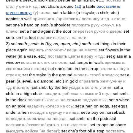
before a desk, a floor-lamp beside an armchair, etc.)
поставить
стол у окна и т.д.;
set chairs around
(at)
a table
расставлять
стулья вокруг
(у)
стола;
set a ladder
(a bicycle, a stick, etc.)
against a wall
прислонить /приставить/ лестницу и т.д. к стене;
set one's hand on smb.'s shoulder
положить руку кому-л. на
плечо;
set a hand against the door
опереться рукой о дверь;
set
smb. on his feet
поставить кого-л. на ноги
2)
set smth., smb. in
(by, on, upon, etc.)
smth.
set things in their
place again
вернуть /положить/ вещи на место;
set flowers in the
water
(in a vase, etc.)
поставить цветы в воду и т.д.;
set glass in a
window
вставлять стекло в окно;
set lamps in 'walls
вделывать
светильники в стены;
set one's foot in the stirrup
вставить ногу в
стремя;
set the stake in the ground
вкопать столб в землю;
set a
pearl
(a jewel, a diamond, etc.)
in gold
оправлять жемчужину и
т.д. в золото;
set smb. by the fire
усадить кого-л. у огня:
set a
child in a high chair
посадить ребенка ка высокий стул;
set smb.
in the dock
посадить кого-л. на скамью подсудимых;
set a wheel
on an axle
насадить колесо на ось:
set a hen on eggs, set eggs
under a hen
посадить курицу на яйца;
set a boy on horseback
подсадить мальчика на лошадь;
set smb. on the pedestal
поставить /возвести/ кого-л. на пьедестал;
set troops on shore
высадить войска [на берег];
set one's foot oil a step
поставить