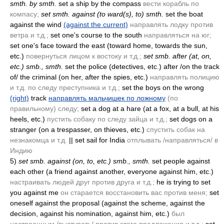
smth. by smth.
set a ship by the compass
вести корабль по
компасу;
set smth. against
(to ward(s), to)
smth.
set the boat
against the wind
(against the current)
направлять лодку против
ветра и т.д.;
set one's course to the south
направляться на юг;
set one's face toward the east
(toward home, towards the sun,
etc.)
повернуться лицом к востоку и т.д.;
set smb. after
(at, on,
etc.)
smb., smth.
set the police
(detectives, etc.)
after /on the track
of/ the criminal
(on her, after the spies, etc.)
направлять полицию
и т.д. по следу преступника и т.д.;
set the boys on the wrong
(right)
track
направлять мальчишек по ложному
(по
правильному)
следу;
set a dog at a hare
(at a fox, at a bull, at his
heels, etc.)
пустить собаку по следу зайца и т.д.;
set dogs on a
stranger
(on a trespasser, on thieves, etc.)
спустить собак на
незнакомца и т.д.
|| set sail for India
отплывать /направляться/ в
Индию
5)
set smb. against
(on, to, etc.)
smb., smth.
set people against
each other
(a friend against another, everyone against him, etc.)
настраивать людей друг против друга и т.д.;
he is trying to set
you against me
он старается восстановить вас против меня;
set
oneself against the proposal
(against the scheme, against the
decision, against his nomination, against him, etc.)
был