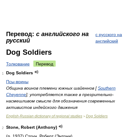
Перевод:
с английского на
с русского на
русский
английский
Dog Soldiers
Толкование
Перевод
Dog Soldiers
1
Псы-воины
Община воинов племени южных шайеннов [
Southern
Cheyenne
]; употребляется также в презрительно-
насмешливом смысле для обозначения современных
активистов индейского движения
English-Russian dictionary of regional studies
Dog Soldiers
>
Stone, Robert (Anthony)
2
(р. 1937) Стоун, Роберт (Энтони)