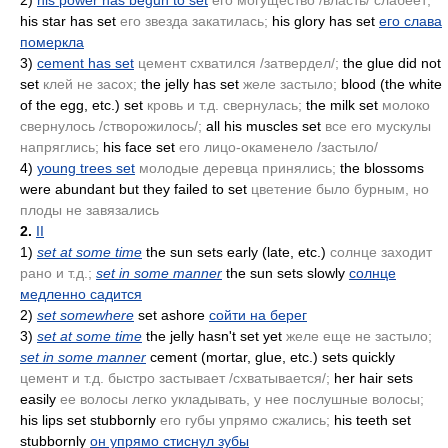
2)
his power has begun to set
его могущество /власть/ слабеет;
his star has set
его звезда закатилась;
his glory has set
его слава
померкла
3)
cement has set
цемент схватился /затвердел/;
the glue did not
set
клей не засох;
the jelly has set
желе застыло;
blood
(the white
of the egg, etc.)
set
кровь и т.д. свернулась;
the milk set
молоко
свернулось /створожилось/;
all his muscles set
все его мускулы
напряглись;
his face set
его лицо-окаменело /застыло/
4)
young trees set
молодые деревца принялись;
the blossoms
were abundant but they failed to set
цветение было бурным, но
плоды не завязались
2.
II
1)
set at some time
the sun sets early
(late, etc.)
солнце заходит
рано и т.д.;
set in some manner
the sun sets slowly
солнце
медленно садится
2)
set somewhere
set ashore
сойти на берег
3)
set at some time
the jelly hasn't set yet
желе еще не застыло;
set in some manner
cement
(mortar, glue, etc.)
sets quickly
цемент и т.д. быстро застывает /схватывается/;
her hair sets
easily
ее волосы легко укладывать, у нее послушные волосы;
his lips set stubbornly
его губы упрямо сжались;
his teeth set
stubbornly
он упрямо стиснул зубы