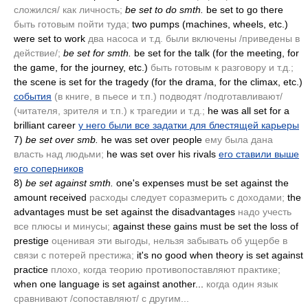
сложился/ как личность;
be set to do smth.
be set to go there
быть готовым пойти туда;
two pumps
(machines, wheels, etc.)
were set to work
два насоса и т.д. были включены /приведены в
действие/;
be set for smth.
be set for the talk
(for the meeting, for
the game, for the journey, etc.)
быть готовым к разговору и т.д.;
the scene is set for the tragedy
(for the drama, for the climax, etc.)
события
(в книге, в пьесе и т.п.)
подводят /подготавливают/
(читателя, зрителя и т.п.)
к трагедии и т.д.;
he was all set for a
brilliant career
у него были все задатки для блестящей карьеры
7)
be set over smb.
he was set over people
ему была дана
власть над людьми;
he was set over his rivals
его ставили выше
его соперников
8)
be set against smth.
one's expenses must be set against the
amount received
расходы следует соразмерить с доходами;
the
advantages must be set against the disadvantages
надо учесть
все плюсы и минусы;
against these gains must be set the loss of
prestige
оценивая эти выгоды, нельзя забывать об ущербе в
связи с потерей престижа;
it's no good when theory is set against
practice
плохо, когда теорию противопоставляют практике;
when one language is set against another...
когда один язык
сравнивают /сопоставляют/ с другим...