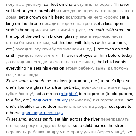
ногу на ступеньку;
set foot on shore
ступить на берег;
I'll never
set foot on your threshold
я никогда не переступлю порог вашего
дома;
set a crown on his head
возложить на него корону;
set a
king on the throne
посадить короля на трон;
set a kiss upon
smb.'s hand
приложиться к чьей-л. руке;
set smth. with smth.
set
the top of the wall with broken glass
утыкать верхнюю часть
стены битым стеклом;
set this bed with tulips
(with geraniums,
etc.)
засадить эту клумбу тюльпанами и т.д.
|| set eyes on smb.,
smth.
увидеть кого-л что-л.,
I never set eyes on him before today
до сегодняшнего дня я его в глаза не видел;
that child wants
everything he sets his eyes on
этому ребенку вынь, да положь
все, что он видит
3)
set smth. to smth.
set a glass
(a trumpet, etc.)
to one's lips, set
one's lips to a glass
(to a trumpet, etc.)
подносить стакан и т.д. к
губам /ко рту/;
set a match
(a lighter)
to a cigarette
(to old papers,
to a fire, etc.)
подносить спичку
(зажигалку)
к сигарете и т.д.;
set
one's shoulder to the door
налечь плечом на дверь;
set spurs to
a horse
пришпорить лошадь
4)
set smb. across smth.
set him across the river
переправлять
его через реку /на другой берег/;
set a child across the street
перевести ребенка на другую сторону улицы /через улицу/;
set