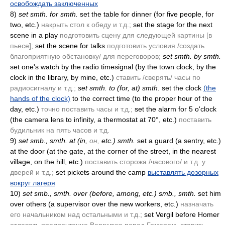
освобождать заключенных
8)
set smth. for smth.
set the table for dinner
(for five people, for
two, etc.)
накрыть стол к обеду и т.д.;
set the stage for the next
scene in a play
подготовить сцену для следующей картины [в
пьесе];
set the scene for talks
подготовить условия /создать
благоприятную обстановку/ для переговоров;
set smth. by smth.
set one's watch by the radio timesignal
(by the town clock, by the
clock in the library, by mine, etc.)
ставить /сверять/ часы по
радиосигналу и т.д.;
set smth. to
(for, at)
smth.
set the clock
(the
hands of the clock)
to the correct time
(to the proper hour of the
day, etc.)
точно поставить часы и т.д.;
set the alarm for 5 o'clock
(the camera lens to infinity, a thermostat at 70°, etc.)
поставить
будильник на пять часов и т.д.
9)
set smb., smth. at
(in,
он,
etc.)
smth.
set a guard
(a sentry, etc.)
at the door
(at the gate, at the corner of the street, in the nearest
village, on the hill, etc.)
поставить сторожа /часового/ и т.д. у
дверей и т.д.;
set pickets around the camp
выставлять дозорных
вокруг лагеря
10)
set smb., smth. over
(before, among, etc.)
smb., smth.
set him
over others
(a supervisor over the new workers, etc.)
назначать
его начальником над остальными и т.д.;
set Vergil before Homer