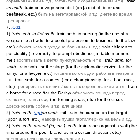
соревнованиями и т.д., готовиться к соревнованиям и т.д.;
train
on smth.
train on a vegetarian diet
(on [а diet of] beer and
beefsteak, etc.)
быть на вегетарианской и т.д. диете во время
тренировок
7.
XXI1
1)
train smb. in /to/ smth.
train smb. in nursing
(in the use of a
weapon, to a trade, to a useful profession, to business, to the law,
etc.)
обучать кого-л. уходу за больными и т.д.;
train children to
punctuality
(to veracity, to prompt obedience, in table manners,
me.)
воспитывать в детях пунктуальность и т.д.;
train smb. for
smth.
train smb. for the stage
(for the diplomatic service, for the
army, for a lawyer, etc.)
готовить кого-л. для работы в театре и
т.д.;
train smb. for a contest
(for a championship, for a boat race,
etc.)
тренировать /готовить/ кого-л. к соревнованиям и т.д.;
train
a horse for a race /for the Derby/
объезжать лошадь перед
скачками;
train a dog
(performing seals, etc.)
for the circus
дрессировать собаку и т.д. для цирка
2)
train smth.
(up)
on smth.
mil. train the cannon on the target
(upon a fort, etc.)
наводить пушки /артиллерию/ на цель и т.д.
3)
train smth. around
(in, etc.)
smth.
train roses against a wall
(the
vine around this post, branches in a certain direction, etc.)
заставить розы расти вдоль стены и т.д.