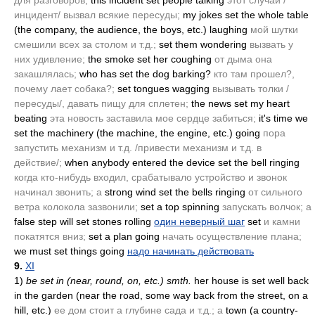
для разговоров;
this incident set people talking
этот случай /
инцидент/ вызвал всякие пересуды;
my jokes set the whole table
(the company, the audience, the boys, etc.)
laughing
мой шутки
смешили всех за столом и т.д.;
set them wondering
вызвать у
них удивление;
the smoke set her coughing
от дыма она
закашлялась;
who has set the dog barking?
кто там прошел?,
почему лает собака?;
set tongues wagging
вызывать толки /
пересуды/, давать пищу для сплетен;
the news set my heart
beating
эта новость заставила мое сердце забиться;
it's time we
set the machinery
(the machine, the engine, etc.)
going
пора
запустить механизм и т.д. /привести механизм и т.д. в
действие/;
when anybody entered the device set the bell ringing
когда кто-нибудь входил, срабатывало устройство и звонок
начинал звонить; а
strong wind set the bells ringing
от сильного
ветра колокола зазвонили;
set a top spinning
запускать волчок; а
false step will set stones rolling
один неверный шаг
set
и камни
покатятся вниз;
set a plan going
начать осуществление плана;
we must set things going
надо начинать действовать
9.
XI
1)
be set in
(near, round, on, etc.)
smth.
her house is set well back
in the garden
(near the road, some way back from the street, on a
hill, etc.)
ее дом стоит а глубине сада и т.д.; а
town
(a country-