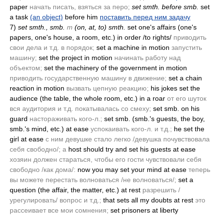
paper
начать писать, взяться за перо;
set smth. before smb.
set
a task
(an object)
before him
поставить перед ним задачу
7)
set smth., smb.
т
(on, at, to)
smth.
set one's affairs
(one's
papers, one's house, a room, etc.)
in order /to rights/
приводить
свои дела и т.д. в порядок;
set a machine in motion
запустить
машину;
set the project in motion
начинать работу над
объектом;
set the machinery of the government in motion
приводить государственную машину в движение;
set a chain
reaction in motion
вызвать цепную реакцию;
his jokes set the
audience
(the table, the whole room, etc.)
in a roar
от его шуток
вся аудитория и т.д. покатывалась со смеху;
set smb. on his
guard
настораживать кого-л.;
set smb.
(smb.'s guests, the boy,
smb.'s mind, etc.)
at ease
успокаивать кого-л. и т.д.;
he set the
girl at ease
с ним девушке стало легко /девушка почувствовала
себя свободно/; а
host should try and set his guests at ease
хозяин должен стараться, чтобы его гости чувствовали себя
свободно /как дома/:
now you may set your mind at ease
теперь
вы можете перестать волноваться /не волноваться/;
set a
question
(the affair, the matter, etc.)
at rest
разрешить /
урегулировать/ вопрос и т.д.;
that sets all my doubts at rest
это
рассеивает все мои сомнения;
set prisoners at liberty