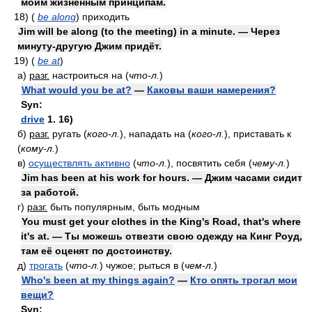
моим жизненным принципам.
18)
(
be along
)
приходить
Jim will be along (to the meeting) in a minute. — Через
минуту-другую Джим придёт.
19)
(
be at
)
а)
разг.
настроиться на
(
что-л.
)
What would you be at?
—
Каковы ваши намерения?
Syn:
drive
1. 16)
б)
разг.
ругать
(
кого-л.
)
, нападать на
(
кого-л.
)
, приставать к
(
кому-л.
)
в)
осуществлять активно
(
что-л.
)
, посвятить себя
(
чему-л.
)
Jim has been at his work for hours. — Джим часами сидит
за работой.
г)
разг.
быть популярным, быть модным
You must get your clothes in the King's Road, that's where
it's at. — Ты можешь отвезти свою одежду на Кинг Роуд,
там её оценят по достоинству.
д)
трогать
(
что-л.
)
чужое; рыться в
(
чем-л.
)
Who's been at my things again?
—
Кто опять трогал мои
вещи?
Syn: