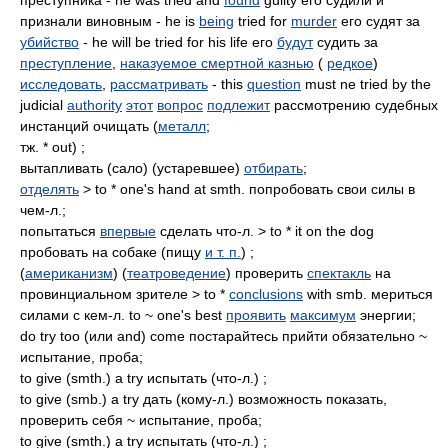
преступника - he was tried and
found
guilty его судили и
признали виновным - he is
being
tried for
murder
его судят за
убийство
- he will be tried for his life его
будут
судить за
преступление
,
наказуемое смертной казнью
(
редкое
)
исследовать
,
рассматривать
- this
question
must ne tried by the
judicial
authority
этот
вопрос
подлежит
рассмотрению судебных
инстанций очищать (
металл
;
тж. * out) ;
вытапливать (сало) (устаревшее)
отбирать
;
отделять
> to * one's hand at smth. попробовать свои силы в
чем-л.;
попытаться
впервые
сделать что-л. > to * it on the dog
пробовать на собаке (пищу
и т. п.
) ;
(
американизм
) (
театроведение
) проверить
спектакль
на
провинциальном зрителе > to *
conclusions
with smb. мериться
силами с кем-л. to ~ one's best
проявить
максимум
энергии;
do try too (или and) come постарайтесь прийти обязательно ~
испытание, проба;
to give (smth.) a try испытать (что-л.) ;
to give (smb.) a try дать (кому-л.) возможность показать,
проверить себя ~ испытание, проба;
to give (smth.) a try испытать (что-л.) ;