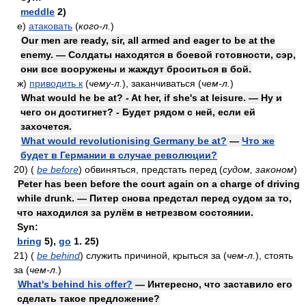
meddle
2)
е)
атаковать
(
кого-л.
)
Our men are ready, sir, all armed and eager to be at the
enemy. — Солдаты находятся в боевой готовности, сэр,
они все вооружены и жаждут броситься в бой.
ж)
приводить к
(
чему-л.
)
, заканчиваться
(
чем-л.
)
What would he be at? - At her, if she's at leisure. — Ну и
чего он достигнет? - Будет рядом с ней, если ей
захочется.
What would revolutionising Germany be at?
—
Что же
будет в Германии в случае революции?
20)
(
be before
)
обвиняться, предстать перед
(
судом, законом
)
Peter has been before the court again on a charge of driving
while drunk. — Питер снова предстал перед судом за то,
что находился за рулём в нетрезвом состоянии.
Syn:
bring
5),
go
1. 25)
21)
(
be behind
)
служить причиной, крыться за
(
чем-л.
)
, стоять
за
(
чем-л.
)
What's behind his offer?
— Интересно, что заставило его
сделать такое предложение?