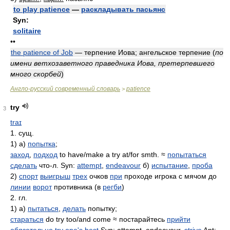
to play patience
—
раскладывать пасьянс
Syn:
solitaire
••
the patience of Job
— терпение Иова; ангельское терпение (
по
имени ветхозаветного праведника Иова, претерпевшего
много скорбей
)
Англо-русский современный словарь
patience
>
try
3
traɪ
1. сущ.
1) а)
попытка
;
заход
,
подход
to have/make a try at/for smth. ≈
попытаться
сделать
что-л. Syn:
attempt
,
endeavour
б)
испытание
,
проба
2)
спорт
выигрыш
трех
очков
при
проходе игрока с мячом до
линии
ворот
противника (в
регби
)
2. гл.
1) а)
пытаться
,
делать
попытку;
стараться
do try too/and come ≈ постарайтесь
прийти