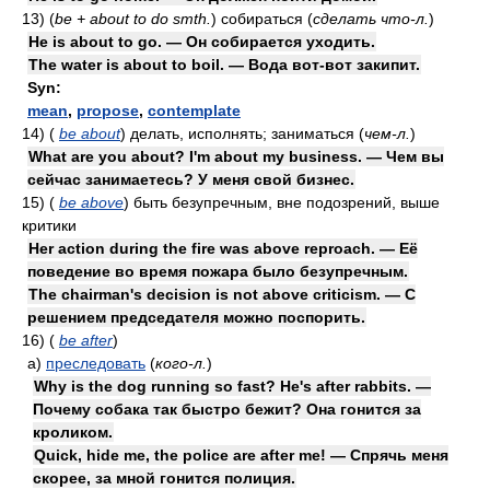
13)
(
be + about to do smth.
)
собираться
(
сделать что-л.
)
He is about to go. — Он собирается уходить.
The water is about to boil. — Вода вот-вот закипит.
Syn:
mean
,
propose
,
contemplate
14)
(
be about
)
делать, исполнять; заниматься
(
чем-л.
)
What are you about? I'm about my business. — Чем вы
сейчас занимаетесь? У меня свой бизнес.
15)
(
be above
)
быть безупречным, вне подозрений, выше
критики
Her action during the fire was above reproach. — Её
поведение во время пожара было безупречным.
The chairman's decision is not above criticism. — С
решением председателя можно поспорить.
16)
(
be after
)
а)
преследовать
(
кого-л.
)
Why is the dog running so fast? He's after rabbits. —
Почему собака так быстро бежит? Она гонится за
кроликом.
Quick, hide me, the police are after me! — Спрячь меня
скорее, за мной гонится полиция.