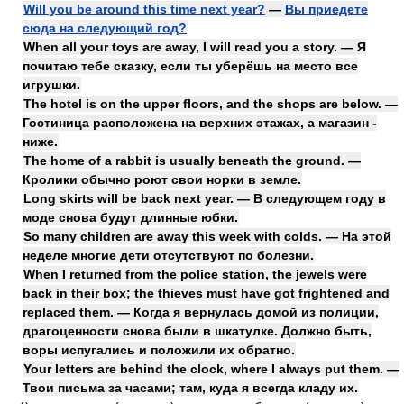
Will you be around this time next year?
—
Вы приедете
сюда на следующий год?
When all your toys are away, I will read you a story. — Я
почитаю тебе сказку, если ты уберёшь на место все
игрушки.
The hotel is on the upper floors, and the shops are below. —
Гостиница расположена на верхних этажах, а магазин -
ниже.
The home of a rabbit is usually beneath the ground. —
Кролики обычно роют свои норки в земле.
Long skirts will be back next year. — В следующем году в
моде снова будут длинные юбки.
So many children are away this week with colds. — На этой
неделе многие дети отсутствуют по болезни.
When I returned from the police station, the jewels were
back in their box; the thieves must have got frightened and
replaced them. — Когда я вернулась домой из полиции,
драгоценности снова были в шкатулке. Должно быть,
воры испугались и положили их обратно.
Your letters are behind the clock, where I always put them. —
Твои письма за часами; там, куда я всегда кладу их.