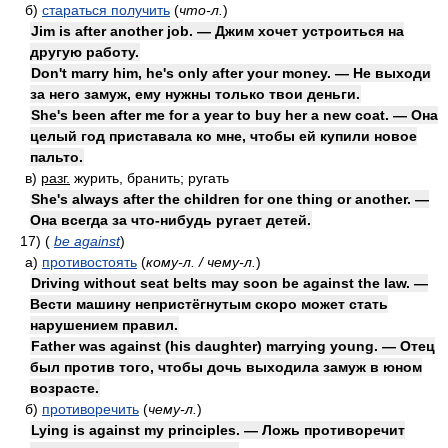
б)
стараться получить
(
что-л.
)
Jim is after another job. — Джим хочет устроиться на
другую работу.
Don't marry him, he's only after your money. — Не выходи
за него замуж, ему нужны только твои деньги.
She's been after me for a year to buy her a new coat. — Она
целый год приставала ко мне, чтобы ей купили новое
пальто.
в)
разг.
журить, бранить; ругать
She's always after the children for one thing or another. —
Она всегда за что-нибудь ругает детей.
17)
(
be against
)
а)
противостоять
(
кому-л. / чему-л.
)
Driving without seat belts may soon be against the law. —
Вести машину непристёгнутым скоро может стать
нарушением правил.
Father was against (his daughter) marrying young. — Отец
был против того, чтобы дочь выходила замуж в юном
возрасте.
б)
противоречить
(
чему-л.
)
Lying is against my principles. — Ложь противоречит