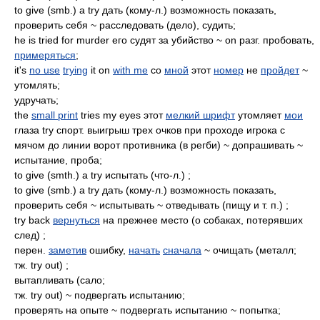
to give (smb.) a try дать (кому-л.) возможность показать,
проверить себя ~ расследовать (дело), судить;
he is tried for murder его судят за убийство ~ on разг. пробовать,
примеряться
;
it's
no use
trying
it on
with me
со
мной
этот
номер
не
пройдет
~
утомлять;
удручать;
the
small print
tries my eyes этот
мелкий шрифт
утомляет
мои
глаза try спорт. выигрыш трех очков при проходе игрока с
мячом до линии ворот противника (в регби) ~ допрашивать ~
испытание, проба;
to give (smth.) a try испытать (что-л.) ;
to give (smb.) a try дать (кому-л.) возможность показать,
проверить себя ~ испытывать ~ отведывать (пищу и т. п.) ;
try back
вернуться
на прежнее место (о собаках, потерявших
след) ;
перен.
заметив
ошибку,
начать
сначала
~ очищать (металл;
тж. try out) ;
вытапливать (сало;
тж. try out) ~ подвергать испытанию;
проверять на опыте ~ подвергать испытанию ~ попытка;