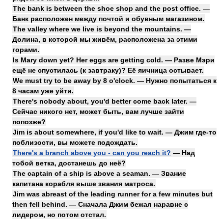
The bank is between the shoe shop and the post office. —
Банк расположен между почтой и обувным магазином.
The valley where we live is beyond the mountains. —
Долина, в которой мы живём, расположена за этими
горами.
Is Mary down yet? Her eggs are getting cold. — Разве Мэри
ещё не спустилась (к завтраку)? Её яичница остывает.
We must try to be away by 8 o'clock. — Нужно попытаться к
8 часам уже уйти.
There's nobody about, you'd better come back later. —
Сейчас никого нет, может быть, вам лучше зайти
попозже?
Jim is about somewhere, if you'd like to wait. — Джим где-то
поблизости, вы можете подождать.
There's a branch above you - can you reach it?
— Над
тобой ветка, достанешь до неё?
The captain of a ship is above a seaman. — Звание
капитана корабля выше звания матроса.
Jim was abreast of the leading runner for a few minutes but
then fell behind. — Сначала Джим бежал наравне с
лидером, но потом отстал.