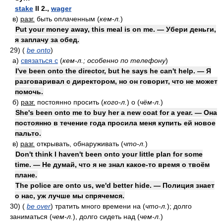
stake
II 2.,
wager
в)
разг.
быть оплаченным
(
кем-л.
)
Put your money away, this meal is on me. — Убери деньги,
я заплачу за обед.
29)
(
be onto
)
а)
связаться с
(
кем-л.; особенно по телефону
)
I've been onto the director, but he says he can't help. — Я
разговаривал с директором, но он говорит, что не может
помочь.
б)
разг.
постоянно просить
(
кого-л.
)
о
(
чём-л.
)
She's been onto me to buy her a new coat for a year. — Она
постоянно в течение года просила меня купить ей новое
пальто.
в)
разг.
открывать, обнаруживать
(
что-л.
)
Don't think I haven't been onto your little plan for some
time. — Не думай, что я не знал какое-то время о твоём
плане.
The police are onto us, we'd better hide. — Полиция знает
о нас, уж лучше мы спрячемся.
30)
(
be over
)
тратить много времени на
(
что-л.
)
; долго
заниматься
(
чем-л.
)
, долго сидеть над
(
чем-л.
)