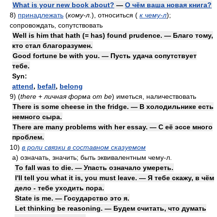
What is your new book about?
—
О чём ваша новая книга?
8)
принадлежать
(
кому-л.
)
, относиться
(
к чему-л
)
;
сопровождать, сопутствовать
Well is him that hath (= has) found prudence. — Благо тому,
кто стал благоразумен.
Good fortune be with you. — Пусть удача сопутствует
тебе.
Syn:
attend
,
befall
,
belong
9)
(
there + личная форма от be
)
иметься, наличествовать
There is some cheese in the fridge. — В холодильнике есть
немного сыра.
There are many problems with her essay. — С её эссе много
проблем.
10)
в роли связки в составном сказуемом
а)
означать, значить; быть эквивалентным чему-л.
To fall was to die. — Упасть означало умереть.
I'll tell you what it is, you must leave. — Я тебе скажу, в чём
дело - тебе уходить пора.
State is me. — Государство это я.
Let thinking be reasoning. — Будем считать, что думать