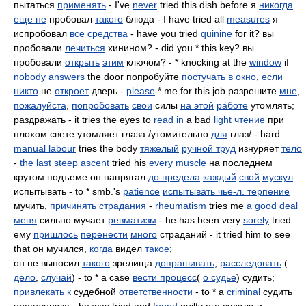
пытаться
применять
- I've
never
tried this dish before я
никогда
еще не
пробовал
такого
блюда - I have tried all
measures
я
испробовал
все средства
- have you tried
quinine
for it? вы
пробовали
лечиться
хинином? - did you * this key? вы
пробовали
открыть
этим
ключом? - * knocking at the
window
if
nobody
answers
the door попробуйте
постучать
в окно
,
если
никто
не
откроет
дверь -
please
* me for this job разрешите
мне
,
пожалуйста
,
попробовать
свои
силы
на этой
работе
утомлять;
раздражать - it tries the eyes to
read in
a bad
light
чтение
при
плохом свете утомляет глаза /утомительно
для
глаз/ - hard
manual labour
tries the body
тяжелый
ручной труд
изнуряет
тело
-
the last
steep ascent
tried his
every
muscle
на последнем
крутом подъеме он напрягал
до предела
каждый
свой
мускул
испытывать - to * smb.'s
patience
испытывать чье-л. терпение
мучить,
причинять
страдания
-
rheumatism
tries me
a good deal
меня
сильно мучает
ревматизм
- he has been very
sorely
tried
ему
пришлось
перенести
много
страданий - it tried him to see
that он мучился,
когда
видел
такое
;
он не выносил
такого
зрелища
допрашивать
,
расследовать
(
дело
,
случай
) - to * a case
вести процесс
(
о судье
) судить;
привлекать к
судебной
ответственности
- to * a
criminal
судить