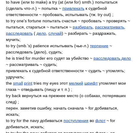
to have (или to make) a try (at (или for) smth.) попытаться
(сделать что-л.) ~ попытка ~
привлекать
к судебной
ответственности ~ пробовать, испытывать (тж. try out) ;
to try one's fortune попытать счастья ~ пробовать ~ проверять ~
пытаться, стараться ~ пытаться ~
разбирать
,
рассматривать
,
расследовать
(
дело
,
случай
) ~ разбирать ~ раздражать,
мучить;
to try (smb.'s) patience испытывать (чье-л.)
терпение
~
расследовать (дело), судить;
he is tried for murder его судят за убийство ~
расследовать дело
~ рассматривать ~ судить;
привлекать к судебной ответственности ~ судить ~ утомлять;
удручать;
the
small
print
tries my eyes этот
мелкий
шрифт
утомляет мои
глаза ~ отведывать (пищу и т. п.) ;
try back вернуться на прежнее место (о собаках, потерявших
след) ;
перен. заметив ошибку, начать сначала ~ for добиваться,
искать;
to try for the navy добиваться
поступления
во
флот
~ for
добиваться, искать;