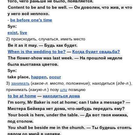
того, чего раньше не было, появляется.
Content to be and to be well. — Он доволен, что жив, и что
у него всё неплохо.
-
be before one's time
Syn:
exist
,
live
2)
происходить, случаться, иметь место
Be it as it may. — Будь как будет.
When is the wedding to be?
—
Когда будет свадьба?
The flower-show was last week. — На прошлой неделе
была выставка цветов.
Syn:
take place,
happen
,
occur
3)
занимать
(
какое-л. место, положение
)
; находиться
(
где-л.
)
,
принимать
(
какую-л.
)
позу
или
позицию
to be at home
—
находиться дома
I'm sorry, Mr Baker is not at home; can I take a message? —
Мистера Бейкера нет дома, что-нибудь передать ему?
Your book is here, under the table. — Да вот твоя книжка,
под столом.
You shall be beside me in the church. — Ты будешь стоять
рядом со мной в церкви.