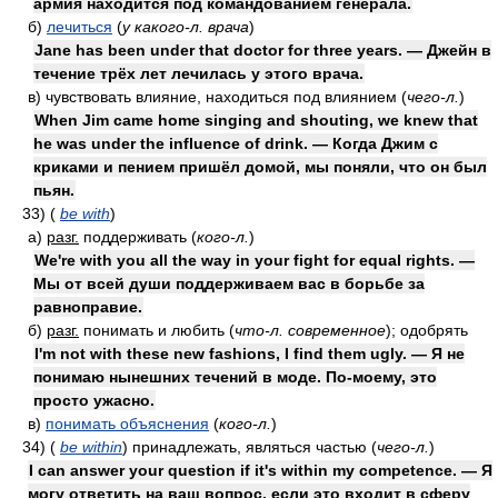
армия находится под командованием генерала.
б)
лечиться
(
у какого-л. врача
)
Jane has been under that doctor for three years. — Джейн в
течение трёх лет лечилась у этого врача.
в)
чувствовать влияние, находиться под влиянием
(
чего-л.
)
When Jim came home singing and shouting, we knew that
he was under the influence of drink. — Когда Джим с
криками и пением пришёл домой, мы поняли, что он был
пьян.
33)
(
be with
)
а)
разг.
поддерживать
(
кого-л.
)
We're with you all the way in your fight for equal rights. —
Мы от всей души поддерживаем вас в борьбе за
равноправие.
б)
разг.
понимать и любить
(
что-л. современное
)
; одобрять
I'm not with these new fashions, I find them ugly. — Я не
понимаю нынешних течений в моде. По-моему, это
просто ужасно.
в)
понимать объяснения
(
кого-л.
)
34)
(
be within
)
принадлежать, являться частью
(
чего-л.
)
I can answer your question if it's within my competence. — Я
могу ответить на ваш вопрос, если это входит в сферу