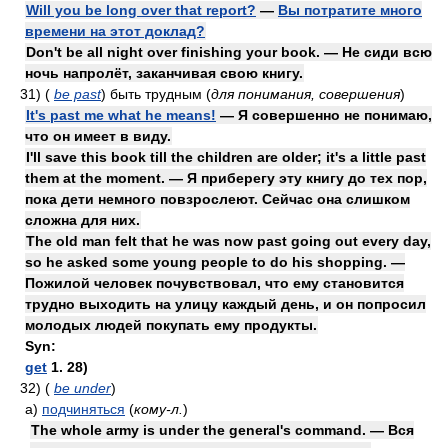
Will you be long over that report?
—
Вы потратите много
времени на этот доклад?
Don't be all night over finishing your book. — Не сиди всю
ночь напролёт, заканчивая свою книгу.
31)
(
be past
)
быть трудным
(
для понимания, совершения
)
It's past me what he means!
— Я совершенно не понимаю,
что он имеет в виду.
I'll save this book till the children are older; it's a little past
them at the moment. — Я приберегу эту книгу до тех пор,
пока дети немного повзрослеют. Сейчас она слишком
сложна для них.
The old man felt that he was now past going out every day,
so he asked some young people to do his shopping. —
Пожилой человек почувствовал, что ему становится
трудно выходить на улицу каждый день, и он попросил
молодых людей покупать ему продукты.
Syn:
get
1. 28)
32)
(
be under
)
а)
подчиняться
(
кому-л.
)
The whole army is under the general's command. — Вся