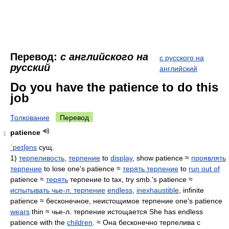
Перевод:
с английского на
с русского на
русский
английский
Do you have the patience to do this
job
Толкование
Перевод
patience
1
ˈpeɪʃəns
сущ.
1)
терпеливость
,
терпение
to
display
, show patience ≈
проявлять
терпение
to lose one's patience ≈
терять терпение
to
run out of
patience ≈
терять
терпение to tax, try smb.'s patience ≈
испытывать чье-л. терпение
endless
,
inexhaustible
, infinite
patience ≈ бесконечное, неистощимое терпение one's patience
wears
thin ≈ чье-л. терпение истощается She has endless
patience with the
children
. ≈ Она бесконечно терпелива с