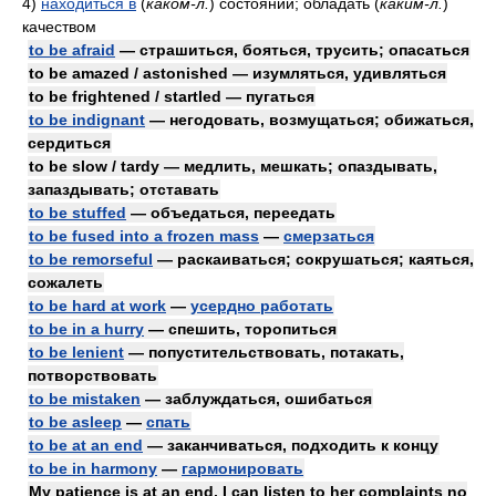
4)
находиться в
(
каком-л.
)
состоянии; обладать
(
каким-л.
)
качеством
to be afraid
— страшиться, бояться, трусить; опасаться
to be amazed / astonished — изумляться, удивляться
to be frightened / startled — пугаться
to be indignant
— негодовать, возмущаться; обижаться,
сердиться
to be slow / tardy — медлить, мешкать; опаздывать,
запаздывать; отставать
to be stuffed
— объедаться, переедать
to be fused into a frozen mass
—
смерзаться
to be remorseful
— раскаиваться; сокрушаться; каяться,
сожалеть
to be hard at work
—
усердно работать
to be in a hurry
— спешить, торопиться
to be lenient
— попустительствовать, потакать,
потворствовать
to be mistaken
— заблуждаться, ошибаться
to be asleep
—
спать
to be at an end
— заканчиваться, подходить к концу
to be in harmony
—
гармонировать
My patience is at an end, I can listen to her complaints no