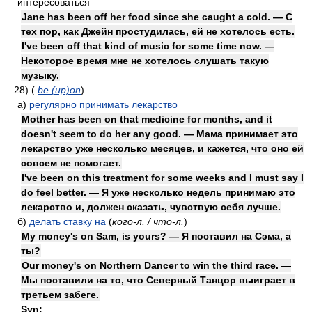
интересоваться
Jane has been off her food since she caught a cold. — С
тех пор, как Джейн простудилась, ей не хотелось есть.
I've been off that kind of music for some time now. —
Некоторое время мне не хотелось слушать такую
музыку.
28)
(
be (up)on
)
а)
регулярно принимать лекарство
Mother has been on that medicine for months, and it
doesn't seem to do her any good. — Мама принимает это
лекарство уже несколько месяцев, и кажется, что оно ей
совсем не помогает.
I've been on this treatment for some weeks and I must say I
do feel better. — Я уже несколько недель принимаю это
лекарство и, должен сказать, чувствую себя лучше.
б)
делать ставку на
(
кого-л. / что-л.
)
My money's on Sam, is yours? — Я поставил на Сэма, а
ты?
Our money's on Northern Dancer to win the third race. —
Мы поставили на то, что Северный Танцор выиграет в
третьем забеге.
Syn: