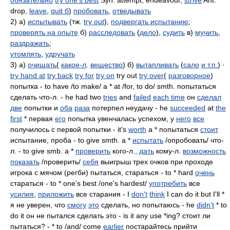
обязательно
try one's best
Syn: attempt, endeavour,
strive
Ant:
drop,
leave
,
quit б
)
пробовать
,
отведывать
2) а)
испытывать
(тж.
try out
),
подвергать испытанию
;
проверять на опыте
б)
расследовать
(
дело
),
судить
в)
мучить
,
раздражать
;
утомлять
,
удручать
3) а)
очищать
(
какое-л
.
вещество
) б)
вытапливать
(
сало
и т.п.
) ∙
try hand at
try back
try for
try on
try out
try over
(
разговорное
)
попытка - to have /to make/ a * at /for, to do/ smth. попытаться
сделать что-л. - he had two
tries
and
failed
each time
он
сделал
две
попытки и
оба
раза
потерпел неудачу - he
succeeded
at
the
first
* первая
его
попытка увенчалась успехом, у
него
все
получилось с первой попытки - it's
worth
a * попытаться
стоит
испытание, проба - to give smth. a *
испытать
/опробовать/ что-
л. - to give smb. a *
проверить
кого-л.,
дать
кому-л.
возможность
показать
/проверить/
себя
выигрыш трех очков при проходе
игрока с мячом (регби) пытаться, стараться - to * hard
очень
стараться - to * one's best /one's hardest/
употребить
все
усилия
,
приложить
все старания - I
don't
think
I can do it but I'll *
я не уверен, что
смогу
это
сделать, но попытаюсь - he
didn't
* to
do it он не пытался сделать это - is it any use *ing? стоит ли
пытаться? - * to /and/ come
earlier
постарайтесь прийти