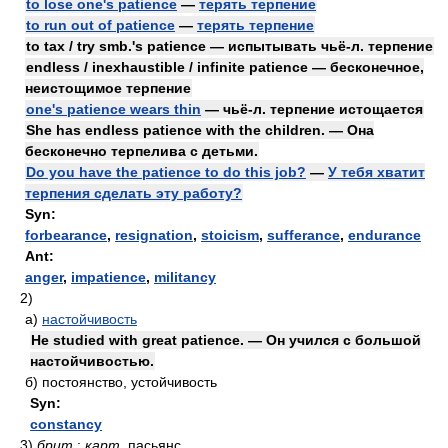
to lose one's patience
—
терять терпение
to run out of patience
—
терять терпение
to tax / try smb.'s patience — испытывать чьё-л. терпение
endless / inexhaustible / infinite patience — бесконечное,
неистощимое терпение
one's patience wears thin
— чьё-л. терпение истощается
She has endless patience with the children. — Она
бесконечно терпелива с детьми.
Do you have the patience to do this job?
—
У тебя хватит
терпения сделать эту работу?
Syn:
forbearance
,
resignation
,
stoicism
,
sufferance
,
endurance
Ant:
anger
,
impatience
,
militancy
2)
а)
настойчивость
He studied with great patience. — Он учился с большой
настойчивостью.
б)
постоянство, устойчивость
Syn:
constancy
3)
брит.
;
карт.
пасьянс