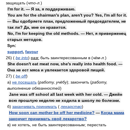
защищать
(
что-л.
)
I'm for it. — Я за, я поддерживаю.
You are for the chairman's plan, aren't you? Yes, I'm all for it.
— Вы одобряете план, предложенный председателем, не
так ли? Да, мне он нравится.
No, I'm for keeping the old methods. — Нет, я приверженец
старых методов.
Syn:
support
,
favour
26)
(
be into
)
разг.
быть заинтересованным в
(
чём-л.
)
She doesn't eat meat now, she's really into health food. —
Она не ест мяса и увлекается здоровой пищей.
27)
(
be off
)
а)
не посещать
(
работу, учёбу
)
; закончить
(
работу,
выполнение обязанностей
)
Jane was off school all last week with her cold. — Джейн
всю прошлую неделю не ходила в школу по болезни.
б)
заканчивать принимать
(
лекарство
)
How soon can mother be off her medicine?
—
Когда мама
закончит принимать своё лекарство?
в)
не хотеть, не быть заинтересованным; перестать