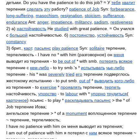
детьми. Do you have the patience to do this job? ≈ У
тебя
хватит
терпения
сделать
эту
работу?
patience of Job
Syn:
forbearance
,
long-suffering
,
masochism
,
resignation
,
stoicism
,
sufferance
,
endurance
Ant:
anger
,
impatience
,
militancy
,
sadism
,
restiveness
2) а)
настойчивость
He
studied
with great patience. ≈ Он учился
с
большой
настойчивостью. б)
постоянство
,
устойчивость
Syn:
constancy
3) брит.,
карт
.
пасьянс
play patience
Syn:
solitaire
терпение,
терпеливость - I have no * with him (разговорное) он
меня
выводит из терпения - to
be out of
* with smb.
потерять
всякое
терпение с
кем-либо
- to try smb.'s *
испытывать
чье-либо
терпение - his * was
severely
tried
его
терпение подверглось
жестокому испытанию - to put smb.
out of
*
выводить
кого-либо
из терпения - to
exercise
*
проявлять
терпение,
терпеть
настойчивость,
упорство
- to
labour
with *
упорно
трудиться
(
карточное
) псьянс - to play *
раскладывать пасьянс
> the * of
Job терпение Иова;
ангельское терпение > * of a
monument
воплощенное терпение
~ терпение, терпеливость;
I have no patience with him он меня выводит из терпения;
I am out of patience with him я потерял с
ним
всякое терпение ~