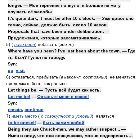
longer. — Моё терпение лопнуло, я больше не могу
слушать её жалобы.
It's quite dark, it must be after 10 o'clock. — Уже довольно
темно, сейчас, должно быть, около 10 часов.
Proposals that have been under deliberation. —
Предложения, которые рассматривались.
5)
(
have been
)
побывать
(
где-л.
)
Where have you been? I've just been about the town. — Где
ты был? Гулял по городу.
Syn:
go
,
visit
6)
оставаться, пребывать
(
в каком-л. состоянии
)
; не меняться,
продолжать быть, как раньше
Let things be. — Пусть всё будет как есть.
Let me be!
—
Оставьте меня в покое!
Syn:
remain
,
continue
7)
иметь место
(
о совокупности условий
)
, являться
to be oneself
—
быть самим собой
Being they are Church-men, we may rather suspect... —
Имея в виду, что они священники, можно подозревать…