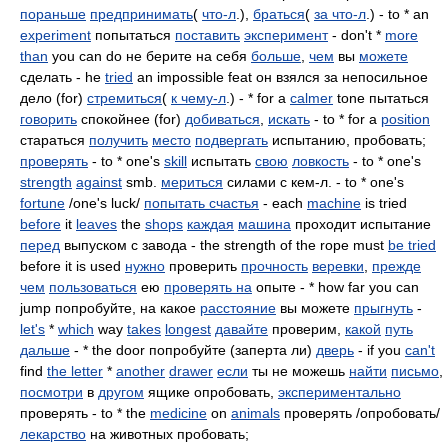
пораньше
предпринимать
(
что-л
.),
браться
(
за что-л
.) - to * an
experiment
попытаться
поставить
эксперимент
- don't *
more
than
you can do не берите на себя
больше
,
чем
вы
можете
сделать - he
tried
an impossible feat он взялся за непосильное
дело (for)
стремиться
(
к чему-л
.) - * for a
calmer
tone пытаться
говорить
спокойнее (for)
добиваться
,
искать
- to * for a
position
стараться
получить
место
подвергать
испытанию, пробовать;
проверять
- to * one's
skill
испытать
свою
ловкость
- to * one's
strength
against
smb.
мериться
силами с кем-л. - to * one's
fortune
/one's luck/
попытать счастья
- each
machine
is tried
before
it
leaves
the
shops
каждая
машина
проходит испытание
перед
выпуском с завода - the strength of the rope must
be tried
before it is used
нужно
проверить
прочность
веревки
,
прежде
чем
пользоваться
ею
проверять на
опыте - * how far you can
jump попробуйте, на какое
расстояние
вы можете
прыгнуть
-
let's
*
which
way
takes
longest
давайте
проверим,
какой
путь
дальше
- * the door попробуйте (заперта ли)
дверь
- if you
can't
find
the letter
*
another
drawer
если
ты не можешь
найти
письмо
,
посмотри
в
другом
ящике опробовать,
экспериментально
проверять - to * the
medicine
on
animals
проверять /опробовать/
лекарство
на животных пробовать;