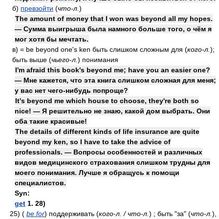
б)
превзойти
(
что-л.
)
The amount of money that I won was beyond all my hopes.
— Сумма выигрыша была намного больше того, о чём я
мог хотя бы мечтать.
в)
= be beyond one's ken
быть слишком сложным для
(
кого-л.
)
;
быть выше
(
чьего-л.
)
понимания
I'm afraid this book's beyond me; have you an easier one?
— Мне кажется, что эта книга слишком сложная для меня;
у вас нет чего-нибудь попроще?
It's beyond me which house to choose, they're both so
nice! — Я решительно не знаю, какой дом выбрать. Они
оба такие красивые!
The details of different kinds of life insurance are quite
beyond my ken, so I have to take the advice of
professionals. — Вопросы особенностей и различных
видов медицинского страхования слишком трудны для
моего понимания. Лучше я обращусь к помощи
специалистов.
Syn:
get
1. 28)
25)
(
be for
)
поддерживать
(
кого-л. / что-л.
)
; быть "за"
(
что-л.
)
,