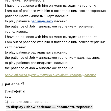
терпение, терпеливость;
I have no patience with him он меня выводит из терпения;
I am out of patience with him я потерял с ним всякое терпение
patience настойчивость ~ карт. пасьянс;
to play patience
раскладывать
пасьянс;
the patience of Job = ангельское терпение ~ терпение,
терпеливость;
I have no patience with him он меня выводит из терпения;
I am out of patience with him я потерял с ним всякое терпение ~
карт. пасьянс;
to play patience раскладывать пасьянс;
the patience of Job = ангельское терпение ~ карт. пасьянс;
to play patience раскладывать пасьянс;
the patience of Job = ангельское терпение
Большой англо-русский и русско-английский словарь
patience
>
patience
2
['peɪʃ(ə)n(t)s]
сущ.
1)
терпеливость, терпение
to display / show patience — проявлять терпение