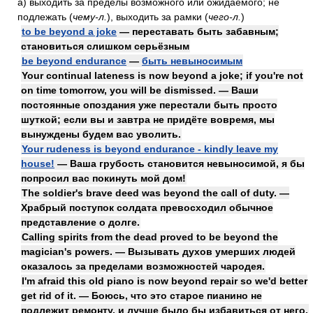
а)
выходить за пределы возможного или ожидаемого; не
подлежать
(
чему-л.
)
, выходить за рамки
(
чего-л.
)
to be beyond a joke
— переставать быть забавным;
становиться слишком серьёзным
be beyond endurance
—
быть невыносимым
Your continual lateness is now beyond a joke; if you're not
on time tomorrow, you will be dismissed. — Ваши
постоянные опоздания уже перестали быть просто
шуткой; если вы и завтра не придёте вовремя, мы
вынуждены будем вас уволить.
Your rudeness is beyond endurance - kindly leave my
house!
— Ваша грубость становится невыносимой, я бы
попросил вас покинуть мой дом!
The soldier's brave deed was beyond the call of duty. —
Храбрый поступок солдата превосходил обычное
представление о долге.
Calling spirits from the dead proved to be beyond the
magician's powers. — Вызывать духов умерших людей
оказалось за пределами возможностей чародея.
I'm afraid this old piano is now beyond repair so we'd better
get rid of it. — Боюсь, что это старое пианино не
подлежит ремонту, и лучше было бы избавиться от него.