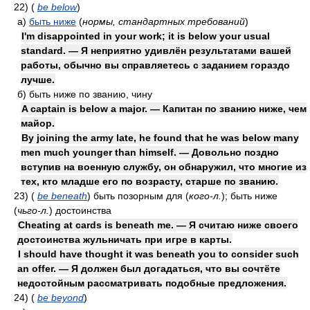
22)
(
be below
)
а)
быть ниже
(
нормы, стандартных требований
)
I'm disappointed in your work; it is below your usual
standard. — Я неприятно удивлён результатами вашей
работы, обычно вы справляетесь с заданием гораздо
лучше.
б)
быть ниже по званию, чину
A captain is below a major. — Капитан по званию ниже, чем
майор.
By joining the army late, he found that he was below many
men much younger than himself. — Довольно поздно
вступив на военную службу, он обнаружил, что многие из
тех, кто младше его по возрасту, старше по званию.
23)
(
be beneath
)
быть позорным для
(
кого-л.
)
; быть ниже
(
чьго-л.
)
достоинства
Cheating at cards is beneath me. — Я считаю ниже своего
достоинства жульничать при игре в карты.
I should have thought it was beneath you to consider such
an offer. — Я должен был догадаться, что вы сочтёте
недостойным рассматривать подобные предложения.
24)
(
be beyond
)