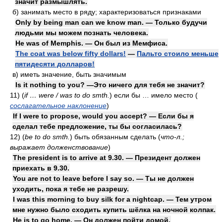
значит размышлять.
б)
занимать место в ряду; характеризоваться признаками
Only by being man can we know man. — Только будучи
людьми мы можем познать человека.
He was of Memphis. — Он был из Мемфиса.
The coat was below fifty dollars!
—
Пальто стоило меньше
пятидесяти долларов!
в)
иметь значение, быть значимым
Is it nothing to you? —Это ничего для тебя не значит?
11)
(
if … were / was to do smth.
)
если бы … имело место
(
сослагательное наклонение
)
If I were to propose, would you accept? — Если бы я
сделал тебе предложение, ты бы согласилась?
12)
(
be to do smth.
)
быть обязанным сделать
(
что-л.;
выражает долженствование
)
The president is to arrive at 9.30. — Президент должен
приехать в 9.30.
You are not to leave before I say so. — Ты не должен
уходить, пока я тебе не разрешу.
I was this morning to buy silk for a nightcap. — Тем утром
мне нужно было сходить купить шёлка на ночной колпак.
He is to go home. — Он должен пойти домой.