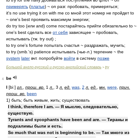
to try for the navy добиваться поступления во флот ~ on
примерять
(
платье
) ~ on разг. пробовать, примеряться;
it's no use trying it on with me со мной этот номер не пройдет to
~ one's best проявить максимум энергии;
do try too (или and) come постарайтесь прийти обязательно to ~
one's best сделать все
от себя
зависящее ~ пробовать,
испытывать (тж. try out) ;
to try one's fortune попытать счастья ~ раздражать, мучить;
to try (smb.'s) patience испытывать (чье-л.) терпение ~ the
system
later
вчт. попробуйте
войти
в систему
позже
Большой англо-русский и русско-английский словарь
try
>
be
4
I
[biː]
гл.
,
прош. вр.
1
л.
, 3
л.
ед.
was
,
2
л.
ед.
,
мн.
were
,
прич.
прош. вр.
been
1)
быть; быть живым, жить; существовать
I think, therefore I am. — Я мыслю, следовательно,
существую.
Tyrants and sycophants have been and are. — Тираны и
подхалимы были и есть.
So much that was not is beginning to be. — Так много из