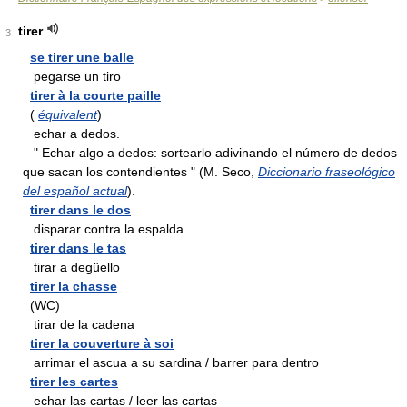
tirer
3
se tirer une balle
pegarse un tiro
tirer à la courte paille
(
équivalent
)
echar a dedos.
" Echar algo a dedos: sortearlo adivinando el número de dedos
que sacan los contendientes " (M. Seco,
Diccionario fraseológico
del español actual
).
tirer dans le dos
disparar contra la espalda
tirer dans le tas
tirar a degüello
tirer la chasse
(WC)
tirar de la cadena
tirer la couverture à soi
arrimar el ascua a su sardina / barrer para dentro
tirer les cartes
echar las cartas / leer las cartas