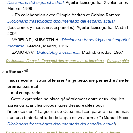
Diccionario del español actual
, Aguilar lexicografía, 2 volúmenes,
Madrid, 1999 ;
- En collaboration avec Olimpia Andrés et Gabino Ramos:
Diccionario fraseológico documentado del español actual
(locuciones y modismos españoles), Aguilar lexicografía, Madrid,
2004.
VARELA F., KUBARTH H.,
Diccionario fraseológico del español
moderno
, Gredos, Madrid, 1996.
ZAMORA V.,
Dialectología española
, Madrid, Gredos, 1967.
Dictionnaire Français-Espagnol des expressions et locutions
Bibliographie
>
offenser
2
sans vouloir vous offenser / si je peux me permettre / ne le
prenez pas mal
mal comparado
Cette expression se place généralement entre deux virgules
après ou avant les propos jugés désagréables pour
l'interlocuteur: " La guerra de Cuba, mal comparado, no fue más
que una tontería al lado de la que se va a armar " (Manuel Seco,
Diccionario fraseológico documentado del español actual
).
Dictionnaire Français-Espagnol des expressions et locutions
offenser
>