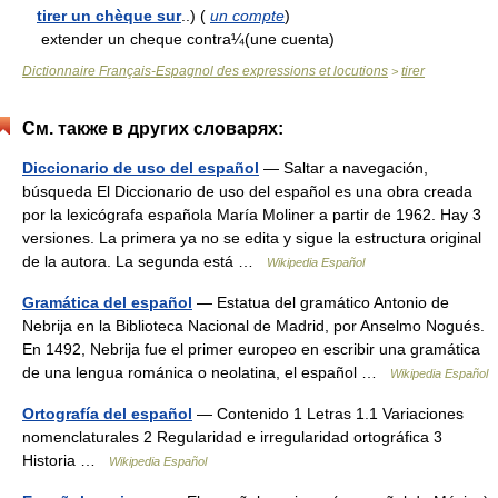
tirer un chèque sur
..) (
un compte
)
extender un cheque contra¼(une cuenta)
Dictionnaire Français-Espagnol des expressions et locutions
tirer
>
См. также в других словарях:
Diccionario de uso del español
— Saltar a navegación,
búsqueda El Diccionario de uso del español es una obra creada
por la lexicógrafa española María Moliner a partir de 1962. Hay 3
versiones. La primera ya no se edita y sigue la estructura original
de la autora. La segunda está …
Wikipedia Español
Gramática del español
— Estatua del gramático Antonio de
Nebrija en la Biblioteca Nacional de Madrid, por Anselmo Nogués.
En 1492, Nebrija fue el primer europeo en escribir una gramática
de una lengua románica o neolatina, el español …
Wikipedia Español
Ortografía del español
— Contenido 1 Letras 1.1 Variaciones
nomenclaturales 2 Regularidad e irregularidad ortográfica 3
Historia …
Wikipedia Español