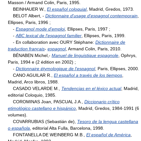
Masson / Armand Colin, Paris, 1995.
BEINHAUER W.,
El español coloquial
, Madrid, Gredos, 1973.
BELOT Albert, -
Dictionnaire d'usage d'espagnol contemporain
,
Ellipses, Paris, 1996 ;
-
Espagnol mode d'emploi
, Ellipses, Paris, 1997 ;
-
ABC lexical de l'espagnol familier
, Ellipses, Paris, 1999.
- En collaboration avec OURY Stéphane:
Dictionnaire de
traduction français
-
espagnol
, Armand Colin, Paris, 2010.
BÉNABEN Michel,-
Manuel de linguistique espagnole
, Ophrys,
Paris, 1994 e (2 édition en 2002) ;
-
Dictionnaire étymologique de l'espagnol
, Paris, Ellipses, 2000.
CANO AGUILAR R.,
El español a través de los tiempos
,
Madrid, Arco libros, 1988.
CASADO VELARDE M.,
Tendencias en el léxico actual
, Madrid,
editorial Coloquio, 1985.
COROMINAS Joan, PASCUAL J.A.,
Diccionario crítico
etimológico castellano e hispánico
, Madrid, Gredos, 1984-1991 (6
volumes).
COVARRUBIAS (Sebastián de),
Tesoro de la lengua castellana
o española
, editorial Alta Fulla, Barcelona, 1998.
FONTANELLA DE WEINBERG M.B.,
El español de América
,