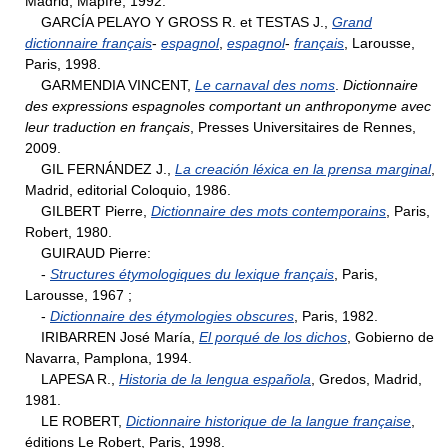
Madrid, Mapfre, 1992.
GARCÍA PELAYO Y GROSS R. et TESTAS J.,
Grand
dictionnaire français
-
espagnol
,
espagnol
-
français
, Larousse,
Paris, 1998.
GARMENDIA VINCENT,
Le carnaval des noms
.
Dictionnaire
des expressions espagnoles comportant un anthroponyme avec
leur traduction en français
, Presses Universitaires de Rennes,
2009.
GIL FERNÁNDEZ J.,
La creación léxica en la prensa marginal
,
Madrid, editorial Coloquio, 1986.
GILBERT Pierre,
Dictionnaire des mots contemporains
, Paris,
Robert, 1980.
GUIRAUD Pierre:
-
Structures étymologiques du lexique français
, Paris,
Larousse, 1967 ;
-
Dictionnaire des étymologies obscures
, Paris, 1982.
IRIBARREN José María,
El porqué de los dichos
, Gobierno de
Navarra, Pamplona, 1994.
LAPESA R.,
Historia de la lengua española
, Gredos, Madrid,
1981.
LE ROBERT,
Dictionnaire historique de la langue française
,
éditions Le Robert, Paris, 1998.