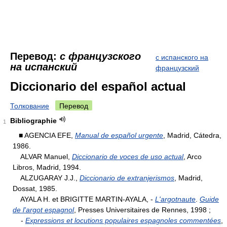
Перевод:
с французского
с испанского на
на испанский
французский
Diccionario del español actual
Толкование
Перевод
Bibliographie
1
■ AGENCIA EFE,
Manual de español urgente
, Madrid, Cátedra,
1986.
ALVAR Manuel,
Diccionario de voces de uso actual
, Arco
Libros, Madrid, 1994.
ALZUGARAY J.J.,
Diccionario de extranjerismos
, Madrid,
Dossat, 1985.
AYALA H. et BRIGITTE MARTIN-AYALA, -
L'argotnaute
.
Guide
de l'argot espagnol
, Presses Universitaires de Rennes, 1998 ;
-
Expressions et locutions populaires espagnoles commentées
,