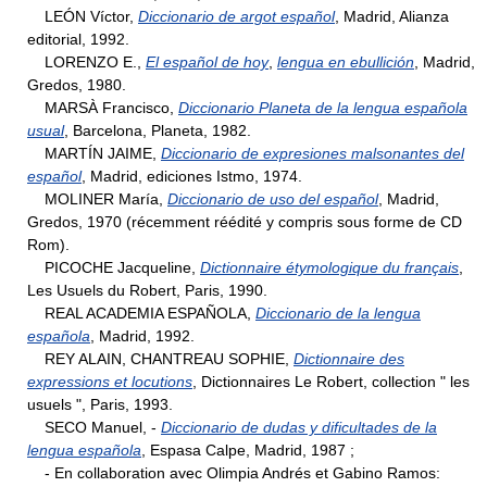
LEÓN Víctor,
Diccionario de argot español
, Madrid, Alianza
editorial, 1992.
LORENZO E.,
El español de hoy
,
lengua en ebullición
, Madrid,
Gredos, 1980.
MARSÀ Francisco,
Diccionario Planeta de la lengua española
usual
, Barcelona, Planeta, 1982.
MARTÍN JAIME,
Diccionario de expresiones malsonantes del
español
, Madrid, ediciones Istmo, 1974.
MOLINER María,
Diccionario de uso del español
, Madrid,
Gredos, 1970 (récemment réédité y compris sous forme de CD
Rom).
PICOCHE Jacqueline,
Dictionnaire étymologique du français
,
Les Usuels du Robert, Paris, 1990.
REAL ACADEMIA ESPAÑOLA,
Diccionario de la lengua
española
, Madrid, 1992.
REY ALAIN, CHANTREAU SOPHIE,
Dictionnaire des
expressions et locutions
, Dictionnaires Le Robert, collection " les
usuels ", Paris, 1993.
SECO Manuel, -
Diccionario de dudas y dificultades de la
lengua española
, Espasa Calpe, Madrid, 1987 ;
- En collaboration avec Olimpia Andrés et Gabino Ramos: