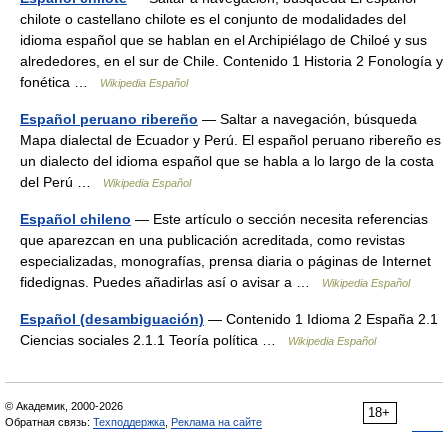
chilote o castellano chilote es el conjunto de modalidades del
idioma español que se hablan en el Archipiélago de Chiloé y sus
alrededores, en el sur de Chile. Contenido 1 Historia 2 Fonología y
fonética …
Wikipedia Español
Español peruano ribereño
— Saltar a navegación, búsqueda
Mapa dialectal de Ecuador y Perú. El español peruano ribereño es
un dialecto del idioma español que se habla a lo largo de la costa
del Perú …
Wikipedia Español
Español chileno
— Este artículo o sección necesita referencias
que aparezcan en una publicación acreditada, como revistas
especializadas, monografías, prensa diaria o páginas de Internet
fidedignas. Puedes añadirlas así o avisar a …
Wikipedia Español
Español (desambiguación)
— Contenido 1 Idioma 2 España 2.1
Ciencias sociales 2.1.1 Teoría política …
Wikipedia Español
© Академик, 2000-2026
18+
Обратная связь:
Техподдержка
,
Реклама на сайте