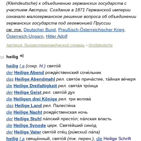
(Kleindeutsche) к объединению германских государств с
участием Австрии. Создание в 1871 Германской империи
означало малогерманское решение вопроса об объединении
германских государств под гегемонией Пруссии
см. тж.
Deutscher Bund
,
Preußisch-Österreichischer Krieg
,
Österreich-Ungarn
,
Hitler Adolf
Австрия. Лингвострановедческий словарь
Großdeutsche
>
heilig
19
heilig
I a
(сокр.
hl.)
свято́й
der
Heilige Abend
рожде́ственский соче́льник
das
Heilige Abendmahl
рел.
свято́е прича́стие, та́йная ве́черя
die
Heilige Dreifaltigkeit
рел.
свята́я тро́ица
der
Heilige Geist
рел.
свято́й дух
die
Heiligen drei Könige
рел.
три волхва́
das
Heilige Land
рел.
Палести́на
die
Heilige Nacht
рожде́ственская ночь
der
Heilige Stuhl
па́пский престо́л; па́пская власть
die
Heilige Synode
церк.
Святе́йший сино́д
der
Heilige Vater
свято́й оте́ц
(ри́мский па́па)
heilig
I a
свяще́нный, свято́й
(тж. перен.)
,
die
Heilige Schrift