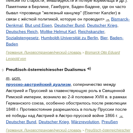
пенсии по старости, инвалидности и потере кормильца и др.).
Памятники в Берлине, Гамбурге, Баден-Бадене, где он часто
бывал <прозвище "железный канцлер" (Eiserner Kanzler) в
связи с жёсткой политикой, которую он проводил>
→
Bismarck-
Denkmal
,
Blut und Eisen
,
Deutscher Bund
,
Deutscher Krieg
,
Deutsches Reich
,
Moltke Helmut Karl
,
Reichskanzler
,
Sozialistengesetz
,
Humboldt-Universität zu Berlin
,
Bier
,
Baden-
Baden
Германия. Лингвострановедческий словарь
Bismarck Otto Eduard
>
Leopold von
Preußisch-österreichiescher Dualismus
9
m
,
ист.
прусско-австрийский дуализм
, соперничество между
Австрией и Пруссией за главенствующую роль в Священной
Римской империи, возникло во 2-й половине XVIII в. в рамках
Германского союза, особенно обострилось после революции
1848 г. Противостояние разрешилось в пользу Пруссии после
её победы над Австрией в Австро-прусской войне 1866 г.
→
Deutscher Bund
,
Deutscher Krieg
,
Märzrevolution
,
Preußen
Германия. Лингвострановедческий словарь
Preußisch-österreichiescher
>