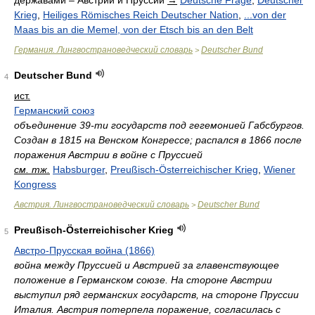
державами – Австрии и Пруссии
→
Deutsche Frage
,
Deutscher
Krieg
,
Heiliges Römisches Reich Deutscher Nation
,
...von der
Maas bis an die Memel, von der Etsch bis an den Belt
Германия. Лингвострановедческий словарь
Deutscher Bund
>
Deutscher Bund
4
ист.
Германский союз
объединение 39-ти государств под гегемонией Габсбургов.
Создан в 1815 на Венском Конгрессе; распался в 1866 после
поражения Австрии в войне с Пруссией
см. тж.
Habsburger
,
Preußisch-Österreichischer Krieg
,
Wiener
Kongress
Австрия. Лингвострановедческий словарь
Deutscher Bund
>
Preußisch-Österreichischer Krieg
5
Австро-Прусская война (1866)
война между Пруссией и Австрией за главенствующее
положение в Германском союзе. На стороне Австрии
выступил ряд германских государств, на стороне Пруссии
Италия. Австрия потерпела поражение, согласилась с