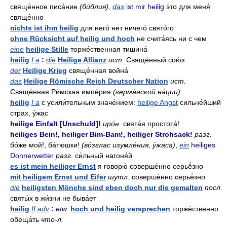
свяще́нное писа́ние
(би́блия)
,
das
ist mir heilig
э́то для меня́
свяще́нно
nichts ist ihm heilig
для него́ нет ничего́ свято́го
ohne Rücksicht auf heilig und hoch
не счита́ясь ни с чем
eine
heilige Stille
торже́ственная тишина́
heilig
I a
:
die
Heilige Allianz
ист.
Свяще́нный сою́з
der
Heilige Krieg
свяще́нная война́
das
Heilige Römische Reich Deutscher Nation
ист.
Свяще́нная Ри́мская импе́рия
(герма́нской на́ции)
heilig
I a
с усили́тельным значе́нием:
heilige Angst
сильне́йший
страх, у́жас
heilige Einfalt [Unschuld]!
иро́н.
свята́я простота́!
heiliges Bein!, heiliger Bim-Bam!, heiliger Strohsack!
разг.
бо́же мой!, ба́тюшки!
(во́зглас изумле́ния, у́жаса)
,
ein
heiliges
Donnerwetter
разг.
си́льный нагоня́й
es ist mein heiliger Ernst
я говорю́ соверше́нно серьё́зно
mit heiligem Ernst und Eifer
шутл.
соверше́нно серьё́зно
die
heiligsten Mönche sind eben doch nur die gemalten
посл.
святы́х в жи́зни не быва́ет
heilig
II adv
:
etw.
hoch und heilig versprechen
торже́ственно
обеща́ть
что-л.