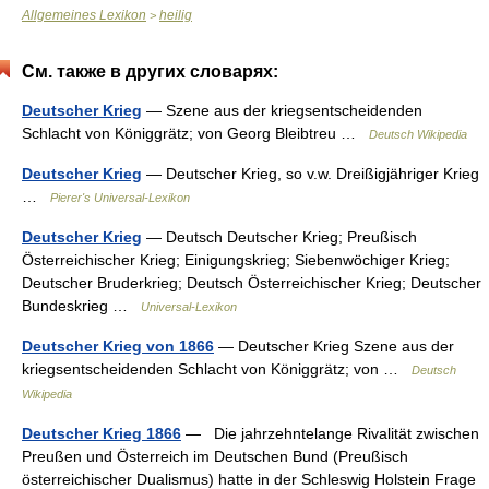
Allgemeines Lexikon
heilig
>
См. также в других словарях:
Deutscher Krieg
— Szene aus der kriegsentscheidenden
Schlacht von Königgrätz; von Georg Bleibtreu …
Deutsch Wikipedia
Deutscher Krieg
— Deutscher Krieg, so v.w. Dreißigjähriger Krieg
…
Pierer's Universal-Lexikon
Deutscher Krieg
— Deutsch Deutscher Krieg; Preußisch
Österreichischer Krieg; Einigungskrieg; Siebenwöchiger Krieg;
Deutscher Bruderkrieg; Deutsch Österreichischer Krieg; Deutscher
Bundeskrieg …
Universal-Lexikon
Deutscher Krieg von 1866
— Deutscher Krieg Szene aus der
kriegsentscheidenden Schlacht von Königgrätz; von …
Deutsch
Wikipedia
Deutscher Krieg 1866
— Die jahrzehntelange Rivalität zwischen
Preußen und Österreich im Deutschen Bund (Preußisch
österreichischer Dualismus) hatte in der Schleswig Holstein Frage