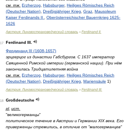
см. тж.
Erzherzog
,
Habsburger
,
Heiliges Römisches Reich
(Deutscher Nation)
,
Dreißigjähriger Krieg
,
Graz
,
Mausoleum
Kaiser Ferdinands II.
,
Oberösterreichischer Bauernkrieg 1625-
1626
Австрия. Лингвострановедческий словарь
Ferdinand II.
>
Ferdinand III.
17
Фердинанд III (1608-1657)
эрцгерцог из династии Габсбургов. С 1637 император
Священной Римской империи (германской нации). При нём
закончилась Тридцатилетняя война
см. тж.
Erzherzog
,
Habsburger
,
Heiliges Römisches Reich
(Deutscher Nation)
,
Dreißigjähriger Krieg
,
Mariensäule
1)
Австрия. Лингвострановедческий словарь
Ferdinand III.
>
Großdeutsche
18
pl
,
ист.
"великогерманцы"
политическое течение в Австрии и Германии XIX века. Его
приверженцы стремились, в отличие от "малогерманцев"