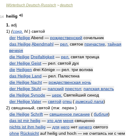
Wörterbuch Deutsch-Russisch
deutsch
>
heilig
14
1.
adj
1)
(
сокр.
hl.
)
святой
der
Heilige
Abend —
рождественский
сочельник
das Heilige
Abendmahl
—
рел.
святое
причастие
,
тайная
вечеря
die Heilige
Dreifaltigkeit
—
рел.
святая троица
der Heilige Geist
— рел. святой дух
die
Heiligen
drei Könige — рел. три волхва
das Heilige Land
— рел. Палестина
die Heilige Nacht
—
рождественская ночь
der Heilige Stuhl
—
папский
престол
;
папская власть
die Heilige Synode
—
церк.
Святейший синод
der Heilige Vater
—
святой
отец
(
римский папа
)
2)
священный, святой
(
тж. перен.
)
die Heilige
Schrift
—
священное писание
(
библия
)
das ist mir heilig
—
это для
меня
священно
nichts ist ihm heilig
—
для
него
нет
ничего
святого
ohne
Rücksicht
auf heilig und hoch — не считаясь ни с чем