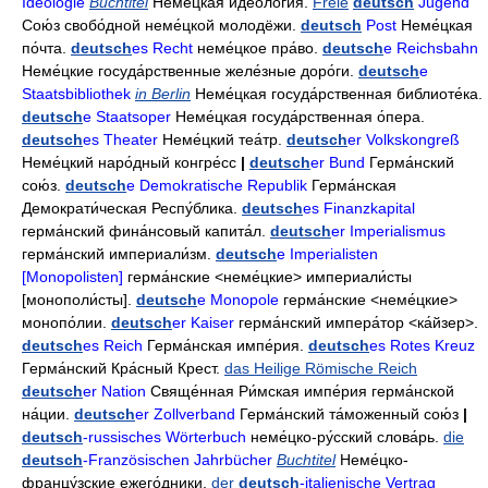
Ideologie
Buchtitel
Неме́цкая идеоло́гия
.
Freie
deutsch
Jugend
Сою́з свобо́дной неме́цкой молодёжи
.
deutsch
Post
Неме́цкая
по́чта
.
deutsch
es Recht
неме́цкое пра́во
.
deutsch
e Reichsbahn
Неме́цкие госуда́рственные желе́зные доро́ги
.
deutsch
e
Staatsbibliothek
in Berlin
Неме́цкая госуда́рственная библиоте́ка
.
deutsch
e Staatsoper
Неме́цкая госуда́рственная о́пера
.
deutsch
es Theater
Неме́цкий теа́тр
.
deutsch
er Volkskongreß
Неме́цкий наро́дный конгре́сс
|
deutsch
er Bund
Герма́нский
сою́з
.
deutsch
e Demokratische Republik
Герма́нская
Демократи́ческая Респу́блика
.
deutsch
es Finanzkapital
герма́нский фина́нсовый капита́л
.
deutsch
er Imperialismus
герма́нский империали́зм
.
deutsch
e Imperialisten
[Monopolisten]
герма́нские
<неме́цкие>
империали́сты
[монополи́сты].
deutsch
e Monopole
герма́нские
<неме́цкие>
монопо́лии
.
deutsch
er Kaiser
герма́нский импера́тор
<ка́йзер>.
deutsch
es Reich
Герма́нская импе́рия
.
deutsch
es Rotes Kreuz
Герма́нский Кра́сный Крест
.
das Heilige Römische Reich
deutsch
er Nation
Свяще́нная Ри́мская импе́рия герма́нской
на́ции
.
deutsch
er Zollverband
Герма́нский та́моженный сою́з
|
deutsch
-russisches Wörterbuch
неме́цко-ру́сский слова́рь
.
die
deutsch
-Französischen Jahrbücher
Buchtitel
Неме́цко-
францу́зские ежего́дники
.
der
deutsch
-italienische Vertrag