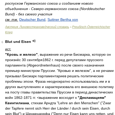
роспуском Германского союза и созданием нового
объединения - Северо-германского союза (Norddeutscher
Bund) - без своего участия
см. тж.
Deutscher Bund
,
Suttner Bertha von
Австрия. Лингвострановедческий словарь
Preußisch-Österreichischer
>
Krieg
Blut und Eisen
6
ист.
"Кровь и железо"
, выражение из речи Бисмарка, которую он
произнёс 30 сентября1862 г. перед депутатами прусского
парламента (Abgeordnetenhaus) после своего назначения
премьер-министром Пруссии. "Кровью и железом", а не речами
призывал Бисмарк парламентариев решать политические
проблемы эпохи. Фраза неоднократно использовалась им и в
других выступлениях и характеризовала его внешнюю политику
на посту главы правительства Пруссии в период династических
войн 1862-1871 гг. <выражение восходит к
"Декламациям"
Квинтилиана
, стихам Арндта "Lehre an den Menschen" ("Zwar
der Tapfere nennt sich Herr der Länder / durch sein Eisen, durch
sein Blut") и Шенкендорфа ("Denn nur Eisen kann uns retten, und