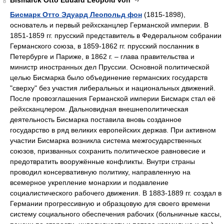
Bismarck Otto Eduard Leopold von
8
Бисмарк Отто Эдуард Леопольд фон
(1815-1898),
основатель и первый рейхсканцлер Германской империи. В
1851-1859 гг. прусский представитель в Федеральном собрании
Германского союза, в 1859-1862 гг. прусский посланник в
Петербурге и Париже, в 1862 г. – глава правительства и
министр иностранных дел Пруссии. Основной политической
целью Бисмарка было объединение германских государств
"сверху" без участия либеральных и национальных движений.
После провозглашения Германской империи Бисмарк стал её
рейхсканцлером. Дальновидная внешнеполитическая
деятельность Бисмарка поставила вновь созданное
государство в ряд великих европейских держав. При активном
участии Бисмарка возникла система межгосударственных
союзов, призванных сохранить политическое равновесие и
предотвратить вооружённые конфликты. Внутри страны
проводил консервативную политику, направленную на
всемерное укрепление монархии и подавление
социалистического рабочего движения. В 1883-1889 гг. создал в
Германии прогрессивную и образцовую для своего времени
систему социального обеспечения рабочих (больничные кассы,