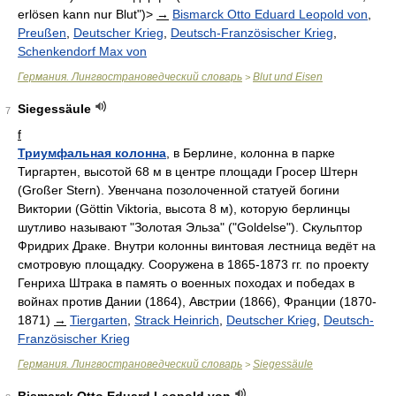
erlösen kann nur Blut")>
→
Bismarck Otto Eduard Leopold von
,
Preußen
,
Deutscher Krieg
,
Deutsch-Französischer Krieg
,
Schenkendorf Max von
Германия. Лингвострановедческий словарь
Blut und Eisen
>
Siegessäule
7
f
Триумфальная колонна
, в Берлине, колонна в парке
Тиргартен, высотой 68 м в центре площади Гросер Штерн
(Großer Stern). Увенчана позолоченной статуей богини
Виктории (Göttin Viktoria, высота 8 м), которую берлинцы
шутливо называют "Золотая Эльза" ("Goldelse"). Скульптор
Фридрих Драке. Внутри колонны винтовая лестница ведёт на
смотровую площадку. Сооружена в 1865-1873 гг. по проекту
Генриха Штрака в память о военных походах и победах в
войнах против Дании (1864), Австрии (1866), Франции (1870-
1871)
→
Tiergarten
,
Strack Heinrich
,
Deutscher Krieg
,
Deutsch-
Französischer Krieg
Германия. Лингвострановедческий словарь
Siegessäule
>