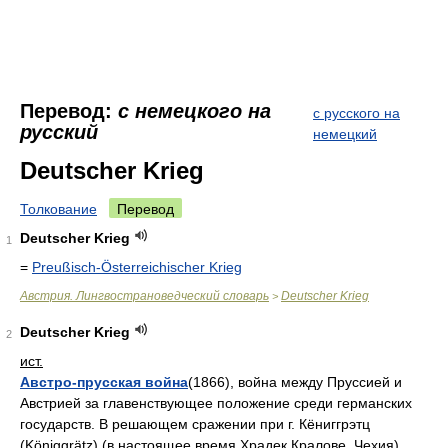
Перевод:
с немецкого на
с русского на
русский
немецкий
Deutscher Krieg
Толкование
Перевод
Deutscher Krieg
1
=
Preußisch-Österreichischer Krieg
Австрия. Лингвострановедческий словарь
Deutscher Krieg
>
Deutscher Krieg
2
ист.
Австро-прусская война
(1866), война между Пруссией и
Австрией за главенствующее положение среди германских
государств. В решающем сражении при г. Кёниггрэтц
(Königgrätz) (в настоящее время Храдек Кралове, Чехия)