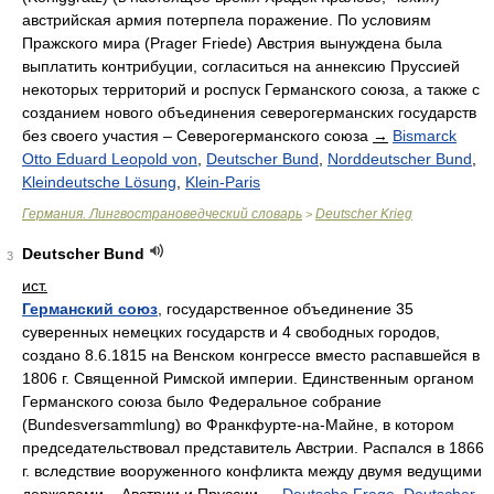
австрийская армия потерпела поражение. По условиям
Пражского мира (Prager Friede) Австрия вынуждена была
выплатить контрибуции, согласиться на аннексию Пруссией
некоторых территорий и роспуск Германского союза, а также с
созданием нового объединения северогерманских государств
без своего участия – Северогерманского союза
→
Bismarck
Otto Eduard Leopold von
,
Deutscher Bund
,
Norddeutscher Bund
,
Kleindeutsche Lösung
,
Klein-Paris
Германия. Лингвострановедческий словарь
Deutscher Krieg
>
Deutscher Bund
3
ист.
Германский союз
, государственное объединение 35
суверенных немецких государств и 4 свободных городов,
создано 8.6.1815 на Венском конгрессе вместо распавшейся в
1806 г. Священной Римской империи. Единственным органом
Германского союза было Федеральное собрание
(Bundesversammlung) во Франкфурте-на-Майне, в котором
председательствовал представитель Австрии. Распался в 1866
г. вследствие вооруженного конфликта между двумя ведущими