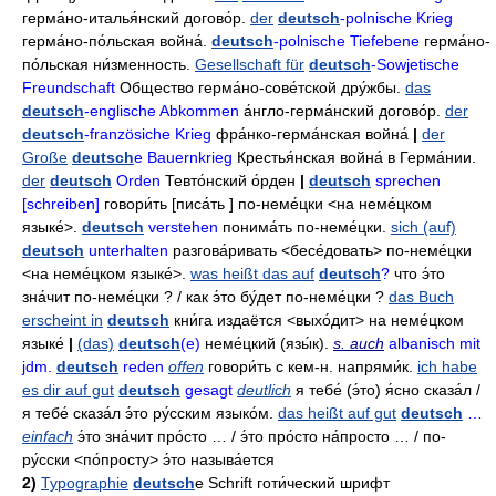
герма́но-италья́нский догово́р
.
der
deutsch
-polnische Krieg
герма́но-по́льская война́
.
deutsch
-polnische Tiefebene
герма́но-
по́льская ни́зменность
.
Gesellschaft für
deutsch
-Sowjetische
Freundschaft
Общество герма́но-сове́тской дру́жбы
.
das
deutsch
-englische Abkommen
а́нгло-герма́нский догово́р
.
der
deutsch
-französiche Krieg
фра́нко-герма́нская война́
|
der
Große
deutsch
e Bauernkrieg
Крестья́нская война́ в Герма́нии
.
der
deutsch
Orden
Тевто́нский о́рден
|
deutsch
sprechen
[schreiben]
говори́ть
[писа́ть ]
по-неме́цки
<на неме́цком
языке́>.
deutsch
verstehen
понима́ть по-неме́цки
.
sich (auf)
deutsch
unterhalten
разгова́ривать
<бесе́довать>
по-неме́цки
<на неме́цком языке́>.
was heißt das auf
deutsch
?
что э́то
зна́чит по-неме́цки
? /
как э́то бу́дет по-неме́цки
?
das Buch
erscheint in
deutsch
кни́га издаётся
<выхо́дит>
на неме́цком
языке́
|
(das)
deutsch
(e)
неме́цкий
(язы́к).
s. auch
albanisch mit
jdm.
deutsch
reden
offen
говори́ть с кем-н
.
напрями́к
.
ich habe
es dir auf gut
deutsch
gesagt
deutlich
я тебе́
(э́то)
я́сно сказа́л /
я тебе́ сказа́л э́то ру́сским языко́м
.
das heißt auf gut
deutsch
…
einfach
э́то зна́чит про́сто … / э́то про́сто на́просто … / по-
ру́сски
<по́просту>
э́то называ́ется
2)
Typographie
deutsch
e Schrift
готи́ческий шрифт