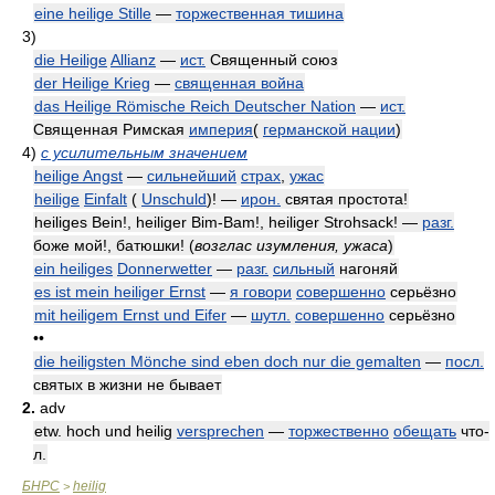
eine heilige Stille
—
торжественная тишина
3)
die Heilige
Allianz
—
ист.
Священный союз
der Heilige Krieg
—
священная война
das Heilige Römische Reich Deutscher Nation
—
ист.
Священная Римская
империя
(
германской нации
)
4)
с усилительным значением
heilige Angst
—
сильнейший
страх
,
ужас
heilige
Einfalt
(
Unschuld
)! —
ирон.
святая простота!
heiliges Bein!, heiliger Bim-Bam!, heiliger Strohsack! —
разг.
боже мой!, батюшки!
(
возглас изумления, ужаса
)
ein heiliges
Donnerwetter
—
разг.
сильный
нагоняй
es ist mein heiliger Ernst
—
я говори
совершенно
серьёзно
mit heiligem Ernst und Eifer
—
шутл.
совершенно
серьёзно
••
die heiligsten Mönche sind eben doch nur die gemalten
—
посл.
святых в жизни не бывает
2.
adv
etw. hoch und heilig
versprechen
—
торжественно
обещать
что-
л.
БНРС
heilig
>