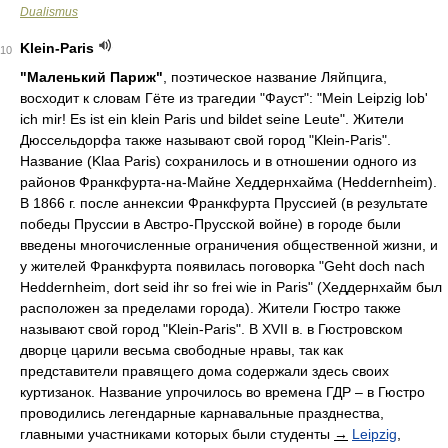
Dualismus
Klein-Paris
10
"Маленький Париж"
, поэтическое название Ляйпцига,
восходит к словам Гёте из трагедии "Фауст": "Mein Leipzig lob'
ich mir! Es ist ein klein Paris und bildet seine Leute". Жители
Дюссельдорфа также называют свой город "Klein-Paris".
Название (Klaa Paris) сохранилось и в отношении одного из
районов Франкфурта-на-Майне Хеддернхайма (Heddernheim).
В 1866 г. после аннексии Франкфурта Пруссией (в результате
победы Пруссии в Австро-Прусской войне) в городе были
введены многочисленные ограничения общественной жизни, и
у жителей Франкфурта появилась поговорка "Geht doch nach
Heddernheim, dort seid ihr so frei wie in Paris" (Хеддернхайм был
расположен за пределами города). Жители Гюстро также
называют свой город "Klein-Paris". В XVII в. в Гюстровском
дворце царили весьма свободные нравы, так как
представители правящего дома содержали здесь своих
куртизанок. Название упрочилось во времена ГДР – в Гюстро
проводились легендарные карнавальные празднества,
главными участниками которых были студенты
→
Leipzig
,