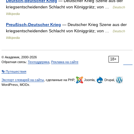
Deutsch-deutscher Krieg
— Deutscher Krieg Szene aus der
kriegsentscheidenden Schlacht von Königgrätz; von …
Deutsch
Wikipedia
Preußisch-Deutscher Krieg
— Deutscher Krieg Szene aus der
kriegsentscheidenden Schlacht von Königgrätz; von …
Deutsch
Wikipedia
© Академик, 2000-2026
18+
Обратная связь:
Техподдержка
,
Реклама на сайте
👣 Путешествия
Экспорт словарей на сайты
, сделанные на PHP,
Joomla,
Drupal,
WordPress, MODx.