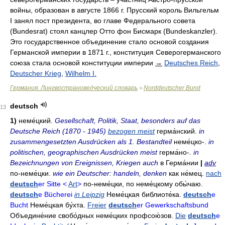
войны, образован в августе 1866 г. Прусский король Вильгельм
I занял пост президента, во главе Федерального совета
(Bundesrat) стоял канцлер Отто фон Бисмарк (Bundeskanzler).
Это государственное объединение стало основой создания
Германской империи в 1871 г., конституция Северогерманского
союза стала основой конституции империи
→
Deutsches Reich
,
Deutscher Krieg
,
Wilhelm I.
Германия. Лингвострановедческий словарь
Norddeutscher Bund
>
deutsch
13
1)
неме́цкий
.
Gesellschaft, Politik, Staat, besonders auf das
Deutsche Reich (1870 - 1945)
bezogen meist
герма́нский
.
in
zusammengesetzten Ausdrücken als 1. Bestandteil
неме́цко-.
in
politischen, geographischen Ausdrücken meist
герма́но-.
in
Bezeichnungen von Ereignissen, Kriegen auch
в Герма́нии
|
adv
по-неме́цки
.
wie ein Deutscher: handeln, denken
как не́мец
.
nach
deutsch
er Sitte <
Art
>
по-неме́цки
,
по неме́цкому обы́чаю
.
deutsch
e Bücherei
in Leipzig
Неме́цкая библиоте́ка
.
deutsch
e
Bucht
Неме́цкая бу́хта
.
Freier
deutsch
er Gewerkschaftsbund
Объедине́ние свобо́дных неме́цких профсою́зов
.
Die
deutsch
e