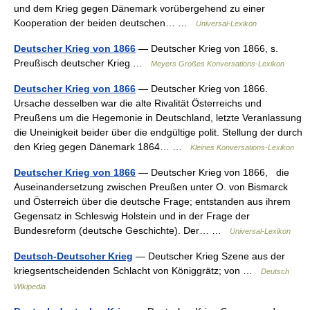
und dem Krieg gegen Dänemark vorübergehend zu einer
Kooperation der beiden deutschen… …
Universal-Lexikon
Deutscher Krieg von 1866
— Deutscher Krieg von 1866, s.
Preußisch deutscher Krieg …
Meyers Großes Konversations-Lexikon
Deutscher Krieg von 1866
— Deutscher Krieg von 1866.
Ursache desselben war die alte Rivalität Österreichs und
Preußens um die Hegemonie in Deutschland, letzte Veranlassung
die Uneinigkeit beider über die endgültige polit. Stellung der durch
den Krieg gegen Dänemark 1864… …
Kleines Konversations-Lexikon
Deutscher Krieg von 1866
— Deutscher Krieg von 1866, die
Auseinandersetzung zwischen Preußen unter O. von Bismarck
und Österreich über die deutsche Frage; entstanden aus ihrem
Gegensatz in Schleswig Holstein und in der Frage der
Bundesreform (deutsche Geschichte). Der… …
Universal-Lexikon
Deutsch-Deutscher Krieg
— Deutscher Krieg Szene aus der
kriegsentscheidenden Schlacht von Königgrätz; von …
Deutsch
Wikipedia