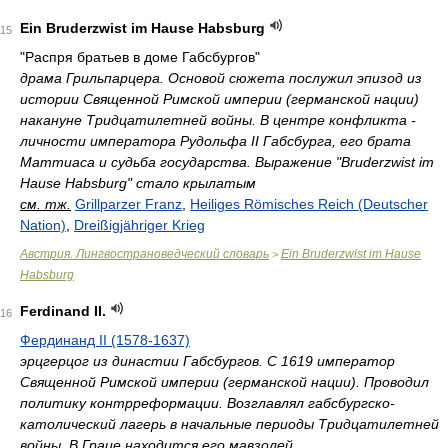
Ein Bruderzwist im Hause Habsburg
15
"Распря братьев в доме Габсбургов"
драма Грильпарцера. Основой сюжета послужил эпизод из
истории Священной Римской империи (германской нации)
накануне Тридцатилетней войны. В центре конфликта -
личности императора Рудольфа II Габсбурга, его брата
Маттиаса и судьба государства. Выражение "Bruderzwist im
Hause Habsburg" стало крылатым
см. тж.
Grillparzer Franz
,
Heiliges Römisches Reich (Deutscher
Nation)
,
Dreißigjähriger Krieg
Австрия. Лингвострановедческий словарь
Ein Bruderzwist im Hause
>
Habsburg
Ferdinand II.
16
Фердинанд II (1578-1637)
эрцгерцог из династии Габсбургов. С 1619 император
Священной Римской империи (германской нации). Проводил
политику контрреформации. Возглавлял габсбургско-
католический лагерь в начальные периоды Тридцатилетней
войны. В Граце находится его мавзолей