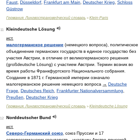
Faust
,
Düsseldorf
,
Frankfurt am Main
,
Deutscher Krieg
,
Schloss
Güstrow
Германия. Лингвострановедческий словарь
Klein-Paris
>
Kleindeutsche Lösung
11
ист.
малогерманское решение
(немецкого вопроса), политическое
объединение германских государств в единое государство без
участия Австрии, в отличие от великогерманского решения
(großdeutsche Lösung) c участием Австрии. Термин возник во
время работы Франкфуртского Национального собрания.
Создание в 1871 г. Германской империи означало
малогерманское решение немецкого вопроса
→
Deutsche
Frage
,
Deutsches Reich
,
Frankfurter Nationalversammlung
,
Preußen
,
Deutscher Krieg
Германия. Лингвострановедческий словарь
Kleindeutsche Lösung
>
Norddeutscher Bund
12
ист.
Северо-Германский союз
, союз Пруссии и 17
северогерманских государств – участниц Австро-прусской