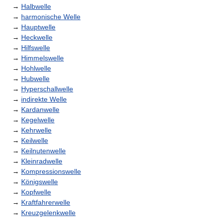
→
Halbwelle
→
harmonische Welle
→
Hauptwelle
→
Heckwelle
→
Hilfswelle
→
Himmelswelle
→
Hohlwelle
→
Hubwelle
→
Hyperschallwelle
→
indirekte Welle
→
Kardanwelle
→
Kegelwelle
→
Kehrwelle
→
Keilwelle
→
Keilnutenwelle
→
Kleinradwelle
→
Kompressionswelle
→
Königswelle
→
Kopfwelle
→
Kraftfahrerwelle
→
Kreuzgelenkwelle