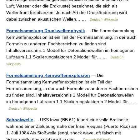
Luft, Wasser oder die Erdkruste) bezeichnet, die sich als
Wellenfront fortpflanzen. Je nach Art der Druckänderung wird
dabei zwischen akustischen Wellen… …
Deutsch Wikipedia
Formelsammlung Druckwellenphysik
— Die Formelsammlung
Kernwaffenexplosion ist ein Teil der Formelsammlung, in der auch
Formeln zu anderen Fachbereichen zu finden sind.
Inhaltsverzeichnis 1 Modell für Detonationswellen im homogenen
Luftraum 1.1 Skalierungsfaktoren 2 Modell für… …
Deutsch
Wikipedia
Formelsammlung Kernwaffenexplosion
— Die
Formelsammlung Kernwaffenexplosion ist ein Teil der
Formelsammlung, in der auch Formeln zu anderen Fachbereichen
zu finden sind. Inhaltsverzeichnis 1 Modell für Detonationswellen
im homogenen Luftraum 1.1 Skalierungsfaktoren 2 Modell für… …
Deutsch Wikipedia
Schockwelle
— USS Iowa (BB 61) feuert eine volle Breitseite
während einer Zielübung nahe der Insel Vieques (Puerto Rico) am
1. Juli 1984 Als Stoßwelle (engl. shock wave, oft falsch mit
Schockwelle übersetzt) wird in der …
Deutsch Wikipedia