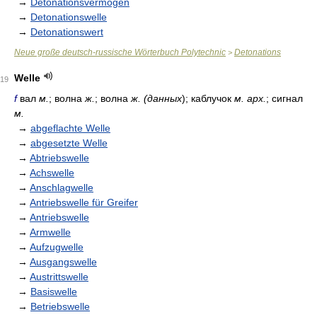
→
Detonationsvermögen
→
Detonationswelle
→
Detonationswert
Neue große deutsch-russische Wörterbuch Polytechnic
Detonations
>
Welle
19
f
вал
м.
; волна
ж.
; волна
ж. (данных
); каблучок
м. арх.
; сигнал
м.
→
abgeflachte Welle
→
abgesetzte Welle
→
Abtriebswelle
→
Achswelle
→
Anschlagwelle
→
Antriebswelle für Greifer
→
Antriebswelle
→
Armwelle
→
Aufzugwelle
→
Ausgangswelle
→
Austrittswelle
→
Basiswelle
→
Betriebswelle