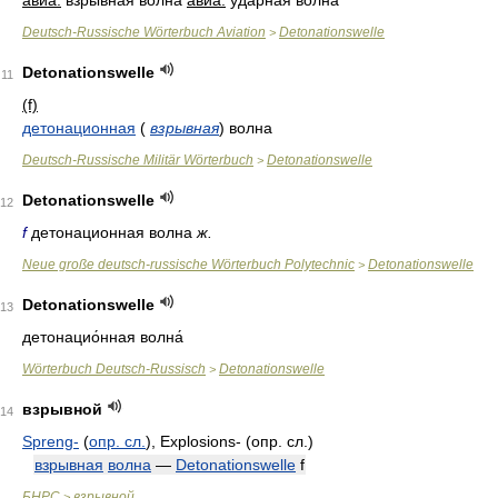
авиа.
взрывная волна
авиа.
ударная волна
Deutsch-Russische Wörterbuch Aviation
Detonationswelle
>
Detonationswelle
11
(f)
детонационная
(
взрывная
)
волна
Deutsch-Russische Militär Wörterbuch
Detonationswelle
>
Detonationswelle
12
f
детонационная волна
ж.
Neue große deutsch-russische Wörterbuch Polytechnic
Detonationswelle
>
Detonationswelle
13
детонацио́нная волна́
Wörterbuch Deutsch-Russisch
Detonationswelle
>
взрывной
14
Spreng-
(
опр. сл.
)
, Explosions-
(опр. сл.)
взрывная
волна
—
Detonationswelle
f
БНРС
взрывной
>