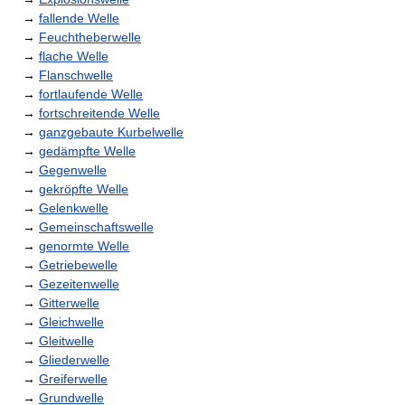
→
fallende Welle
→
Feuchtheberwelle
→
flache Welle
→
Flanschwelle
→
fortlaufende Welle
→
fortschreitende Welle
→
ganzgebaute Kurbelwelle
→
gedämpfte Welle
→
Gegenwelle
→
gekröpfte Welle
→
Gelenkwelle
→
Gemeinschaftswelle
→
genormte Welle
→
Getriebewelle
→
Gezeitenwelle
→
Gitterwelle
→
Gleichwelle
→
Gleitwelle
→
Gliederwelle
→
Greiferwelle
→
Grundwelle