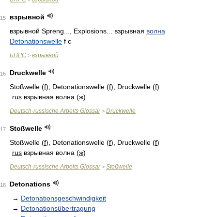
взрывной
15
взрывной Spreng..., Explosions... взрывная
волна
Detonationswelle
f c
БНРС
взрывной
>
Druckwelle
16
Stoßwelle (
f
), Detonationswelle (
f
), Druckwelle (
f
)
rus
взрывная волна (
ж
)
Deutsch-russische Arbeits Glossar
Druckwelle
>
Stoßwelle
17
Stoßwelle (
f
), Detonationswelle (
f
), Druckwelle (
f
)
rus
взрывная волна (
ж
)
Deutsch-russische Arbeits Glossar
Stoßwelle
>
Detonations
18
→
Detonationsgeschwindigkeit
→
Detonationsübertragung