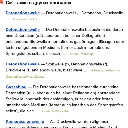
См. также в других словарях:
Detonationswelle
— Detonationswelle, Detonation, Druckwelle
…
Universal-Lexikon
Detonationswelle
— Die Detonationswelle bezeichnet die durch
eine Detonation (u.U. aber auch bei einer Deflagration)
entstandene Stoßwelle innerhalb des gasförmigen, flüssigen oder
festen umgebenden Mediums (ferner auch innerhalb des
Sprengstoffes selbst), die sich …
Deutsch Wikipedia
Detonationswelle
— Stoßwelle (f), Detonationswelle (f),
Druckwelle (f) eng shock wave, blast wave …
Arbeitssicherheit und
Gesundheitsschutz Glossar
Gasschlag
— Die Detonationswelle bezeichnet die durch eine
Detonation (u.U. aber auch bei einer Deflagration) entstandene
Stoßwelle innerhalb des gasförmigen, flüssigen oder festen
umgebenden Mediums (ferner auch innerhalb des Sprengstoffes
selbst), die sich …
Deutsch Wikipedia
Kompressionswelle
— Als Druckwelle werden allgemein
kurzzeitige Schwankungen des Drucks in einem Medium (z. B.