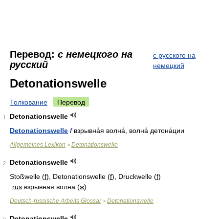
Перевод:
с немецкого на
с русского на
русский
немецкий
Detonationswelle
Толкование
Перевод
Detonationswelle
1
Detonationswelle
f
взрывна́я волна́, волна́ детона́ции
Allgemeines Lexikon
Detonationswelle
>
Detonationswelle
2
Stoßwelle (
f
), Detonationswelle (
f
), Druckwelle (
f
)
rus
взрывная волна (
ж
)
Deutsch-russische Arbeits Glossar
Detonationswelle
>
Detonationswelle