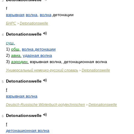
3
f
взрывная
волна
,
волна
детонации
БНРС
Detonationswelle
>
Detonationswelle
4
сущ.
1)
общ.
волна детонации
2)
авиа.
ударная волна
3)
аэродин.
взрывная волна, детонационная волна
Универсальный немецко-русский словарь
Detonationswelle
>
Detonationswelle
5
f
взрывная волна
Deutsch-Russische Wörterbuch polytechnischen
Detonationswelle
>
Detonationswelle
6
f
детонационная волна