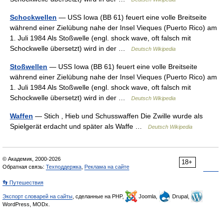
Schockwellen
— USS Iowa (BB 61) feuert eine volle Breitseite
während einer Zielübung nahe der Insel Vieques (Puerto Rico) am
1. Juli 1984 Als Stoßwelle (engl. shock wave, oft falsch mit
Schockwelle übersetzt) wird in der …
Deutsch Wikipedia
Stoßwellen
— USS Iowa (BB 61) feuert eine volle Breitseite
während einer Zielübung nahe der Insel Vieques (Puerto Rico) am
1. Juli 1984 Als Stoßwelle (engl. shock wave, oft falsch mit
Schockwelle übersetzt) wird in der …
Deutsch Wikipedia
Waffen
— Stich , Hieb und Schusswaffen Die Zwille wurde als
Spielgerät erdacht und später als Waffe …
Deutsch Wikipedia
© Академик, 2000-2026
18+
Обратная связь:
Техподдержка
,
Реклама на сайте
👣 Путешествия
Экспорт словарей на сайты
, сделанные на PHP,
Joomla,
Drupal,
WordPress, MODx.