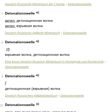
Deutsch-Russische Wörterbuch der Chemie
Detonationswelle
>
Detonationswelle
7
артил.
детонационная волна
артил.
взрывная волна
Deutsch-Russische Artillerie Wörterbuch
Detonationswelle
>
Detonationswelle
8
(
f
)
взрывная волна, детонационная волна
Eine kurze Deutsch-Russisch Wörterbuch in Kernphysik und Kerntechnik
>
Detonationswelle
Detonationswelle
9
f́
детонационная (взрывная) волна
Deutsch-Russisches militärwörterbuch
Detonationswelle
>
Detonationswelle
10