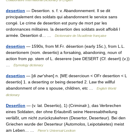
Collaborative International Dictionary of English
desertion
— Desertion. s. f. v. Abandonnement. Il se dit
principalement des soldats qui abandonnent le service sans
congé. Le crime de desertion est puny de mort par les
ordonnances militaires. la desertion des soldats avoit affoibli l
armée. Desertion d… …
Dictionnaire de l'Académie française
desertion
— 1590s, from M.Fr. désertion (early 15c.), from L.L.
desertionem (nom. desertio) a forsaking, abandoning, noun of
action from pp. stem of L. deserere (see DESERT (Cf. desert) (v.))
…
Etymology dictionary
desertion
— [di zʉr′shən] n. [ME desercioun < OFr desertion < L
desertio] 1. a deserting or being deserted 2. Law the willful
abandonment of one s spouse, children, etc …
English World
dictionary
Desertĭon
— (v. lat. Desertio), 1) (Criminalr.), das Verbrechen
eines Soldaten, der ohne Erlaubniß seine Heeresabtheilung
verläßt, um nicht zurückzukehren (Desertor, Deserteur). Bei den
Griechen wurde der Deserteur (Automolos, Leipotaketes) meist
am Leben… …
Pierer's Universal-Lexikon