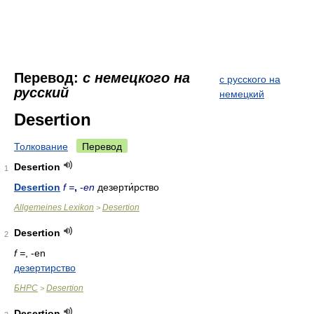
Перевод:
с немецкого на
с русского на
русский
немецкий
Desertion
Толкование
Перевод
Desertion
1
Desertion
f =
,
-
en
дезерти́рство
Allgemeines Lexikon
Desertion
>
Desertion
2
f =
, -en
дезертирство
БНРС
Desertion
>
Desertion