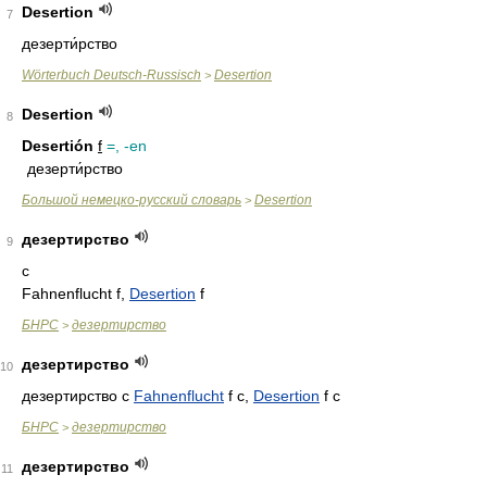
Desertion
7
дезерти́рство
Wörterbuch Deutsch-Russisch
Desertion
>
Desertion
8
Desertión
f
=, -en
дезерти́рство
Большой немецко-русский словарь
Desertion
>
дезертирство
9
с
Fahnenflucht f,
Desertion
f
БНРС
дезертирство
>
дезертирство
10
дезертирство с
Fahnenflucht
f c,
Desertion
f c
БНРС
дезертирство
>
дезертирство
11