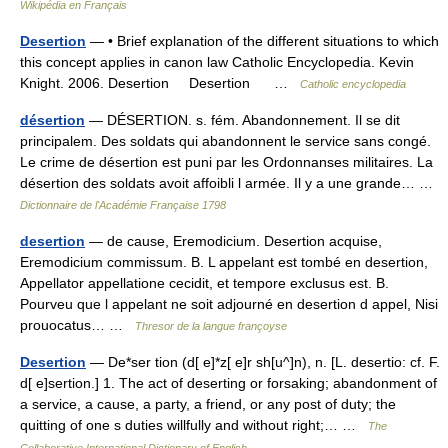
Wikipédia en Français
Desertion
— • Brief explanation of the different situations to which
this concept applies in canon law Catholic Encyclopedia. Kevin
Knight. 2006. Desertion Desertion …
Catholic encyclopedia
désertion
— DÉSERTION. s. fém. Abandonnement. Il se dit
principalem. Des soldats qui abandonnent le service sans congé.
Le crime de désertion est puni par les Ordonnanses militaires. La
désertion des soldats avoit affoibli l armée. Il y a une grande… …
Dictionnaire de l'Académie Française 1798
desertion
— de cause, Eremodicium. Desertion acquise,
Eremodicium commissum. B. L appelant est tombé en desertion,
Appellator appellatione cecidit, et tempore exclusus est. B.
Pourveu que l appelant ne soit adjourné en desertion d appel, Nisi
prouocatus… …
Thresor de la langue françoyse
Desertion
— De*ser tion (d[ e]*z[ e]r sh[u^]n), n. [L. desertio: cf. F.
d[ e]sertion.] 1. The act of deserting or forsaking; abandonment of
a service, a cause, a party, a friend, or any post of duty; the
quitting of one s duties willfully and without right;… …
The