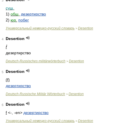
3
сущ.
1)
общ.
дезертирство
2)
юр.
побег
Универсальный немецко-русский словарь
Desertion
>
Desertion
4
f́
дезертирство
Deutsch-Russisches militärwörterbuch
Desertion
>
Desertion
5
(f)
дезертирство
Deutsch-Russische Militär Wörterbuch
Desertion
>
Desertion
6
f
<-, -en>
дезертирство
Универсальный немецко-русский словарь
Desertion
>