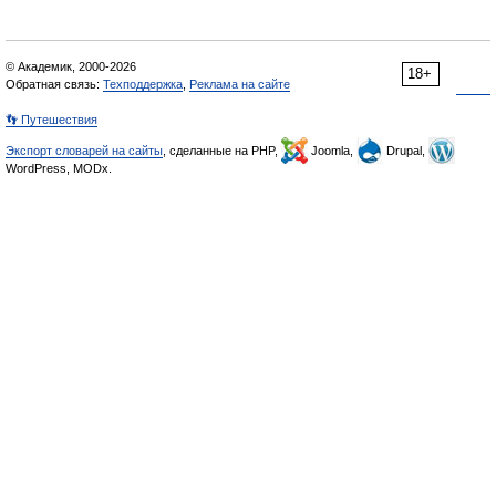
© Академик, 2000-2026
18+
Обратная связь:
Техподдержка
,
Реклама на сайте
👣 Путешествия
Экспорт словарей на сайты
, сделанные на PHP,
Joomla,
Drupal,
WordPress, MODx.