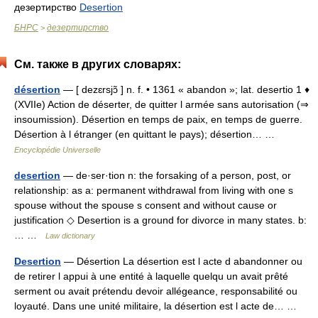
дезертирство
Desertion
БНРС
дезертирство
>
См. также в других словарях:
désertion
— [ dezɛrsjɔ̃ ] n. f. • 1361 « abandon »; lat. desertio 1 ♦
(XVIIe) Action de déserter, de quitter l armée sans autorisation (⇒
insoumission). Désertion en temps de paix, en temps de guerre.
Désertion à l étranger (en quittant le pays); désertion… …
Encyclopédie Universelle
desertion
— de·ser·tion n: the forsaking of a person, post, or
relationship: as a: permanent withdrawal from living with one s
spouse without the spouse s consent and without cause or
justification ◇ Desertion is a ground for divorce in many states. b:
… …
Law dictionary
Desertion
— Désertion La désertion est l acte d abandonner ou
de retirer l appui à une entité à laquelle quelqu un avait prêté
serment ou avait prétendu devoir allégeance, responsabilité ou
loyauté. Dans une unité militaire, la désertion est l acte de… …