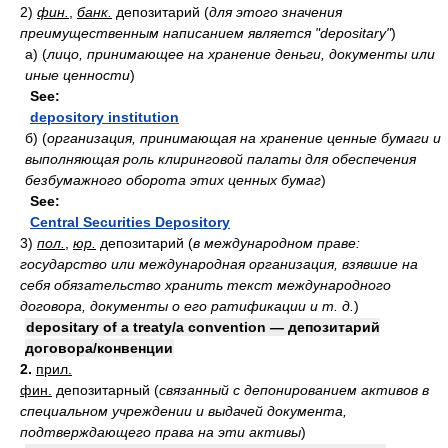
2)
фин.
,
банк.
депозитарий
(
для этого значения
преимущественным написанием является "depositary"
)
а)
(
лицо, принимающее на хранение деньги, документы или
иные ценности
)
See:
depository institution
б)
(
организация, принимающая на хранение ценные бумаги и
выполняющая роль клиринговой палаты для обеспечения
безбумажного оборота этих ценных бумаг
)
See:
Central Securities Depository
3)
пол.
,
юр.
депозитарий
(
в международном праве:
государство или международная организация, взявшие на
себя обязательство хранить текст международного
договора, документы о его ратификации и т. д.
)
depositary of a treaty/a convention — депозитарий
договора/конвенции
2.
прил.
фин.
депозитарный
(
связанный с депонированием активов в
специальном учреждении и выдачей документа,
подтверждающего права на эти активы
)