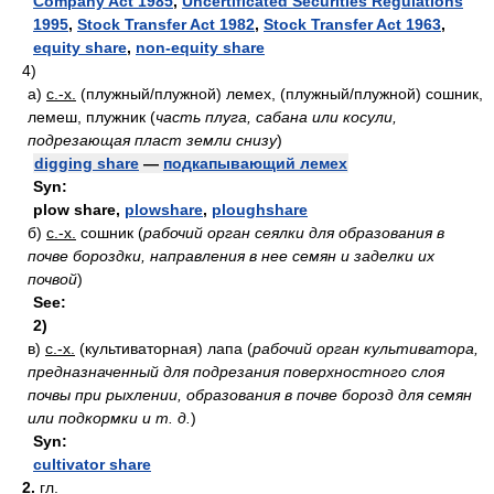
Company Act 1985
,
Uncertificated Securities Regulations
1995
,
Stock Transfer Act 1982
,
Stock Transfer Act 1963
,
equity share
,
non-equity share
4)
а)
с.-х.
(плужный/плужной) лемех, (плужный/плужной) сошник,
лемеш, плужник
(
часть плуга, сабана или косули,
подрезающая пласт земли снизу
)
digging share
—
подкапывающий лемех
Syn:
plow share
,
plowshare
,
ploughshare
б)
с.-х.
сошник
(
рабочий орган сеялки для образования в
почве бороздки, направления в нее семян и заделки их
почвой
)
See:
2)
в)
с.-х.
(культиваторная) лапа
(
рабочий орган культиватора,
предназначенный для подрезания поверхностного слоя
почвы при рыхлении, образования в почве борозд для семян
или подкормки и т. д.
)
Syn:
cultivator share
2.
гл.