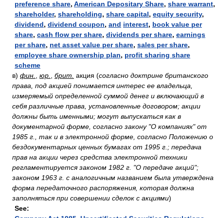
preference share
,
American Depositary Share
,
share warrant
,
shareholder
,
shareholding
,
share capital
,
equity security
,
dividend
,
dividend coupon
,
and
interest
,
book value per
share
,
cash flow per share
,
dividends per share
,
earnings
per share
,
net asset value per share
,
sales per share
,
employee share ownership plan
,
profit sharing share
scheme
в)
фин.
,
юр.
,
брит.
акция
(
согласно доктрине британского
права, под акцией понимается интерес ее владельца,
измеряемый определенной суммой денег и включающий в
себя различные права, установленные договором; акции
должны быть именными; могут выпускаться как в
документарной форме, согласно закону "О компаниях" от
1985 г., так и в электронной форме, согласно Положению о
бездокументарных ценных бумагах от 1995 г.; передача
прав на акции через средства электронной техники
регламентируется законом 1982 г. "О передаче акций";
законом 1963 г. с аналогичным названием была утверждена
форма передаточного распоряжения, которая должна
заполняться при совершении сделок с акциями
)
See: