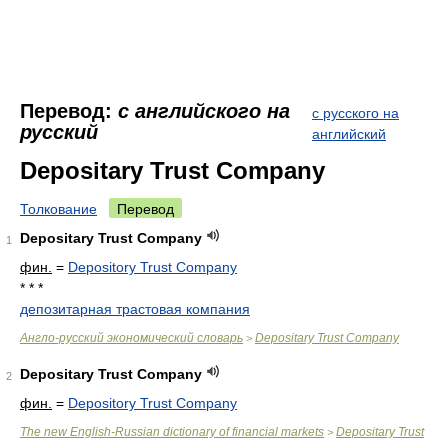
Перевод:
с английского на
с русского на
русский
английский
Depositary Trust Company
Толкование
Перевод
Depositary Trust Company
1
фин.
=
Depository Trust Company
* * *
депозитарная трастовая компания
Англо-русский экономический словарь
Depositary Trust Company
>
Depositary Trust Company
2
фин.
=
Depository Trust Company
The new English-Russian dictionary of financial markets
Depositary Trust
>