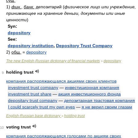
сущ.
1)
фин.
,
банк.
депозитарий
(
физическое лицо или учреждение,
принимающее на хранение деньги, документы или иные
ценности
)
Syn:
depository
See:
depository institution
,
Depository Trust Company
2)
общ.
=
depository
The new English-Russian dictionary of financial markets
depositary
>
holding trust
9
компания распоряжающаяся акциями своих клиентов
investment trust company
—
инвестиционная компания
investment trust share
—
акция инвестиционного фонда
depositary trust company
—
депозитарная трастовая компания
I could scarcely trust my own eyes
—
я не верил своим глазам
English-Russian base dictionary
holding trust
>
voting trust
10
компания распоряжающаяся голосами по акциям своих