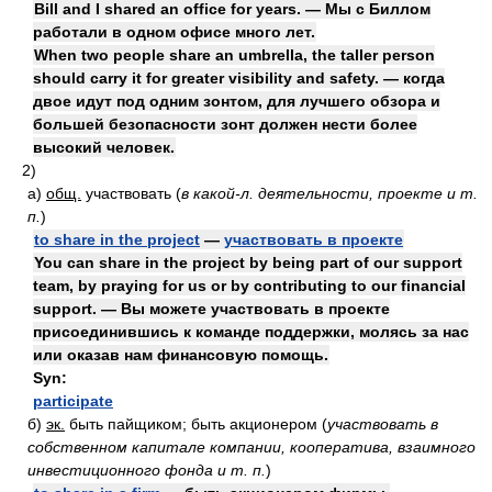
Bill and I shared an office for years. — Мы с Биллом
работали в одном офисе много лет.
When two people share an umbrella, the taller person
should carry it for greater visibility and safety. — когда
двое идут под одним зонтом, для лучшего обзора и
большей безопасности зонт должен нести более
высокий человек.
2)
а)
общ.
участвовать
(
в какой-л. деятельности, проекте и т.
п.
)
to share in the project
—
участвовать в проекте
You can share in the project by being part of our support
team, by praying for us or by contributing to our financial
support. — Вы можете участвовать в проекте
присоединившись к команде поддержки, молясь за нас
или оказав нам финансовую помощь.
Syn:
participate
б)
эк.
быть пайщиком; быть акционером
(
участвовать в
собственном капитале компании, кооператива, взаимного
инвестиционного фонда и т. п.
)