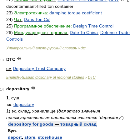
decontaminant-filled ton container
23)
Электротехника:
damping torque coefficient
24)
Чат:
Dans Ton Cul
25)
Программное обеспечение:
Design Time Control
26)
Международная торговля:
Date To China
,
Defense Trade
Controls
Универсальный англо-русский словарь
dtc
>
DTC
13
см
Depositary Trust Company
English-Russian dictionary of regional studies
DTC
>
depository
14
1.
сущ.
тж.
depositary
1)
эк.
склад, хранилище
(
для этого значения
преимущественным написанием является "depository"
)
depository for goods
—
товарный склад
Syn:
deport
,
store
,
storehouse