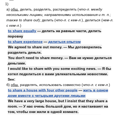
1)
а)
общ.
делить, разделять, распределять
(
что-л. между
несколькими лицами, направлениями использования и т. п.;
также to share out
)
; делить
(
что-л. с кем-л.
)
, делиться
(
чем-л.
с кем-л.
)
to share equally
— делить на равные части, делить
поровну
to share experience
—
делиться опытом
We agreed to share out money. — Мы договорились
разделить деньги.
You don't need to share money. — Вам не нужно делиться
деньгами.
I would like to share with you some exciting news. — Я бы
хотел поделиться с вами увлекательными новостями.
See:
б)
общ.
разделять, использовать совместно
(
что-л. с кем-л.
)
to share a house with four other people
—
жить в одном
доме вместе с четырьмя другими людьми
We have a very large house, but I insist that they share a
room. — У нас очень большой дом, но я настаивают на
том, чтобы они жили в одной комнате.