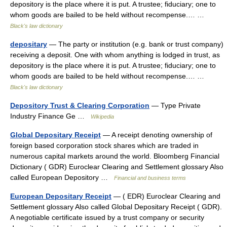
depository is the place where it is put. A trustee; fiduciary; one to
whom goods are bailed to be held without recompense.… …
Black's law dictionary
depositary
— The party or institution (e.g. bank or trust company)
receiving a deposit. One with whom anything is lodged in trust, as
depository is the place where it is put. A trustee; fiduciary; one to
whom goods are bailed to be held without recompense.… …
Black's law dictionary
Depository Trust & Clearing Corporation
— Type Private
Industry Finance Ge …
Wikipedia
Global Depositary Receipt
— A receipt denoting ownership of
foreign based corporation stock shares which are traded in
numerous capital markets around the world. Bloomberg Financial
Dictionary ( GDR) Euroclear Clearing and Settlement glossary Also
called European Depository …
Financial and business terms
European Depositary Receipt
— ( EDR) Euroclear Clearing and
Settlement glossary Also called Global Depositary Receipt ( GDR).
A negotiable certificate issued by a trust company or security