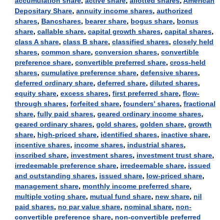
accumulation share
,
active share
,
allotted shares
,
American
Depositary Share
,
annuity income shares
,
authorized
shares
,
Bancshares
,
bearer share
,
bogus share
,
bonus
share
,
callable share
,
capital growth shares
,
capital shares
,
class A share
,
class B share
,
classified shares
,
closely held
shares
,
common share
,
conversion shares
,
convertible
preference share
,
convertible preferred share
,
cross-held
shares
,
cumulative preference share
,
defensive shares
,
deferred ordinary share
,
deferred share
,
diluted shares
,
equity share
,
excess shares
,
first preferred share
,
flow-
through shares
,
forfeited share
,
founders' shares
,
fractional
share
,
fully paid shares
,
geared ordinary income shares
,
geared ordinary shares
,
gold shares
,
golden share
,
growth
share
,
high-priced share
,
identified shares
,
inactive share
,
incentive shares
,
income shares
,
industrial shares
,
inscribed share
,
investment shares
,
investment trust share
,
irredeemable preference share
,
irredeemable share
,
issued
and outstanding shares
,
issued share
,
low-priced share
,
management share
,
monthly income preferred share
,
multiple voting share
,
mutual fund share
,
new share
,
nil
paid shares
,
no par value share
,
nominal share
,
non-
convertible preference share
,
non-convertible preferred