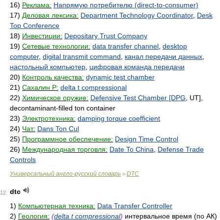
16)
Реклама:
Напрямую потребителю (direct-to-consumer)
17)
Деловая лексика:
Department Technology Coordinator
,
Desk
Top Conference
18)
Инвестиции:
Depositary Trust Company
19)
Сетевые технологии:
data transfer channel
,
desktop
computer
,
digital transmit command
,
канал передачи данных
,
настольный компьютер
,
цифровая команда передачи
20)
Контроль качества:
dynamic test chamber
21)
Сахалин Р:
delta t compressional
22)
Химическое оружие:
Defensive Test Chamber [DPG
, UT],
decontaminant-filled ton container
23)
Электротехника:
damping torque coefficient
24)
Чат:
Dans Ton Cul
25)
Программное обеспечение:
Design Time Control
26)
Международная торговля:
Date To China
,
Defense Trade
Controls
Универсальный англо-русский словарь
DTC
>
dtc
12
1)
Компьютерная техника:
Data Transfer Controller
2)
Геология:
(
delta t compressional
)
интервальное время (по АК)