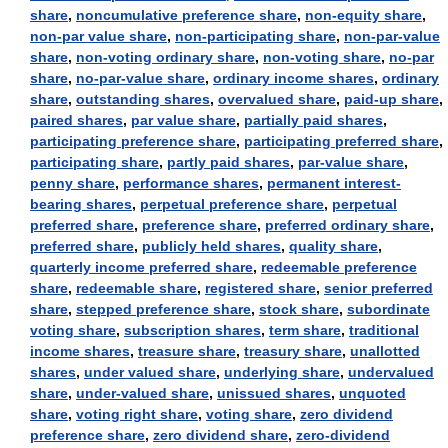
share
,
noncumulative preference share
,
non-equity share
,
non-par value share
,
non-participating share
,
non-par-value
share
,
non-voting ordinary share
,
non-voting share
,
no-par
share
,
no-par-value share
,
ordinary income shares
,
ordinary
share
,
outstanding shares
,
overvalued share
,
paid-up share
,
paired shares
,
par value share
,
partially paid shares
,
participating preference share
,
participating preferred share
,
participating share
,
partly paid shares
,
par-value share
,
penny share
,
performance shares
,
permanent interest-
bearing shares
,
perpetual preference share
,
perpetual
preferred share
,
preference share
,
preferred ordinary share
,
preferred share
,
publicly held shares
,
quality share
,
quarterly income preferred share
,
redeemable preference
share
,
redeemable share
,
registered share
,
senior preferred
share
,
stepped preference share
,
stock share
,
subordinate
voting share
,
subscription shares
,
term share
,
traditional
income shares
,
treasure share
,
treasury share
,
unallotted
shares
,
under valued share
,
underlying share
,
undervalued
share
,
under-valued share
,
unissued shares
,
unquoted
share
,
voting right share
,
voting share
,
zero dividend
preference share
,
zero dividend share
,
zero-dividend