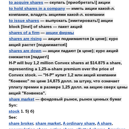
to acquire shares
— скупать [приобретать\] акции
to hold shares in a company
— иметь акции какой-л.
компании, владеть акциями какой-л. компании
to issue shares
— выпускать [эмитировать\] акции
block [line\] of shares — пакет акций
shares of a firm
—
акции фирмы
shares are rising
— акции поднимаются (в цене); курс
акций растет [поднимается\]
shares are down
— акции падают (в цене); курс акций
снижается [падает\]
H-P will buy 1,2 million Convex shares at $14.875 a share,
representing a 1,25-a-share premium over the price of
Convex stock. — "H-P" купит 1,2 млн акций компании
"Конвекс" по цене 14,875 долл. за штуку, что означает
уплату премии в размере 1,25 долл. на акцию сверх цены
акций "Конвекса".
share market
— фондовый рынок, рынок ценных бумаг
Syn:
stock
1. 5) б)
See:
share broker
,
share market
,
A ordinary share
,
A share
,