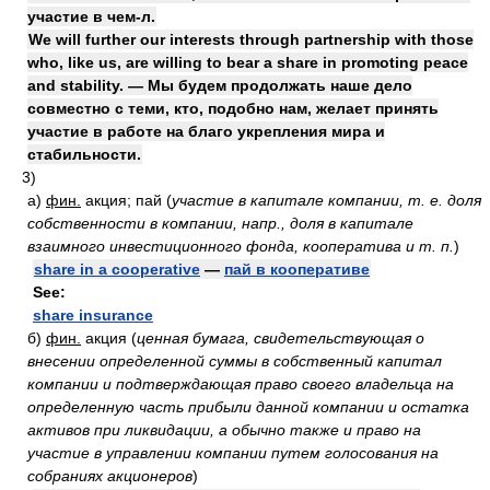
участие в чем-л.
We will further our interests through partnership with those
who, like us, are willing to bear a share in promoting peace
and stability. — Мы будем продолжать наше дело
совместно с теми, кто, подобно нам, желает принять
участие в работе на благо укрепления мира и
стабильности.
3)
а)
фин.
акция; пай
(
участие в капитале компании, т. е. доля
собственности в компании, напр., доля в капитале
взаимного инвестиционного фонда, кооператива и т. п.
)
share in a cooperative
—
пай в кооперативе
See:
share insurance
б)
фин.
акция
(
ценная бумага, свидетельствующая о
внесении определенной суммы в собственный капитал
компании и подтверждающая право своего владельца на
определенную часть прибыли данной компании и остатка
активов при ликвидации, а обычно также и право на
участие в управлении компании путем голосования на
собраниях акционеров
)