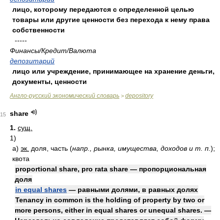
лицо, которому передаются с определенной целью
товары или другие ценности без перехода к нему права
собственности
-----
Финансы/Кредит/Валюта
депозитарий
лицо или учреждение, принимающее на хранение деньги,
документы, ценности
Англо-русский экономический словарь
depository
>
share
15
1.
сущ.
1)
а)
эк.
доля, часть
(
напр., рынка, имущества, доходов и т. п.
)
;
квота
proportional share, pro rata share — пропорциональная
доля
in equal shares
— равными долями, в равных долях
Tenancy in common is the holding of property by two or
more persons, either in equal shares or unequal shares. —