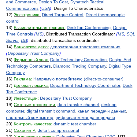
and Commerce
,
Design To Cost
,
Dynatech Tactical
Communications
(
USA
)
, Design To Characteristics
12)
Электроника:
Direct Torque Control
,
Direct thermocouple
control
13)
Вычислительная техника:
DeskTop Conferencing
,
Design
Time Controls
(
MS
)
, Distributed Transaction Coordinator
(
MS
,
SQL
Server
,
DB
)
, distributed transactions coordinator
14)
Банковское дело:
депозитарная трастовая компания
(
Depositary Trust Company
)
15)
Фирменный знак:
Data Technology Corporation
,
Design And
Technology Computers
,
Diamond Trading Company
,
Digital Type
Company
16)
Реклама:
Напрямую потребителю (direct-to-consumer)
17)
Деловая лексика:
Department Technology Coordinator
,
Desk
Top Conference
18)
Инвестиции:
Depositary Trust Company
19)
Сетевые технологии:
data transfer channel
,
desktop
computer
,
digital transmit command
,
канал передачи данных
,
настольный компьютер
,
цифровая команда передачи
20)
Контроль качества:
dynamic test chamber
21)
Сахалин Р:
delta t compressional
22)
Химическое оружие:
Defensive Test Chamber [DPG
, UT],