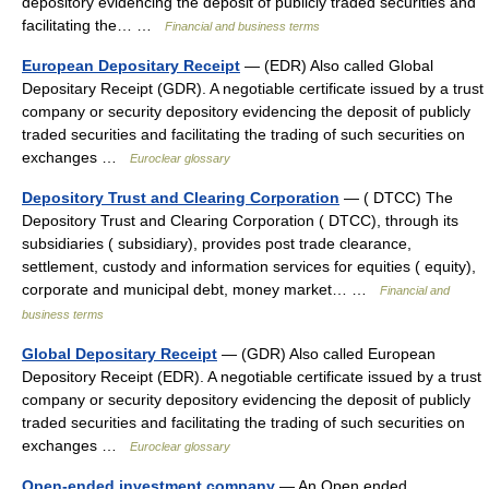
depository evidencing the deposit of publicly traded securities and
facilitating the… …
Financial and business terms
European Depositary Receipt
— (EDR) Also called Global
Depositary Receipt (GDR). A negotiable certificate issued by a trust
company or security depository evidencing the deposit of publicly
traded securities and facilitating the trading of such securities on
exchanges …
Euroclear glossary
Depository Trust and Clearing Corporation
— ( DTCC) The
Depository Trust and Clearing Corporation ( DTCC), through its
subsidiaries ( subsidiary), provides post trade clearance,
settlement, custody and information services for equities ( equity),
corporate and municipal debt, money market… …
Financial and
business terms
Global Depositary Receipt
— (GDR) Also called European
Depository Receipt (EDR). A negotiable certificate issued by a trust
company or security depository evidencing the deposit of publicly
traded securities and facilitating the trading of such securities on
exchanges …
Euroclear glossary
Open-ended investment company
— An Open ended