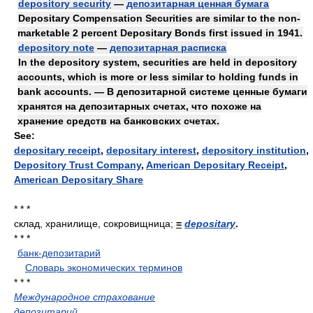
depository security
—
депозитарная ценная бумага
Depositary Compensation Securities are similar to the non-
marketable 2 percent Depositary Bonds first issued in 1941.
depository note
—
депозитарная расписка
In the depository system, securities are held in depository
accounts, which is more or less similar to holding funds in
bank accounts. — В депозитарной системе ценные бумаги
хранятся на депозитарных счетах, что похоже на
хранение средств на банковских счетах.
See:
depositary receipt
,
depositary interest
,
depository institution
,
Depository Trust Company
,
American Depositary Receipt
,
American Depositary Share
* * *
склад, хранилище, сокровищница;
=
depositary
.
* * *
банк-депозитарий
.
.
Словарь экономических терминов
.
* * *
Международное страхование
депозитарий