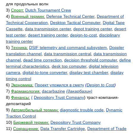
для продольных волн
3)
Спорт:
Dutch Tournament Crew
4)
Военный термин:
Defense Technical Center
,
Department of
Technical Cooperation
,
Desktop Tactical Computer
,
Digital Tape
Cassette
,
data transmission center
,
depot training center
,
desert
test center
,
desert training center
,
design-to-cost
,
disciplinary
training center
5)
Техника:
DSIF telemetry and command subsystem
,
Doppler
translation channel
,
data transmission central
,
data transmission
channel
,
dead time correction
,
decision threshold computer
,
define
terminal characteristics
,
desk top computer
,
digital television
camera
,
digital-to-tone converter
,
display test chamber
,
display
timing control
6)
Экономика:
Проект уложился в смету
(
Design to Cost
)
7)
Фармакология:
dacarbazine
(дакарбазин)
8)
Финансы:
(
Depository Trust Company
) траст-компания-
депозитарий
9)
Автомобильный термин:
diagnostic trouble code
,
Dynamic
Traction Control
10)
Биржевой термин:
Depository Trust Company
11)
Сокращение:
Data Transfer Cartridge
,
Department of Trade