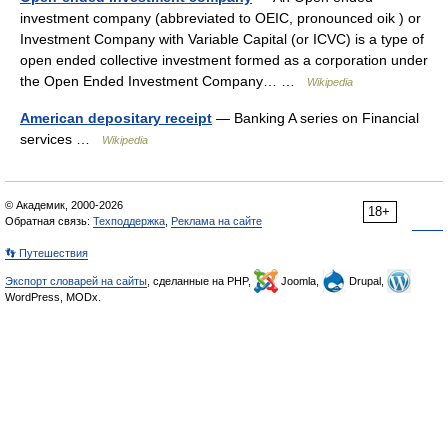
investment company (abbreviated to OEIC, pronounced oik ) or
Investment Company with Variable Capital (or ICVC) is a type of
open ended collective investment formed as a corporation under
the Open Ended Investment Company… …
Wikipedia
American depositary receipt
— Banking A series on Financial
services …
Wikipedia
© Академик, 2000-2026
18+
Обратная связь:
Техподдержка
,
Реклама на сайте
👣 Путешествия
Экспорт словарей на сайты
, сделанные на PHP,
Joomla,
Drupal,
WordPress, MODx.