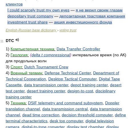
клиентов
I could scarcely trust my own eyes
—
я не верил своим глазам
depositary trust company
—
депозитарная трастовая компания
investment trust share
—
акция инвестиционного фонда
English-Russian base dictionary
voting trust
>
DTC
11
1)
Компьютерная техника:
Data Transfer Controller
2)
Геология:
(
delta t compressional
)
интервальное время (по АК)
для продольных волн
3)
Спорт:
Dutch Tournament Crew
4)
Военный термин:
Defense Technical Center
,
Department of
Technical Cooperation
,
Desktop Tactical Computer
,
Digital Tape
Cassette
,
data transmission center
,
depot training center
,
desert
test center
,
desert training center
,
design-to-cost
,
disciplinary
training center
5)
Техника:
DSIF telemetry and command subsystem
,
Doppler
translation channel
,
data transmission central
,
data transmission
channel
,
dead time correction
,
decision threshold computer
,
define
terminal characteristics
,
desk top computer
,
digital television
camera
,
digital-to-tone converter
,
display test chamber
,
display