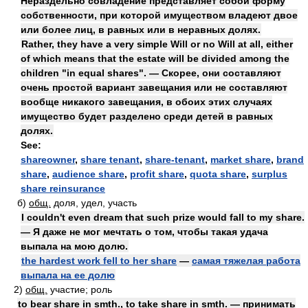
Нераздельно совладение представляет собой форму
собственности, при которой имуществом владеют двое
или более лиц, в равных или в неравных долях.
Rather, they have a very simple Will or no Will at all, either
of which means that the estate will be divided among the
children "in equal shares". — Скорее, они составляют
очень простой вариант завещания или не составляют
вообще никакого завещания, в обоих этих случаях
имущество будет разделено среди детей в равных
долях.
See:
shareowner
,
share tenant
,
share-tenant
,
market share
,
brand
share
,
audience share
,
profit share
,
quota share
,
surplus
share reinsurance
б)
общ.
доля, удел, участь
I couldn't even dream that such prize would fall to my share.
— Я даже не мог мечтать о том, чтобы такая удача
выпала на мою долю.
the hardest work fell to her share
—
самая тяжелая работа
выпала на ее долю
2)
общ.
участие; роль
to bear share in smth., to take share in smth. — принимать