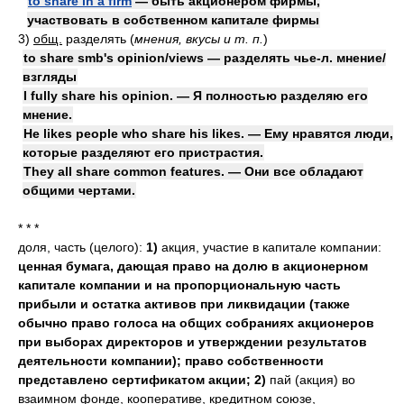
to share in a firm
— быть акционером фирмы,
участвовать в собственном капитале фирмы
3)
общ.
разделять
(
мнения, вкусы и т. п.
)
to share smb's opinion/views — разделять чье-л. мнение/
взгляды
I fully share his opinion. — Я полностью разделяю его
мнение.
He likes people who share his likes. — Ему нравятся люди,
которые разделяют его пристрастия.
They all share common features. — Они все обладают
общими чертами.
* * *
доля, часть (целого):
1)
акция, участие в капитале компании:
ценная бумага, дающая право на долю в акционерном
капитале компании и на пропорциональную часть
прибыли и остатка активов при ликвидации (также
обычно право голоса на общих собраниях акционеров
при выборах директоров и утверждении результатов
деятельности компании); право собственности
представлено сертификатом акции;
2)
пай (акция) во
взаимном фонде, кооперативе, кредитном союзе,