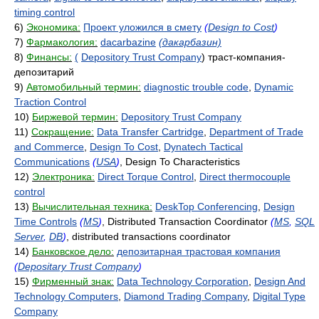
timing control
6)
Экономика:
Проект уложился в смету
(
Design to Cost
)
7)
Фармакология:
dacarbazine
(дакарбазин)
8)
Финансы:
(
Depository Trust Company
) траст-компания-
депозитарий
9)
Автомобильный термин:
diagnostic trouble code
,
Dynamic
Traction Control
10)
Биржевой термин:
Depository Trust Company
11)
Сокращение:
Data Transfer Cartridge
,
Department of Trade
and Commerce
,
Design To Cost
,
Dynatech Tactical
Communications
(
USA
)
, Design To Characteristics
12)
Электроника:
Direct Torque Control
,
Direct thermocouple
control
13)
Вычислительная техника:
DeskTop Conferencing
,
Design
Time Controls
(
MS
)
, Distributed Transaction Coordinator
(
MS
,
SQL
Server
,
DB
)
, distributed transactions coordinator
14)
Банковское дело:
депозитарная трастовая компания
(
Depositary Trust Company
)
15)
Фирменный знак:
Data Technology Corporation
,
Design And
Technology Computers
,
Diamond Trading Company
,
Digital Type
Company