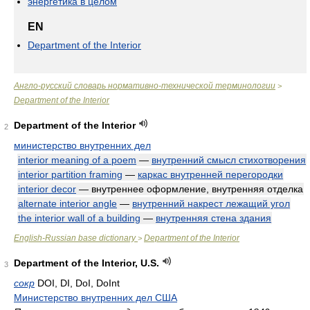
энергетика в целом
EN
Department of the Interior
Англо-русский словарь нормативно-технической терминологии
>
Department of the Interior
Department of the Interior
2
министерство внутренних дел
interior meaning of a poem
—
внутренний смысл стихотворения
interior partition framing
—
каркас внутренней перегородки
interior decor
— внутреннее оформление, внутренняя отделка
alternate interior angle
—
внутренний накрест лежащий угол
the interior wall of a building
—
внутренняя стена здания
English-Russian base dictionary
Department of the Interior
>
Department of the Interior, U.S.
3
сокр
DOI, DI, DoI, DoInt
Министерство внутренних дел США