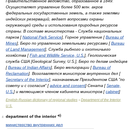
Правительственное ведомство, образованное в 1849.
Осуществляет управление более 500 млн. акров
федеральных государственных земель, а также землями
индейских резерваций, ведает вопросами охраны
окружающей среды и использования природных ресурсов
страны. В составе министерства - Служба национальных
парков [
National Park Service
], Горное управление [
Bureau of
Mines
], Бюро по управлению земельными ресурсами [
Bureau
of Land Management
], Служба рыбного и охотничьего
хозяйства [
Fish and Wildlife Service, U.S.
], Геологическая
служба США [Geological Survey, U.S.], Бюро по делам индейцев
[
Bureau of Indian Affairs
], Бюро мелиорации [
Bureau of
Reclamation
]. Возглавляется министром внутренних дел [
Secretary of the Interior
], назначаемым Президентом США "по
совету и с согласия" [
advice and consent
] Сената [
Senate,
U.S.
] и являющимся членом кабинета министров [
cabinet
]
English-Russian dictionary of regional studies
Department of the Interior,
>
U.S.
department of the interior
4
министерство внутренних дел