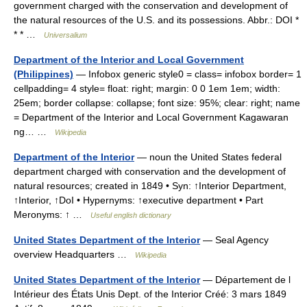
government charged with the conservation and development of
the natural resources of the U.S. and its possessions. Abbr.: DOI *
* * …
Universalium
Department of the Interior and Local Government
(Philippines)
— Infobox generic style0 = class= infobox border= 1
cellpadding= 4 style= float: right; margin: 0 0 1em 1em; width:
25em; border collapse: collapse; font size: 95%; clear: right; name
= Department of the Interior and Local Government Kagawaran
ng… …
Wikipedia
Department of the Interior
— noun the United States federal
department charged with conservation and the development of
natural resources; created in 1849 • Syn: ↑Interior Department,
↑Interior, ↑DoI • Hypernyms: ↑executive department • Part
Meronyms: ↑ …
Useful english dictionary
United States Department of the Interior
— Seal Agency
overview Headquarters …
Wikipedia
United States Department of the Interior
— Département de l
Intérieur des États Unis Dept. of the Interior Créé: 3 mars 1849