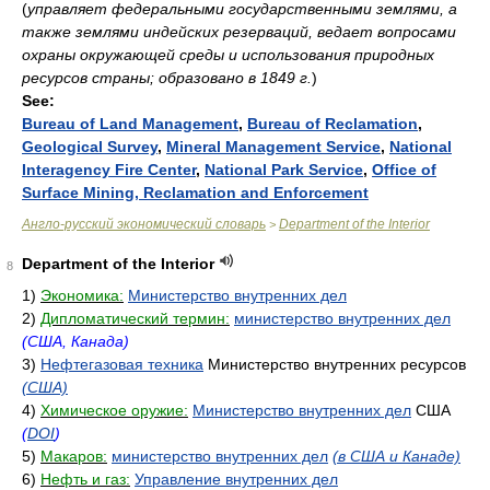
(
управляет федеральными государственными землями, а
также землями индейских резерваций, ведает вопросами
охраны окружающей среды и использования природных
ресурсов страны; образовано в 1849 г.
)
See:
Bureau of Land Management
,
Bureau of Reclamation
,
Geological Survey
,
Mineral Management Service
,
National
Interagency Fire Center
,
National Park Service
,
Office of
Surface Mining, Reclamation and Enforcement
Англо-русский экономический словарь
Department of the Interior
>
Department of the Interior
8
1)
Экономика:
Министерство внутренних дел
2)
Дипломатический термин:
министерство внутренних дел
(США, Канада)
3)
Нефтегазовая техника
Министерство внутренних ресурсов
(США)
4)
Химическое оружие:
Министерство внутренних дел
США
(
DOI
)
5)
Макаров:
министерство внутренних дел
(в США и Канаде)
6)
Нефть и газ:
Управление внутренних дел