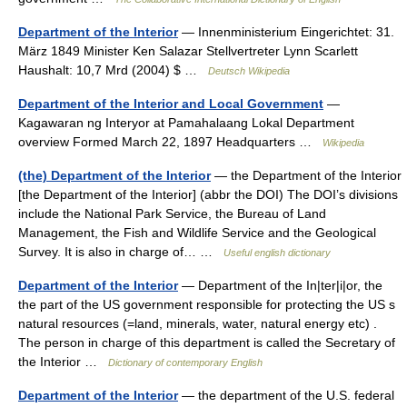
Department of the Interior
— Innenministerium Eingerichtet: 31.
März 1849 Minister Ken Salazar Stellvertreter Lynn Scarlett
Haushalt: 10,7 Mrd (2004) $ …
Deutsch Wikipedia
Department of the Interior and Local Government
—
Kagawaran ng Interyor at Pamahalaang Lokal Department
overview Formed March 22, 1897 Headquarters …
Wikipedia
(the) Department of the Interior
— the Department of the Interior
[the Department of the Interior] (abbr the DOI) The DOI’s divisions
include the National Park Service, the Bureau of Land
Management, the Fish and Wildlife Service and the Geological
Survey. It is also in charge of… …
Useful english dictionary
Department of the Interior
— Department of the In|ter|i|or, the
the part of the US government responsible for protecting the US s
natural resources (=land, minerals, water, natural energy etc) .
The person in charge of this department is called the Secretary of
the Interior …
Dictionary of contemporary English
Department of the Interior
— the department of the U.S. federal