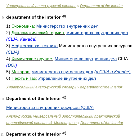
Универсальный англо-русский словарь
Department of the Interior
>
department of the interior
9
1)
Экономика:
Министерство внутренних дел
2)
Дипломатический термин:
министерство внутренних дел
(США, Канада)
3)
Нефтегазовая техника
Министерство внутренних ресурсов
(США)
4)
Химическое оружие:
Министерство внутренних дел
США
(
DOI
)
5)
Макаров:
министерство внутренних дел
(в США и Канаде)
6)
Нефть и газ:
Управление внутренних дел
Универсальный англо-русский словарь
department of the interior
>
Department of the Interior
10
Министерство внутренних ресурсов (США)
Англо-русский универсальный дополнительный практический
переводческий словарь И. Мостицкого
Department of the Interior
>
Department of the Interior
11