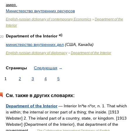
амер.
Министерство внутренних ресурсов
English-russian dctionary of contemporary Economics
Department of the
>
Interior
Department of the Interior
20
министерство внутренних дел
(США, Канада)
English-russian dctionary of diplomacy
Department of the Interior
>
Страницы
Следующая
→
1
2
3
4
5
См. также в других словарях:
Department of the Interior
— Interior In*te ri*or, n. 1. That which
is within; the internal or inner part of a thing; the inside. [1913
Webster] 2. The inland part of a country, state, or kingdom. [1913
Webster] {Department of the Interior}, that department of the
government …
The Collaborative International Dictionary of English