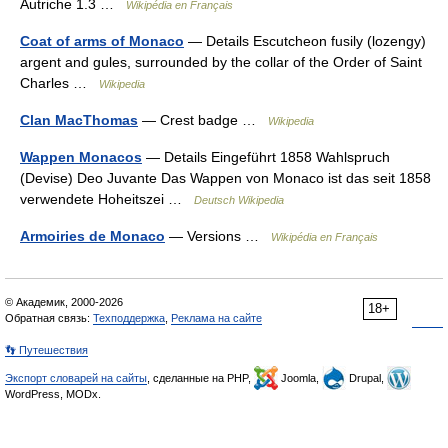
Autriche 1.3 …
Wikipédia en Français
Coat of arms of Monaco
— Details Escutcheon fusily (lozengy)
argent and gules, surrounded by the collar of the Order of Saint
Charles …
Wikipedia
Clan MacThomas
— Crest badge …
Wikipedia
Wappen Monacos
— Details Eingeführt 1858 Wahlspruch
(Devise) Deo Juvante Das Wappen von Monaco ist das seit 1858
verwendete Hoheitszei …
Deutsch Wikipedia
Armoiries de Monaco
— Versions …
Wikipédia en Français
© Академик, 2000-2026
18+
Обратная связь:
Техподдержка
,
Реклама на сайте
👣 Путешествия
Экспорт словарей на сайты
, сделанные на PHP,
Joomla,
Drupal,
WordPress, MODx.