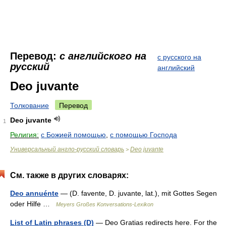
Перевод:
с английского на
с русского на
русский
английский
Deo juvante
Толкование
Перевод
Deo juvante
1
Религия:
с Божией помощью
,
с помощью Господа
Универсальный англо-русский словарь
Deo juvante
>
См. также в других словарях:
Deo annuénte
— (D. favente, D. juvante, lat.), mit Gottes Segen
oder Hilfe …
Meyers Großes Konversations-Lexikon
List of Latin phrases (D)
— Deo Gratias redirects here. For the