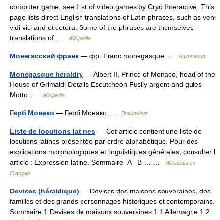
computer game, see List of video games by Cryo Interactive. This
page lists direct English translations of Latin phrases, such as veni
vidi vici and et cetera. Some of the phrases are themselves
translations of …
Wikipedia
Монегасский франк
— фр. Franc monegasque …
Википедия
Monegasque heraldry
— Albert II, Prince of Monaco, head of the
House of Grimaldi Details Escutcheon Fusily argent and gules
Motto …
Wikipedia
Герб Монако
— Герб Монако …
Википедия
Liste de locutions latines
— Cet article contient une liste de
locutions latines présentée par ordre alphabétique. Pour des
explications morphologiques et linguistiques générales, consulter l
article : Expression latine. Sommaire A B … …
Wikipédia en
Français
Devises (héraldique)
— Devises des maisons souveraines, des
familles et des grands personnages historiques et contemporains.
Sommaire 1 Devises de maisons souveraines 1.1 Allemagne 1.2