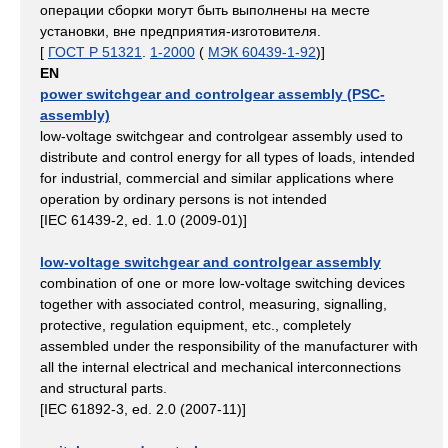
операции сборки могут быть выполнены на месте
установки, вне предприятия-изготовителя.
[
ГОСТ Р 51321
.
1-2000
(
МЭК 60439-1-92
)]
EN
power switchgear and controlgear assembly (PSC-
assembly)
low-voltage switchgear and controlgear assembly used to
distribute and control energy for all types of loads, intended
for industrial, commercial and similar applications where
operation by ordinary persons is not intended
[IEC 61439-2, ed. 1.0 (2009-01)]
low-voltage switchgear and controlgear assembly
combination of one or more low-voltage switching devices
together with associated control, measuring, signalling,
protective, regulation equipment, etc., completely
assembled under the responsibility of the manufacturer with
all the internal electrical and mechanical interconnections
and structural parts.
[IEC 61892-3, ed. 2.0 (2007-11)]