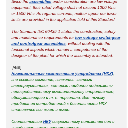
Since the
assemblies
under consideration are low voltage
equipment, their rated voltage shall not exceed 1000 Va.c.
or 1500 Vd.c. As regards currents, neither upper nor lower
limits are provided in the application field of this Standard.
The Standard IEC 60439-1 states the construction, safety
and maintenance requirements for
low voltage switchgear
and controlgear assemblies
, without dealing with the
functional aspects which remain a competence of the
designer of the plant for which the assembly is intended.
[ABB]
Низковольтные комплектные устройства (НКУ)
,
вне всякого сомнения, являются частями
электроустановок, которые наиболее подвержены
непосредственному вмешательству оперативного,
обслуживающего и т. п. персонала. Вот почему
требования потребителей к безопасности НКУ
становятся все выше и выше.
Соответствие
НКУ
современному положению дел и
вследствие этого, гипотетически,