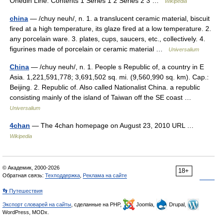
Onedin Line. Contents 1 Series 1 2 Series 2 3 …
Wikipedia
china
— /chuy neuh/, n. 1. a translucent ceramic material, biscuit
fired at a high temperature, its glaze fired at a low temperature. 2.
any porcelain ware. 3. plates, cups, saucers, etc., collectively. 4.
figurines made of porcelain or ceramic material …
Universalium
China
— /chuy neuh/, n. 1. People s Republic of, a country in E
Asia. 1,221,591,778; 3,691,502 sq. mi. (9,560,990 sq. km). Cap.:
Beijing. 2. Republic of. Also called Nationalist China. a republic
consisting mainly of the island of Taiwan off the SE coast …
Universalium
4chan
— The 4chan homepage on August 23, 2010 URL …
Wikipedia
© Академик, 2000-2026
18+
Обратная связь:
Техподдержка
,
Реклама на сайте
👣 Путешествия
Экспорт словарей на сайты
, сделанные на PHP,
Joomla,
Drupal,
WordPress, MODx.