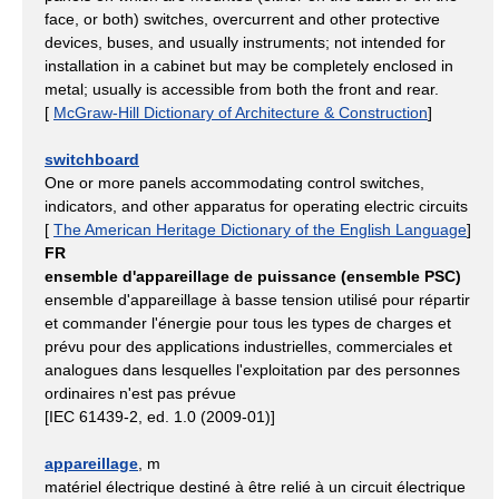
face, or both) switches, overcurrent and other protective
devices, buses, and usually instruments; not intended for
installation in a cabinet but may be completely enclosed in
metal; usually is accessible from both the front and rear.
[
McGraw-Hill Dictionary of Architecture & Construction
]
switchboard
One or more panels accommodating control switches,
indicators, and other apparatus for operating electric circuits
[
The American Heritage Dictionary of the English Language
]
FR
ensemble d'appareillage de puissance (ensemble PSC)
ensemble d'appareillage à basse tension utilisé pour répartir
et commander l'énergie pour tous les types de charges et
prévu pour des applications industrielles, commerciales et
analogues dans lesquelles l'exploitation par des personnes
ordinaires n'est pas prévue
[IEC 61439-2, ed. 1.0 (2009-01)]
appareillage
, m
matériel électrique destiné à être relié à un circuit électrique