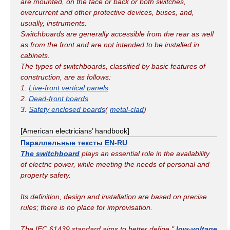
are mounted, on the face or back or both switches,
overcurrent and other protective devices, buses, and,
usually, instruments.
Switchboards are generally accessible from the rear as well
as from the front and are not intended to be installed in
cabinets.
The types of switchboards, classified by basic features of
construction, are as follows:
1.
Live-front vertical panels
2.
Dead-front boards
3.
Safety enclosed boards
(
metal-clad
)
[American electricians’ handbook]
Параллельные тексты EN-RU
The switchboard
plays an essential role in the availability
of electric power, while meeting the needs of personal and
property safety.
Its definition, design and installation are based on precise
rules; there is no place for improvisation.
The IEC 61439 standard aims to better define "
low-voltage