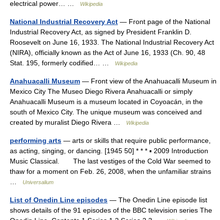
electrical power… …
Wikipedia
National Industrial Recovery Act
— Front page of the National
Industrial Recovery Act, as signed by President Franklin D.
Roosevelt on June 16, 1933. The National Industrial Recovery Act
(NIRA), officially known as the Act of June 16, 1933 (Ch. 90, 48
Stat. 195, formerly codified… …
Wikipedia
Anahuacalli Museum
— Front view of the Anahuacalli Museum in
Mexico City The Museo Diego Rivera Anahuacalli or simply
Anahuacalli Museum is a museum located in Coyoacán, in the
south of Mexico City. The unique museum was conceived and
created by muralist Diego Rivera …
Wikipedia
performing arts
— arts or skills that require public performance,
as acting, singing, or dancing. [1945 50] * * * ▪ 2009 Introduction
Music Classical. The last vestiges of the Cold War seemed to
thaw for a moment on Feb. 26, 2008, when the unfamiliar strains
…
Universalium
List of Onedin Line episodes
— The Onedin Line episode list
shows details of the 91 episodes of the BBC television series The