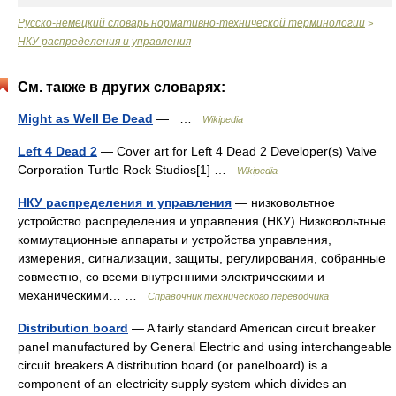
Русско-немецкий словарь нормативно-технической терминологии
>
НКУ распределения и управления
См. также в других словарях:
Might as Well Be Dead
— …
Wikipedia
Left 4 Dead 2
— Cover art for Left 4 Dead 2 Developer(s) Valve
Corporation Turtle Rock Studios[1] …
Wikipedia
НКУ распределения и управления
— низковольтное
устройство распределения и управления (НКУ) Низковольтные
коммутационные аппараты и устройства управления,
измерения, сигнализации, защиты, регулирования, собранные
совместно, со всеми внутренними электрическими и
механическими… …
Справочник технического переводчика
Distribution board
— A fairly standard American circuit breaker
panel manufactured by General Electric and using interchangeable
circuit breakers A distribution board (or panelboard) is a
component of an electricity supply system which divides an