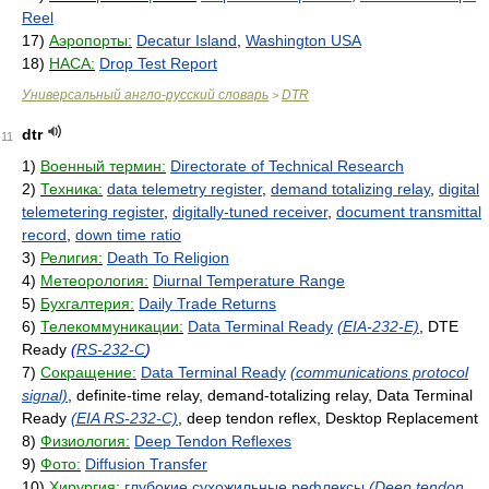
Reel
17)
Аэропорты:
Decatur Island
,
Washington USA
18)
НАСА:
Drop Test Report
Универсальный англо-русский словарь
DTR
>
dtr
11
1)
Военный термин:
Directorate of Technical Research
2)
Техника:
data telemetry register
,
demand totalizing relay
,
digital
telemetering register
,
digitally-tuned receiver
,
document transmittal
record
,
down time ratio
3)
Религия:
Death To Religion
4)
Метеорология:
Diurnal Temperature Range
5)
Бухгалтерия:
Daily Trade Returns
6)
Телекоммуникации:
Data Terminal Ready
(EIA-232-E)
, DTE
Ready
(
RS-232-C
)
7)
Сокращение:
Data Terminal Ready
(communications protocol
signal)
, definite-time relay, demand-totalizing relay, Data Terminal
Ready
(EIA RS-232-C)
, deep tendon reflex, Desktop Replacement
8)
Физиология:
Deep Tendon Reflexes
9)
Фото:
Diffusion Transfer
10)
Хирургия:
глубокие сухожильные рефлексы
(Deep tendon