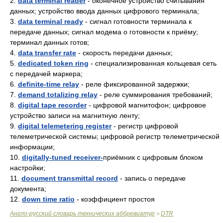
2.
data terminal reader
- оконечное устройство считывания
данных; устройство ввода данных цифрового терминала;
3.
data terminal ready
- сигнал готовности терминала к
передаче данных; сигнал модема о готовности к приёму;
терминал данных готов;
4.
data transfer rate
- скорость передачи данных;
5.
dedicated token ring
- специализированная кольцевая сеть
с передачей маркера;
6.
definite-time relay
- реле фиксированной задержки;
7.
demand totalizing relay
- реле суммирования требований;
8.
digital tape recorder
- цифровой магнитофон; цифровое
устройство записи на магнитную ленту;
9.
digital telemetering register
- регистр цифровой
телеметрической системы; цифровой регистр телеметрической
информации;
10.
digitally-tuned receiver-
приёмник с цифровым блоком
настройки;
11.
document transmittal record
- запись о передаче
документа;
12.
down time ratio
- коэффициент простоя
Англо-русский словарь технических аббревиатур
DTR
>