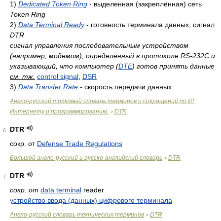
1)
Dedicated Token Ring
- выделенная (закреплённая) сеть
Token Ring
2)
Data Terminal Ready
- готовность терминала данных, сигнал
DTR
сигнал управления последовательным устройством
(например, модемом), определённый в протоколе RS-232C и
указывающий, что компьютер (
DTE
) готов принять данные
см. тж.
control signal
,
DSR
3)
Data Transfer Rate
- скорость передачи данных
Англо-русский толковый словарь терминов и сокращений по ВТ,
Интернету и программированию.
DTR
>
DTR
6
сокр. от
Defense Trade Regulations
Большой англо-русский и русско-английский словарь
DTR
>
DTR
7
сокр. от
data terminal
reader
устройство ввода (данных) цифрового терминала
Англо-русский словарь технических терминов
DTR
>