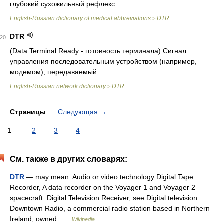
глубокий сухожильный рефлекс
English-Russian dictionary of medical abbreviations
DTR
>
DTR
20
(Data Terminal Ready - готовность терминала) Сигнал
управления последовательным устройством (например,
модемом), передаваемый
English-Russian network dictionary
DTR
>
Страницы
Следующая
→
1
2
3
4
См. также в других словарях:
DTR
— may mean: Audio or video technology Digital Tape
Recorder, A data recorder on the Voyager 1 and Voyager 2
spacecraft. Digital Television Receiver, see Digital television.
Downtown Radio, a commercial radio station based in Northern
Ireland, owned …
Wikipedia