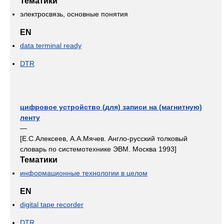
Тематики
электросвязь, основные понятия
EN
data terminal ready
DTR
цифровое устройство (для) записи на (магнитную)
ленту
—
[Е.С.Алексеев, А.А.Мячев. Англо-русский толковый
словарь по системотехнике ЭВМ. Москва 1993]
Тематики
информационные технологии в целом
EN
digital tape recorder
DTR