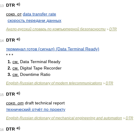
DTR
13
сокр. от
data transfer rate
скорость передачи данных
Англо-русский словарь по компьютерной безопасности
DTR
>
DTR
14
терминал готов (сигнал) (Data Terminal Ready)
* * *
1.
см.
Data Terminal Ready
2.
см.
Digital Tape Recorder
3.
см.
Downtime Ratio
English-Russian dictionary of modern telecommunications
DTR
>
DTR
15
сокр. от
draft technical report
технический отчёт по проекту
English-Russian dictionary of mechanical engineering and automation
DTR
>
DTR
16