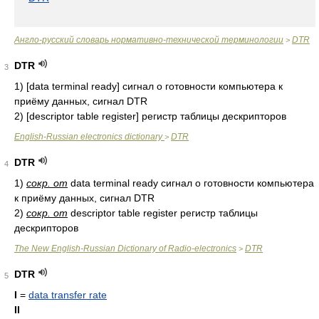
Англо-русский словарь нормативно-технической терминологии
DTR
>
DTR
3
1)
[data terminal ready] сигнал о готовности компьютера к
приёму данных, сигнал DTR
2)
[descriptor table register] регистр таблицы дескрипторов
English-Russian electronics dictionary
DTR
>
DTR
4
1)
сокр. от
data terminal ready сигнал о готовности компьютера
к приёму данных, сигнал DTR
2)
сокр. от
descriptor table register регистр таблицы
дескрипторов
The New English-Russian Dictionary of Radio-electronics
DTR
>
DTR
5
I
=
data transfer rate
II