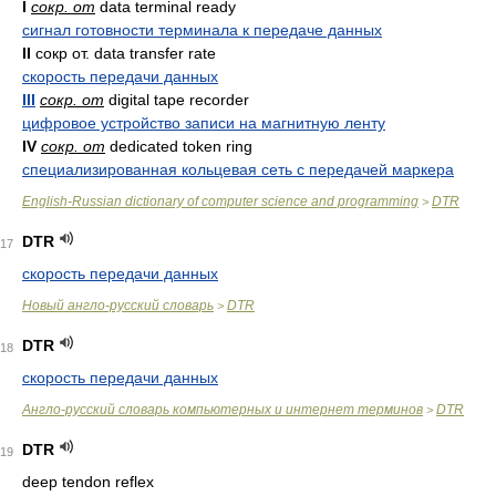
I
сокр. от
data terminal ready
сигнал готовности терминала к передаче данных
II
сокр от. data transfer rate
скорость передачи данных
III
сокр. от
digital tape recorder
цифровое устройство записи на магнитную ленту
IV
сокр. от
dedicated token ring
специализированная кольцевая сеть с передачей маркера
English-Russian dictionary of computer science and programming
DTR
>
DTR
17
скорость передачи данных
Новый англо-русский словарь
DTR
>
DTR
18
скорость передачи данных
Англо-русский словарь компьютерных и интернет терминов
DTR
>
DTR
19
deep tendon reflex