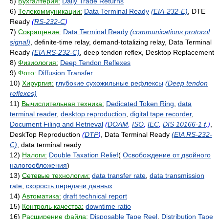
5)
Бухгалтерия:
Daily Trade Returns
6)
Телекоммуникации:
Data Terminal Ready
(EIA-232-E)
, DTE
Ready
(
RS-232-C
)
7)
Сокращение:
Data Terminal Ready
(communications protocol
signal)
, definite-time relay, demand-totalizing relay, Data Terminal
Ready
(EIA RS-232-C)
, deep tendon reflex, Desktop Replacement
8)
Физиология:
Deep Tendon Reflexes
9)
Фото:
Diffusion Transfer
10)
Хирургия:
глубокие сухожильные рефлексы
(Deep tendon
reflexes)
11)
Вычислительная техника:
Dedicated Token Ring
,
data
terminal reader
,
desktop reproduction
,
digital tape recorder
,
Document Filing and Retrieval
(
DOAM
,
ISO
,
IEC
,
DIS 10166-1 f
.)
,
DeskTop Reproduction
(
DTP
)
, Data Terminal Ready
(EIA RS-232-
C)
, data terminal ready
12)
Налоги:
Double Taxation Relief
(
Освобождение от двойного
налогообложения
)
13)
Сетевые технологии:
data transfer rate
,
data transmission
rate
,
скорость передачи данных
14)
Автоматика:
draft technical report
15)
Контроль качества:
downtime ratio
16)
Расширение файла:
Disposable Tape Reel
,
Distribution Tape