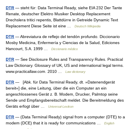
DTR
— steht für: Data Terminal Ready, siehe EIA 232 Der Tante
Renate, deutscher Elektro Musiker Desktop Replacement
Drechslera tritici repentis, Blattdürre in Getreide Dynamic Text
Replacement Diese Seite ist eine …
Deutsch Wikipedia
DTR
— Abreviatura de reflejo del tendón profundo. Diccionario
Mosby Medicina, Enfermería y Ciencias de la Salud, Ediciones
Hancourt, S.A. 1999 …
Diccionario médico
DTR
— See Disclosure Rules and Transparency Rules. Practical
Law Dictionary. Glossary of UK, US and international legal terms.
www.practicallaw.com. 2010 …
Law dictionary
DTR
— [Abk. für Data Terminal Ready, dt. »Datenendgerät
bereit«] die, eine Leitung, über die ein Computer an ein
angeschlossenes Gerät z. B. Modem, Drucker, Palmtop seine
Sende und Empfangsbereitschaft meldet. Die Bereitmeldung des
Geräts erfogt über …
Universal-Lexikon
DTR
— (Data Terminal Ready) signal from a computer (DTE) to a
modem (DCE) that it is ready for communications …
English