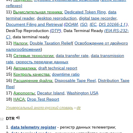
reflexes)
11)
Вычислительная техника:
Dedicated Token Ring
,
data
terminal reader
,
desktop reproduction
,
digital tape recorder
,
Document Filing and Retrieval
(
DOAM
,
ISO
,
IEC
,
DIS 10166-1 f
.)
,
DeskTop Reproduction
(
DTP
)
, Data Terminal Ready
(EIA RS-232-
C)
, data terminal ready
12)
Налоги:
Double Taxation Relief
(
Освобождение от двойного
налогообложения
)
13)
Сетевые технологии:
data transfer rate
,
data transmission
rate
,
скорость передачи данных
14)
Автоматика:
draft technical report
15)
Контроль качества:
downtime ratio
16)
Расширение файла:
Disposable Tape Reel
,
Distribution Tape
Reel
17)
Аэропорты:
Decatur Island
,
Washington USA
18)
НАСА:
Drop Test Report
Универсальный англо-русский словарь
dtr
>
DTR
12
1.
data telemetry register
- регистр данных телеметрии;