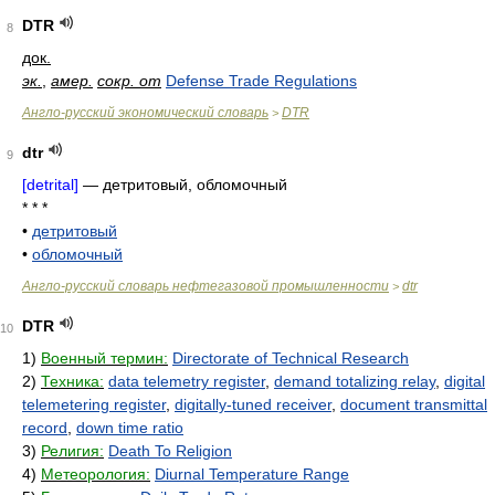
DTR
8
док.
эк.
,
амер.
сокр. от
Defense Trade Regulations
Англо-русский экономический словарь
DTR
>
dtr
9
[detrital]
—
детритовый, обломочный
* * *
•
детритовый
•
обломочный
Англо-русский словарь нефтегазовой промышленности
dtr
>
DTR
10
1)
Военный термин:
Directorate of Technical Research
2)
Техника:
data telemetry register
,
demand totalizing relay
,
digital
telemetering register
,
digitally-tuned receiver
,
document transmittal
record
,
down time ratio
3)
Религия:
Death To Religion
4)
Метеорология:
Diurnal Temperature Range