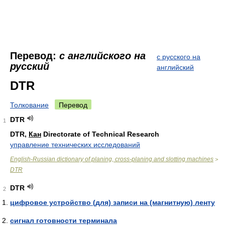
Перевод:
с английского на
с русского на
русский
английский
DTR
Толкование
Перевод
DTR
1
DTR,
Кан
Directorate of Technical Research
управление технических исследований
English-Russian dictionary of planing, cross-planing and slotting machines
>
DTR
DTR
2
цифровое устройство (для) записи на (магнитную) ленту
сигнал готовности терминала