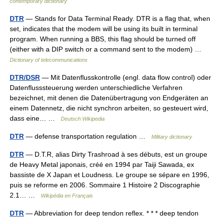
contemporary dictionary
DTR
— Stands for Data Terminal Ready. DTR is a flag that, when
set, indicates that the modem will be using its built in terminal
program. When running a BBS, this flag should be turned off
(either with a DIP switch or a command sent to the modem) …
Dictionary of telecommunications
DTR/DSR
— Mit Datenflusskontrolle (engl. data flow control) oder
Datenflusssteuerung werden unterschiedliche Verfahren
bezeichnet, mit denen die Datenübertragung von Endgeräten an
einem Datennetz, die nicht synchron arbeiten, so gesteuert wird,
dass eine… …
Deutsch Wikipedia
DTR
— defense transportation regulation …
Military dictionary
DTR
— D.T.R, alias Dirty Trashroad à ses débuts, est un groupe
de Heavy Metal japonais, créé en 1994 par Taiji Sawada, ex
bassiste de X Japan et Loudness. Le groupe se sépare en 1996,
puis se reforme en 2006. Sommaire 1 Histoire 2 Discographie
2.1… …
Wikipédia en Français
DTR
— Abbreviation for deep tendon reflex. * * * deep tendon