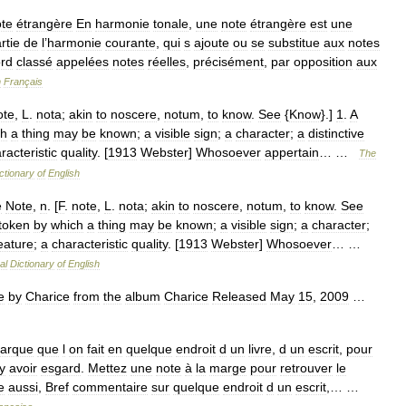
te
étrangère
En
harmonie
tonale
,
une
note
étrangère
est
une
rtie
de
l
’
harmonie
courante
,
qui
s
ajoute
ou
se
substitue
aux
notes
rd
classé
appelées
notes
réelles
,
précisément
,
par
opposition
aux
n
Français
ote
,
L
.
nota
;
akin
to
noscere
,
notum
,
to
know
.
See
{
Know
}.]
1
.
A
ch
a
thing
may
be
known
;
a
visible
sign
;
a
character
;
a
distinctive
racteristic
quality
. [
1913
Webster
]
Whosoever
appertain
… …
The
ctionary
of
English
e
Note
,
n
. [
F
.
note
,
L
.
nota
;
akin
to
noscere
,
notum
,
to
know
.
See
token
by
which
a
thing
may
be
known
;
a
visible
sign
;
a
character
;
eature
;
a
characteristic
quality
. [
1913
Webster
]
Whosoever
… …
al
Dictionary
of
English
e
by
Charice
from
the
album
Charice
Released
May
15
,
2009
…
arque
que
l
on
fait
en
quelque
endroit
d
un
livre
,
d
un
escrit
,
pour
y
avoir
esgard
.
Mettez
une
note
à
la
marge
pour
retrouver
le
e
aussi
,
Bref
commentaire
sur
quelque
endroit
d
un
escrit
,… …