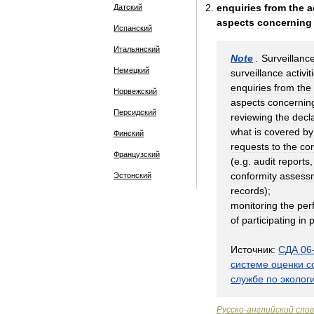
enquiries
from
the
a
Датский
aspects
concerning
Испанский
Итальянский
Note
.
Surveillanc
Немецкий
surveillance
activit
enquiries
from
the
Норвежский
aspects
concernin
Персидский
reviewing
the
decl
what
is
covered
by
Финский
requests
to
the
con
Французский
(
e
.
g
.
audit
reports
conformity
assess
Эстонский
records
);
monitoring
the
per
of
participating
in
p
Источник:
СДА
06
системе
оценки
с
службе
по
эколог
Русско
-
английский
сло