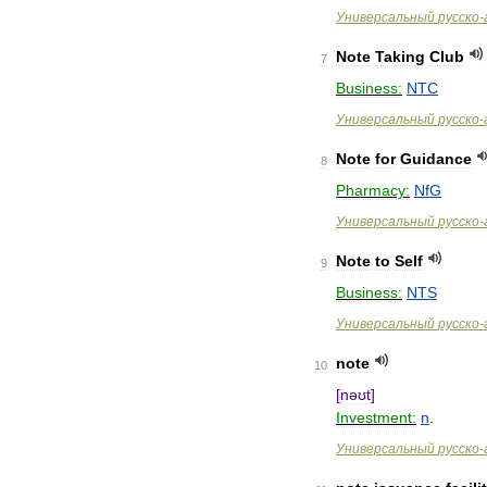
Универсальный
русско
-
Note
Taking
Club
7
Business:
NTC
Универсальный
русско
-
Note
for
Guidance
8
Pharmacy:
NfG
Универсальный
русско
-
Note
to
Self
9
Business:
NTS
Универсальный
русско
-
note
10
[
nəʊt
]
Investment:
n
.
Универсальный
русско
-