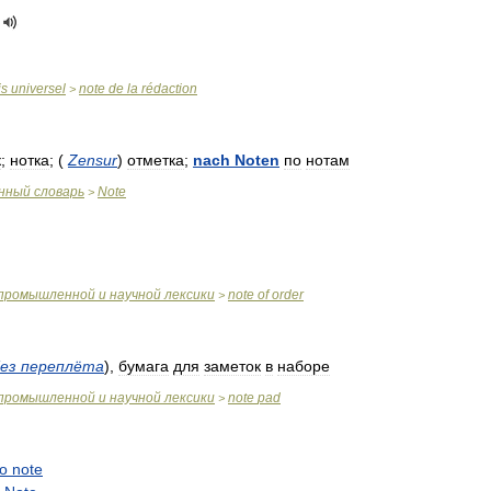
is
universel
note
de
la
rédaction
>
к
;
нотка
; (
Zensur
)
отметка
;
nach
Noten
по
нотам
нный
словарь
Note
>
промышленной
и
научной
лексики
note
of
order
>
ез
переплёта
)
,
бумага
для
заметок
в
наборе
промышленной
и
научной
лексики
note
pad
>
o
note