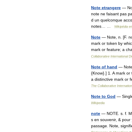
Note
etrangere
—
No
note
ne
faisant
pas
pa
d
un
quelconque
acco
notes
… …
Wikipédia
e
Note
—
Note
,
n
. [
F
.
n
mark
or
token
by
whi
mark
or
feature
;
a
cha
Collaborative
International
Di
Note
of
hand
—
Not
{
Know
}.]
1
.
A
mark
or
a
distinctive
mark
or
f
The
Collaborative
Internation
Note
to
God
—
Singl
Wikipedia
note
—
NOTE
.
s
.
f
.
M
s
en
souvenir
, &
pour
passage
.
Note
,
signifi