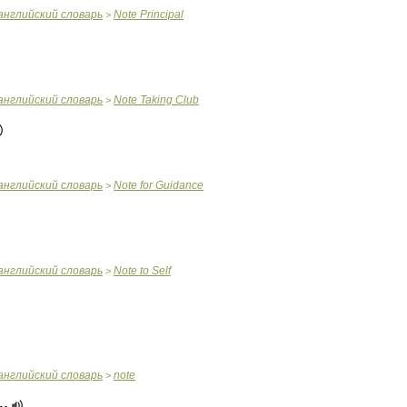
английский
словарь
Note
Principal
>
английский
словарь
Note
Taking
Club
>
английский
словарь
Note
for
Guidance
>
английский
словарь
Note
to
Self
>
английский
словарь
note
>