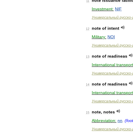
note
issuance
facili
11
Investment:
NIF
Универсальный
русско
-
note
of
intent
12
Military:
NOI
Универсальный
русско
-
note
of
readineas
13
International
transport
Универсальный
русско
-
note
of
readiness
14
International
transport
Универсальный
русско
-
note
,
notes
15
Abbreviation:
nn
.
(
foo
Универсальный
русско
-