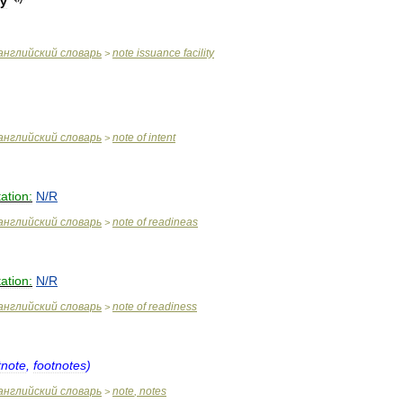
ty
английский
словарь
note
issuance
facility
>
английский
словарь
note
of
intent
>
ation:
N
/
R
английский
словарь
note
of
readineas
>
ation:
N
/
R
английский
словарь
note
of
readiness
>
tnote
,
footnotes
)
английский
словарь
note
,
notes
>