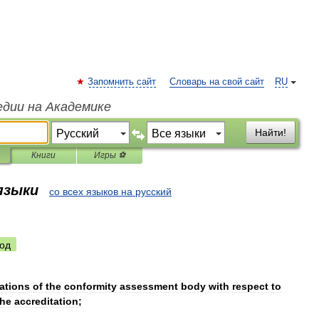
Запомнить сайт
Словарь на свой сайт
RU
едии на Академике
Найти!
Книги
Игры ⚽
 языки
со всех языков на русский
од
ations
of
the
conformity
assessment
body
with
respect
to
the
accreditation
;