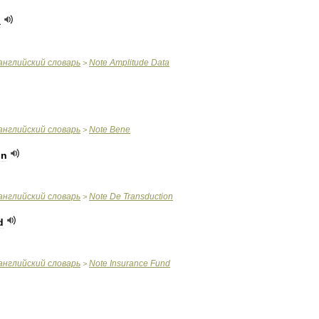
a
английский
словарь
Note
Amplitude
Data
>
английский
словарь
Note
Bene
>
on
английский
словарь
Note
De
Transduction
>
d
английский
словарь
Note
Insurance
Fund
>