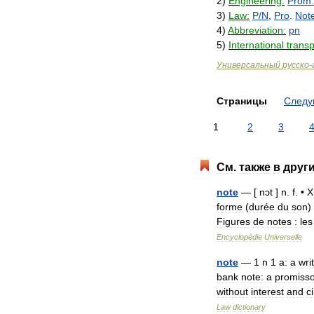
2
)
Engineering:
Prom
3
)
Law:
P
/
N
,
Pro
.
Not
4
)
Abbreviation:
pn
5
)
International
transp
Универсальный
русско
-
Страницы
След
1
2
3
См
.
также
в
друг
note
— [
nɔt
]
n
.
f
. •
X
forme
(
durée
du
son
)
Figures
de
notes
:
les
Encyclopédie
Universelle
note
—
1
n
1
a:
a
wri
bank
note:
a
promisso
without
interest
and
c
Law
dictionary