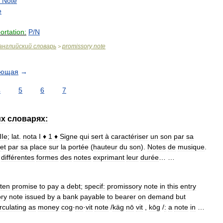
.
Note
e
ortation:
P
/
N
английский
словарь
promissory
note
>
ующая
→
4
5
6
7
их
словарях:
IIe
;
lat
.
nota
I
♦
1
♦
Signe
qui
sert
à
caractériser
un
son
par
sa
et
par
sa
place
sur
la
portée
(
hauteur
du
son
).
Notes
de
musique
.
différentes
formes
des
notes
exprimant
leur
durée
… …
tten
promise
to
pay
a
debt
;
specif:
promissory
note
in
this
entry
ry
note
issued
by
a
bank
payable
to
bearer
on
demand
but
irculating
as
money
cog
·
no
·
vit
note
/
käg
nō
vit
,
kōg
/
:
a
note
in
…