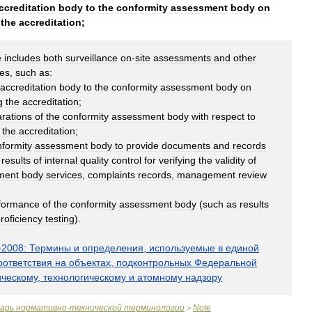
ccreditation
body
to
the
conformity
assessment
body
on
the
accreditation
;
e
includes
both
surveillance
on
-
site
assessments
and
other
ies
,
such
as:
accreditation
body
to
the
conformity
assessment
body
on
g
the
accreditation
;
arations
of
the
conformity
assessment
body
with
respect
to
the
accreditation
;
formity
assessment
body
to
provide
documents
and
records
,
results
of
internal
quality
control
for
verifying
the
validity
of
ment
body
services
,
complaints
records
,
management
review
formance
of
the
conformity
assessment
body
(
such
as
results
roficiency
testing
).
-
2008:
Термины
и
определения
,
используемые
в
единой
оответствия
на
объектах
,
подконтрольных
Федеральной
ическому
,
технологическому
и
атомному
надзору
варь
нормативно
-
технической
терминологии
Note
>