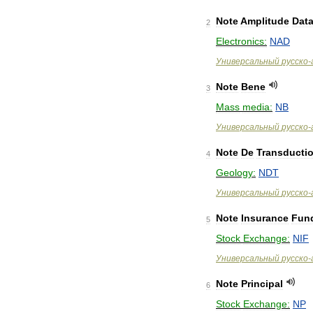
Note
Amplitude
Dat
2
Electronics:
NAD
Универсальный
русско
-
Note
Bene
3
Mass
media:
NB
Универсальный
русско
-
Note
De
Transducti
4
Geology:
NDT
Универсальный
русско
-
Note
Insurance
Fun
5
Stock
Exchange:
NIF
Универсальный
русско
-
Note
Principal
6
Stock
Exchange:
NP