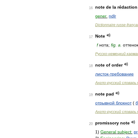
note
de
la
rédaction
16
gener
.
ndlr
Dictionnaire
russe
-
frança
Note
17
f
нота
;
fig
.
a
.
оттено
Русско
-
немецкий
карма
note
of
order
18
листок
-
требование
Англо
-
русский
словарь
note
pad
19
отрывной
блокнот
(
б
Англо
-
русский
словарь
promissory
note
20
1
)
General
subject:
pr