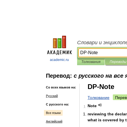
Словари и энциклоп
academic.ru
Толкования
Переводы
Перевод:
с русского на все
DP-Note
Со всех языков на:
Русский
Толкование
Перев
С русского на:
Note
1
Все языки
reviewing
the
declar
what
is
covered
by
Английский