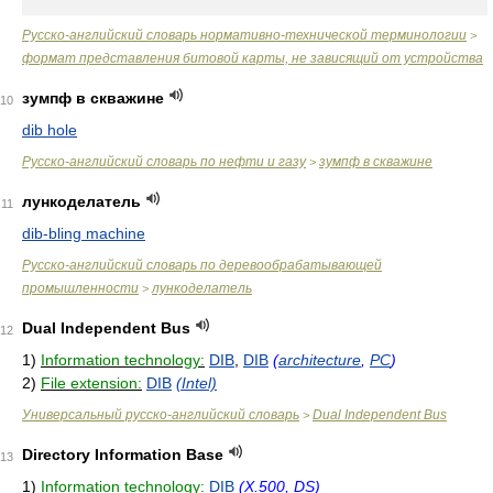
Русско-английский словарь нормативно-технической терминологии
>
формат представления битовой карты, не зависящий от устройства
зумпф в скважине
10
dib hole
Русско-английский словарь по нефти и газу
зумпф в скважине
>
лункоделатель
11
dib-bling machine
Русско-английский словарь по деревообрабатывающей
промышленности
лункоделатель
>
Dual Independent Bus
12
1)
Information technology:
DIB
,
DIB
(
architecture
,
PC
)
2)
File extension:
DIB
(Intel)
Универсальный русско-английский словарь
Dual Independent Bus
>
Directory Information Base
13
1)
Information technology:
DIB
(X.500, DS)