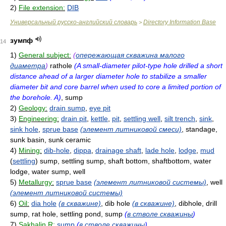
2)
File extension:
DIB
Универсальный русско-английский словарь
Directory Information Base
>
зумпф
14
1)
General subject:
(
опережающая скважина малого
диаметра
)
rathole
(A small-diameter pilot-type hole drilled a short
distance ahead of a larger diameter hole to stabilize a smaller
diameter bit and core barrel when used to core a limited portion of
the borehole. A)
, sump
2)
Geology:
drain sump
,
eye pit
3)
Engineering:
drain pit
,
kettle
,
pit
,
settling well
,
silt trench
,
sink
,
sink hole
,
sprue base
(элемент литниковой смеси)
, standage,
sunk basin, sunk ceramic
4)
Mining:
dib-hole
,
dippa
,
drainage shaft
,
lade hole
,
lodge
,
mud
(
settling
) sump, settling sump, shaft bottom, shaftbottom, water
lodge, water sump, well
5)
Metallurgy:
sprue base
(элемент литниковой системы)
, well
(элемент литниковой системы)
6)
Oil:
dia hole
(в скважине)
, dib hole
(в скважине)
, dibhole, drill
sump, rat hole, settling pond, sump
(
в стволе скважины
)
7)
Sakhalin R:
sump
(
в стволе скважины
)