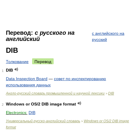
Перевод:
с русского на
с английского на
английский
русский
DIB
Толкование
Перевод
DIB
1
Data Inspection Board
—
совет по инспектированию
использования данных
Англо-русский словарь промышленной и научной лексики
DIB
>
Windows or OS/2 DIB image format
2
Electronics:
DIB
Универсальный русско-английский словарь
Windows or OS/2 DIB image
>
format