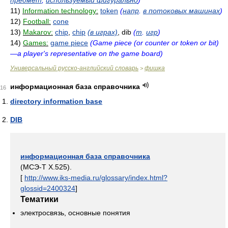
предмет
,
используемый фигурально
)
11)
Information technology:
token
(
напр
.
в потоковых машинах
)
12)
Football:
cone
13)
Makarov:
chip
,
chip
(в играх)
, dib
(
т
.
игр
)
14)
Games:
game piece
(Game piece (or counter or token or bit)
—a player's representative on the game board)
Универсальный русско-английский словарь
фишка
>
информационная база справочника
16
directory information base
DIB
информационная база справочника
(МСЭ-Т Х.525).
[
http://www.iks-media.ru/glossary/index.html?
glossid=2400324
]
Тематики
электросвязь, основные понятия