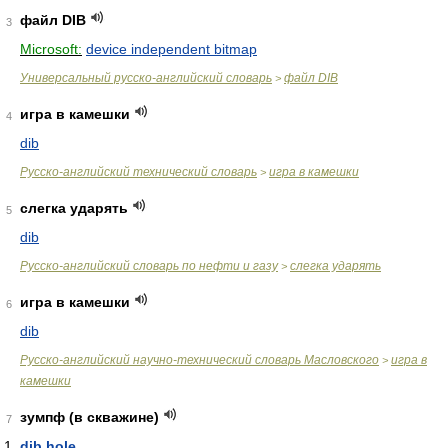
файл DIB
3
Microsoft:
device independent bitmap
Универсальный русско-английский словарь
файл DIB
>
игра в камешки
4
dib
Русско-английский технический словарь
игра в камешки
>
слегка ударять
5
dib
Русско-английский словарь по нефти и газу
слегка ударять
>
игра в камешки
6
dib
Русско-английский научно-технический словарь Масловского
игра в
>
камешки
зумпф (в скважине)
7
dib hole