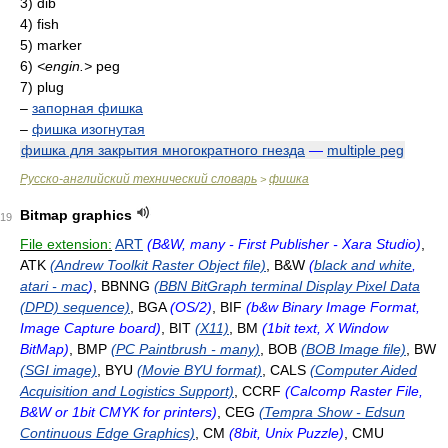
3) dib
4) fish
5) marker
6)
<engin.>
peg
7) plug
–
запорная фишка
–
фишка изогнутая
фишка для закрытия многократного гнезда
—
multiple peg
Русско-английский технический словарь
фишка
>
Bitmap graphics
19
File extension:
ART
(B&W, many - First Publisher - Xara Studio)
,
ATK
(Andrew Toolkit Raster Object file)
, B&W
(
black and white
,
atari - mac
)
, BBNNG
(BBN BitGraph terminal Display Pixel Data
(DPD) sequence)
, BGA
(OS/2)
, BIF
(b&w Binary Image Format,
Image Capture board)
, BIT
(X11)
, BM
(1bit text, X Window
BitMap)
, BMP
(PC Paintbrush - many)
, BOB
(BOB Image file)
, BW
(SGI image)
, BYU
(Movie BYU format)
, CALS
(Computer Aided
Acquisition and Logistics Support)
, CCRF
(Calcomp Raster File,
B&W or 1bit CMYK for printers)
, CEG
(Tempra Show - Edsun
Continuous Edge Graphics)
, CM
(8bit, Unix Puzzle)
, CMU