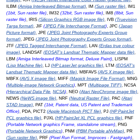
ILBM
(Amiga Interleaved Bitmap format)
, IM
(Sun raster file)
, IM1
(1bit, Sun raster file)
, IM32
(32bit, Sun raster file)
, IM8
(8bit, Sun
raster file)
, IRIS
(Silicon Graphics RGB image file)
, IVB
(Truevision
Targa format)
, JIF
(
JPEG File Interchange Format
)
, JPC
(Japan
Picture format)
, JPE
(JPEG Joint Photography Experts Group
format)
, JPEG
(JPEG Joint Photography Experts Group format)
,
JTF
(JPEG Tagged Interchange Format)
, LAN
(Erdas true colour
image)
, LANDSAT
(EOSAT's Landsat Thematic Mapper data file)
,
LBM
(Amiga Interleaved Bitmap format, Deluxe Paint)
, LISPM
(Lisp Machine file)
, LJ
(HP LaserJet graphics file)
, LTM
(EOSAT's
Landsat Thematic Mapper data file)
, MBFAVS
(AVS X image file)
,
MBFX
(AVS X image file)
, MIFF
(Magick Image File Format)
, MNG
(
Multiple-image Network Graphics
)
, MPT
(Multipage TIFF)
, NCSA
(
Hierarchical Data File
,
NCSA
)
, NEO
(Atari NeoChrome image file)
,
NEWS
(NeWS image file)
, NRF
(Neutral Raster File)
, PAC
(Atari
STAD Image)
, PAT
(1bit, Patent data, US Patent and Trademark
Office)
, PDA, PICT2
(Apple Macintosh PICT file)
, PJ
(HP PaintJet
PCL graphics file)
, PJXL
(HP PaintJet XL PCL graphics file)
, PNF
(Portable Network graphics Frame, standalone stream)
, PNG
(
Portable Network Graphics
)
, PNM
(PBM Portable aNyMap)
, PR
(Sun raster file)
, PRF
(Pixel Run Format, Improces - Fastgraph)
,