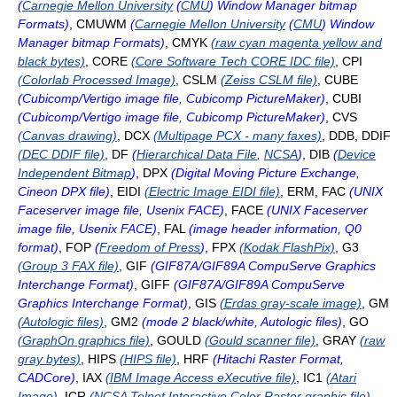
(
Carnegie Mellon University
(
CMU
) Window Manager bitmap
Formats)
, CMUWM
(
Carnegie Mellon University
(
CMU
) Window
Manager bitmap Formats)
, CMYK
(raw cyan magenta yellow and
black bytes)
, CORE
(Core Software Tech CORE IDC file)
, CPI
(Colorlab Processed Image)
, CSLM
(Zeiss CSLM file)
, CUBE
(Cubicomp/Vertigo image file, Cubicomp PictureMaker)
, CUBI
(Cubicomp/Vertigo image file, Cubicomp PictureMaker)
, CVS
(Canvas drawing)
, DCX
(Multipage PCX - many faxes)
, DDB, DDIF
(DEC DDIF file)
, DF
(
Hierarchical Data File
,
NCSA
)
, DIB
(
Device
Independent Bitmap
)
, DPX
(Digital Moving Picture Exchange,
Cineon DPX file)
, EIDI
(Electric Image EIDI file)
, ERM, FAC
(UNIX
Faceserver image file, Usenix FACE)
, FACE
(UNIX Faceserver
image file, Usenix FACE)
, FAL
(image header information, Q0
format)
, FOP
(
Freedom of Press
)
, FPX
(Kodak FlashPix)
, G3
(Group 3 FAX file)
, GIF
(GIF87A/GIF89A CompuServe Graphics
Interchange Format)
, GIFF
(GIF87A/GIF89A CompuServe
Graphics Interchange Format)
, GIS
(Erdas gray-scale image)
, GM
(Autologic files)
, GM2
(mode 2 black/white, Autologic files)
, GO
(GraphOn graphics file)
, GOULD
(Gould scanner file)
, GRAY
(raw
gray bytes)
, HIPS
(HIPS file)
, HRF
(Hitachi Raster Format,
CADCore)
, IAX
(IBM Image Access eXecutive file)
, IC1
(Atari
Image)
, ICR
(NCSA Telnet Interactive Color Raster graphic file)
,