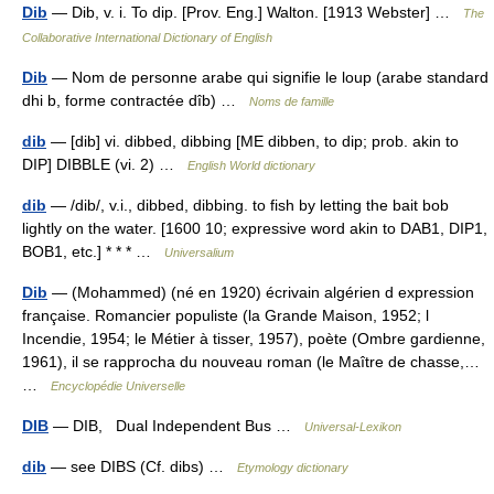
Dib
— Dib, v. i. To dip. [Prov. Eng.] Walton. [1913 Webster] …
The
Collaborative International Dictionary of English
Dib
— Nom de personne arabe qui signifie le loup (arabe standard
dhi b, forme contractée dîb) …
Noms de famille
dib
— [dib] vi. dibbed, dibbing [ME dibben, to dip; prob. akin to
DIP] DIBBLE (vi. 2) …
English World dictionary
dib
— /dib/, v.i., dibbed, dibbing. to fish by letting the bait bob
lightly on the water. [1600 10; expressive word akin to DAB1, DIP1,
BOB1, etc.] * * * …
Universalium
Dib
— (Mohammed) (né en 1920) écrivain algérien d expression
française. Romancier populiste (la Grande Maison, 1952; l
Incendie, 1954; le Métier à tisser, 1957), poète (Ombre gardienne,
1961), il se rapprocha du nouveau roman (le Maître de chasse,…
…
Encyclopédie Universelle
DIB
— DIB, Dual Independent Bus …
Universal-Lexikon
dib
— see DIBS (Cf. dibs) …
Etymology dictionary