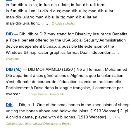
in·fun·dib·u·la·ta; in·fun·dib·u·late; in·fun·dib·u·li·form;
in·fun·dib·u·lum; lu·dib·ri·ous; man·dib·u·la; man·dib·u·lar;
man·dib·u·lary; man·dib·u·la·ta; man·dib·u·lat·ed;
man·dib·u·la·tion;… …
English syllables
DIB
— Dib, dib or DIB may stand for: Disability Insurance Benefits
a Title II benefit offered by the USA Social Security Administration
device independent bitmap, a possible file extension of the
Windows Bitmap raster graphics format Dual independent… …
Wikipedia
DIB (M.)
— DIB MOHAMMED (1920 ) Né à Tlemcen, Mohammed
Dib appartient à ces générations d’Algériens que la colonisation
s’est efforcée de couper de l’éducation islamique traditionnelle.
Parfaitement à l’aise dans la langue française, il commence par
exercer …
Encyclopédie Universelle
Dib
— Dib, n. 1. One of the small bones in the knee joints of sheep
uniting the bones above and below the joints. [1913 Webster] 2. pl.
A child s game, played with dib bones. [1913 Webster] …
The
Collaborative International Dictionary of English