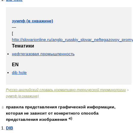
зумпф (в скважине)
—
[
http://slovarionline.ru/anglo_russkiy_slovar_neftegazovoy_promy
Тематики
нефтегазовая промышленность
EN
dib hole
Русско-английский словарь нормативно-технической терминологии
>
зумпф (в скважине)
правила представления графической информации,
8
которая не зависит от конкретного способа
представления изображения
DIB