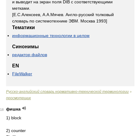
и выводит на экран поля DIB с соответствующими
метками.
[Е.С.Алексеев, А.А.Мячев. Англо-русский толковый
словарь по системотехнике ЭВМ. Москва 1993]
Тематики
информационные технологии в целом
Синонимы
редактор файлов
EN
FileWalker
Русско-английский словарь нормативно-технической терминологии
>
просмотрщик
фишка
18
1) block
2) counter