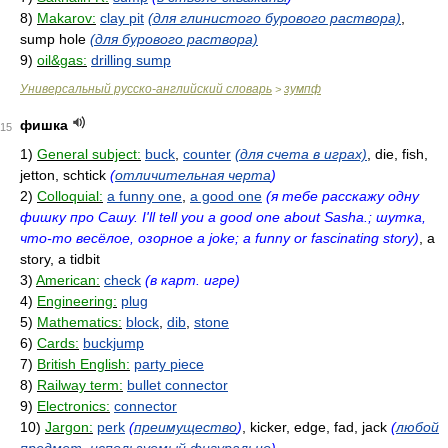
8)
Makarov:
clay pit
(для глинистого бурового раствора)
,
sump hole
(для бурового раствора)
9)
oil&gas:
drilling sump
Универсальный русско-английский словарь
зумпф
>
фишка
15
1)
General subject:
buck
,
counter
(для счета в играх)
, die, fish,
jetton, schtick
(
отличительная черта
)
2)
Colloquial:
a funny one
,
a good one
(я тебе расскажу одну
фишку про Сашу. I'll tell you a good one about Sasha.; шутка,
что-то весёлое, озорное a joke; a funny or fascinating story)
, a
story, a tidbit
3)
American:
check
(в карт. игре)
4)
Engineering:
plug
5)
Mathematics:
block
,
dib
,
stone
6)
Cards:
buckjump
7)
British English:
party piece
8)
Railway term:
bullet connector
9)
Electronics:
connector
10)
Jargon:
perk
(
преимущество
)
, kicker, edge, fad, jack
(
любой