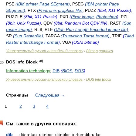
PSE
(IBM printer Page SEgment)
, PSEG
(IBM printer Page
SEgment)
, PTX
(Printronix graphics file)
, PUZZ
(8bit, X11 Puzzle)
,
PUZZLE
(8bit, X11 Puzzle)
, PXR
(
Pixar image
,
Photoshop
)
, PZL
(8bit, Unix Puzzle)
, QDV
(8bit, Random Dot QDV file)
, RAST
(Sun
raster image)
, RL8, RLE
(Utah Run-Length Encoded image file)
,
SR
(Sun Rasterfile)
, TARGA
(Truevision Targa format)
, TRIF
(
Tiled
Raster Interchange Format
)
, VGA
(OS/2 bitmap)
Универсальный русско-английский словарь
Bitmap graphics
>
DOS Info Block
20
Information technology:
DIB
(
BIOS
,
DOS
)
Универсальный русско-английский словарь
DOS Info Block
>
Страницы
Следующая
→
1
2
3
4
См. также в других словарях:
dib
— dib·a·tag; dib·ber; dib·bler; in·fun·dib·u·lar;