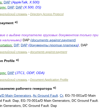
s:
DAP
(
AppleTalk
,
X
.
500
)
logy:
DAP
,
DAP
(
X
.
500
,
DS
)
английский
словарь
Directory
Access
Protocol
>
payment
вие
о
выдаче
покупателю
грузовых
документов
только
при
а
наличными
)
DAP
(
documents
against
payment
)
ortation:
D
/
P
,
DAP
(
документы
против
платежа
)
,
DAP
английский
словарь
documents
against
payment
>
on
Profile
logy:
DAP
(
JTC1
,
ODIF
,
ODA
)
английский
словарь
Document
Application
Profile
>
заземлю
рабочего
генератора
a
/
D
Main
Generators
,
Ac
Ground
Fault
.
Cr
,
EG
-
70
-
001a
/
D
Main
d
Fault
.
Dap
,
EG
-
70
-
001a
/
D
Main
Generators
,
DC
Ground
Fault
.
in
Generators
,
DC
Ground
Fault
.
Dap