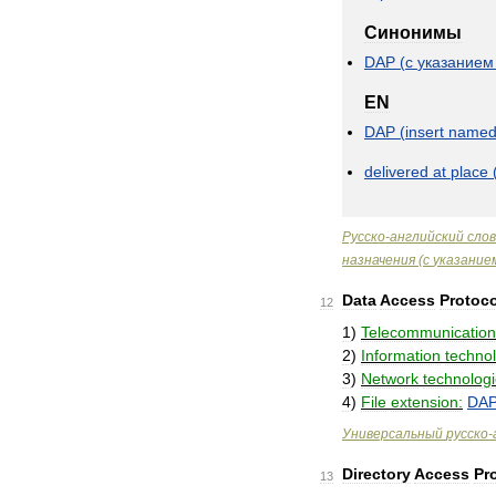
Синонимы
DAP
(
с
указанием
EN
DAP
(
insert
name
delivered
at
place
Русско
-
английский
сло
назначения
(
с
указание
Data
Access
Protoco
12
1
)
Telecommunication
2
)
Information
techno
3
)
Network
technologi
4
)
File
extension:
DA
Универсальный
русско
-
Directory
Access
Pr
13