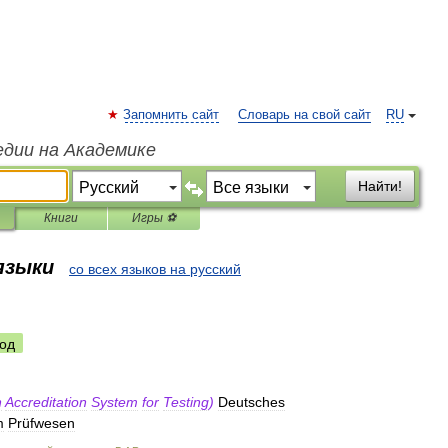
Запомнить сайт
Словарь на свой сайт
RU
едии на Академике
Найти!
Книги
Игры ⚽
 языки
со всех языков на русский
од
n
Accreditation
System
for
Testing
)
Deutsches
m
Prüfwesen