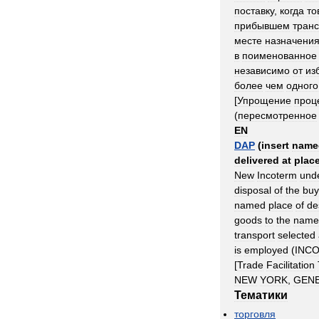
поставку
,
когда
то
прибывшем
тран
месте
назначени
в
поименованное
независимо
от
из
более
чем
одного
[
Упрощение
проц
(
пересмотренное
EN
DAP
(
insert
name
delivered
at
plac
New
Incoterm
und
disposal
of
the
buy
named
place
of
de
goods
to
the
name
transport
selected
is
employed
(
INC
[
Trade
Facilitation
NEW
YORK
,
GEN
Тематики
торговля