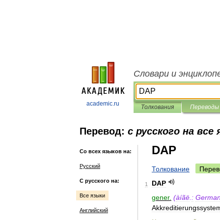
Словари и энциклоп
academic.ru
Толкования
Переводы
Перевод:
с русского на все
DAP
Со всех языков на:
Русский
Толкование
Перев
С русского на:
DAP
1
Все языки
gener
.
(
àíãë
.
:
Germa
Akkreditierungssyste
Английский