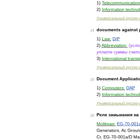
1
)
Telecommunication
2
)
Information
techno
Универсальный
русско
-
documents
against
14
1
)
Law:
D
/
P
2
)
Abbreviation:
(
усло
уплате
суммы
счет
3
)
International
transp
Универсальный
русско
-
Document
Applicati
15
1
)
Computers:
DAP
2
)
Information
techno
Универсальный
русско
-
Реле
замыкания
на
16
Molikpaq:
EG
-
70
-
001
Generators
,
Ac
Groun
Cr
,
EG
-
70
-
001a
/
D
Ma