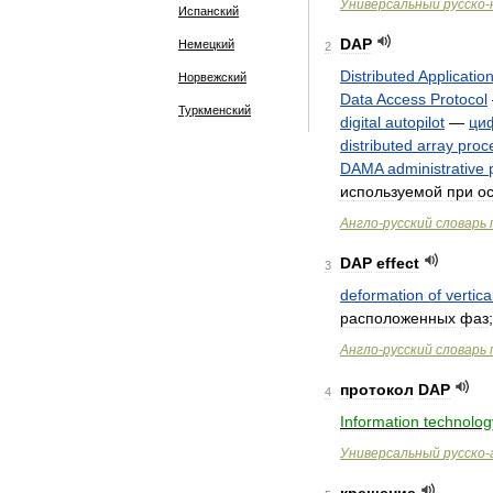
Универсальный
русско
-
Испанский
DAP
Немецкий
2
Distributed
Applicatio
Норвежский
Data
Access
Protocol
Туркменский
digital
autopilot
—
ци
distributed
array
proc
DAMA
administrative
используемой
при
о
Англо
-
русский
словарь
DAP
effect
3
deformation
of
vertica
расположенных
фаз
Англо
-
русский
словарь
протокол
DAP
4
Information
technolog
Универсальный
русско
-