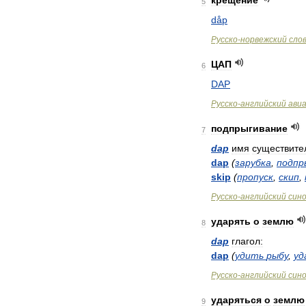
крещение
5
dåp
Русско
-
норвежский
сло
ЦАП
6
DAP
Русско
-
английский
ави
подпрыгивание
7
dap
имя
существите
dap
(
зарубка
,
подпр
skip
(
пропуск
,
скип
,
Русско
-
английский
син
ударять
о
землю
8
dap
глагол:
dap
(
удить
рыбу
,
уд
Русско
-
английский
син
ударяться
о
землю
9