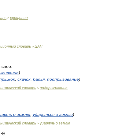
варь
крещение
>
ационный
словарь
ЦАП
>
льное:
ыгивание
)
прыжок
,
скачок
,
бадья
,
подпрыгивание
)
онимический
словарь
подпрыгивание
>
арять
о
землю
,
ударяться
о
землю
)
онимический
словарь
ударять
о
землю
>