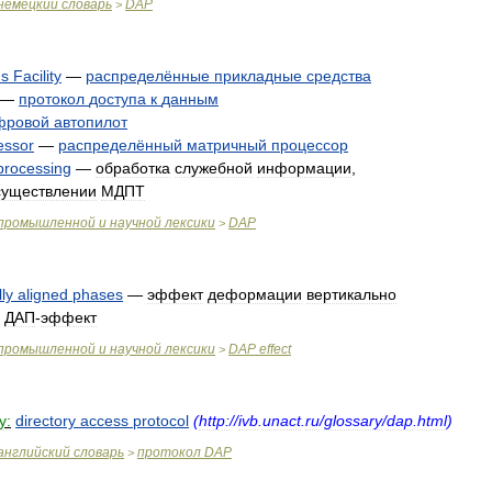
немецкий
словарь
DAP
>
ns
Facility
—
распределённые
прикладные
средства
—
протокол
доступа
к
данным
фровой
автопилот
essor
—
распределённый
матричный
процессор
processing
—
обработка
служебной
информации
,
существлении
МДПТ
промышленной
и
научной
лексики
DAP
>
lly
aligned
phases
—
эффект
деформации
вертикально
;
ДАП
-
эффект
промышленной
и
научной
лексики
DAP
effect
>
y:
directory
access
protocol
(
http:
//
ivb
.
unact
.
ru
/
glossary
/
dap
.
html
)
английский
словарь
протокол
DAP
>