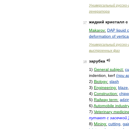
Универсальный
русско
-
генератора
жидкий
кристалл
с
17
Makarov:
DAP
liquid
c
deformation
of
vertica
Универсальный
русско
-
выстроенных
фаз
зарубка
18
1
)
General
subject:
cu
indention
,
kerf
(
при
в
2
)
Biology:
slash
3
)
Engineering:
blaze
4
)
Construction:
chipp
5
)
Railway
term:
adzi
6
)
Automobile
industry
7
)
Veterinary
medicin
путают
с
засечкой
.
8
)
Mining:
cutting
,
gai