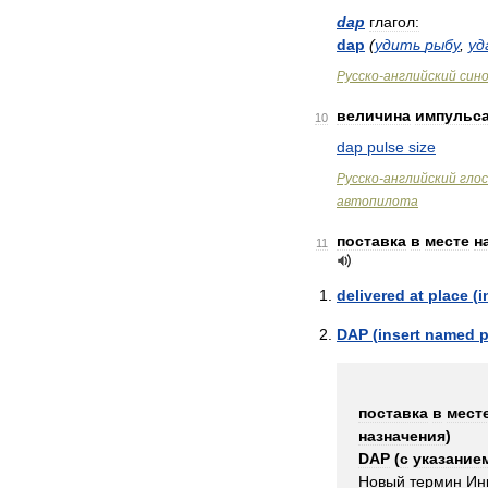
dap
глагол:
dap
(
удить
рыбу
,
уд
Русско
-
английский
син
величина
импульс
10
dap
pulse
size
Русско
-
английский
гло
автопилота
поставка
в
месте
н
11
delivered
at
place
(
i
DAP
(
insert
named
p
поставка
в
мест
назначения
)
DAP
(
с
указание
Новый
термин
Ин