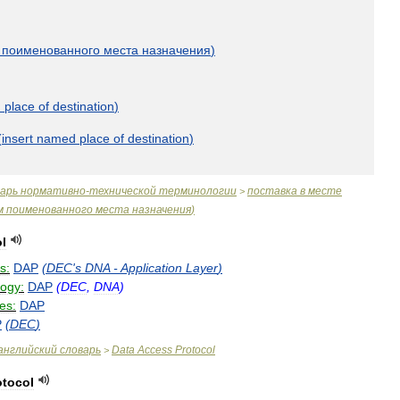
поименованного
места
назначения
)
d
place
of
destination
)
(
insert
named
place
of
destination
)
варь
нормативно
-
технической
терминологии
поставка
в
месте
>
м
поименованного
места
назначения
)
l
s:
DAP
(
DEC
'
s
DNA
-
Application
Layer
)
logy:
DAP
(
DEC
,
DNA
)
es:
DAP
P
(
DEC
)
английский
словарь
Data
Access
Protocol
>
otocol