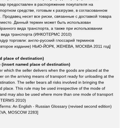
вар
предоставлен
в
распоряжение
покупателя
на
спортном
средстве
,
готовым
к
разгрузке
,
в
согласованном
я
.
Продавец
несет
все
риски
,
связанные
с
доставкой
товара
место
.
Данный
термин
может
быть
использован
бранного
вида
транспорта
,
а
также
при
использовании
вида
транспорта
(
ИНКОТЕРМС
2010
)
едур
торговли:
англо
-
русский
глоссарий
терминов
второе
издание
)
НЬЮ
-
ЙОРК
,
ЖЕНЕВА
,
МОСКВА
2011
год
]
d
place
of
destination
)
e
(
insert
named
place
of
destination
)
er
which
the
seller
delivers
when
the
goods
are
placed
at
the
er
on
the
arriving
means
of
transport
ready
for
unloading
at
the
stination
.
The
seller
bears
all
risks
involved
in
bringing
the
d
place
.
This
rule
may
be
used
irrespective
of
the
mode
of
and
may
also
be
used
where
more
than
one
mode
of
transport
OTERMS
2010
)
Terms:
An
English
-
Russian
Glossary
(
revised
second
edition
)
EVA
,
MOSCOW
2283
]