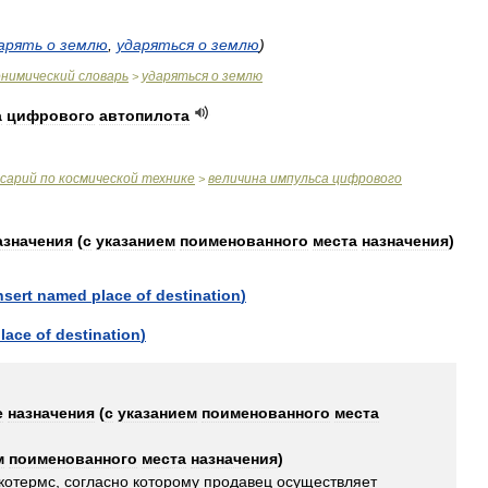
арять
о
землю
,
ударяться
о
землю
)
онимический
словарь
ударяться
о
землю
>
а
цифрового
автопилота
ссарий
по
космической
технике
величина
импульса
цифрового
>
азначения
(
с
указанием
поименованного
места
назначения
)
nsert
named
place
of
destination
)
lace
of
destination
)
е
назначения
(
с
указанием
поименованного
места
м
поименованного
места
назначения
)
котермс
,
согласно
которому
продавец
осуществляет