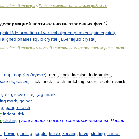
английский
словарь
Реле
замыкания
на
заземлю
рабочего
>
деформацией
вертикально
выстроенных
фаз
rystal
(
deformation
of
vertical
aligned
phases
liquid
crystal
)
,
l
aligned
phases
liquid
crystal
(
DAP
liquid
crystal
)
английский
словарь
жидкий
кристалл
с
деформацией
вертикально
>
t
,
dap
,
dap
(
на
дереве
)
,
dent
,
hack
,
incision
,
indentation
,
алке
деревьев
)
,
nick
,
nock
,
notch
,
notching
,
score
,
scotch
,
snick
,
gab
,
groove
,
hag
,
jag
,
mark
ing
mark
,
gainer
ng
,
gauge
notch
:
indent
,
tick
e:
clicking
(
удар
задних
копыт
по
мякишам
передних
.
Часто
)
n
,
hewing
,
holing
,
joggle
,
kerve
,
kerving
,
kirve
,
slotting
,
timber