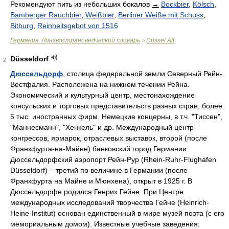
Рекомендуют пить из небольших бокалов
→
Bockbier
,
Kölsch
,
Bamberger Rauchbier
,
Weißbier
,
Berliner Weiße mit Schuss
,
Bitburg
,
Reinheitsgebot von 1516
Германия. Лингвострановедческий словарь
Düssel Alt
>
Düsseldorf
2
Дюссельдорф
, столица федеральной земли Северный Рейн-
Вестфалия. Расположена на нижнем течении Рейна.
Экономический и культурный центр, местонахождение
консульских и торговых представительств разных стран, более
5 тыс. иностранных фирм. Немецкие концерны, в т.ч. "Тиссен",
"Маннесманн", "Хенкель" и др. Международный центр
конгрессов, ярмарок, отраслевых выставок, второй (после
Франкфурта-на-Майне) банковский город Германии.
Дюссельдорфский аэропорт Рейн-Рур (Rhein-Ruhr-Flughafen
Düsseldorf) – третий по величине в Германии (после
Франкфурта на Майне и Мюнхена), открыт в 1925 г. В
Дюссельдорфе родился Генрих Гейне. При Центре
международных исследований творчества Гейне (Heinrich-
Heine-Institut) основан единственный в мире музей поэта (с его
мемориальным домом). Известные учебные заведения: