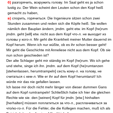
б)
разгорячить, вскружить голову. Im Saal geht es ja schon
lustig zu. Der Wein scheint den Leuten schon den Kopf heiß
gemacht zu haben,
в)
спорить, горячиться. Die Ingenieure sitzen schon zwei
Stunden zusammen und reden sich die Köpfe heiß. Sie wollen
nämlich den Bauplan ändern, jmdm. geht etw. im Kopf (he)rum
jmdm. geht [will] etw. nicht aus dem Kopf что-л. не выходит из
головы у кого-л. Mir geht die Krankheit meiner Mutter dauernd im
Kopf herum. Wenn ich nur wüßte, ob es ihr schon besser geht!
Mir geht die Geschichte mit Anneliese nicht aus dem Kopf. Ob sie
nun schon geschieden ist?
Der alte Schlager geht mir ständig im Kopf (he)rum. Wo ich gehe
und stehe, singe ich ihn. jmdm. auf dem Kopf (he)rumtanzen
[stehenlassen, herumtrampeln] сесть кому-л. на голову, не
считаться с кем-л. Wie er ihr auf dem Kopf herumtanzt! Ich
würde mir das nie gefallen lassen.
Ich lasse mir doch nicht mehr länger von dieser dummen Gans
auf dem Kopf rumtrampeln! Schließlich habe ich hier die gleichen
Rechte wie sie. den [seinen] Kopf für jmdn. [etw.] hinhalten
[herhalten] müssen поплатиться за что-л., расплачиваться за
что/ко-го-л. Für die Fehler, die die Kollegen machen, muß ich als