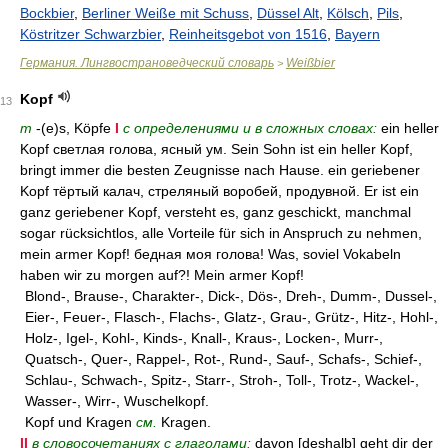
Bockbier
,
Berliner Weiße mit Schuss
,
Düssel Alt
,
Kölsch
,
Pils
,
Köstritzer Schwarzbier
,
Reinheitsgebot von 1516
,
Bayern
Германия. Лингвострановедческий словарь
Weißbier
>
Kopf
13
m
-(e)s, Köpfe
I
с определениями и в сложных словах:
ein heller
Kopf светлая голова, ясный ум. Sein Sohn ist ein heller Kopf,
bringt immer die besten Zeugnisse nach Hause. ein geriebener
Kopf тёртый калач, стреляный воробей, продувной. Er ist ein
ganz geriebener Kopf, versteht es, ganz geschickt, manchmal
sogar rücksichtlos, alle Vorteile für sich in Anspruch zu nehmen,
mein armer Kopf! бедная моя голова! Was, soviel Vokabeln
haben wir zu morgen auf?! Mein armer Kopf!
Blond-, Brause-, Charakter-, Dick-, Dös-, Dreh-, Dumm-, Dussel-,
Eier-, Feuer-, Flasch-, Flachs-, Glatz-, Grau-, Grütz-, Hitz-, Hohl-,
Holz-, Igel-, Kohl-, Kinds-, Knall-, Kraus-, Locken-, Murr-,
Quatsch-, Quer-, Rappel-, Rot-, Rund-, Sauf-, Schafs-, Schief-,
Schlau-, Schwach-, Spitz-, Starr-, Stroh-, Toll-, Trotz-, Wackel-,
Wasser-, Wirr-, Wuschelkopf.
Kopf und Kragen
см.
Kragen.
II
в словосочетаниях с глаголами:
davon [deshalb] geht dir der