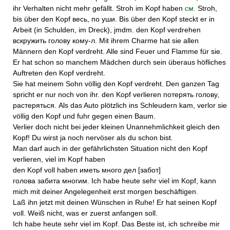
ihr Verhalten nicht mehr gefällt. Stroh im Kopf haben
см.
Stroh,
bis über den Kopf весь, по уши. Bis über den Kopf steckt er in
Arbeit (in Schulden, im Dreck), jmdm. den Kopf verdrehen
вскружить голову кому-л. Mit ihrem Charme hat sie allen
Männern den Kopf verdreht. Alle sind Feuer und Flamme für sie.
Er hat schon so manchem Mädchen durch sein überaus höfliches
Auftreten den Kopf verdreht.
Sie hat meinem Sohn völlig den Kopf verdreht. Den ganzen Tag
spricht er nur noch von ihr. den Kopf verlieren потерять голову,
растеряться. Als das Auto plötzlich ins Schleudern kam, verlor sie
völlig den Kopf und fuhr gegen einen Baum.
Verlier doch nicht bei jeder kleinen Unannehmlichkeit gleich den
Kopf! Du wirst ja noch nervöser als du schon bist.
Man darf auch in der gefährlichsten Situation nicht den Kopf
verlieren, viel im Kopf haben
den Kopf voll haben иметь много дел [забот]
голова забита многим. Ich habe heute sehr viel im Kopf, kann
mich mit deiner Angelegenheit erst morgen beschäftigen.
Laß ihn jetzt mit deinen Wünschen in Ruhe! Er hat seinen Kopf
voll. Weiß nicht, was er zuerst anfangen soll.
Ich habe heute sehr viel im Kopf. Das Beste ist, ich schreibe mir