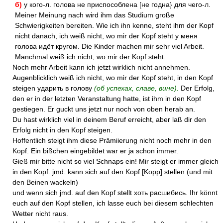
б)
у кого-л. голова не приспособлена [не годна} для чего-л.
Meiner Meinung nach wird ihm das Studium große
Schwierigkeiten bereiten. Wie ich ihn kenne, steht ihm der Kopf
nicht danach, ich weiß nicht, wo mir der Kopf steht у меня
голова идёт кругом. Die Kinder machen mir sehr viel Arbeit.
Manchmal weiß ich nicht, wo mir der Kopf steht.
Noch mehr Arbeit kann ich jetzt wirklich nicht annehmen.
Augenblicklich weiß ich nicht, wo mir der Kopf steht, in den Kopf
steigen ударить в голову
(об успехах, славе, вине).
Der Erfolg,
den er in der letzten Veranstaltung hatte, ist ihm in den Kopf
gestiegen. Er guckt uns jetzt nur noch von oben herab an.
Du hast wirklich viel in deinem Beruf erreicht, aber laß dir den
Erfolg nicht in den Kopf steigen.
Hoffentlich steigt ihm diese Prämiierung nicht noch mehr in den
Kopf. Ein bißchen eingebildet war er ja schon immer.
Gieß mir bitte nicht so viel Schnaps ein! Mir steigt er immer gleich
in den Kopf. jmd. kann sich auf den Kopf [Kopp] stellen (und mit
den Beinen wackeln)
und wenn sich jmd. auf den Kopf stellt хоть расшибись. Ihr könnt
euch auf den Kopf stellen, ich lasse euch bei diesem schlechten
Wetter nicht raus.