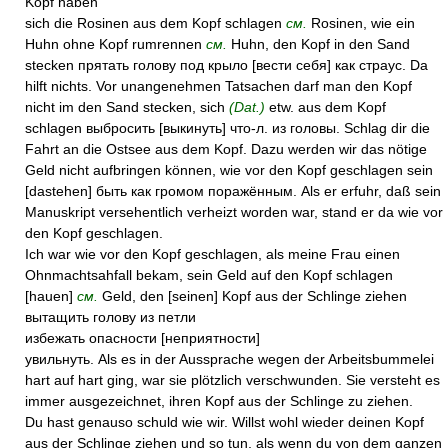
Kopf haben
sich die Rosinen aus dem Kopf schlagen
см.
Rosinen, wie ein
Huhn ohne Kopf rumrennen
см.
Huhn, den Kopf in den Sand
stecken прятать голову под крыло [вести себя] как страус. Da
hilft nichts. Vor unangenehmen Tatsachen darf man den Kopf
nicht im den Sand stecken, sich
(Dat.)
etw. aus dem Kopf
schlagen выбросить [выкинуть] что-л. из головы. Schlag dir die
Fahrt an die Ostsee aus dem Kopf. Dazu werden wir das nötige
Geld nicht aufbringen können, wie vor den Kopf geschlagen sein
[dastehen] быть как громом поражённым. Als er erfuhr, daß sein
Manuskript versehentlich verheizt worden war, stand er da wie vor
den Kopf geschlagen.
Ich war wie vor den Kopf geschlagen, als meine Frau einen
Ohnmachtsahfall bekam, sein Geld auf den Kopf schlagen
[hauen]
см.
Geld, den [seinen] Kopf aus der Schlinge ziehen
вытащить голову из петли
избежать опасности [неприятности]
увильнуть. Als es in der Aussprache wegen der Arbeitsbummelei
hart auf hart ging, war sie plötzlich verschwunden. Sie versteht es
immer ausgezeichnet, ihren Kopf aus der Schlinge zu ziehen.
Du hast genauso schuld wie wir. Willst wohl wieder deinen Kopf
aus der Schlinge ziehen und so tun, als wenn du von dem ganzen