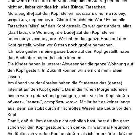
Und wenn er sich auf den Kopf stellt, diesen Auftrag nehme ich
nicht an, lieber kündige ich. alles [Dinge, Tatsachen,
Moralbegriffe] auf den Kopf stellen поставить с ног на голову,
извратить, перевернуть. Glaub ihm nicht ein Wort! Er hat alle
Tatsachen [alles] auf den Kopf gestellt. Es war ganz anders. alles
[das Haus, die Wohnung, die Bude] auf den Kopf stellen
перевернуть вверх дном. Wir haben das ganze Haus auf den
Kopf gestellt, wollen vor Ostern noch großreinemachen.
Ich habe gestern meine ganze Bude auf den Kopf gestellt, habe
das Buch aber nirgends finden können.
Die Kinder haben in unserer Abwesenheit die ganze Wohnung auf
den Kopf gestellt. In Zukunft können wir sie nicht mehr allein
lassen.
Am Abend vor der Abreise haben die Studenten das (ganze)
Internat auf den Kopf gestellt. Bis in die frühen Morgenstunden
hinein wurde getanzt und gesungen, jmdn. vor den Kopf stoßen
обидеть, "задеть", оскорбить кого-л. Mit ihr hält es keiner lange
aus, denn sie stößt durch ihr schroffes Wesen alle Leute vor den
Kopf.
Damit, daß du ihm damals nicht geholfen hast, hast du ihn ganz
schön vor den Kopf gestoßen. Ich denke, ihr wart mal Freunde?
Sie fühlte sich vor den Kopf gestoßen, als ich ihr erklärte, daß mir