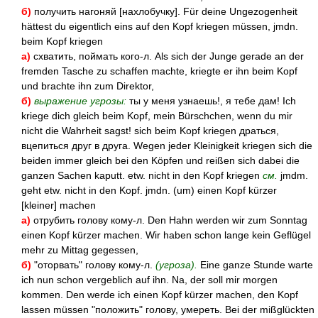
б)
получить нагоняй [нахлобучку]. Für deine Ungezogenheit
hättest du eigentlich eins auf den Kopf kriegen müssen, jmdn.
beim Kopf kriegen
а)
схватить, поймать кого-л. Als sich der Junge gerade an der
fremden Tasche zu schaffen machte, kriegte er ihn beim Kopf
und brachte ihn zum Direktor,
б)
выражение угрозы:
ты у меня узнаешь!, я тебе дам! Ich
kriege dich gleich beim Kopf, mein Bürschchen, wenn du mir
nicht die Wahrheit sagst! sich beim Kopf kriegen драться,
вцепиться друг в друга. Wegen jeder Kleinigkeit kriegen sich die
beiden immer gleich bei den Köpfen und reißen sich dabei die
ganzen Sachen kaputt. etw. nicht in den Kopf kriegen
см.
jmdm.
geht etw. nicht in den Kopf. jmdn. (um) einen Kopf kürzer
[kleiner] machen
а)
отрубить голову кому-л. Den Hahn werden wir zum Sonntag
einen Kopf kürzer machen. Wir haben schon lange kein Geflügel
mehr zu Mittag gegessen,
б)
"оторвать" голову кому-л.
(угроза).
Eine ganze Stunde warte
ich nun schon vergeblich auf ihn. Na, der soll mir morgen
kommen. Den werde ich einen Kopf kürzer machen, den Kopf
lassen müssen "положить" голову, умереть. Bei der mißglückten