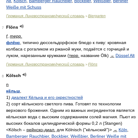
Alt
,
Kölsch
,
Bamberger Rauchbier
,
Bockbier
,
Weißbier
,
Berliner
Weiße mit Schuss
Германия. Лингвострановедческий словарь
Biergarten
>
Flöns
7
f
,
терр.
флёнс
, типично дюссельдорфское блюдо к пиву: кровяная
колбаса с рогаликом из ржаной муки, подаётся с горчицей и
луком, нарезанным кружками (
терр.
название Ölk)
→
Düssel Alt
Германия. Лингвострановедческий словарь
Flöns
>
Kölsch
8
n
кёльш
,
1)
диалект Кёльна и его окрестностей
2)
сорт кёльнского светлого пива. Готовят по технологии
верхового брожения. Одним из важных ингредиентов является
кёльнская вода с высоким содержанием солей магния. Пьют из
высоких бокалов цилиндрической формы 0,2 л (Stangen)
<Kölsch –
рейнско-диал.
для Kölnisch ("кёльнский")>
→
Köln
,
Bamberger Rauchbier
,
Bockbier
,
Weißbier
,
Berliner Weiße mit