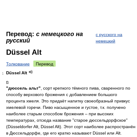
Перевод:
с немецкого на
с русского на
русский
немецкий
Düssel Alt
Толкование
Перевод
Düssel Alt
1
n
"дюссель альт"
, сорт крепкого тёмного пива, сваренного по
способу верхового брожения с добавлением большого
процента хмеля. Это придаёт напитку своеобразный привкус
хмелевой горечи. Пиво насыщенное и густое, т.к. получено
наиболее старым способом брожения – при высоких
температурах, отсюда название "старое дюссельдорфское"
(Düsseldorfer Alt, Düssel Alt). Этот сорт наиболее распространён
в Дюссельдорфе, где его кратко называют Düssel или Alt.