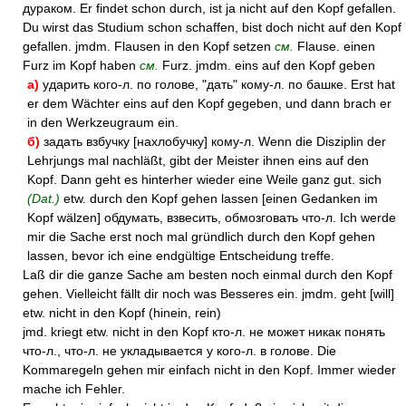
дураком. Er findet schon durch, ist ja nicht auf den Kopf gefallen.
Du wirst das Studium schon schaffen, bist doch nicht auf den Kopf
gefallen. jmdm. Flausen in den Kopf setzen
см.
Flause. einen
Furz im Kopf haben
см.
Furz. jmdm. eins auf den Kopf geben
а)
ударить кого-л. по голове, "дать" кому-л. по башке. Erst hat
er dem Wächter eins auf den Kopf gegeben, und dann brach er
in den Werkzeugraum ein.
б)
задать взбучку [нахлобучку] кому-л. Wenn die Disziplin der
Lehrjungs mal nachläßt, gibt der Meister ihnen eins auf den
Kopf. Dann geht es hinterher wieder eine Weile ganz gut. sich
(Dat.)
etw. durch den Kopf gehen lassen [einen Gedanken im
Kopf wälzen] обдумать, взвесить, обмозговать что-л. Ich werde
mir die Sache erst noch mal gründlich durch den Kopf gehen
lassen, bevor ich eine endgültige Entscheidung treffe.
Laß dir die ganze Sache am besten noch einmal durch den Kopf
gehen. Vielleicht fällt dir noch was Besseres ein. jmdm. geht [will]
etw. nicht in den Kopf (hinein, rein)
jmd. kriegt etw. nicht in den Kopf кто-л. не может никак понять
что-л., что-л. не укладывается у кого-л. в голове. Die
Kommaregeln gehen mir einfach nicht in den Kopf. Immer wieder
mache ich Fehler.