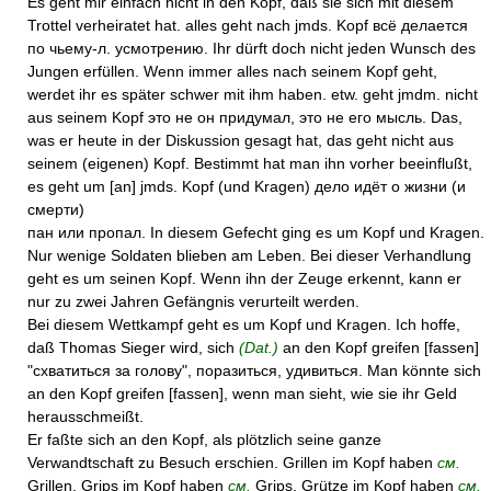
Es geht mir einfach nicht in den Kopf, daß sie sich mit diesem
Trottel verheiratet hat. alles geht nach jmds. Kopf всё делается
по чьему-л. усмотрению. Ihr dürft doch nicht jeden Wunsch des
Jungen erfüllen. Wenn immer alles nach seinem Kopf geht,
werdet ihr es später schwer mit ihm haben. etw. geht jmdm. nicht
aus seinem Kopf это не он придумал, это не его мысль. Das,
was er heute in der Diskussion gesagt hat, das geht nicht aus
seinem (eigenen) Kopf. Bestimmt hat man ihn vorher beeinflußt,
es geht um [an] jmds. Kopf (und Kragen) дело идёт о жизни (и
смерти)
пан или пропал. In diesem Gefecht ging es um Kopf und Kragen.
Nur wenige Soldaten blieben am Leben. Bei dieser Verhandlung
geht es um seinen Kopf. Wenn ihn der Zeuge erkennt, kann er
nur zu zwei Jahren Gefängnis verurteilt werden.
Bei diesem Wettkampf geht es um Kopf und Kragen. Ich hoffe,
daß Thomas Sieger wird, sich
(Dat.)
an den Kopf greifen [fassen]
"схватиться за голову", поразиться, удивиться. Man könnte sich
an den Kopf greifen [fassen], wenn man sieht, wie sie ihr Geld
herausschmeißt.
Er faßte sich an den Kopf, als plötzlich seine ganze
Verwandtschaft zu Besuch erschien. Grillen im Kopf haben
см.
Grillen. Grips im Kopf haben
см.
Grips. Grütze im Kopf haben
см.