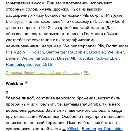
горьковатым вкусом. При его изготовлении используют
отборный солод, хмель, дрожжи. Пьют из высоких,
расширенных книзу бокалов на ножке <Pils
сокр.
от Pils(e)ner
Bier
букв.
"пильзенское пиво", по чешскому г. Пльзень (Pilzen),
где его впервые в 1842 г. сварил баварский мастер. Для
обозначения сорта пильзенского пива в Германии обычно
употребляют сочетания с их географическими
наименованиями, например, Weihenstephaner Pils, Dortmunder
Pils и др.>
→
Kölsch
,
Bamberger Rauchbier
,
Bockbier
,
Weißbier
,
Berliner Weiße mit Schuss
,
Düssel Alt
,
Köstritzer Schwarzbier
,
Reinheitsgebot von 1516
Германия. Лингвострановедческий словарь
Pils
>
Weißbier
12
n
"белое пиво"
, сорт пива верхового брожения, может быть
прозрачным или "белым", т.е. мутным (naturtrüb), т.к. в него
добавлены дрожжи. Варится из пшеничного солода, отсюда
другое название Weizenbier. Особенно популярно в Баварии,
но известно по всей Германии. Пьют из больших бокалов,
сужающихся в нижней части
→
Kölsch
,
Bamberger Rauchbier
,