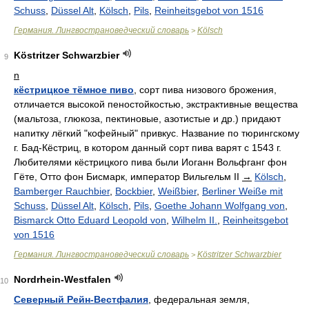
Schuss
,
Düssel Alt
,
Kölsch
,
Pils
,
Reinheitsgebot von 1516
Германия. Лингвострановедческий словарь
Kölsch
>
Köstritzer Schwarzbier
9
n
кёстрицкое тёмное пиво
, сорт пива низового брожения,
отличается высокой пеностойкостью, экстрактивные вещества
(мальтоза, глюкоза, пектиновые, азотистые и др.) придают
напитку лёгкий "кофейный" привкус. Название по тюрингскому
г. Бад-Кёстриц, в котором данный сорт пива варят с 1543 г.
Любителями кёстрицкого пива были Иоганн Вольфганг фон
Гёте, Отто фон Бисмарк, император Вильгельм II
→
Kölsch
,
Bamberger Rauchbier
,
Bockbier
,
Weißbier
,
Berliner Weiße mit
Schuss
,
Düssel Alt
,
Kölsch
,
Pils
,
Goethe Johann Wolfgang von
,
Bismarck Otto Eduard Leopold von
,
Wilhelm II.
,
Reinheitsgebot
von 1516
Германия. Лингвострановедческий словарь
Köstritzer Schwarzbier
>
Nordrhein-Westfalen
10
Северный Рейн-Вестфалия
, федеральная земля,