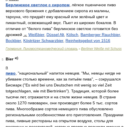
Берлинское светлое с сиропом
, лёгкое пшеничное пиво
верхового брожения с добавлением сиропа из малины,
тархуна, что придаёт ему красный или зелёный цвет и
пикантный, освежающий вкус. Пьют из широких бокалов. В
отличие от "белого пива" берлинское светлое готовится без
дрожжей
→
Weißbier
,
Düssel Alt
,
Kölsch
,
Bamberger Rauchbier
,
Bockbier
,
Köstritzer Schwarzbier
,
Reinheitsgebot von 1516
Германия. Лингвострановедческий словарь
Berliner Weiße mit Schuss
>
Bier
5
n
пиво
, "национальный" напиток немцев. "Мы, немцы нигде не
убиваем столько времени, как за питьём пива", – сокрушался
Бисмарк ("Es wird bei uns Deutschen mit wenig so viel Zeit
totgeschlagen, wie mit Biertrinken"). Традиция, которой более
тысячи лет, отражается и на стиле жизни немцев. В стране
около 1270 пивоварен, они производят более 5 тыс. сортов
пива. Многообразие сортов немецкого пива обусловлено
региональными особенностями его приготовления. Праздники
пива, пивные рестораны на открытом воздухе, столы для
постоянных посетителей, которые впервые возникли именно в