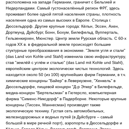
расположена на западе Германии, граничит с Бельгией и
Нидерландами. Самый густонаселённый регион ФРГ, здесь
проживает более одной пятой населения страны, плотность
населения одна из самых высоких в Европе. Столица г.
Дюссельдорф. Другие крупные города: Кёльн, Эссен, Ахен,
Дортмунд, Дуйсбург, Бонн, Бохум, Билефельд, Вупперталь,
Гельзенкирхен, Мюнстер. Центр земли Рурская область. С 60-х
годов XX в. в федеральной земле происходят большие
стуктурные преобразования в экономике. "Земля угля и стали"
(das Land von Kohle und Stahl) изменила свою инфраструктуру,
став "землёй с углём и сталью" (das Land mit Kohle und Stahl),
европейским центром экологически чистых технологий. Здесь
находится около 50 (из 100) крупнейших фирм Германии, в т.ч.
химические концерны "Байер" в Леверкузене, "Хенкель" в
Дюссельдорфе, пищевой концерн "Д-р Эткер" в Билефельде,
медиа-концерн "Бертельсман" в Гютерсло, компьютерная
фирма "Сименс-Никсдорф" в Падерборне. Некоторые крупные
концерны (Тиссен, Маннесман) производят также
экологическую технику. Густая сеть автомобильных,
железнодорожных и водных путей (в Дуйсбурге – самый
большой в мире речной порт), аэропорты в Дюссельдорфе и