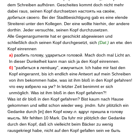
dem Schreiben aufhören. Gescheites kommt doch nicht mehr
dabei raus, seinen Kopf durchsetzen настоять на своём,
добиться своего. Bei der Stadtbesichtigung gab es eine elende
Streiterei unter den Kollegen. Der eine wollte hierhin, der andere
dorthin. Jeder versuchte, seinen Kopf durchzusetzen.
Alle Gegenargumente hat er geschickt abgewiesen und
schließlich doch seinen Kopf durchgesetzt, sich
(Dat.)
an etw. den
Kopf einrennen
а)
разбить голову, удариться головой. Mach doch mal Licht an.
In dieser Dunkelheit kann man sich ja den Kopf einrennen.
б)
"разбиться в лепёшку", измучиться. Ich habe mir fast den
Kopf eingerannt, bis ich endlich eine Antwort auf mein Schreiben
von ihm bekommen habe, was ist ihm bloß in den Kopf gefahren!
что ему взбрело на ум? In letzter Zeit benimmt er sich
unmöglich. Was ist ihm bloß in den Kopf gefahren?!
Was ist dir bloß in den Kopf gefahren? Bist kaum nach Hause
gekommen und willst schon wieder weg. jmdm. fuhr plötzlich ein
Gedanke durch [in] den Kopf кому-л. вдруг пришла в голову
мысль. Mir fehlten 10 Mark. Da fuhr mir plötzlich der Gedanke
durch den Kopf, daß ich vielleicht beim Bäcker zu wenig
rausgekriegt habe, nicht auf den Kopf gefallen sein не быть