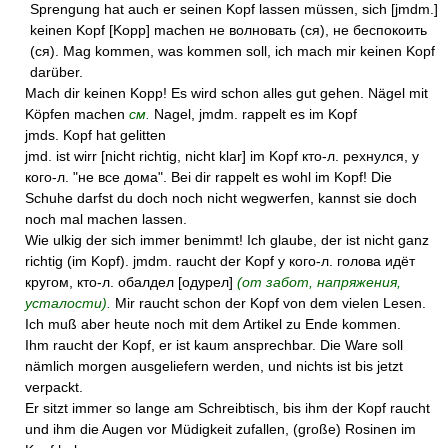
Sprengung hat auch er seinen Kopf lassen müssen, sich [jmdm.]
keinen Kopf [Kopp] machen не волновать (ся), не беспокоить
(ся). Mag kommen, was kommen soll, ich mach mir keinen Kopf
darüber.
Mach dir keinen Kopp! Es wird schon alles gut gehen. Nägel mit
Köpfen machen
см.
Nagel, jmdm. rappelt es im Kopf
jmds. Kopf hat gelitten
jmd. ist wirr [nicht richtig, nicht klar] im Kopf кто-л. рехнулся, у
кого-л. "не все дома". Bei dir rappelt es wohl im Kopf! Die
Schuhe darfst du doch noch nicht wegwerfen, kannst sie doch
noch mal machen lassen.
Wie ulkig der sich immer benimmt! Ich glaube, der ist nicht ganz
richtig (im Kopf). jmdm. raucht der Kopf у кого-л. голова идёт
кругом, кто-л. обалдел [одурел]
(от забот, напряжения,
усталости).
Mir raucht schon der Kopf von dem vielen Lesen.
Ich muß aber heute noch mit dem Artikel zu Ende kommen.
Ihm raucht der Kopf, er ist kaum ansprechbar. Die Ware soll
nämlich morgen ausgeliefern werden, und nichts ist bis jetzt
verpackt.
Er sitzt immer so lange am Schreibtisch, bis ihm der Kopf raucht
und ihm die Augen vor Müdigkeit zufallen, (große) Rosinen im