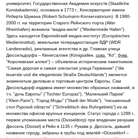
университет, Государственная Академия искусств (Staatliche
Kunstakademie), основана в 1773 г., Консерватория имени
Роберта Шумана (Robert-Schumann-Konservatorium). В 1980-
2000 гг. на территории Старого Рейнского порта (Alter
Rheinhafen) возникла "медиа-миля" ("Medienmeile Hafen").
Здесь находится Европейский медиа-институт (Europäisches
Medieninstitut), земельная телерадиостанция ВДР (WDR
Landesradio), рекламные агентства и др. Главная улица
Дюссельдорфа – Кёнигсаллее (Königsallee,
сокр.
"Kö",
букв.
"Королевская аллея") – объявлена историческим памятником.
"Самая дорогая и самая элегантая улица Германии" ("die
teuerste und die eleganteste Straße Deutschlands") является
знаменитым деловым и торговым центром Европы. Сам
Дюссельдорф издавна имеет множество образных названий, в
т.ч. "дочь Европы" ("Tochter Europas"), "Маленький Париж"
("Klein-Paris"), "Город Моды" ("Stadt der Mode"), "письменный
стол Рурской области" ("Schreibtisch des Ruhrgebiets") из-за
множества офисов крупных концернов. Статус города с 1288 г.,
первое упоминание места (Dusseldorp) при впадении речушки
Дюссель (Düssel) в Рейн в 1135 г. Рукава р. Дюссель, давшей
название городу, забраны в трубы под землёй <Düsseldorf –