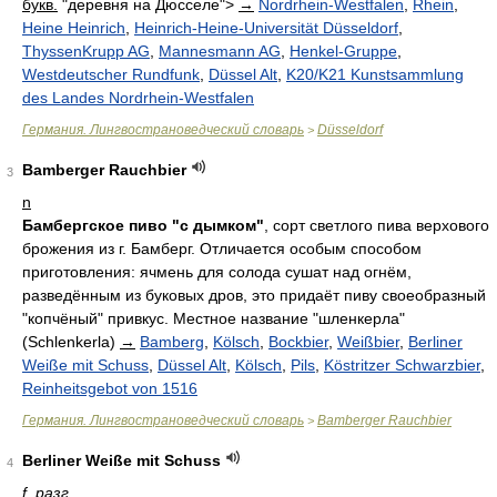
букв.
"деревня на Дюсселе">
→
Nordrhein-Westfalen
,
Rhein
,
Heine Heinrich
,
Heinrich-Heine-Universität Düsseldorf
,
ThyssenKrupp AG
,
Mannesmann AG
,
Henkel-Gruppe
,
Westdeutscher Rundfunk
,
Düssel Alt
,
K20/K21 Kunstsammlung
des Landes Nordrhein-Westfalen
Германия. Лингвострановедческий словарь
Düsseldorf
>
Bamberger Rauchbier
3
n
Бамбергское пиво "с дымком"
, сорт светлого пива верхового
брожения из г. Бамберг. Отличается особым способом
приготовления: ячмень для солода сушат над огнём,
разведённым из буковых дров, это придаёт пиву своеобразный
"копчёный" привкус. Местное название "шленкерла"
(Schlenkerla)
→
Bamberg
,
Kölsch
,
Bockbier
,
Weißbier
,
Berliner
Weiße mit Schuss
,
Düssel Alt
,
Kölsch
,
Pils
,
Köstritzer Schwarzbier
,
Reinheitsgebot von 1516
Германия. Лингвострановедческий словарь
Bamberger Rauchbier
>
Berliner Weiße mit Schuss
4
f
,
разг.