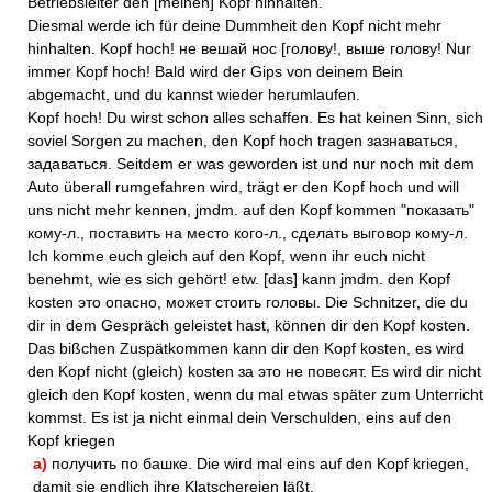
Betriebsleiter den [meinen] Kopf hinhalten.
Diesmal werde ich für deine Dummheit den Kopf nicht mehr
hinhalten. Kopf hoch! не вешай нос [голову!, выше голову! Nur
immer Kopf hoch! Bald wird der Gips von deinem Bein
abgemacht, und du kannst wieder herumlaufen.
Kopf hoch! Du wirst schon alles schaffen. Es hat keinen Sinn, sich
soviel Sorgen zu machen, den Kopf hoch tragen зазнаваться,
задаваться. Seitdem er was geworden ist und nur noch mit dem
Auto überall rumgefahren wird, trägt er den Kopf hoch und will
uns nicht mehr kennen, jmdm. auf den Kopf kommen "показать"
кому-л., поставить на место кого-л., сделать выговор кому-л.
Ich komme euch gleich auf den Kopf, wenn ihr euch nicht
benehmt, wie es sich gehört! etw. [das] kann jmdm. den Kopf
kosten это опасно, может стоить головы. Die Schnitzer, die du
dir in dem Gespräch geleistet hast, können dir den Kopf kosten.
Das bißchen Zuspätkommen kann dir den Kopf kosten, es wird
den Kopf nicht (gleich) kosten за это не повесят. Es wird dir nicht
gleich den Kopf kosten, wenn du mal etwas später zum Unterricht
kommst. Es ist ja nicht einmal dein Verschulden, eins auf den
Kopf kriegen
а)
получить по башке. Die wird mal eins auf den Kopf kriegen,
damit sie endlich ihre Klatschereien läßt,