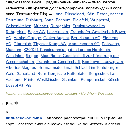
сладковатого вкуса. Традиционный напиток – пиво, лёгкое
кёльнское или крепкое дюссельдорфское, дортмундский сорт
пива (Dortmunder Pils)
→
Land
,
Düsseldorf
,
Köln
,
Essen
,
Aachen
,
Dortmund
,
Duisburg
,
Bonn
,
Bochum
,
Bielefeld
,
Wuppertal
,
Gelsenkirchen
,
Münster
,
Ruhrgebiet
,
Strukturwandel im
Ruhrgebiet
,
Bayer AG
,
Leverkusen
,
Fraunhofer-Gesellschaft Bayer
AG
,
Henkel-Gruppe
,
Oetker August
,
Bertelsmann AG
,
Siemens
AG
,
Gütersloh
,
ThyssenKrupp AG
,
Mannesmann AG
,
Folkwang-
Museum
,
K20/K21 Kunstsammlung des Landes Nordrhein-
Westfalen
,
Siegen
,
Max-Planck-Gesellschaft zur Förderung der
Wissenschaften
,
Fraunhofer-Gesellschaft
,
Beethoven Ludwig van
,
Albertus Magnus
,
Hermannsdenkmal
,
Schlacht im Teutoburger
Wald
,
Sauerland
,
Ruhr
,
Bergische Kaffeetafel
,
Bergisches Land
,
Aachener Printe
,
Westfälischer Schinken
,
Pumpernickel
,
Kölsch
,
Düssel Alt
,
Pils
Германия. Лингвострановедческий словарь
Nordrhein-Westfalen
>
Pils
11
n
пильзенское пиво
, наиболее распространённый в Германии
сорт – светлое пиво с высокой степенью пенистости и слегка