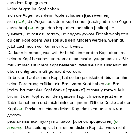
aus dem Kopf gucken
keine Augen im Kopf haben
sich die Augen aus dem Kopfe schämen [(aus)weinen]
sich
(Dat.)
die Augen aus dem Kopf sehen [nach jmdm. die Augen
aussehen]
см.
Auge. den Kopf oben behalten [halten] не
унывать, не вешать голову, не падать духом. Behalt wenigsten
du den Kopf oben! Was soll aus den Kindern werden, wenn du
jetzt auch noch vor Kummer krank wirst.
Da kann kommen, was will. Er behält immer den Kopf oben, auf
seinem Kopf bestehen настаивать на своём, упорствовать. Sie
muß immer auf ihrem Kopf bestehen. Was sie sich ausdenkt, ist
eben richtig und muß gemacht werden.
Er bestand auf seinem Kopf, hat so lange diskutiert, bis man ihm
seine Forderung erfüllte. ein Brett vorm Kopf haben
см.
Brett.
jmdm. brummt der Kopf болит ["трещит"] голова у кого-л. Mir
brummt der Kopf schon den ganzen Tag. Ich werde jetzt eine
Tablette nehmen und mich hinlegen, jmdm. fällt die Decke auf den
Kopf
см.
Decke, mit einem dicken Kopf dasitzen не знать что
делать
разламываться, пухнуть от забот [хлопот, трудностей]
(о
голове).
Die Leitung sitzt mit einem dicken Kopf da, weiß nicht,