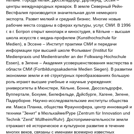
Кёльне. Города Кёльн, Дюссельдорф, Дортмунд, Эссен –
центры международных ярмарок. В земле Северный Рейн-
Вестфалия производится значительная доля немецкого
экспорта. Развит мелкий и средний бизнес. Многие новые
рабочие места созданы в сферах культуры, услуг, СМИ. В 1996
г. в г. Ботроп открыт кинопарк и киностудия, в Кёльне – высшая
школа искусств с медиа-профилем (Kunsthochschule für
Medien), в Эссене – Институт практики СМИ и передачи
информации при высшей школе Фолькванг (Institut für
Medienpraxis und Medientransfer an der Folkwang-Hochschule
Essen), в Зигене – Академия усовершенствования мастерства в
области СМИ (Fortbildungsakademie Medien Siegen). В развитии
экономики земли и её структурных преобразованиях большую
роль играют высшие учебные и научные учреждения:
университеты в Мюнстере, Кёльне, Бонне, Дюссельдорфе,
Вуппертале, Бохуме, Билефельде, Дуйсбурге, Хагене, Зигене,
Падерборне. Научно-исследовательские институты общества
им. Макса Планка, общества Фраунхофера, центр инноваций и
техники "Зенит" в Мюльхайме/Руре (Zentrum für Innovation und
Technik "Zenit" Müllheim/Ruhr). Достопримечательности земли
отражают её историческое и культурное развитие в течение
многих веков, связаны с именами всемирно известных