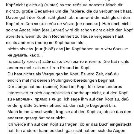
Kopf nicht gleich aj) (runter) за это тебя не повесят. Mach dir
nicht zu große Gedanken um die Papiere, die du verbummelt hast.
Davon geht der Kopf nicht gleich ab. man wird dir nicht gleich den
Kopf abreißen за это тебя не убьют [не повесят]. Hab doch nicht
solche Angst. Man [der Lehrer] wird dir schon nicht gleich den Kopf
abreißen, wenn du dein Rechenheft zu Hause vergessen hast,
nichts anderes (mehr) im Kopf haben als...
nichts als etw. [nur (bloß) etw.] im Kopf haben ни о чём больше
не думать, как о...
голова (у кого-л.) забита только тем-то и тем-то. Sie hat nichts
anderes mehr als nur ihren Freund im Kopf.
Du hast nichts als Vergnügen im Kopf. Es wird Zeit, daß du
endlich mal mit deinen Prüfungsvorbereitungen beginnst.
Der Junge hat nur (seinen) Sport im Kopf, für etwas anderes
interessiert er sich augenblicklich überhaupt nicht, auf den Kopf
zu напрямик, прямо в лицо. Ich sage ihm auf den Kopf zu, daß
er der größte Schweinehund ist, dem ich je begegnet bin.
Mach keine Umschweife, frag sie auf den Kopf zu, ob sie das den
anderen gesagt hat oder nicht.
Ich werde ihn auf den Kopf zu fragen, ob er das Buch eingesteckt
hat. Ein anderer kann es doch gar nicht haben, sich die Augen