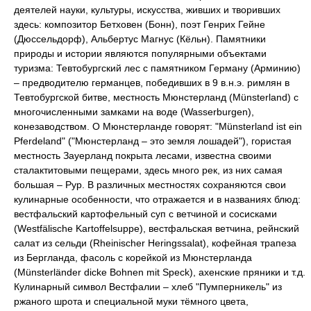
деятелей науки, культуры, искусства, живших и творивших
здесь: композитор Бетховен (Бонн), поэт Генрих Гейне
(Дюссельдорф), Альбертус Магнус (Кёльн). Памятники
природы и истории являются популярными объектами
туризма: Тевтобургский лес с памятником Герману (Арминию)
– предводителю германцев, победивших в 9 в.н.э. римлян в
Тевтобургской битве, местность Мюнстерланд (Münsterland) с
многочисленными замками на воде (Wasserburgen),
конезаводством. О Мюнстерланде говорят: "Münsterland ist ein
Pferdeland" ("Мюнстерланд – это земля лошадей"), гористая
местность Зауерланд покрыта лесами, известна своими
сталактитовыми пещерами, здесь много рек, из них самая
большая – Рур. В различных местностях сохраняются свои
кулинарные особенности, что отражается и в названиях блюд:
вестфальский картофельный суп с ветчиной и сосисками
(Westfälische Kartoffelsuppe), вестфальская ветчина, рейнский
салат из сельди (Rheinischer Heringssalat), кофейная трапеза
из Бергланда, фасоль с корейкой из Мюнстерланда
(Münsterländer dicke Bohnen mit Speck), ахенские пряники и т.д.
Кулинарный символ Вестфалии – хлеб "Пумперникель" из
ржаного шрота и специальной муки тёмного цвета,