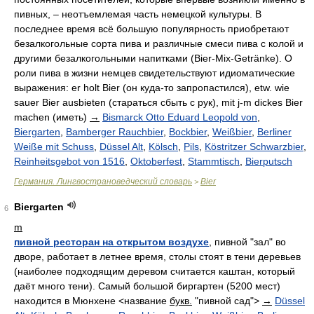
пивных, – неотъемлемая часть немецкой культуры. В
последнее время всё большую популярность приобретают
безалкогольные сорта пива и различные смеси пива с колой и
другими безалкогольными напитками (Bier-Mix-Getränke). О
роли пива в жизни немцев свидетельствуют идиоматические
выражения: er holt Bier (он куда-то запропастился), etw. wie
sauer Bier ausbieten (стараться сбыть с рук), mit j-m dickes Bier
machen (иметь)
→
Bismarck Otto Eduard Leopold von
,
Biergarten
,
Bamberger Rauchbier
,
Bockbier
,
Weißbier
,
Berliner
Weiße mit Schuss
,
Düssel Alt
,
Kölsch
,
Pils
,
Köstritzer Schwarzbier
,
Reinheitsgebot von 1516
,
Oktoberfest
,
Stammtisch
,
Bierputsch
Германия. Лингвострановедческий словарь
Bier
>
Biergarten
6
m
пивной ресторан на открытом воздухе
, пивной "зал" во
дворе, работает в летнее время, столы стоят в тени деревьев
(наиболее подходящим деревом считается каштан, который
даёт много тени). Самый большой биргартен (5200 мест)
находится в Мюнхене <название
букв.
"пивной сад">
→
Düssel