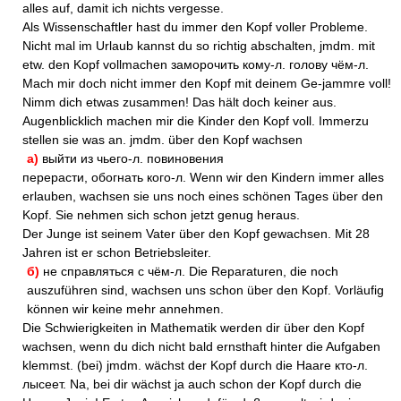
alles auf, damit ich nichts vergesse.
Als Wissenschaftler hast du immer den Kopf voller Probleme.
Nicht mal im Urlaub kannst du so richtig abschalten, jmdm. mit
etw. den Kopf vollmachen заморочить кому-л. голову чём-л.
Mach mir doch nicht immer den Kopf mit deinem Ge-jammre voll!
Nimm dich etwas zusammen! Das hält doch keiner aus.
Augenblicklich machen mir die Kinder den Kopf voll. Immerzu
stellen sie was an. jmdm. über den Kopf wachsen
а)
выйти из чьего-л. повиновения
перерасти, обогнать кого-л. Wenn wir den Kindern immer alles
erlauben, wachsen sie uns noch eines schönen Tages über den
Kopf. Sie nehmen sich schon jetzt genug heraus.
Der Junge ist seinem Vater über den Kopf gewachsen. Mit 28
Jahren ist er schon Betriebsleiter.
б)
не справляться с чём-л. Die Reparaturen, die noch
auszuführen sind, wachsen uns schon über den Kopf. Vorläufig
können wir keine mehr annehmen.
Die Schwierigkeiten in Mathematik werden dir über den Kopf
wachsen, wenn du dich nicht bald ernsthaft hinter die Aufgaben
klemmst. (bei) jmdm. wächst der Kopf durch die Haare кто-л.
лысеет. Na, bei dir wächst ja auch schon der Kopf durch die