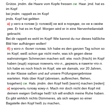
Grütze. jmdm. die Haare vom Kopfe fressen
см.
Haar. jmd. hat es
im Kopf
bei jmdm. rappelt es im Kopf
jmds. Kopf hat gelitten
а)
у него в голове [с головой] не всё в порядке, он не в своём
уме. Er hat es im Kopf. Morgen wird er in eine Nervenheilanstalt
gebracht.
Bei dir rappelt es wohl im Kopf! Wie kannst du nur dieses häßliche
Bild hier aufhängen wollen!
б)
у кого-л. болит голова. Ich habe es den ganzen Tag schon so
im Kopf, weiß schon gar nicht mehr, was ich gegen diese
wahnsinnigen Schmerzen machen soll. etw. noch (frisch) im Kopf
haben (ещё) хорошо помнить что-л., держать в памяти что-л.
Ich habe es noch frisch im Kopf, wie wir damals, vor 20 Jahren,
in der Klasse saßen und auf unsere Prüfungsergebnisse
warteten. Hals über Kopf (abreisen, aufbrechen, fliehen,
losgehen)
см.
Hals. jmdm. den Kopf heiß [warm] machen [reden]
а)
морочить голову кому-л. Mach mir doch nicht den Kopf mit
deinem ewigen Gefrage heiß! Ich will endlich meine Ruhe haben.
Es gibt wirklich nichts Dümmeres, als sich wegen so einer
Bagatelle den Kopf heiß zu machen,