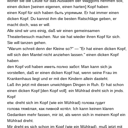
woher sie die Leute für das Ausladen der Waggons nehmen soll,
einen dicken [seinen eigenen, einen harten] Kopf haben
einen Kopf für sich haben быть упрямым. Er hat immer einen
dicken Kopf. Du kannst ihm die besten Ratschläge geben, er
macht doch, was er will.
Alle sind wir uns einig, daß wir einen gemeinsamen
Theaterbesuch machen. Nur sie hat wieder ihren Kopf für sich.
Sie will tanzen gehen.
"Warum schreit denn der Kleine so?" — "Er hat einen dicken Kopf,
will sich den Mantel nicht anziehen lassen." einen dicken Kopf
haben
den Kopf voll haben иметь полно забот. Man kann sich ja
vorstellen, daß er einen dicken Kopf hat, wenn seine Frau im
Krankenhaus liegt und er mit den Kindern allein dasteht.
Laß ihn jetzt mit diesen unwichtigen Dingen in Ruh. Er hat schon
einen dicken Kopf [den Kopf voll]. ein Mühlrad dreht sich in jmds.
Kopf
etw. dreht sich im Kopf (wie ein Mühlrad) голова гудит
голова тяжёлая, как пивной котёл. Ich kann keinen klaren
Gedanken mehr fassen, mir ist, als wenn sich in meinem Kopf ein
Mühlrad dreht.
Mir dreht es sich schon im Kopf (wie ein Mühlrad), muß jetzt mit