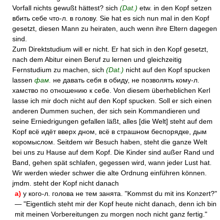
Vorfall nichts gewußt hättest? sich
(Dat.)
etw. in den Kopf setzen
вбить себе что-л. в голову. Sie hat es sich nun mal in den Kopf
gesetzt, diesen Mann zu heiraten, auch wenn ihre Eltern dagegen
sind.
Zum Direktstudium will er nicht. Er hat sich in den Kopf gesetzt,
nach dem Abitur einen Beruf zu lernen und gleichzeitig
Fernstudium zu machen, sich
(Dat.)
nicht auf den Kopf spucken
lassen
фам.
не давать себя в обиду, не позволять кому-л.
хамство по отношению к себе. Von diesem überheblichen Kerl
lasse ich mir doch nicht auf den Kopf spucken. Soll er sich einen
anderen Dummen suchen, der sich sein Kommandieren und
seine Erniedrigungen gefallen läßt, alles [die Welt] steht auf dem
Kopf всё идёт вверх дном, всё в страшном беспорядке, дым
коромыслом. Seitdem wir Besuch haben, steht die ganze Welt
bei uns zu Hause auf dem Kopf. Die Kinder sind außer Rand und
Band, gehen spät schlafen, gegessen wird, wann jeder Lust hat.
Wir werden wieder schwer die alte Ordnung einführen können.
jmdm. steht der Kopf nicht danach
а)
у кого-л. голова не тем занята. "Kommst du mit ins Konzert?"
— "Eigentlich steht mir der Kopf heute nicht danach, denn ich bin
mit meinen Vorbereitungen zu morgen noch nicht ganz fertig."