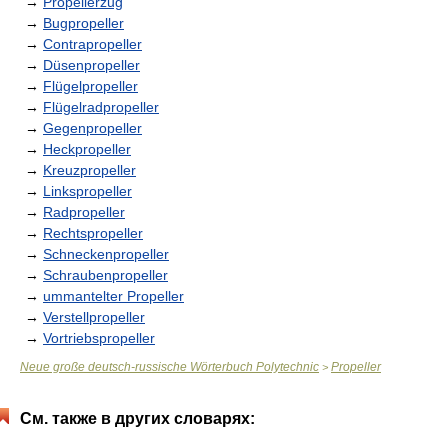
→
Propellerzug
→
Bugpropeller
→
Contrapropeller
→
Düsenpropeller
→
Flügelpropeller
→
Flügelradpropeller
→
Gegenpropeller
→
Heckpropeller
→
Kreuzpropeller
→
Linkspropeller
→
Radpropeller
→
Rechtspropeller
→
Schneckenpropeller
→
Schraubenpropeller
→
ummantelter Propeller
→
Verstellpropeller
→
Vortriebspropeller
Neue große deutsch-russische Wörterbuch Polytechnic
Propeller
>
См. также в других словарях: