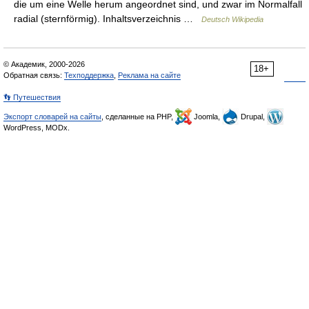
die um eine Welle herum angeordnet sind, und zwar im Normalfall
radial (sternförmig). Inhaltsverzeichnis …
Deutsch Wikipedia
© Академик, 2000-2026
18+
Обратная связь:
Техподдержка
,
Реклама на сайте
👣 Путешествия
Экспорт словарей на сайты
, сделанные на PHP,
Joomla,
Drupal,
WordPress, MODx.