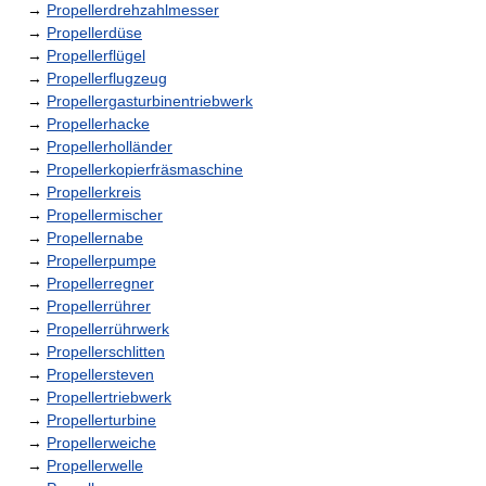
→
Propellerdrehzahlmesser
→
Propellerdüse
→
Propellerflügel
→
Propellerflugzeug
→
Propellergasturbinentriebwerk
→
Propellerhacke
→
Propellerholländer
→
Propellerkopierfräsmaschine
→
Propellerkreis
→
Propellermischer
→
Propellernabe
→
Propellerpumpe
→
Propellerregner
→
Propellerrührer
→
Propellerrührwerk
→
Propellerschlitten
→
Propellersteven
→
Propellertriebwerk
→
Propellerturbine
→
Propellerweiche
→
Propellerwelle