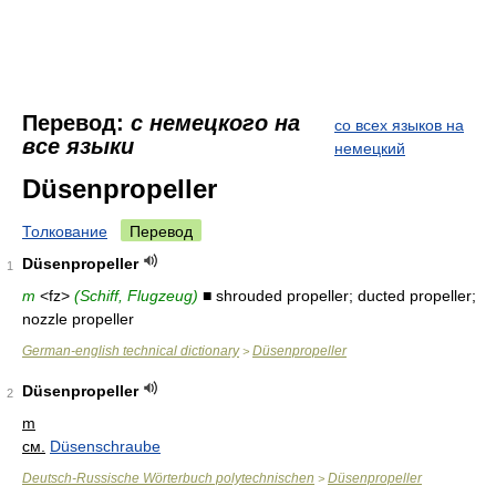
Перевод:
с немецкого на
со всех языков на
все языки
немецкий
Düsenpropeller
Толкование
Перевод
Düsenpropeller
1
m
<fz>
(Schiff, Flugzeug)
■ shrouded propeller; ducted propeller;
nozzle propeller
German-english technical dictionary
Düsenpropeller
>
Düsenpropeller
2
m
см.
Düsenschraube
Deutsch-Russische Wörterbuch polytechnischen
Düsenpropeller
>