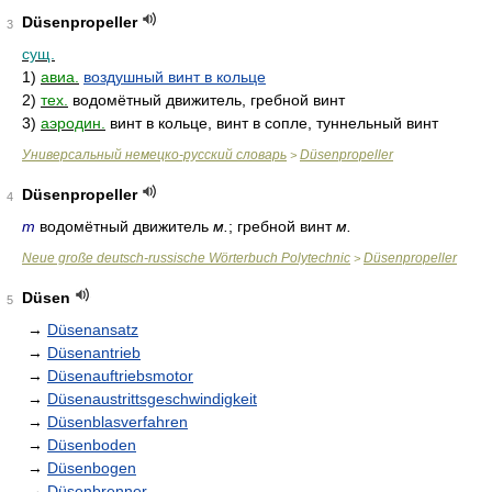
Düsenpropeller
3
сущ.
1)
авиа.
воздушный винт в кольце
2)
тех.
водомётный движитель, гребной винт
3)
аэродин.
винт в кольце, винт в сопле, туннельный винт
Универсальный немецко-русский словарь
Düsenpropeller
>
Düsenpropeller
4
m
водомётный движитель
м.
; гребной винт
м.
Neue große deutsch-russische Wörterbuch Polytechnic
Düsenpropeller
>
Düsen
5
→
Düsenansatz
→
Düsenantrieb
→
Düsenauftriebsmotor
→
Düsenaustrittsgeschwindigkeit
→
Düsenblasverfahren
→
Düsenboden
→
Düsenbogen
→
Düsenbrenner