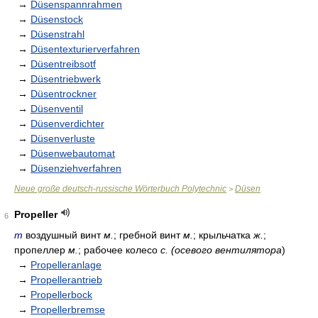
→
Düsenspannrahmen
→
Düsenstock
→
Düsenstrahl
→
Düsentexturierverfahren
→
Düsentreibsotf
→
Düsentriebwerk
→
Düsentrockner
→
Düsenventil
→
Düsenverdichter
→
Düsenverluste
→
Düsenwebautomat
→
Düsenziehverfahren
Neue große deutsch-russische Wörterbuch Polytechnic
Düsen
>
Propeller
6
m
воздушный винт
м.
; гребной винт
м.
; крыльчатка
ж.
;
пропеллер
м.
; рабочее колесо
с. (осевого вентилятора
)
→
Propelleranlage
→
Propellerantrieb
→
Propellerbock
→
Propellerbremse