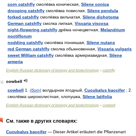
corn catshfly
смолёвка коническая,
Silene conica
drooping catshfly
смолёвка повислая,
Silene pendula
forked catshfly
смолёвка вильчатая,
Silene dichotoma
German catshfly
смолка липкая,
Viscaria viscosa
night-flowering catshfly
дрёма ночецветная,
Melandrium
noctiflorum
nodding catshfly
смолёвка поникшая,
Silene nutans
red German catshfly
смолка обыкновенная,
Viscaria vulgaris
sweet William catshfly
смолёвка армериавидная,
Silene
armeria
English-Russian dictionary of biology and biotechnology
catshfly
>
cowbell
11
cowbell
1.
(бот)
волдырник ягодный,
Cucubalus baccifer
; 2.
смолёвка широколистная, хлопушка,
Silene latifolia
English-Russian dictionary of biology and biotechnology
cowbell
>
См. также в других словарях:
Cucubalus baccifer
— Dieser Artikel erläutert die Pflanzenart