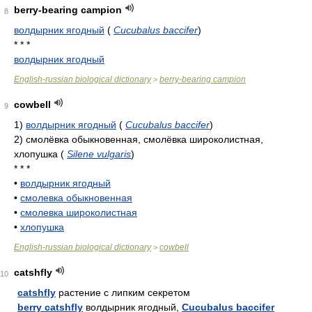
berry-bearing campion
8
волдырник ягодный
(
Cucubalus baccifer
)
* * *
волдырник ягодный
English-russian biological dictionary
berry-bearing campion
>
cowbell
9
1)
волдырник ягодный
(
Cucubalus baccifer
)
2)
смолёвка обыкновенная, смолёвка широколистная,
хлопушка
(
Silene vulgaris
)
* * *
•
волдырник ягодный
•
смолевка обыкновенная
•
смолевка широколистная
•
хлопушка
English-russian biological dictionary
cowbell
>
catshfly
10
catshfly
растение с липким секретом
berry catshfly
волдырник ягодный,
Cucubalus baccifer