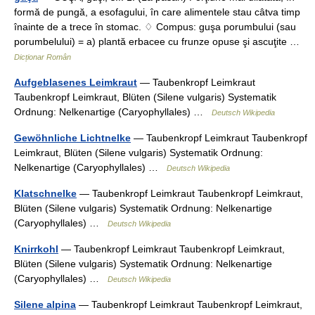
formă de pungă, a esofagului, în care alimentele stau câtva timp
înainte de a trece în stomac. ♢ Compus: guşa porumbului (sau
porumbelului) = a) plantă erbacee cu frunze opuse şi ascuţite …
Dicționar Român
Aufgeblasenes Leimkraut
— Taubenkropf Leimkraut
Taubenkropf Leimkraut, Blüten (Silene vulgaris) Systematik
Ordnung: Nelkenartige (Caryophyllales) …
Deutsch Wikipedia
Gewöhnliche Lichtnelke
— Taubenkropf Leimkraut Taubenkropf
Leimkraut, Blüten (Silene vulgaris) Systematik Ordnung:
Nelkenartige (Caryophyllales) …
Deutsch Wikipedia
Klatschnelke
— Taubenkropf Leimkraut Taubenkropf Leimkraut,
Blüten (Silene vulgaris) Systematik Ordnung: Nelkenartige
(Caryophyllales) …
Deutsch Wikipedia
Knirrkohl
— Taubenkropf Leimkraut Taubenkropf Leimkraut,
Blüten (Silene vulgaris) Systematik Ordnung: Nelkenartige
(Caryophyllales) …
Deutsch Wikipedia
Silene alpina
— Taubenkropf Leimkraut Taubenkropf Leimkraut,