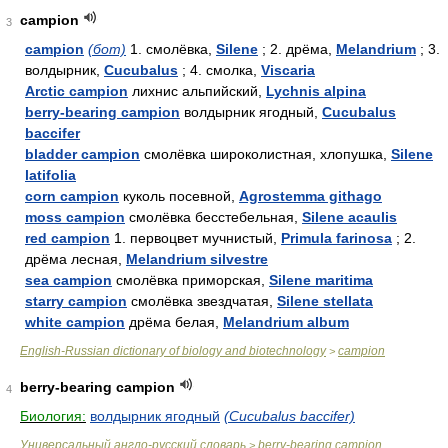
campion
3
campion
(бот)
1. смолёвка,
Silene
; 2. дрёма,
Melandrium
; 3.
волдырник,
Cucubalus
; 4. смолка,
Viscaria
Arctic campion
лихнис альпийский,
Lychnis alpina
berry-bearing campion
волдырник ягодный,
Cucubalus
baccifer
bladder campion
смолёвка широколистная, хлопушка,
Silene
latifolia
corn campion
куколь посевной,
Agrostemma githago
moss campion
смолёвка бесстебельная,
Silene acaulis
red campion
1. первоцвет мучнистый,
Primula farinosa
; 2.
дрёма лесная,
Melandrium silvestre
sea campion
смолёвка приморская,
Silene maritima
starry campion
смолёвка звездчатая,
Silene stellata
white campion
дрёма белая,
Melandrium album
English-Russian dictionary of biology and biotechnology
campion
>
berry-bearing campion
4
Биология:
волдырник ягодный
(Cucubalus baccifer)
Универсальный англо-русский словарь
berry-bearing campion
>