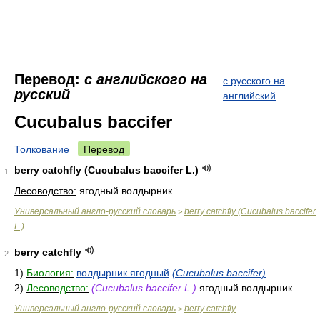
Перевод:
с английского на
с русского на
русский
английский
Cucubalus baccifer
Толкование
Перевод
berry catchfly (Cucubalus baccifer L.)
1
Лесоводство:
ягодный волдырник
Универсальный англо-русский словарь
berry catchfly (Cucubalus baccifer
>
L.)
berry catchfly
2
1)
Биология:
волдырник ягодный
(Cucubalus baccifer)
2)
Лесоводство:
(Cucubalus baccifer L.)
ягодный волдырник
Универсальный англо-русский словарь
berry catchfly
>