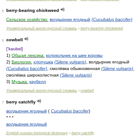
berry-bearing chickweed
5
Сельское хозяйство:
волдырник ягодный
(Cucubalus baccifer)
Универсальный англо-русский словарь
berry-bearing chickweed
>
cowbell
6
['kaʊbel]
1)
Общая лексика:
колокольчик на шее коровы
2)
Биология:
хлопушка
(Silene vulgaris)
, волдырник ягодный
(Cucubalus baccifer)
, смолёвка обыкновенная
(Silene vulgaris)
,
смолёвка широколистная
(Silene vulgaris)
3)
Музыка:
каубелл
Универсальный англо-русский словарь
cowbell
>
berry catchfly
7
волдырник ягодный
(
Cucubalus baccifer
)
* * *
волдырник ягодный
English-russian biological dictionary
berry catchfly
>