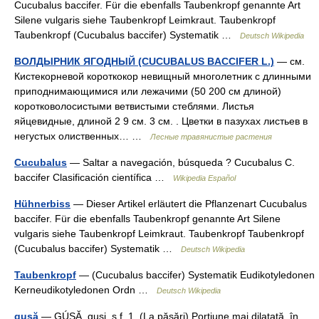
Cucubalus baccifer. Für die ebenfalls Taubenkropf genannte Art
Silene vulgaris siehe Taubenkropf Leimkraut. Taubenkropf
Taubenkropf (Cucubalus baccifer) Systematik …
Deutsch Wikipedia
ВОЛДЫРНИК ЯГОДНЫЙ (CUCUBALUS BACCIFER L.)
— см.
Кистекорневой короткокор невищный многолетник с длинными
приподнимающимися или лежачими (50 200 см длиной)
коротковолосистыми ветвистыми стеблями. Листья
яйцевидные, длиной 2 9 см. 3 см. . Цветки в пазухах листьев в
негустых олиственных… …
Лесные травянистые растения
Cucubalus
— Saltar a navegación, búsqueda ? Cucubalus C.
baccifer Clasificación científica …
Wikipedia Español
Hühnerbiss
— Dieser Artikel erläutert die Pflanzenart Cucubalus
baccifer. Für die ebenfalls Taubenkropf genannte Art Silene
vulgaris siehe Taubenkropf Leimkraut. Taubenkropf Taubenkropf
(Cucubalus baccifer) Systematik …
Deutsch Wikipedia
Taubenkropf
— (Cucubalus baccifer) Systematik Eudikotyledonen
Kerneudikotyledonen Ordn …
Deutsch Wikipedia
guşă
— GÚŞĂ, guşi, s.f. 1. (La păsări) Porţiune mai dilatată, în