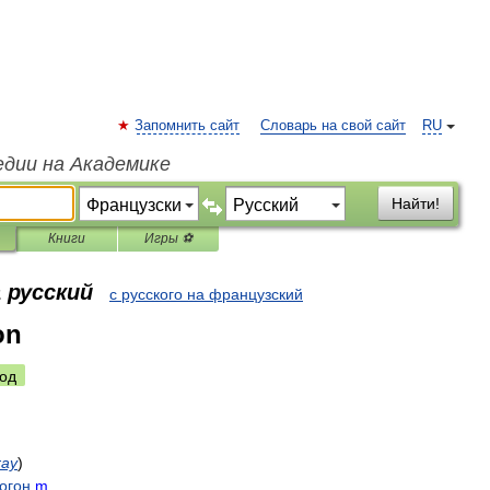
Запомнить сайт
Словарь на свой сайт
RU
едии на Академике
Найти!
Книги
Игры ⚽
 русский
с русского на французский
on
од
ray
)
огон
m