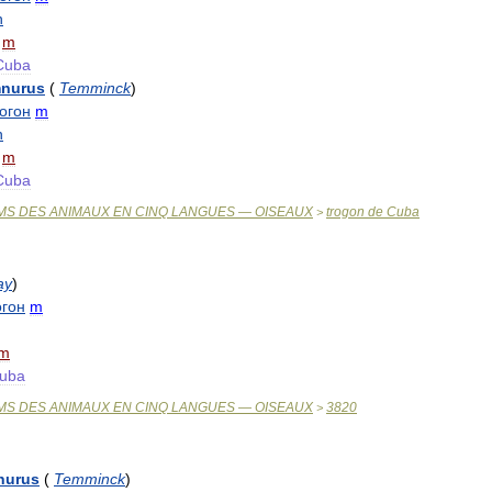
n
m
Cuba
mnurus
(
Temminck
)
огон
m
n
m
Cuba
MS
DES
ANIMAUX
EN
CINQ
LANGUES
—
OISEAUX
trogon
de
Cuba
>
ay
)
огон
m
m
uba
MS
DES
ANIMAUX
EN
CINQ
LANGUES
—
OISEAUX
3820
>
nurus
(
Temminck
)