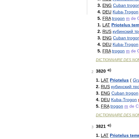
3
.
ENG
Cuban
trogo
4
.
DEU
Kuba
-
Trogon
5
.
FRA
trogon
m
de
1
.
LAT
Priotelus
te
2
.
RUS
кубинский
тр
3
.
ENG
Cuban
trogo
4
.
DEU
Kuba
-
Trogon
5
.
FRA
trogon
m
de
DICTIONNAIRE
DES
NO
3820
2
1
.
LAT
Priotelus
(
Gr
2
.
RUS
кубинский
тр
3
.
ENG
Cuban
trogon
4
.
DEU
Kuba
-
Trogon
5
.
FRA
trogon
m
de
C
DICTIONNAIRE
DES
NO
3821
3
1
.
LAT
Priotelus
tem