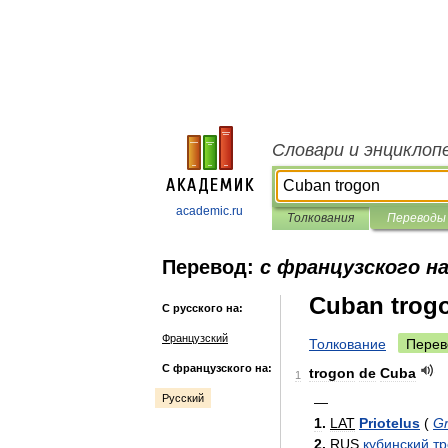
Словари и энциклоп
academic.ru
Толкования
Переводы
Перевод:
с французского на
Cuban trog
С русского на:
Французский
Толкование
Перев
С французского на:
trogon
de
Cuba
1
Русский
—
1
.
LAT
Priotelus
(
G
2
.
RUS
кубинский
тр