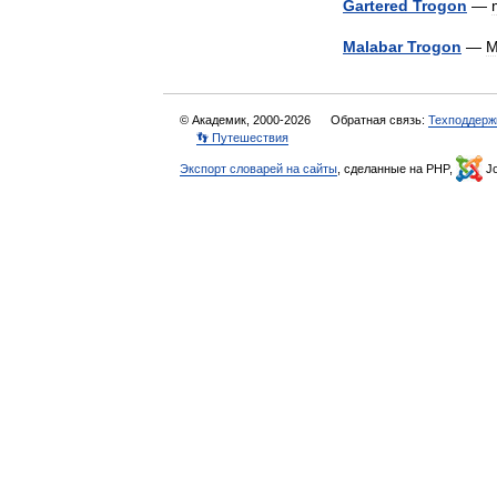
Gartered
Trogon
—
Malabar
Trogon
—
M
© Академик, 2000-2026
Обратная связь:
Техподдерж
👣 Путешествия
Экспорт словарей на сайты
, сделанные на PHP,
Jo