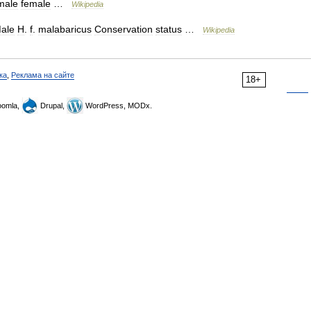
male
female
…
Wikipedia
ale
H
.
f
.
malabaricus
Conservation
status
…
Wikipedia
ка
,
Реклама на сайте
18+
omla,
Drupal,
WordPress, MODx.