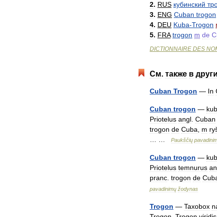
2
.
RUS
кубинский
тр
3
.
ENG
Cuban
trogon
4
.
DEU
Kuba
-
Trogon
5
.
FRA
trogon
m
de
C
DICTIONNAIRE
DES
NO
См
.
также
в
друг
Cuban
Trogon
—
In
Cuban
trogon
—
kub
Priotelus
angl
.
Cuban
trogon
de
Cuba
,
m
ryš
… …
Paukščių
pavadini
Cuban
trogon
—
kub
Priotelus
temnurus
an
pranc
.
trogon
de
Cub
pavadinimų
žodynas
Trogon
—
Taxobox
n
Trogon
,
Trogon
viridis