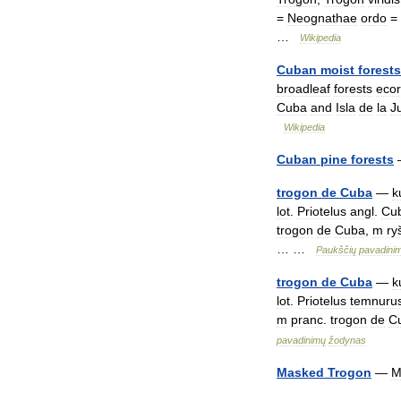
=
Neognathae
ordo
=
…
Wikipedia
Cuban
moist
forests
broadleaf
forests
ecor
Cuba
and
Isla
de
la
J
Wikipedia
Cuban
pine
forests
trogon
de
Cuba
—
k
lot
.
Priotelus
angl
.
Cu
trogon
de
Cuba
,
m
ryš
… …
Paukščių
pavadini
trogon
de
Cuba
—
k
lot
.
Priotelus
temnuru
m
pranc
.
trogon
de
C
pavadinimų
žodynas
Masked
Trogon
—
M