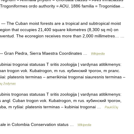
Trogoniformes
ordo
authority
=
AOU
,
1886
familia
=
Trogonidae
…
—
The
Cuban
moist
forests
are
a
tropical
and
subtropical
moist
egion
that
occupies
21
,
400
square
kilometres
(
8
,
300
sq
mi
)
on
uventud
.
The
ecoregion
receives
more
than
2
,
000
millimetres
… …
—
Gran
Piedra
,
Sierra
Maestra
Coordinates
…
Wikipedia
ubiniai
trogonai
statusas
T
sritis
zoologija
|
vardynas
atitikmenys:
ban
trogon
vok
.
Kubatrogon
,
m
rus
.
кубинский
трогон
,
m
pranc
.
iai:
platesnis
terminas
–
amerikiniai
trogonai
siauresnis
terminas
–
mų
žodynas
ubinis
trogonas
statusas
T
sritis
zoologija
|
vardynas
atitikmenys:
s
angl
.
Cuban
trogon
vok
.
Kubatrogon
,
m
rus
.
кубинский
трогон
,
uba
,
m
ryšiai:
platesnis
terminas
–
kubiniai
trogonai
…
Paukščių
ale
in
Colombia
Conservation
status
…
Wikipedia