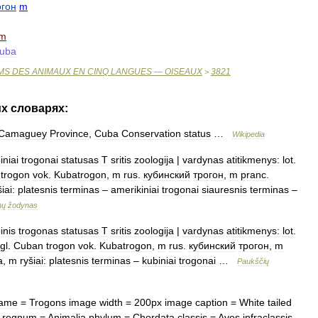
огон
m
m
uba
MS
DES
ANIMAUX
EN
CINQ
LANGUES
—
OISEAUX
3821
>
их
словарях:
Camaguey
Province
,
Cuba
Conservation
status
…
Wikipedia
iniai
trogonai
statusas
T
sritis
zoologija
|
vardynas
atitikmenys:
lot
.
trogon
vok
.
Kubatrogon
,
m
rus
.
кубинский
трогон
,
m
pranc
.
iai:
platesnis
terminas
–
amerikiniai
trogonai
siauresnis
terminas
–
mų
žodynas
inis
trogonas
statusas
T
sritis
zoologija
|
vardynas
atitikmenys:
lot
.
gl
.
Cuban
trogon
vok
.
Kubatrogon
,
m
rus
.
кубинский
трогон
,
m
a
,
m
ryšiai:
platesnis
terminas
–
kubiniai
trogonai
…
Paukščių
ame
=
Trogons
image
width
=
200px
image
caption
=
White
tailed
regnum
=
Animalia
phylum
=
Chordata
classis
=
Aves
infraclassis