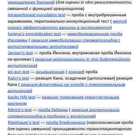
умерщвления бактерий
(
для оценки in vitro резистентности,
связанной с функцией гранулоцитов
)
intraperitoneal inoculation test
— проба с внутрибрюшинным
заражением, перитонеально-инокуляционный тест
(
метод
оценки эффективности вакцины в эксперименте
)
Isojima's immobilization test
—
иммобилизационная проба
Изодзимы
(
реакция иммобилизации сперматозоидов с
антиспермальными антителами
)
Jensen's test
— проба Йенсена, внутрикожная проба Йенсена
на кроликах
(
реакция нейтрализации in vivo дифтерийного
антитоксина
)
jet-gun test
—
инъекционная
(
кожная
)
проба
Kahn's test
— реакция Кана, осадочная [цитохолевая] реакция
Кана
(
реакция флокуляции на холоде с трепонемальным
антигеном
)
kaolin HAI test
—
реакция торможения гемагглютинации
каолином
Kibrick's test
—
проба Кибрика
(
реакция агглютинации
сперматозоидов в пробирке с желатином
)
Kleinhauer's test
—
проба Клейнхауера
(
серологическая проба
для оценки иммунной проницаемости трансплацентарного
барьера путём анализа иммуноглобулинов в кровотоке