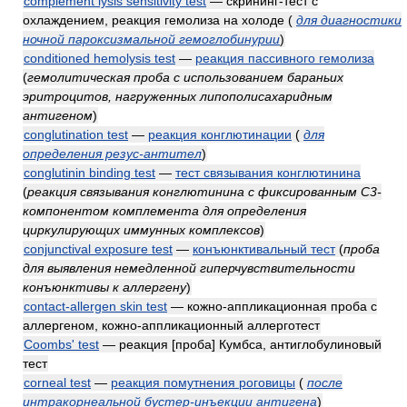
complement lysis sensitivity test
— скрининг-тест с
охлаждением, реакция гемолиза на холоде
(
для диагностики
ночной пароксизмальной гемоглобинурии
)
conditioned hemolysis test
—
реакция пассивного гемолиза
(
гемолитическая проба с использованием бараньих
эритроцитов, нагруженных липополисахаридным
антигеном
)
conglutination test
—
реакция конглютинации
(
для
определения резус-антител
)
conglutinin binding test
—
тест связывания конглютинина
(
реакция связывания конглютинина с фиксированным C3-
компонентом комплемента для определения
циркулирующих иммунных комплексов
)
conjunctival exposure test
—
конъюнктивальный тест
(
проба
для выявления немедленной гиперчувствительности
конъюнктивы к аллергену
)
contact-allergen skin test
— кожно-аппликационная проба с
аллергеном, кожно-аппликационный аллерготест
Coombs' test
— реакция [проба] Кумбса, антиглобулиновый
тест
corneal test
—
реакция помутнения роговицы
(
после
интракорнеальной бустер-инъекции антигена
)