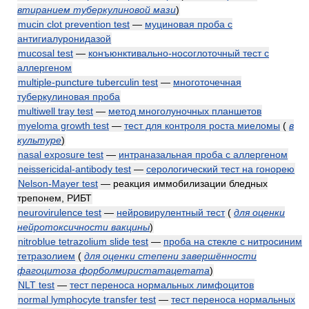
втиранием туберкулиновой мази
)
mucin clot prevention test
—
муциновая проба с
антигиалуронидазой
mucosal test
—
конъюнктивально-носоглоточный тест с
аллергеном
multiple-puncture tuberculin test
—
многоточечная
туберкулиновая проба
multiwell tray test
—
метод многолуночных планшетов
myeloma growth test
—
тест для контроля роста миеломы
(
в
культуре
)
nasal exposure test
—
интраназальная проба с аллергеном
neissericidal-antibody test
—
серологический тест на гонорею
Nelson-Mayer test
— реакция иммобилизации бледных
трепонем, РИБТ
neurovirulence test
—
нейровирулентный тест
(
для оценки
нейротоксичности вакцины
)
nitroblue tetrazolium slide test
—
проба на стекле с нитросиним
тетразолием
(
для оценки степени завершённости
фагоцитоза форболмиристатацетата
)
NLT test
—
тест переноса нормальных лимфоцитов
normal lymphocyte transfer test
—
тест переноса нормальных