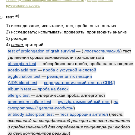
чувствительность
test
14
1) исследование; испытание; тест, проба; опыт; анализ
2) исследовать; испытывать; проверять; производить анализ
3) реакция
4)
стат.
критерий
test of prolongation of graft survival
—
(
прогностический
)
тест
удлинения сроков выживаемости трансплантата
absorption test
— абсорбционная проба, проба на поглощение
acetic-acid test
—
проба с уксусной кислотой
agglutination test
—
реакция агглютинации
AIDS blood test
—
серодиагностический тест на СПИД
albumin test
—
проба на белок
allergic test
— аллергическая проба, аллерготест
ammonium sulfate test
—
сульфатаммонийный тест
(
на
сывороточный gamma-глобулин
)
antibody adsorption test
—
тест адсорбции антител
(
тест,
основанный на специфической реакции антиген-антитело
и предназначенный для определения концентрации любого
из двух компонентов реакции
)