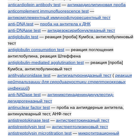
anticardiolipin antibody test
—
антикардиолипиновая проба
anticomplement immunofluorescence test
—
антикомплементный иммунофлуоресцентный тест
anti-DNA test
—
проба на антитела к ДНК
anti-DNAase test
—
антидезоксирибонуклеазный тест
antiglobulin test
— реакция [проба] Кумбса, антиглобулиновый
тест
antiglobulin consumption test
— реакция поглощения
антиглобулина, реакция Штеффена
antiglobulin-mediated agglutination test
— реакция [проба]
Кумбса, антиглобулиновый тест
antihyaluronidase test
—
антигиалуронидазный тест
(
реакция
нейтрализации для серодиагностики стрептококковых
инфекций
)
anti-NADase test
—
антиникотинадениндинуклеотид-
дегидрогеназный тест
antinuclear factor test
— проба на антиядерные антитела,
антинуклеарный тест, АНФ-тест
antistreptokinase test
—
антистрептокиназный тест
antistreptolysin test
—
антистрептолизиновый тест
antistreptolysin microtitration test
—
микротитрационный