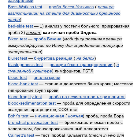
базофилами
Bass-Watkins test
—
проба Басса-Уоткинса
(
реакция
агглютинации на стекле для диагностики брюшного
тифа
)
bed-side test
— 1) анализ у постели больного, прикроватная
проба 2)
гемат.
карточная проба Элдона
Biken test
—
проба Бикена
(
модифицированная реакция
иммунодиффузии по Илеку для определения продукции
энтеротоксина
)
biuret test
—
биуретова реакция
(
на белок
)
blastogenesis test
—
реакция бласт-трансформации
(
в
смешанной культуре
)
лимфоцитов, РБТЛ
blood test
—
анализ крови
blood-bank test
— скрининг донорского банка крови; массовое
типирование групп крови
blood fragility test
—
проба на резистентность эритроцитов
blood-sedimentation test
— проба для определения скорости
осаждения эритроцитов, СОЭ-тест
Bohr's test
—
инъекционная
(
кожная
)
проба, проба Бора
bronchial provocation test
— бронхоспастическая проба с
аллергеном, бронхопровокационный аллерготест
Calmett's test
— тест [проба] Кальметта
(
тест in vivo для