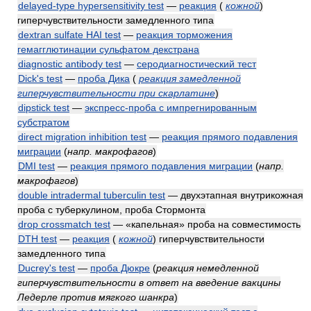
delayed-type hypersensitivity test
—
реакция
(
кожной
)
гиперчувствительности замедленного типа
dextran sulfate HAI test
—
реакция торможения
гемагглютинации сульфатом декстрана
diagnostic antibody test
—
серодиагностический тест
Dick's test
—
проба Дика
(
реакция замедленной
гиперчувствительности при скарлатине
)
dipstick test
—
экспресс-проба с импрегнированным
субстратом
direct migration inhibition test
—
реакция прямого подавления
миграции
(
напр. макрофагов
)
DMI test
—
реакция прямого подавления миграции
(
напр.
макрофагов
)
double intradermal tuberculin test
— двухэтапная внутрикожная
проба с туберкулином, проба Стормонта
drop crossmatch test
— «капельная» проба на совместимость
DTH test
—
реакция
(
кожной
)
гиперчувствительности
замедленного типа
Ducrey's test
—
проба Дюкре
(
реакция немедленной
гиперчувствительности в ответ на введение вакцины
Ледерле против мягкого шанкра
)