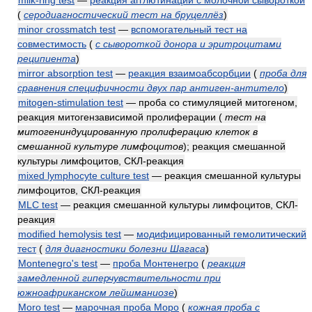
(
серодиагностический тест на бруцеллёз
)
minor crossmatch test
—
вспомогательный тест на
совместимость
(
с сывороткой донора и эритроцитами
реципиента
)
mirror absorption test
—
реакция взаимоабсорбции
(
проба для
сравнения специфичности двух пар антиген-антитело
)
mitogen-stimulation test
— проба со стимуляцией митогеном,
реакция митогензависимой пролиферации
(
тест на
митогениндуцированную пролиферацию клеток в
смешанной культуре лимфоцитов
)
; реакция смешанной
культуры лимфоцитов, СКЛ-реакция
mixed lymphocyte culture test
— реакция смешанной культуры
лимфоцитов, СКЛ-реакция
MLC test
— реакция смешанной культуры лимфоцитов, СКЛ-
реакция
modified hemolysis test
—
модифицированный гемолитический
тест
(
для диагностики болезни Шагаса
)
Montenegro's test
—
проба Монтенегро
(
реакция
замедленной гиперчувствительности при
южноафриканском лейшманиозе
)
Moro test
—
марочная проба Моро
(
кожная проба с