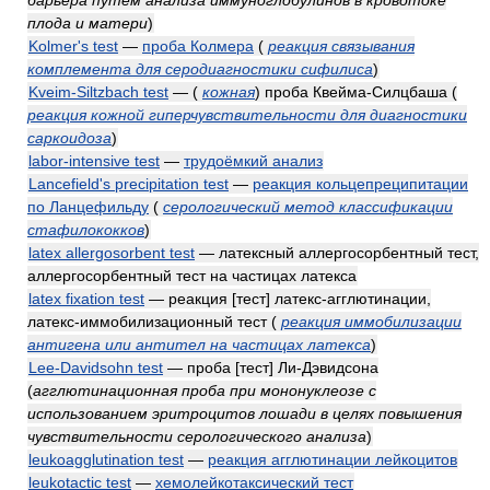
плода и матери
)
Kolmer's test
—
проба Колмера
(
реакция связывания
комплемента для серодиагностики сифилиса
)
Kveim-Siltzbach test
—
(
кожная
)
проба Квейма-Силцбаша
(
реакция кожной гиперчувствительности для диагностики
саркоидоза
)
labor-intensive test
—
трудоёмкий анализ
Lancefield's precipitation test
—
реакция кольцепреципитации
по Ланцефильду
(
серологический метод классификации
стафилококков
)
latex allergosorbent test
— латексный аллергосорбентный тест,
аллергосорбентный тест на частицах латекса
latex fixation test
— реакция [тест] латекс-агглютинации,
латекс-иммобилизационный тест
(
реакция иммобилизации
антигена или антител на частицах латекса
)
Lee-Davidsohn test
— проба [тест] Ли-Дэвидсона
(
агглютинационная проба при мононуклеозе с
использованием эритроцитов лошади в целях повышения
чувствительности серологического анализа
)
leukoagglutination test
—
реакция агглютинации лейкоцитов
leukotactic test
—
хемолейкотаксический тест