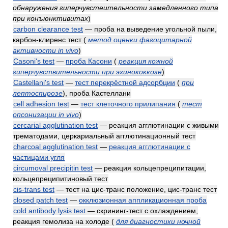
обнаружения гиперчувстеительности замедленного типа
при конъюнктивитах
)
carbon clearance test
— проба на выведение угольной пыли,
карбон-клиренс тест
(
метод оценки фагоцитарной
активности in vivo
)
Casoni's test
—
проба Касони
(
реакция кожной
гиперчувствительности при эхинококкозе
)
Castellani's test
—
тест перекрёстной адсорбции
(
при
лептоспирозе
)
, проба Кастеллани
cell adhesion test
—
тест клеточного прилипания
(
тест
опсонизации in vivo
)
cercarial agglutination test
— реакция агглютинации с живыми
трематодами, церкариальный агглютинационный тест
charcoal agglutination test
—
реакция агглютинации с
частицами угля
circumoval precipitin test
— реакция кольцепреципитации,
кольцепреципитиновый тест
cis-trans test
— тест на цис-транс положение, цис-транс тест
closed patch test
—
окклюзионная аппликационная проба
cold antibody lysis test
— скрининг-тест с охлаждением,
реакция гемолиза на холоде
(
для диагностики ночной