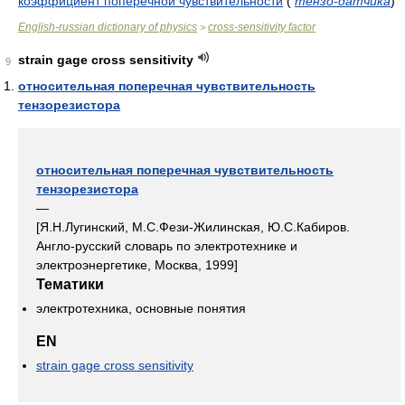
коэффициент поперечной чувствительности
(
тензо-датчика
)
English-russian dictionary of physics
cross-sensitivity factor
>
strain gage cross sensitivity
9
относительная поперечная чувствительность
тензорезистора
относительная поперечная чувствительность
тензорезистора
—
[Я.Н.Лугинский, М.С.Фези-Жилинская, Ю.С.Кабиров.
Англо-русский словарь по электротехнике и
электроэнергетике, Москва, 1999]
Тематики
электротехника, основные понятия
EN
strain gage cross sensitivity