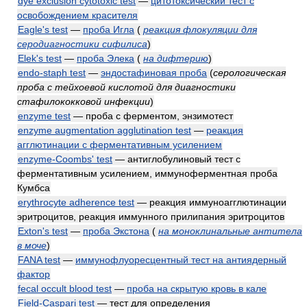
dye exclusion cytotoxic test
—
цитотоксический тест с
освобождением красителя
Eagle's test
—
проба Игла
(
реакция флокуляции для
серодиагностики сифилиса
)
Elek's test
—
проба Элека
(
на дифтерию
)
endo-staph test
—
эндостафиновая проба
(
серологическая
проба с тейхоевой кислотой для диагностики
стафилококковой инфекции
)
enzyme test
— проба с ферментом, энзимотест
enzyme augmentation agglutination test
—
реакция
агглютинации с ферментативным усилением
enzyme-Coombs' test
— антиглобулиновый тест с
ферментативным усилением, иммуноферментная проба
Кумбса
erythrocyte adherence test
— реакция иммуноагглютинации
эритроцитов, реакция иммунного прилипания эритроцитов
Exton's test
—
проба Экстона
(
на моноклинальные антитела
в моче
)
FANA test
—
иммунофлуоресцентный тест на антиядерный
фактор
fecal occult blood test
—
проба на скрытую кровь в кале
Field-Caspari test
— тест для определения