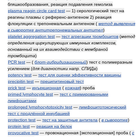
бляшкообразования, реакция подавления гемолиза
plasma reagin circle card test
— 1) серологический тест на
реагины плазмы с референс-антигеном 2) реакция
флокуляции с трепонемальным антигеном
(
метод выявления
в сыворотке антитрепонемальных антител
)
platelet aggregation test
—
тест агрегации тромбоцитов
(
метод
определения циркулирующих иммунных комплексов,
основанный на их взаимодействии с мембраной
тромбоцита
)
PCR test
—
(
блот-гибридизационный
)
тест с полимеразным
усилением
(
для диагностики напр. СПИДа
)
potency test
—
тест для оценки эффективности вакцины
precipitin test
—
преципитиновый тест
prick test
—
инъекционная
(
кожная
)
проба
primed lymphocyte test
—
тест с примированными
лимфоцитами
prolonged lymphocytotoxicity test
—
лимфоцитотоксический
тест с продлённой инкубацией
protection test
—
тест на защитные антитела
(
в сыворотке
)
protein test
—
реакция на белок
provocative test
— провокационная [экспозиционная] проба
(
с