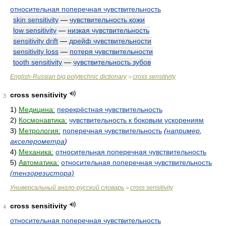
относительная поперечная чувствительность
skin sensitivity
—
чувствительность кожи
low sensitivity
—
низкая чувствительность
sensitivity drift
—
дрейф чувствительности
sensitivity loss
—
потеря чувствительности
tooth sensitivity
—
чувствительность зубов
English-Russian big polytechnic dictionary
cross sensitivity
>
cross sensitivity
3
1)
Медицина:
перекрёстная чувствительность
2)
Космонавтика:
чувствительность к боковым ускорениям
3)
Метрология:
поперечная чувствительность
(
например
,
акселерометра
)
4)
Механика:
относительная поперечная чувствительность
5)
Автоматика:
относительная поперечная чувствительность
(тензорезистора)
Универсальный англо-русский словарь
cross sensitivity
>
cross sensitivity
4
относительная поперечная чувствительность