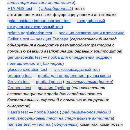
антиспермальными антителами
)
FTA-ABS test
—
(
адсорбционный
)
тест с
антитрепонемальными флуоресцирующими антителами
galactosidase immunosorbent test
—
твердофазный
иммуногалактозидазный тест
gelatin agglutination test
—
реакция агглютинации в желатине
Geller's test
—
реакция Геллера
(
серологический метод
обнаружения в сыворотке ревматоидных факторов с
помощью реакции агглютинации бараньих эритроцитов
)
genus-specific test
—
проба для определения родовой
принадлежности
(
бактерии
)
glucose oxidation test
—
глюкозооксидазный тест
grouping test
—
проба для определения группы крови
Grove's test
—
проба Гровса
(
на пыльцу тимофеевки
)
Gruber's test
—
реакция Грубера
(
количественная
агглютинационная проба для серодиагностики
бактериальных инфекций с помищью типирующих
сывороток
)
Haas's test
—
проба Хааса
(
радиоиммунологический
антиглобулиновый тест на спермальные антитела
)
hamster test
—
тест на
(
облучённых
)
хомячках, хомячковый