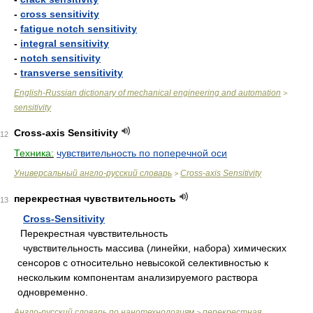
-
cross sensitivity
-
fatigue notch sensitivity
-
integral sensitivity
-
notch sensitivity
-
transverse sensitivity
English-Russian dictionary of mechanical engineering and automation
>
sensitivity
Cross-axis Sensitivity
12
Техника:
чувствительность по поперечной оси
Универсальный англо-русский словарь
Cross-axis Sensitivity
>
перекрестная чувствительность
13
Cross-Sensitivity
Перекрестная чувствительность
чувствительность массива (линейки, набора) химических
сенсоров с относительно невысокой селективностью к
нескольким компонентам анализируемого раствора
одновременно.
Англо-русский словарь по нанотехнологиям
перекрестная
>