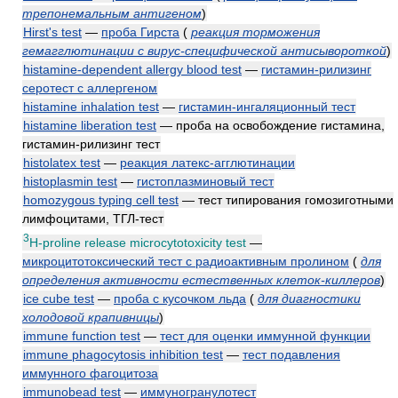
трепонемальным антигеном
)
Hirst's test
—
проба Гирста
(
реакция торможения
гемагглютинации с вирус-специфической антисывороткой
)
histamine-dependent allergy blood test
—
гистамин-рилизинг
серотест с аллергеном
histamine inhalation test
—
гистамин-ингаляционный тест
histamine liberation test
— проба на освобождение гистамина,
гистамин-рилизинг тест
histolatex test
—
реакция латекс-агглютинации
histoplasmin test
—
гистоплазминовый тест
homozygous typing cell test
— тест типирования гомозиготными
лимфоцитами, ТГЛ-тест
3
H-proline release microcytotoxicity test
—
микроцитотоксический тест с радиоактивным пролином
(
для
определения активности естественных клеток-киллеров
)
ice cube test
—
проба с кусочком льда
(
для диагностики
холодовой крапивницы
)
immune function test
—
тест для оценки иммунной функции
immune phagocytosis inhibition test
—
тест подавления
иммунного фагоцитоза
immunobead test
—
иммуногранулотест