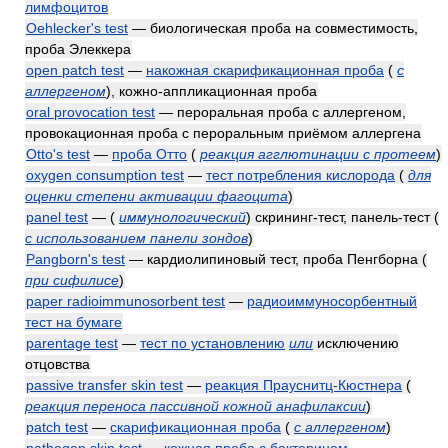
лимфоцитов
Oehlecker's test
— биологическая проба на совместимость,
проба Элеккера
open patch test
—
накожная скарификационная проба
(
с
аллергеном
)
, кожно-аппликационная проба
oral provocation test
— пероральная проба с аллергеном,
провокационная проба с пероральным приёмом аллергена
Otto's test
—
проба Отто
(
реакция агглютинации с протеем
)
oxygen consumption test
—
тест потребления кислорода
(
для
оценки степени активации фагоцита
)
panel test
—
(
иммунологический
)
скрининг-тест, панель-тест
(
с использованием панели зондов
)
Pangborn's test
— кардиолипиновый тест, проба Пенгборна
(
при сифилисе
)
paper radioimmunosorbent test
—
радиоиммуносорбентный
тест на бумаге
parentage test
—
тест по установлению
или
исключению
отцовства
passive transfer skin test
—
реакция Прауснитц-Кюстнера
(
реакция переноса пассивной кожной анафилаксии
)
patch test
—
скарификационная проба
(
с аллергеном
)
pathogen skin test
—
кожная проба с бактерином