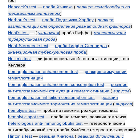
тест
Hancock's test
—
проба Хэнкока
(
реакция гемадсорбции со
термальным антигеном
)
Harbour's test
—
проба Подлячука-Харбоу
(
реакция
агглютинации для определения ревматоидных факторов
)
Heaf's test
—
(
уколочная
)
проба Гиффа
(
многоточечная
туберкулиновая проба
)
Heaf-Sterneedle test
—
проба Гиффа-Стернидла
(
инъекционная туберкулиновая проба
)
Heller's test
— дифференциальный тест агглютинации, тест
Хеллера
hemagglutination enhancement test
—
реакция стимуляции
гемагглютинации
hemagglutination enhancement consumption test
—
реакция
антителозависимой стимуляции гемагглютинации
(
вирусов
)
hemagglutination inhibition consumption test
—
реакция
антителозависимого торможения гемагглютинации
(
вирусов
)
hemolysis test
— проба на гемолиз, реакция гемолиза
hemolytic spot test
— проба на гемолиз, реакция гемолиза
heterologous anti-immunoglobulin test
— гетерологический
антиглобулиновый тест, проба Кумбса с гетероантисывороткой
Hinton's test
—
реакция Хинтона
(
реакция флокуляции с