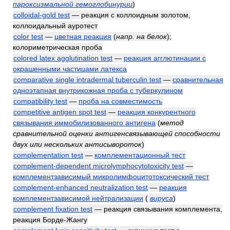
пароксизмальной гемоглобинурии
)
colloidal-gold test
— реакция с коллоидным золотом,
коллоидальный ауротест
color test
—
цветная реакция
(
напр. на белок
)
;
колориметрическая проба
colored latex agglutination test
—
реакция агглютинации с
окрашенными частицами латекса
comparative single intradermal tuberculin test
—
сравнительная
одноэтапная внутрикожная проба с туберкулином
compatibility test
—
проба на совместимость
competitive antigen spot test
—
реакция конкурентного
связывания иммобилизованного антигена
(
метод
сравнительной оценки антигенсвязывающей способности
двух или нескольких антисывороток
)
complementation test
—
комплементационный тест
complement-dependent microlymphocytotoxicity test
—
комплементзависимый микролимфоцитотоксический тест
complement-enhanced neutralization test
—
реакция
комплементзависимой нейтрализации
(
вируса
)
complement fixation test
— реакция связывания комплемента,
реакция Борде-Жангу