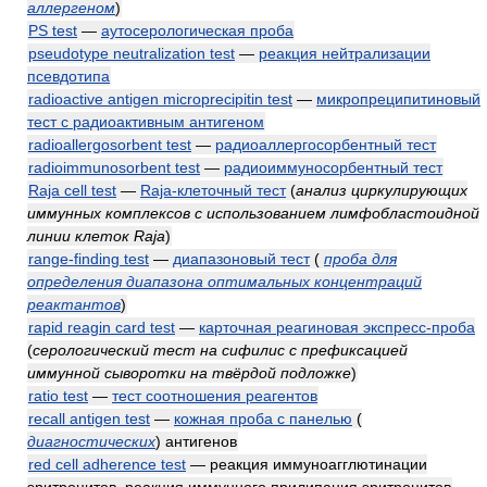
аллергеном
)
PS test
—
аутосерологическая проба
pseudotype neutralization test
—
реакция нейтрализации
псевдотипа
radioactive antigen microprecipitin test
—
микропреципитиновый
тест с радиоактивным антигеном
radioallergosorbent test
—
радиоаллергосорбентный тест
radioimmunosorbent test
—
радиоиммуносорбентный тест
Raja cell test
—
Raja-клеточный тест
(
анализ циркулирующих
иммунных комплексов с использованием лимфобластоидной
линии клеток Raja
)
range-finding test
—
диапазоновый тест
(
проба для
определения диапазона оптимальных концентраций
реактантов
)
rapid reagin card test
—
карточная реагиновая экспресс-проба
(
серологический тест на сифилис с префиксацией
иммунной сыворотки на твёрдой подложке
)
ratio test
—
тест соотношения реагентов
recall antigen test
—
кожная проба с панелью
(
диагностических
)
антигенов
red cell adherence test
— реакция иммуноагглютинации
эритроцитов, реакция иммунного прилипания эритроцитов