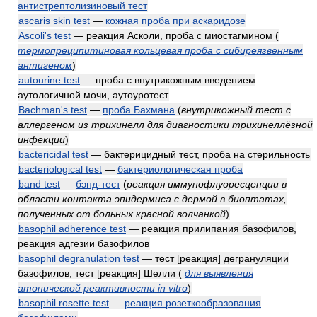
антистрептолизиновый тест
ascaris skin test
—
кожная проба при аскаридозе
Ascoli's test
— реакция Асколи, проба с миостагмином
(
термопреципитиновая кольцевая проба с сибиреязвенным
антигеном
)
autourine test
— проба с внутрикожным введением
аутологичной мочи, аутоуротест
Bachman's test
—
проба Бахмана
(
внутрикожный тест с
аллергеном из трихинелл для диагностики трихинеллёзной
инфекции
)
bactericidal test
— бактерицидный тест, проба на стерильность
bacteriological test
—
бактериологическая проба
band test
—
бэнд-тест
(
реакция иммунофлуоресценции в
области контакта эпидермиса с дермой в биоптатах,
полученных от больных красной волчанкой
)
basophil adherence test
— реакция прилипания базофилов,
реакция адгезии базофилов
basophil degranulation test
— тест [реакция] дегрануляции
базофилов, тест [реакция] Шелли
(
для выявления
атопической реактивности in vitro
)
basophil rosette test
—
реакция розеткообразования