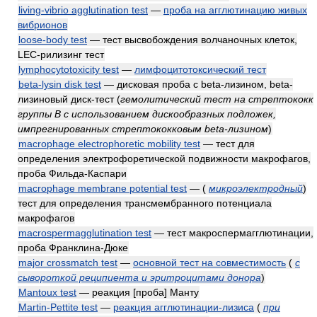
living-vibrio agglutination test
—
проба на агглютинацию живых
вибрионов
loose-body test
— тест высвобождения волчаночных клеток,
LEC-рилизинг тест
lymphocytotoxicity test
—
лимфоцитотоксический тест
beta-lysin disk test
— дисковая проба с beta-лизином, beta-
лизиновый диск-тест
(
гемолитический тест на стрептококк
группы B с использованием дискообразных подложек,
импрегнированных стрептококковым beta-лизином
)
macrophage electrophoretic mobility test
— тест для
определения электрофоретической подвижности макрофагов,
проба Фильда-Каспари
macrophage membrane potential test
—
(
микроэлектродный
)
тест для определения трансмембранного потенциала
макрофагов
macrospermagglutination test
— тест макроспермагглютинации,
проба Франклина-Дюке
major crossmatch test
—
основной тест на совместимость
(
с
сывороткой реципиента и эритроцитами донора
)
Mantoux test
— реакция [проба] Манту
Martin-Pettite test
—
реакция агглютинации-лизиса
(
при