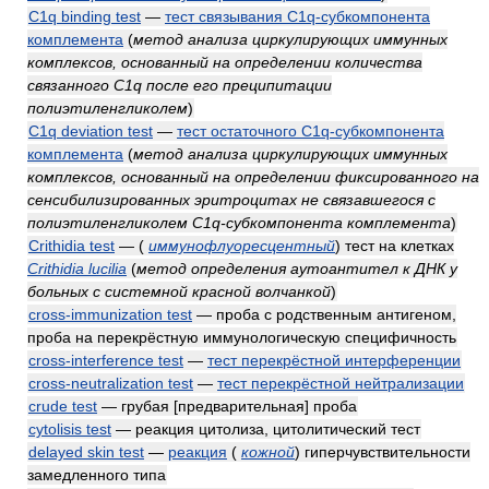
C1q binding test
—
тест связывания C1q-субкомпонента
комплемента
(
метод анализа циркулирующих иммунных
комплексов, основанный на определении количества
связанного C1q после его преципитации
полиэтиленгликолем
)
C1q deviation test
—
тест остаточного C1q-субкомпонента
комплемента
(
метод анализа циркулирующих иммунных
комплексов, основанный на определении фиксированного на
сенсибилизированных эритроцитах не связавшегося с
полиэтиленгликолем C1q-субкомпонента комплемента
)
Crithidia test
—
(
иммунофлуоресцентный
)
тест на клетках
Crithidia lucilia
(
метод определения аутоантител к ДНК у
больных с системной красной волчанкой
)
cross-immunization test
— проба с родственным антигеном,
проба на перекрёстную иммунологическую специфичность
cross-interference test
—
тест перекрёстной интерференции
cross-neutralization test
—
тест перекрёстной нейтрализации
crude test
— грубая [предварительная] проба
cytolisis test
— реакция цитолиза, цитолитический тест
delayed skin test
—
реакция
(
кожной
)
гиперчувствительности
замедленного типа