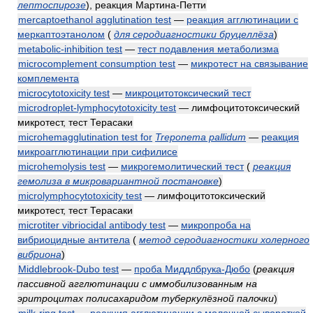
лептоспирозе
)
, реакция Мартина-Петти
mercaptoethanol agglutination test
—
реакция агглютинации с
меркаптоэтанолом
(
для серодиагностики бруцеллёза
)
metabolic-inhibition test
—
тест подавления метаболизма
microcomplement consumption test
—
микротест на связывание
комплемента
microcytotoxicity test
—
микроцитотоксический тест
microdroplet-lymphocytotoxicity test
— лимфоцитотоксический
микротест, тест Терасаки
microhemagglutination test for
Treponema pallidum
—
реакция
микроагглютинации при сифилисе
microhemolysis test
—
микрогемолитический тест
(
реакция
гемолиза в микровариантной постановке
)
microlymphocytotoxicity test
— лимфоцитотоксический
микротест, тест Терасаки
microtiter vibriocidal antibody test
—
микропроба на
вибриоцидные антитела
(
метод серодиагностики холерного
вибриона
)
Middlebrook-Dubo test
—
проба Миддлбрука-Дюбо
(
реакция
пассивной агглютинации с иммобилизованным на
эритроцитах полисахаридом туберкулёзной палочки
)
milk-ring test
—
реакция агглютинации с молочной сывороткой