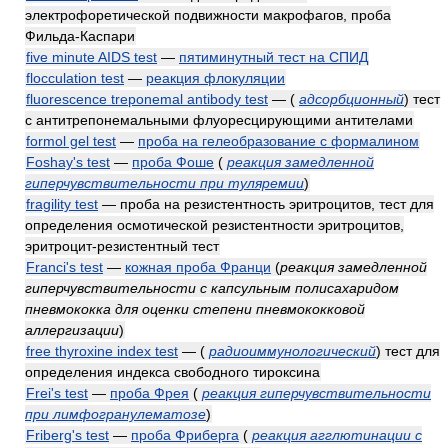
электрофоретической подвижности макрофагов, проба
Фильда-Каспари
five minute AIDS test
—
пятиминутный тест на СПИД
flocculation test
—
реакция флокуляции
fluorescence treponemal antibody test
—
(
адсорбционный
)
тест
с антитрепонемальными флуоресцирующими антителами
formol gel test
—
проба на гелеобразование с формалином
Foshay's test
—
проба Фоше
(
реакция замедленной
гиперчувствительности при туляремии
)
fragility test
— проба на резистентность эритроцитов, тест для
определения осмотической резистентности эритроцитов,
эритроцит-резистентный тест
Franci's test
—
кожная проба Франци
(
реакция замедленной
гиперчувствительности с капсульным полисахаридом
пневмококка для оценки степени пневмококковой
аллергизации
)
free thyroxine index test
—
(
радиоиммунологический
)
тест для
определения индекса свободного тироксина
Frei's test
—
проба Фрея
(
реакция гиперчувствительности
при лимфогранулематозе
)
Friberg's test
—
проба Фриберга
(
реакция агглютинации с