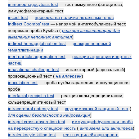
immunophagocytosis test
— тест иммунного фагоцитоза,
иммунофагоцитарный тест
incest test
—
проверка на наличие летальных генов
indirect Coombs' test
— непрямой антиглобулиновый тест,
непрямая проба Кумбса
(
реакция агглютинации для
выявления неполных антител
)
indirect hemagglutination test
—
реакция непрямой
гемагглютинации
inert particle aggregation test
—
реакция агрегации инертных
частиц
inhalational challenge test
— ингаляторный [аэрозольный]
провокационный тест
(
на аллерген
)
inoculation test
— проба путём заражения, инокуляционная
проба
interfacial precipitin test
— реакция кольцепреципитации,
кольцепреципитиновый тест
intracerebral potency test
—
внутримозговой защитный тест
(
для оценки безопасности нейровакцин
)
intragel cross-absorption test
—
иммунодиффузионная проба
на перекрёстную специфичность
(
антигена или антитела
)
intraleukocyte killing test
—
тест внутрилейкоцитарного