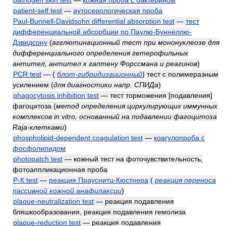
patient-self test
—
аутосерологическая проба
Paul-Bunnell-Davidsohn differential absorption test
—
тест
дифференциальной абсорбции по Паулю-Буннеллю-
Дэвидсону
(
агглютинационный тест при мононуклеозе для
дифференциального определения гетерофильных
антител, антител к гаптену Форссмана и реагинов
)
PCR test
—
(
блот-гибридизационный
)
тест с полимеразным
усилением
(
для диагностики напр. СПИДа
)
phagocytosis inhibition test
— тест торможения [подавления]
фагоцитоза
(
метод определения циркулирующих иммунных
комплексов in vitro, основанный на подавлении фагоцитоза
Raja-клетками
)
phospholipid-dependent coagulation test
—
коагулопроба с
фосфолипидом
photopatch test
— кожный тест на фоточувствительность,
фотоаппликационная проба
Р-К test
—
реакция Прауснитц-Кюстнера
(
реакция переноса
пассивной кожной анафилаксии
)
plaque-neutralization test
— реакция подавления
бляшкообразования, реакция подавления гемолиза
plaque-reduction test
— реакция подавления