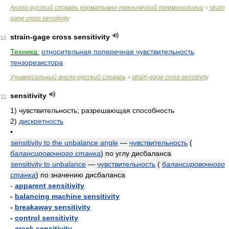
Англо-русский словарь нормативно-технической терминологии
strain
>
gage cross sensitivity
strain-gage cross sensitivity
10
Техника:
относительная поперечная чувствительность
тензорезистора
Универсальный англо-русский словарь
strain-gage cross sensitivity
>
sensitivity
11
1)
чувствительность; разрешающая способность
2)
дискретность
•
sensitivity to the unbalance angle
—
чувствительность
(
балансировочного станка
)
по углу дисбаланса
sensitivity to unbalance
—
чувствительность
(
балансировочного
станка
)
по значению дисбаланса
-
apparent sensitivity
-
balancing machine sensitivity
-
breakaway sensitivity
-
control sensitivity
-
crack sensitivity