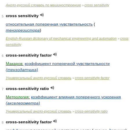
Англо-русский словарь по машиностроению
cross sensitivity
>
cross sensitivity
5
относительная поперечная чувствительность
(
тензорезистора
)
English-Russian dictionary of mechanical engineering and automation
cross
>
sensitivity
cross-sensitivity factor
6
Макаров:
коэффициент поперечной чувствительности
(тензодатчика)
Универсальный англо-русский словарь
cross-sensitivity factor
>
cross-sensitivity ratio
7
Метрология:
коэффициент влияния поперечного ускорения
(акселерометра)
Универсальный англо-русский словарь
cross-sensitivity ratio
>
cross-sensitivity factor
8