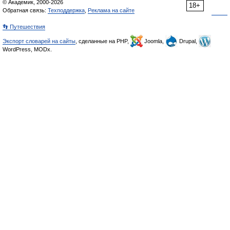
© Академик, 2000-2026
18+
Обратная связь:
Техподдержка
,
Реклама на сайте
👣 Путешествия
Экспорт словарей на сайты
, сделанные на PHP,
Joomla,
Drupal,
WordPress, MODx.