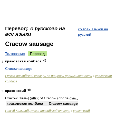
Перевод:
с русского на
со всех языков на
все языки
русский
Cracow sausage
Толкование
Перевод
краковская колбаса
1
Cracow sausage
Русско-английский словарь по пищевой промышленности
краковская
>
колбаса
краковский
2
Cracow ['kræ-]
(
attr
)
; of Cracow
(
после
сущ.
)
кра́ковская колбаса́ — Cracow sausage
Новый большой русско-английский словарь
краковский
>