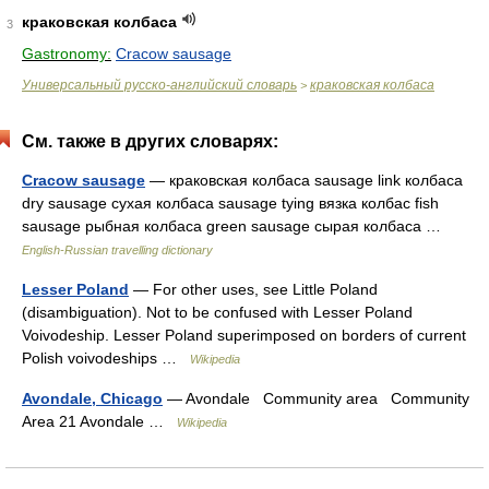
краковская колбаса
3
Gastronomy:
Cracow sausage
Универсальный русско-английский словарь
краковская колбаса
>
См. также в других словарях:
Cracow sausage
— краковская колбаса sausage link колбаса
dry sausage сухая колбаса sausage tying вязка колбас fish
sausage рыбная колбаса green sausage сырая колбаса …
English-Russian travelling dictionary
Lesser Poland
— For other uses, see Little Poland
(disambiguation). Not to be confused with Lesser Poland
Voivodeship. Lesser Poland superimposed on borders of current
Polish voivodeships …
Wikipedia
Avondale, Chicago
— Avondale Community area Community
Area 21 Avondale …
Wikipedia