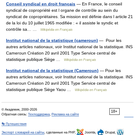
Conseil syndical en droit français
— En France, le conseil
syndical de copropriété est l organe de contrôle au sein du
syndicat de copropriétaires. Sa mission est définie dans l article 21
de la loi du 10 juillet 1965 modifiée : « il assiste le syndic et
contrôle sa… …
Wikipédia en Français
Institut national de la statistique (cameroun)
— Pour les
autres articles nationaux, voir Institut national de la statistique. INS
Cameroun Création 20 avril 2001 Type Service central de
statistique publique Siège …
Wikipédia en Français
Institut national de la statistique (Cameroun)
— Pour les
autres articles nationaux, voir Institut national de la statistique. INS
Cameroun Création 20 avril 2001 Type Service central de
statistique publique Siège Yaou …
Wikipédia en Français
© Академик, 2000-2026
18+
Обратная связь:
Техподдержка
,
Реклама на сайте
👣 Путешествия
Экспорт словарей на сайты
, сделанные на PHP,
Joomla,
Drupal,