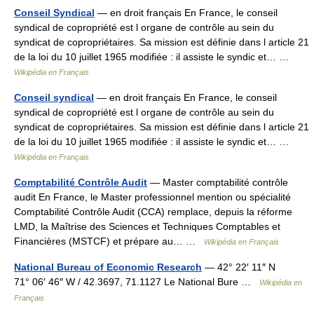
Conseil Syndical
— en droit français En France, le conseil
syndical de copropriété est l organe de contrôle au sein du
syndicat de copropriétaires. Sa mission est définie dans l article 21
de la loi du 10 juillet 1965 modifiée : il assiste le syndic et… …
Wikipédia en Français
Conseil syndical
— en droit français En France, le conseil
syndical de copropriété est l organe de contrôle au sein du
syndicat de copropriétaires. Sa mission est définie dans l article 21
de la loi du 10 juillet 1965 modifiée : il assiste le syndic et… …
Wikipédia en Français
Comptabilité Contrôle Audit
— Master comptabilité contrôle
audit En France, le Master professionnel mention ou spécialité
Comptabilité Contrôle Audit (CCA) remplace, depuis la réforme
LMD, la Maîtrise des Sciences et Techniques Comptables et
Financières (MSTCF) et prépare au… …
Wikipédia en Français
National Bureau of Economic Research
— 42° 22′ 11″ N
71° 06′ 46″ W / 42.3697, 71.1127 Le National Bure …
Wikipédia en
Français