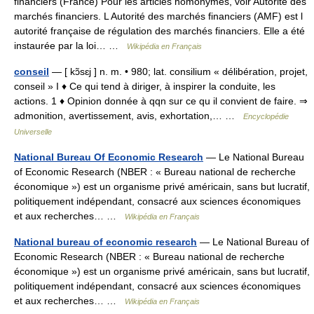
financiers (France) Pour les articles homonymes, voir Autorité des
marchés financiers. L Autorité des marchés financiers (AMF) est l
autorité française de régulation des marchés financiers. Elle a été
instaurée par la loi… …
Wikipédia en Français
conseil
— [ kɔ̃sɛj ] n. m. • 980; lat. consilium « délibération, projet,
conseil » I ♦ Ce qui tend à diriger, à inspirer la conduite, les
actions. 1 ♦ Opinion donnée à qqn sur ce qu il convient de faire. ⇒
admonition, avertissement, avis, exhortation,… …
Encyclopédie
Universelle
National Bureau Of Economic Research
— Le National Bureau
of Economic Research (NBER : « Bureau national de recherche
économique ») est un organisme privé américain, sans but lucratif,
politiquement indépendant, consacré aux sciences économiques
et aux recherches… …
Wikipédia en Français
National bureau of economic research
— Le National Bureau of
Economic Research (NBER : « Bureau national de recherche
économique ») est un organisme privé américain, sans but lucratif,
politiquement indépendant, consacré aux sciences économiques
et aux recherches… …
Wikipédia en Français