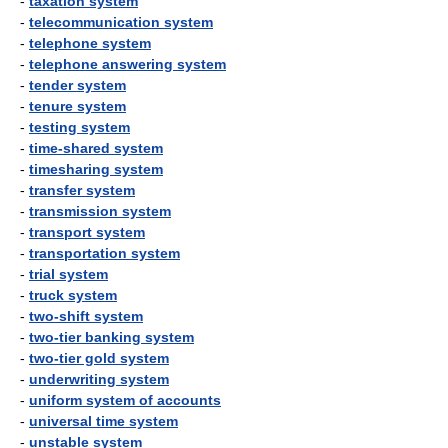
-
taxation system
-
telecommunication system
-
telephone system
-
telephone answering system
-
tender system
-
tenure system
-
testing system
-
time-shared system
-
timesharing system
-
transfer system
-
transmission system
-
transport system
-
transportation system
-
trial system
-
truck system
-
two-shift system
-
two-tier banking system
-
two-tier gold system
-
underwriting system
-
uniform system of accounts
-
universal time system
-
unstable system