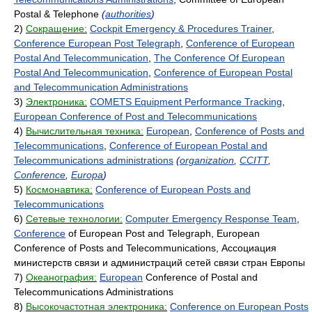
Postal & Telephone
(
authorities
)
2)
Сокращение:
Cockpit Emergency & Procedures Trainer
,
Conference European Post Telegraph
,
Conference of European
Postal And Telecommunication
,
The Conference Of European
Postal And Telecommunication
,
Conference of European Postal
and Telecommunication Administrations
3)
Электроника:
COMETS Equipment Performance Tracking
,
European Conference of Post and Telecommunications
4)
Вычислительная техника:
European
,
Conference of Posts and
Telecommunications
,
Conference of European Postal and
Telecommunications administrations
(
organization
,
CCITT
,
Conference
,
Europa
)
5)
Космонавтика:
Conference of European Posts and
Telecommunications
6)
Сетевые технологии:
Computer Emergency Response Team
,
Conference
of European Post and Telegraph, European
Conference of Posts and Telecommunications, Ассоциация
министерств связи и администраций сетей связи стран Европы
7)
Океанография:
European
Conference of Postal and
Telecommunications Administrations
8)
Высокочастотная электроника:
Conference on European Posts