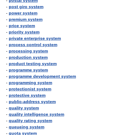
-
postal system
-
post giro system
-
power system
-
premium system
-
price system
-
priority system
-
private enterprise system
-
process control system
-
processing system
-
production system
-
product testing system
-
programme system
-
programme development system
-
programming system
-
protectionist system
-
protective system
-
public-address system
-
quality system
-
quality intelligence system
-
quality rating system
-
queueing system
-
quota system