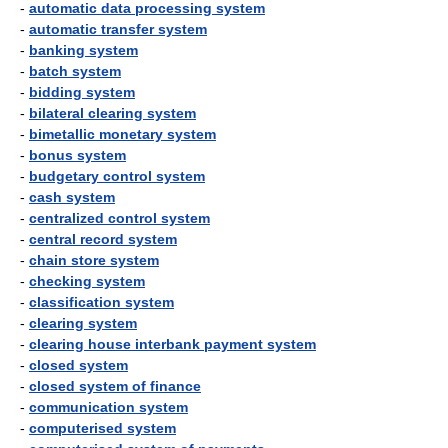
-
automatic data processing system
-
automatic transfer system
-
banking system
-
batch system
-
bidding system
-
bilateral clearing system
-
bimetallic monetary system
-
bonus system
-
budgetary control system
-
cash system
-
centralized control system
-
central record system
-
chain store system
-
checking system
-
classification system
-
clearing system
-
clearing house interbank payment system
-
closed system
-
closed system of finance
-
communication system
-
computerised system