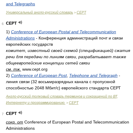
and Telegraphs
Универсальный англо-русский словарь
CEPT
>
CEPT
6
1)
Conference of European Postal and Telecommunication
Administrations
- Конференция администраций почт и связи
европейских государств
комитет, известный своей схемой (спецификацией) сжатия
речи для передачи по линиям связи, разрабатывает также
общеевропейские концепции сетей связи
см. тж.
www.cept.org
2)
Conference of European Post
,
Telephone and Telegraph
-
линия связи (32 восьмиразрядных канала с пропускной
способностью 2048 Мбит/с) европейского стандарта СЕРТ
Англо-русский толковый словарь терминов и сокращений по ВТ,
Интернету и программированию.
CEPT
>
CEPT
7
сокр. от
Conference of European Postal and Telecommunication
Administrations