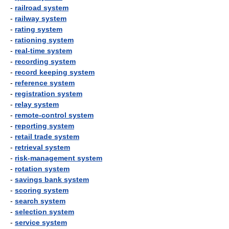
-
railroad system
-
railway system
-
rating system
-
rationing system
-
real-time system
-
recording system
-
record keeping system
-
reference system
-
registration system
-
relay system
-
remote-control system
-
reporting system
-
retail trade system
-
retrieval system
-
risk-management system
-
rotation system
-
savings bank system
-
scoring system
-
search system
-
selection system
-
service system