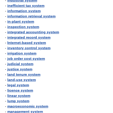
-
industrial system
-
inefficient tax system
-
information system
-
information retrieval system
-
in-plant system
-
inspection system
-
integrated accounting system
-
integrated record system
-
Internet-based system
-
inventory control system
-
irrigation system
-
job order cost system
-
judicial system
-
justice system
-
land tenure system
-
land-use system
-
legal system
-
licence system
-
linear system
-
lump system
-
macroeconomic system
-
management system