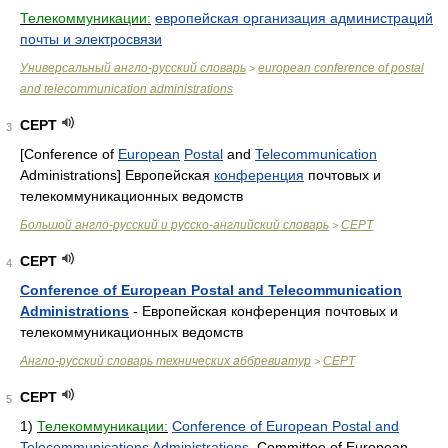
Телекоммуникации:
европейская организация администраций
почты и электросвязи
Универсальный англо-русский словарь
european conference of postal
>
and telecommunication administrations
CEPT
3
[Conference of
European
Postal
and
Telecommunication
Administrations] Европейская
конференция
почтовых и
телекоммуникационных ведомств
Большой англо-русский и русско-английский словарь
CEPT
>
CEPT
4
Conference of European Postal and Telecommunication
Administrations
- Европейская конференция почтовых и
телекоммуникационных ведомств
Англо-русский словарь технических аббревиатур
CEPT
>
CEPT
5
1)
Телекоммуникации:
Conference of European Postal and
Telecommunications Administrations
, Committee of European