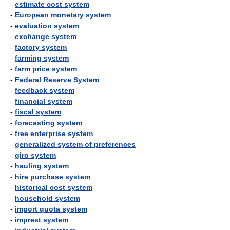
-
estimate cost system
-
European monetary system
-
evaluation system
-
exchange system
-
factory system
-
farming system
-
farm price system
-
Federal Reserve System
-
feedback system
-
financial system
-
fiscal system
-
forecasting system
-
free enterprise system
-
generalized system of preferences
-
giro system
-
hauling system
-
hire purchase system
-
historical cost system
-
household system
-
import quota system
-
imprest system