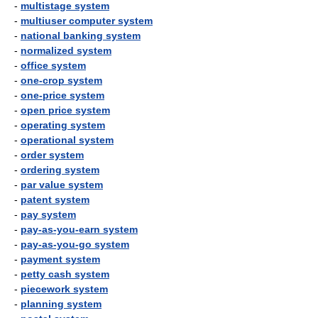
-
multistage system
-
multiuser computer system
-
national banking system
-
normalized system
-
office system
-
one-crop system
-
one-price system
-
open price system
-
operating system
-
operational system
-
order system
-
ordering system
-
par value system
-
patent system
-
pay system
-
pay-as-you-earn system
-
pay-as-you-go system
-
payment system
-
petty cash system
-
piecework system
-
planning system