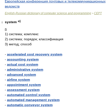
Европейская конференция почтовых и телекоммуникационных
ведомств
English-Russian dictionary of computer science and programming
CEPT
>
system
8
n
1)
система; комплекс
2)
система; порядок; классификация
3)
метод; способ
-
accelerated cost recovery system
-
accounting system
-
actual cost system
-
administrative system
-
advanced system
-
airline system
-
appointment system
-
assessment system
-
automated control system
-
automated management system
-
automatic conveyor system