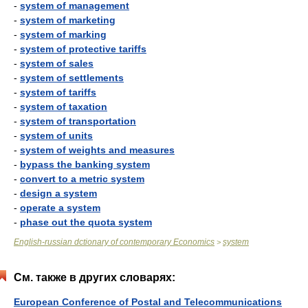
-
system of management
-
system of marketing
-
system of marking
-
system of protective tariffs
-
system of sales
-
system of settlements
-
system of tariffs
-
system of taxation
-
system of transportation
-
system of units
-
system of weights and measures
-
bypass the banking system
-
convert to a metric system
-
design a system
-
operate a system
-
phase out the quota system
English-russian dctionary of contemporary Economics
system
>
См. также в других словарях:
European Conference of Postal and Telecommunications