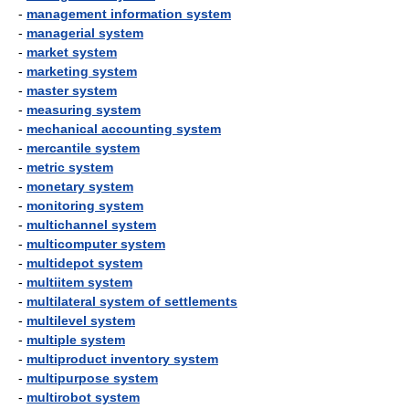
-
management information system
-
managerial system
-
market system
-
marketing system
-
master system
-
measuring system
-
mechanical accounting system
-
mercantile system
-
metric system
-
monetary system
-
monitoring system
-
multichannel system
-
multicomputer system
-
multidepot system
-
multiitem system
-
multilateral system of settlements
-
multilevel system
-
multiple system
-
multiproduct inventory system
-
multipurpose system
-
multirobot system