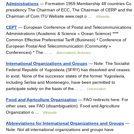
Administrations
— Formation 1959 Membership 48 countries Co
presidency The Chairman of ECC, The Chairman of CERP and the
Chairman of Com ITU Website www.cept.o …
Wikipedia
CEPT
— European Conference of Postal and Telecommunications
Administrations (Academic & Science » Ocean Science) ****
Common Effective Preferential Tariff (Business) * Conference of
European Postal And Telecommunication (Community »
Conferences) * The… …
Abbreviations dictionary
International Organizations and Groups
— Note: The Socialist
Federal Republic of Yugoslavia (SFRY) has dissolved and ceases
to exist. None of the successor states of the former Yugoslavia,
including Serbia and Montenegro, have been permitted to
participate solely on the basis of the… …
Universalium
Food and Agriculture Organization
— FAO redirects here. For
other uses, see FAO (disambiguation). Food and Agriculture
Organization o …
Wikipedia
Abbreviations for International Organizations and Groups
—
Note: Not all international organizations and groups have