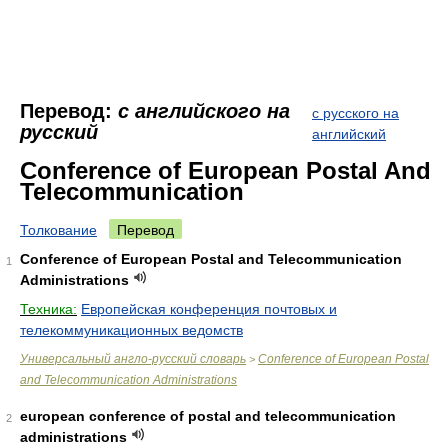
Перевод:
с английского на
с русского на
русский
английский
Conference of European Postal And
Telecommunication
Толкование
Перевод
Conference of European Postal and Telecommunication
1
Administrations
Техника:
Европейская конференция почтовых и
телекоммуникационных ведомств
Универсальный англо-русский словарь
Conference of European Postal
>
and Telecommunication Administrations
european conference of postal and telecommunication
2
administrations