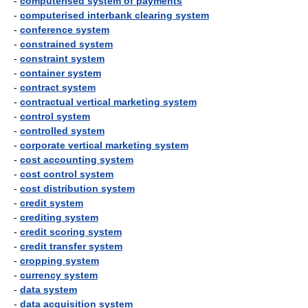
-
computerised system of payments
-
computerised interbank clearing system
-
conference system
-
constrained system
-
constraint system
-
container system
-
contract system
-
contractual vertical marketing system
-
control system
-
controlled system
-
corporate vertical marketing system
-
cost accounting system
-
cost control system
-
cost distribution system
-
credit system
-
crediting system
-
credit scoring system
-
credit transfer system
-
cropping system
-
currency system
-
data system
-
data acquisition system