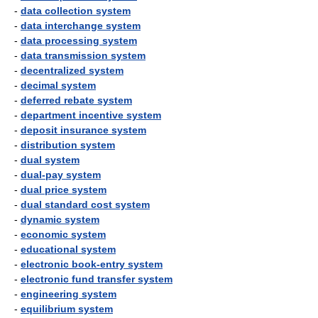
-
data collection system
-
data interchange system
-
data processing system
-
data transmission system
-
decentralized system
-
decimal system
-
deferred rebate system
-
department incentive system
-
deposit insurance system
-
distribution system
-
dual system
-
dual-pay system
-
dual price system
-
dual standard cost system
-
dynamic system
-
economic system
-
educational system
-
electronic book-entry system
-
electronic fund transfer system
-
engineering system
-
equilibrium system