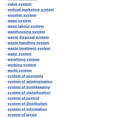
-
value system
-
vertical marketing system
-
voucher system
-
wage system
-
wage labour system
-
warehousing system
-
waste disposal system
-
waste handling system
-
waste treatment system
-
water system
-
weighting system
-
working system
-
world system
-
system of accounts
-
system of administration
-
system of bookkeeping
-
system of classification
-
system of control
-
system of distribution
-
system of information
-
system of levies