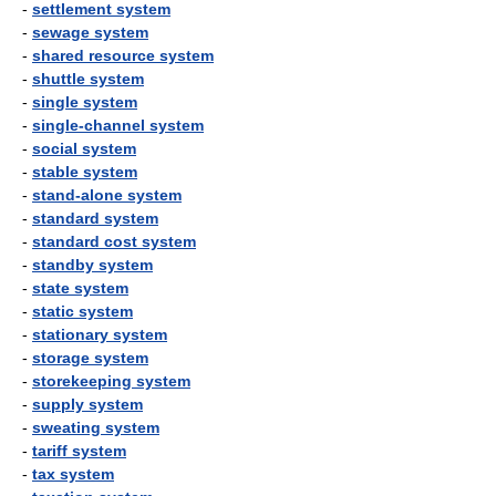
-
settlement system
-
sewage system
-
shared resource system
-
shuttle system
-
single system
-
single-channel system
-
social system
-
stable system
-
stand-alone system
-
standard system
-
standard cost system
-
standby system
-
state system
-
static system
-
stationary system
-
storage system
-
storekeeping system
-
supply system
-
sweating system
-
tariff system
-
tax system