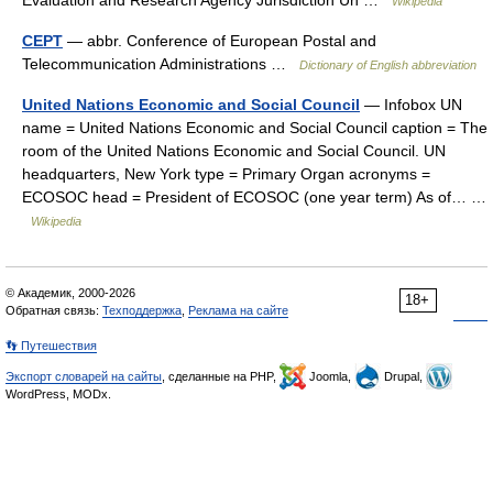
Evaluation and Research Agency Jurisdiction Un …
Wikipedia
CEPT
— abbr. Conference of European Postal and
Telecommunication Administrations …
Dictionary of English abbreviation
United Nations Economic and Social Council
— Infobox UN
name = United Nations Economic and Social Council caption = The
room of the United Nations Economic and Social Council. UN
headquarters, New York type = Primary Organ acronyms =
ECOSOC head = President of ECOSOC (one year term) As of… …
Wikipedia
© Академик, 2000-2026
18+
Обратная связь:
Техподдержка
,
Реклама на сайте
👣 Путешествия
Экспорт словарей на сайты
, сделанные на PHP,
Joomla,
Drupal,
WordPress, MODx.