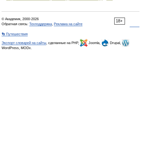
© Академик, 2000-2026
18+
Обратная связь:
Техподдержка
,
Реклама на сайте
👣 Путешествия
Экспорт словарей на сайты
, сделанные на PHP,
Joomla,
Drupal,
WordPress, MODx.