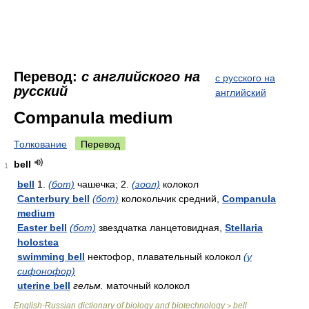
Перевод:
с английского на
с русского на
русский
английский
Companula medium
Толкование
Перевод
bell
1
bell
1.
(бот)
чашечка; 2.
(зоол)
колокол
Canterbury bell
(бот)
колокольчик средний,
Companula
medium
Easter bell
(бот)
звездчатка ланцетовидная,
Stellaria
holostea
swimming bell
нектофор, плавательный колокол
(у
сифонофор)
uterine bell
гельм.
маточный колокол
English-Russian dictionary of biology and biotechnology
bell
>