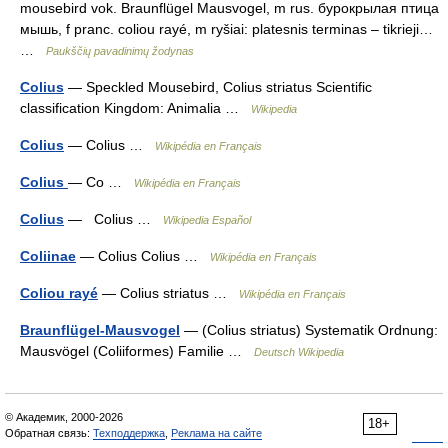
mousebird vok. Braunflügel Mausvogel, m rus. бурокрылая птица
мышь, f pranc. coliou rayé, m ryšiai: platesnis terminas – tikrieji…
…
Paukščių pavadinimų žodynas
Colius
— Speckled Mousebird, Colius striatus Scientific
classification Kingdom: Animalia …
Wikipedia
Colius
— Colius …
Wikipédia en Français
Colius
— Co …
Wikipédia en Français
Colius
— Colius …
Wikipedia Español
Coliinae
— Colius Colius …
Wikipédia en Français
Coliou rayé
— Colius striatus …
Wikipédia en Français
Braunflügel-Mausvogel
— (Colius striatus) Systematik Ordnung:
Mausvögel (Coliiformes) Familie …
Deutsch Wikipedia
© Академик, 2000-2026
18+
Обратная связь:
Техподдержка
,
Реклама на сайте