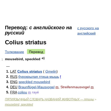
Перевод:
с английского на
с русского на
русский
английский
Colius striatus
Толкование
Перевод
mousebird, speckled
1
—
1.
LAT
Colius striatus
(
Gmelin
)
2.
RUS
бурокрылая птица-мышь
f
3.
ENG
speckled mousebird
4.
DEU
Braunflügel-Mausvogel
m
, Streifenmausvogel
m
5.
FRA
coliou
m
rayé
ПЯТИЯЗЫЧНЫЙ СЛОВАРЬ НАЗВАНИЙ ЖИВОТНЫХ — птицы
>
mousebird, speckled