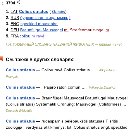
3794
2
1.
LAT
Colius striatus
(
Gmelin
)
2.
RUS
бурокрылая птица-мышь
f
3.
ENG
speckled mousebird
4.
DEU
Braunflügel-Mausvogel
m
, Streifenmausvogel
m
5.
FRA
coliou
m
rayé
ПЯТИЯЗЫЧНЫЙ СЛОВАРЬ НАЗВАНИЙ ЖИВОТНЫХ — птицы
3794
>
См. также в других словарях:
Colius striatus
— Coliou rayé Colius striatus …
Wikipédia en
Français
Colius striatus
— Pájaro ratón común …
Wikipedia Español
Colius striatus
— Braunflügel Mausvogel Braunflügel Mausvogel
(Colius striatus) Systematik Ordnung: Mausvögel (Coliiformes) …
Deutsch Wikipedia
Colius striatus
— rudasparnis pelėpaukštis statusas T sritis
zoologija | vardynas atitikmenys: lot. Colius striatus angl. speckled